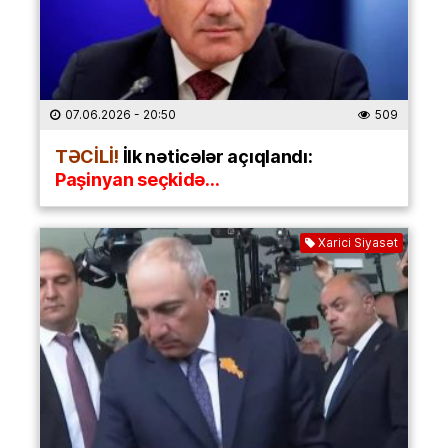
07.06.2026
- 20:50
509
TƏCİLİ!
İlk nəticələr açıqlandı:
Paşinyan seçkidə…
Xarici Siyasət