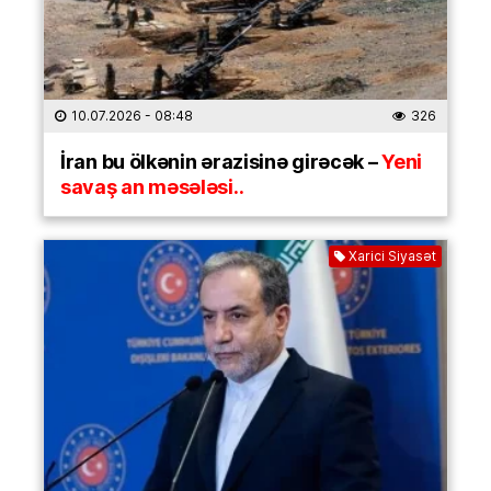
10.07.2026
- 08:48
326
İran bu ölkənin ərazisinə girəcək –
Yeni
savaş an məsələsi..
Xarici Siyasət