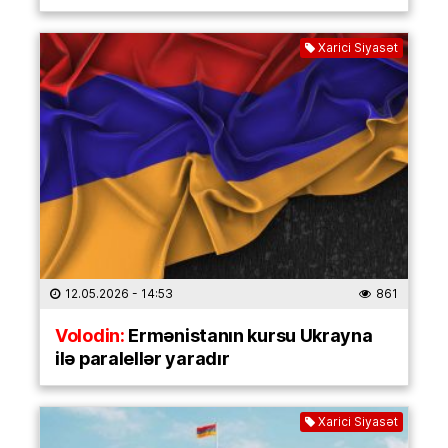
Xarici Siyasət
12.05.2026
- 14:53
861
Volodin:
Ermənistanın kursu Ukrayna
ilə paralellər yaradır
Xarici Siyasət