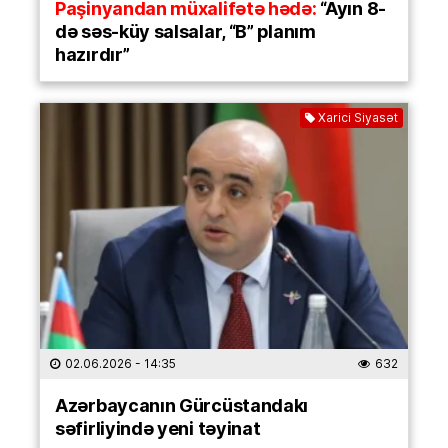
Paşinyandan müxalifətə hədə:
“Ayın 8-
də səs-küy salsalar, “B” planım
hazırdır”
Xarici Siyasət
02.06.2026
- 14:35
632
Azərbaycanın Gürcüstandakı
səfirliyində yeni təyinat