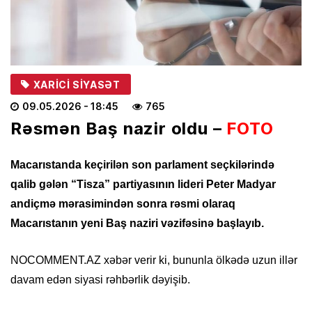
XARICI SIYASƏT
09.05.2026
- 18:45
765
Rəsmən Baş nazir oldu –
FOTO
Macarıstanda keçirilən son parlament seçkilərində
qalib gələn “Tisza” partiyasının lideri Peter Madyar
andiçmə mərasimindən sonra rəsmi olaraq
Macarıstanın yeni Baş naziri vəzifəsinə başlayıb.
NOCOMMENT.AZ
xəbər verir ki, bununla ölkədə uzun illər
davam edən siyasi rəhbərlik dəyişib.