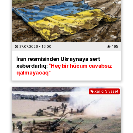
27.07.2026
- 16:00
195
İran rəsmisindən Ukraynaya sərt
xəbərdarlıq:
“Heç bir hücum cavabsız
qalmayacaq”
Xarici Siyasət