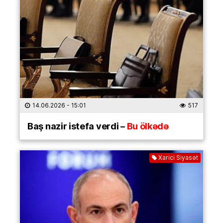
14.06.2026
- 15:01
517
Baş nazir istefa verdi –
Bu ölkədə
Xarici Siyasət