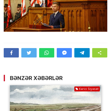
BƏNZƏR XƏBƏRLƏR
Xarici Siyasət