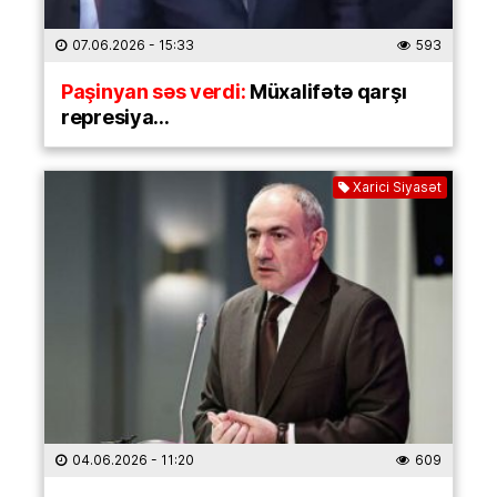
07.06.2026
- 15:33
593
Paşinyan səs verdi:
Müxalifətə qarşı
represiya…
Xarici Siyasət
04.06.2026
- 11:20
609