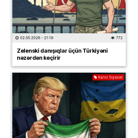
02.05.2026
- 21:19
772
Zelenski danışıqlar üçün Türkiyəni
nəzərdən keçirir
Xarici Siyasət