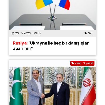
26.05.2026
- 23:55
623
Rusiya:
“Ukrayna ilə heç bir danışıqlar
aparılmır”
Xarici Siyasət