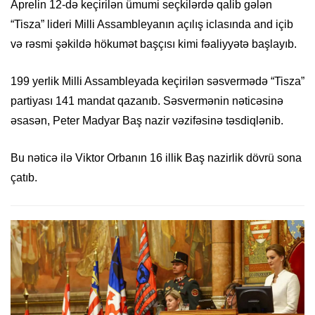
Aprelin 12-də keçirilən ümumi seçkilərdə qalib gələn
“Tisza” lideri Milli Assambleyanın açılış iclasında and içib
və rəsmi şəkildə hökumət başçısı kimi fəaliyyətə başlayıb.
199 yerlik Milli Assambleyada keçirilən səsvermədə “Tisza”
partiyası 141 mandat qazanıb. Səsvermənin nəticəsinə
əsasən, Peter Madyar Baş nazir vəzifəsinə təsdiqlənib.
Bu nəticə ilə Viktor Orbanın 16 illik Baş nazirlik dövrü sona
çatıb.