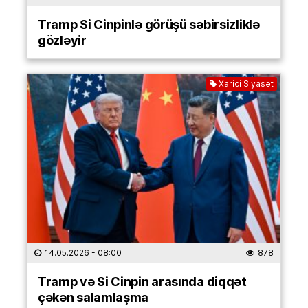
Tramp Si Cinpinlə görüşü səbirsizliklə
gözləyir
Xarici Siyasət
14.05.2026
- 08:00
878
Tramp və Si Cinpin arasında diqqət
çəkən salamlaşma