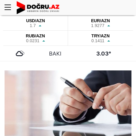
USD/AZN
EUR/AZN
1.7
1.9277
RUB/AZN
TRY/AZN
0.0231
0.1411
BAKI
3.03°