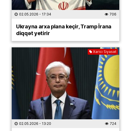
02.05.2026
- 17:34
706
Ukrayna arxa plana keçir, Tramp İrana
diqqət yetirir
Xarici Siyasət
02.05.2026
- 13:20
724