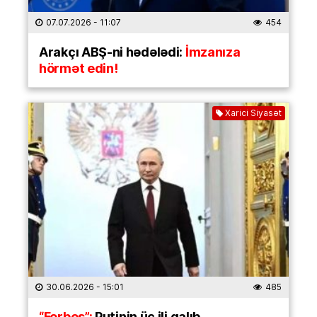
07.07.2026
- 11:07
454
Arakçı ABŞ-ni hədələdi:
İmzanıza
hörmət edin!
Xarici Siyasət
30.06.2026
- 15:01
485
“Forbes”:
Putinin üç ili qalıb