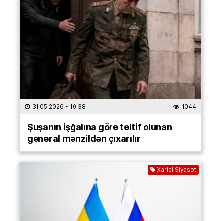
31.05.2026
- 10:38
1044
Şuşanın işğalına görə təltif olunan
general mənzildən çıxarılır
Xarici Siyasət