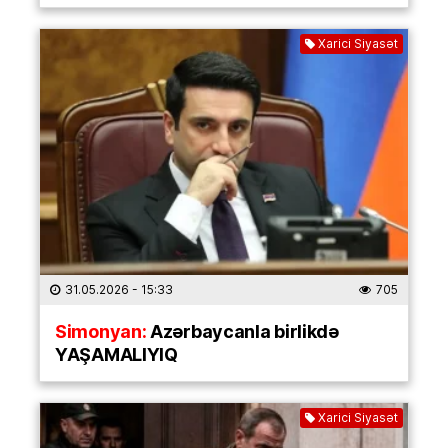
Xarici Siyasət
31.05.2026
- 15:33
705
Simonyan:
Azərbaycanla birlikdə
YAŞAMALIYIQ
Xarici Siyasət