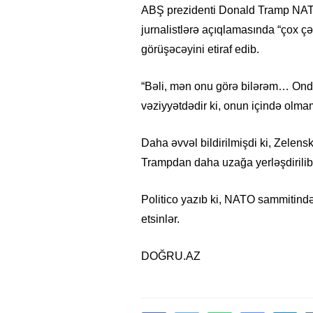
ABŞ prezidenti Donald Tramp NA
jurnalistlərə açıqlamasında “çox çə
görüşəcəyini etiraf edib.
“Bəli, mən onu görə bilərəm… Ond
vəziyyətdədir ki, onun içində olmam
Daha əvvəl bildirilmişdi ki, Zelen
Trampdan daha uzağa yerləşdirilib
Politico yazıb ki, NATO sammitində m
etsinlər.
DOĞRU.AZ