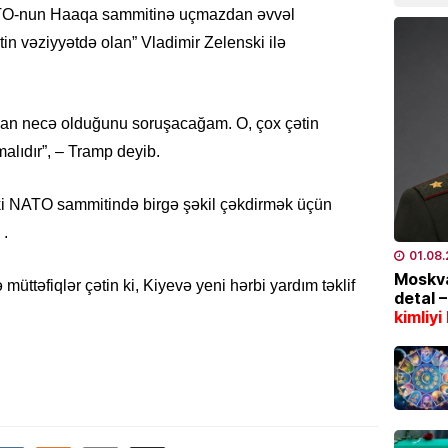
TO-nun Haaqa sammitinə uçmazdan əvvəl
bazarl
yüksəl
tin vəziyyətdə olan” Vladimir Zelenski ilə
04.08
EKOLOG
an necə olduğunu soruşacağam. O, çox çətin
Bu tar
alıdır”, – Tramp deyib.
İstilər 
04.08
ski NATO sammitində birgə şəkil çəkdirmək üçün
 .
İQTISAD
01.08
Pensiy
Moskva
üttəfiqlər çətin ki, Kiyevə yeni hərbi yardım təklif
detal 
04.08
kimliyi
TÜRK DÜ
CASCFE
daha bi
04.08