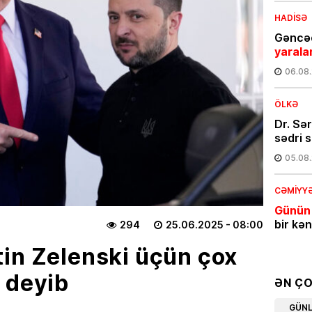
HADISƏ
Gəncəd
yarala
06.08
ÖLKƏ
Dr. Sə
sədri s
05.08
CƏMIYY
Günün
bir kə
294
25.06.2025
- 08:00
05.08
in Zelenski üçün çox
 deyib
İQTISAD
ƏN Ç
Azərba
GÜN
məhsul