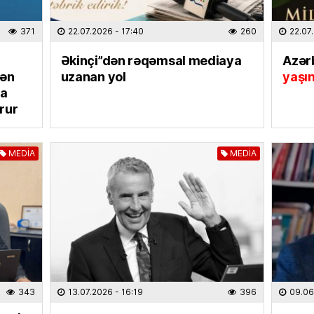
Salah 
31.07.
371
22.07.2026
- 17:40
260
22.07
Əkinçi”dən rəqəmsal mediaya
Azər
EKOLOG
mən
uzanan yol
yaşı
Yağış 
na
31.07.
rur
DÜNYA
MEDİA
MEDİA
İki ölkə
olundu
31.07.
ELM VƏ 
“Xaric
seçərk
diqqət 
30.07
343
13.07.2026
- 16:19
396
09.06