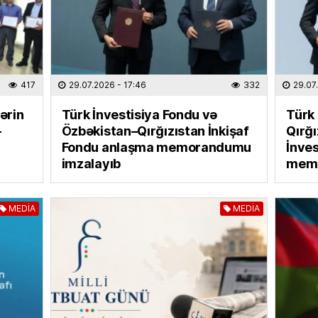
Vaqif 
vəzifə
01.08
SON XƏ
417
29.07.2026
- 17:46
332
29.07
Azərba
lərin
Türk İnvestisiya Fondu və
Türk 
01.08
–
Özbəkistan–Qırğızıstan İnkişaf
Qırğı
Fondu anlaşma memorandumu
İnves
MƏDƏNI
imzalayıb
memo
Nərima
01.08
MEDİA
MEDİA
MEDİA
“Ganjav
bayram
31.07.
İDMAN