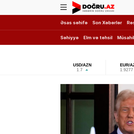
Əsas səhifə
Son Xəbərlər
Rə
Səhiyyə
Elm və təhsil
Müsahi
DOĞRU TV
USD/AZN
EUR/A
1.7
1.9277