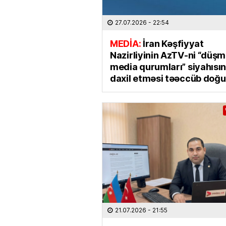
27.07.2026
- 22:54
MEDİA:
İran Kəşfiyyat
Nazirliyinin AzTV-ni “düş
media qurumları” siyahısı
daxil etməsi təəccüb doğu
21.07.2026
- 21:55