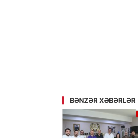
05.05.2026
- 12:14
724
Üz dərisinə necə qulluq e
lazımdır? –
Kosmetoloq S
Məmmədli ilə MÜSAHİBƏ
BƏNZƏR XƏBƏRLƏR