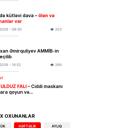
ə kütləvi dava –
ölən və
nanlar var
.2026
- 08:30
203
rxan Əmirquliyev AMMİB-in
eçilib
.2026
- 16:52
266
ƏT
 ULDUZ FALI
– Ciddi maskanı
nara qoyun və…
.2026
- 00:05
442
IYYAT
OX OXUNANLAR
ycan mənşəli qeyri-neft-qaz
LÜK
HƏFTƏLIK
AYLIQ
larının beynəlxalq