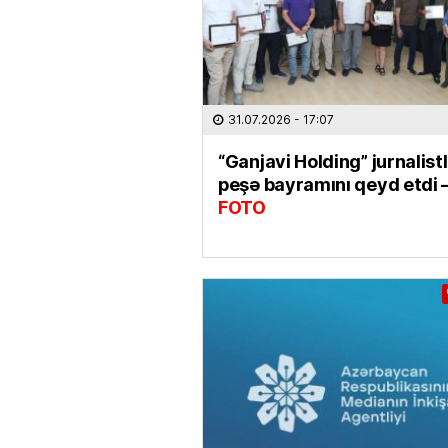
31.07.2026
- 17:07
“Ganjavi Holding” jurnalist
peşə bayramını qeyd etdi 
FOTO