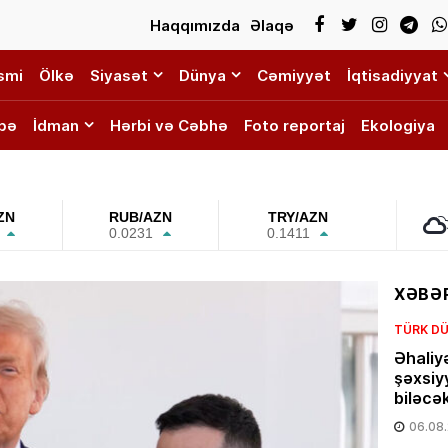
Haqqımızda
Əlaqə
smi
Ölkə
Siyasət
Dünya
Cəmiyyət
İqtisadiyyat
bə
İdman
Hərbi və Cəbhə
Foto reportaj
Ekologiya
ZN
RUB/AZN
TRY/AZN
0.0231
0.1411
XƏBƏR
TÜRK DÜ
Əhaliy
şəxsiy
biləcə
06.08