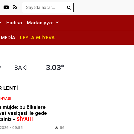
Search…
Hadisə
Mədəniyyət
MEDİA
LEYLA ƏLİYEVA
3.03°
BAKI
 LENTİ
NYASI
ə müjdə: bu ölkələrə
yət vəsiqəsi ilə gedə
ksiniz –
SİYAHI
.2026
- 09:55
96