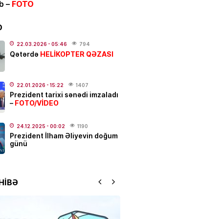
ib –
FOTO
ƏT
alı:
2 avqust, 2026-cı il
D
.2026
- 00:12
1060
22.03.2026
- 05:46
794
HELİKOPTER QƏZASI
Qətərdə
dakı qanlı partlayışda yeni
–
Ad günü keçirilən generalın
22.01.2026
- 15:22
1407
Prezident tarixi sənədi imzaladı
 bəlli oldu
FOTO/VİDEO
–
.2026
- 23:48
2418
24.12.2025
- 00:02
1190
ƏT
Prezident İlham Əliyevin doğum
günü
ycanda sabiq nazir vəfat
FOTO
.2026
- 21:20
931
HİBƏ
qətl törədildi