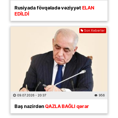
Rusiyada fövqəladə vəziyyət
ELAN
EDİLDİ
Son Xəbərlər
09.07.2026
- 20:37
956
Baş nazirdən
QAZLA BAĞLI qərar