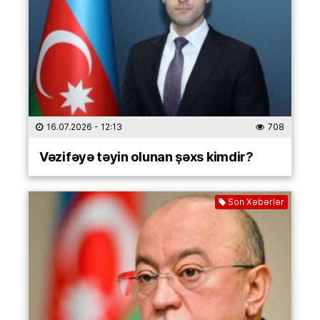
16.07.2026
- 12:13
708
Vəzifəyə təyin olunan şəxs kimdir?
Son Xəbərlər