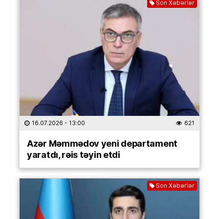
Son Xəbərlər
16.07.2026
- 13:00
621
Azər Məmmədov yeni departament
yaratdı, rəis təyin etdi
Son Xəbərlər