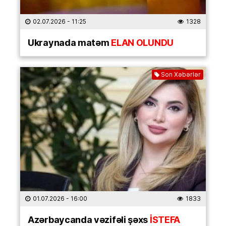
02.07.2026
- 11:25
1328
Ukraynada matəm
ELAN OLUNDU
Son Xəbərlər
01.07.2026
- 16:00
1833
Azərbaycanda vəzifəli şəxs
İSTEFA