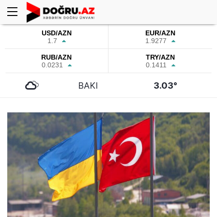
USD/AZN
EUR/AZN
1.7
1.9277
RUB/AZN
TRY/AZN
0.0231
0.1411
BAKI
3.03°