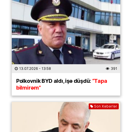
13.07.2026
- 13:58
391
Polkovnik BYD aldı, işə düşdü:
“Tapa
bilmirəm”
Son Xəbərlər