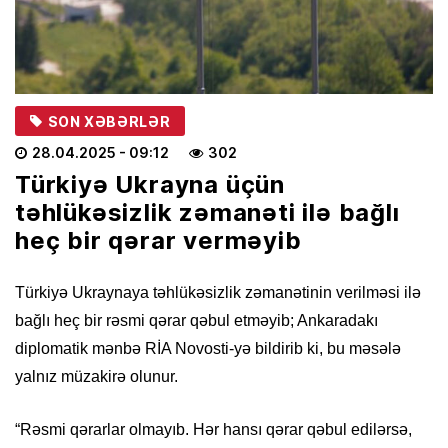
SON XƏBƏRLƏR
28.04.2025
- 09:12
302
Türkiyə Ukrayna üçün
təhlükəsizlik zəmanəti ilə bağlı
heç bir qərar verməyib
Türkiyə Ukraynaya təhlükəsizlik zəmanətinin verilməsi ilə
bağlı heç bir rəsmi qərar qəbul etməyib; Ankaradakı
diplomatik mənbə RİA Novosti-yə bildirib ki, bu məsələ
yalnız müzakirə olunur.
“Rəsmi qərarlar olmayıb. Hər hansı qərar qəbul edilərsə,