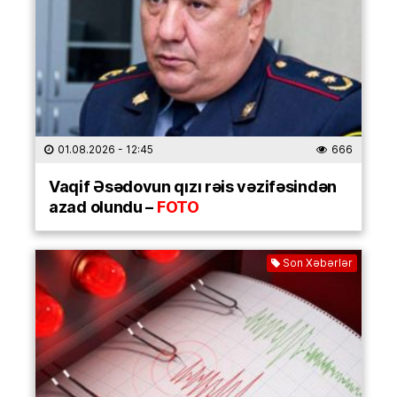
01.08.2026
- 12:45
666
Vaqif Əsədovun qızı rəis vəzifəsindən
azad olundu –
FOTO
Son Xəbərlər