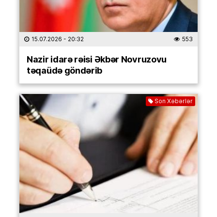
15.07.2026
- 20:32
553
Nazir idarə rəisi Əkbər Novruzovu
təqaüdə göndərib
Son Xəbərlər