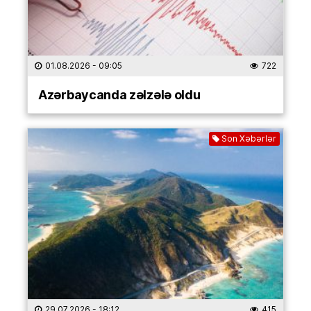
01.08.2026
- 09:05
722
Azərbaycanda zəlzələ oldu
Son Xəbərlər
29.07.2026
- 18:12
415