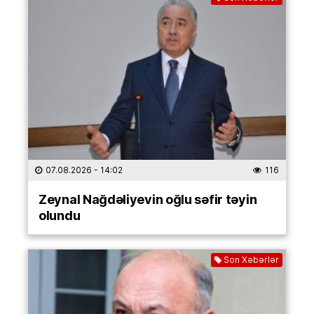
07.08.2026
- 14:02
116
Zeynal Nağdəliyevin oğlu səfir təyin
olundu
Son Xəbərlər