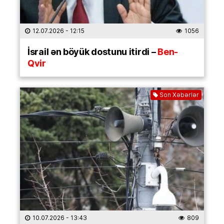
12.07.2026
- 12:15
1056
İsrail ən böyük dostunu itirdi –
Ben-
Qvir
Son Xəbərlər
10.07.2026
- 13:43
809