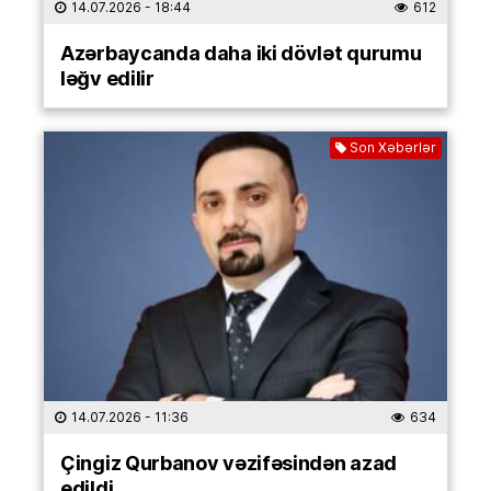
14.07.2026
- 18:44
612
Azərbaycanda daha iki dövlət qurumu
ləğv edilir
Son Xəbərlər
14.07.2026
- 11:36
634
Çingiz Qurbanov vəzifəsindən azad
edildi