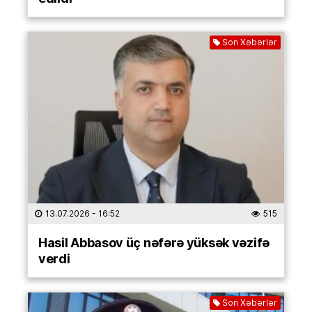
Son Xəbərlər
13.07.2026
- 16:52
515
Hasil Abbasov üç nəfərə yüksək vəzifə
verdi
Son Xəbərlər