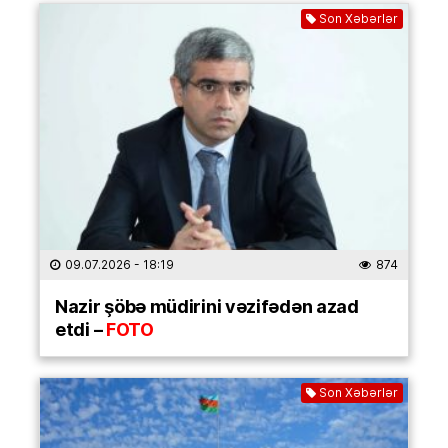
Son Xəbərlər
09.07.2026
- 18:19
874
Nazir şöbə müdirini vəzifədən azad
etdi –
FOTO
Son Xəbərlər