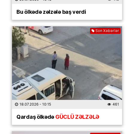
Bu ölkədə zəlzələ baş verdi
Son Xəbərlər
18.07.2026
- 10:15
461
Qardaş ölkədə
GÜCLÜ ZƏLZƏLƏ