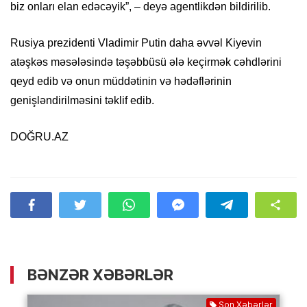
biz onları elan edəcəyik”, – deyə agentlikdən bildirilib.
Rusiya prezidenti Vladimir Putin daha əvvəl Kiyevin
atəşkəs məsələsində təşəbbüsü ələ keçirmək cəhdlərini
qeyd edib və onun müddətinin və hədəflərinin
genişləndirilməsini təklif edib.
DOĞRU.AZ
BƏNZƏR XƏBƏRLƏR
Son Xəbərlər