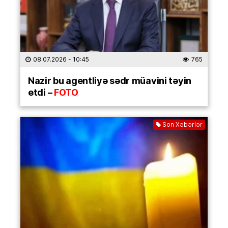
08.07.2026
- 10:45
765
Nazir bu agentliyə sədr müavini təyin
etdi –
FOTO
Son Xəbərlər