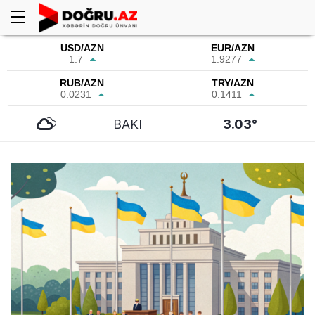
USD/AZN
EUR/AZN
1.7
1.9277
RUB/AZN
TRY/AZN
0.0231
0.1411
BAKI
3.03°