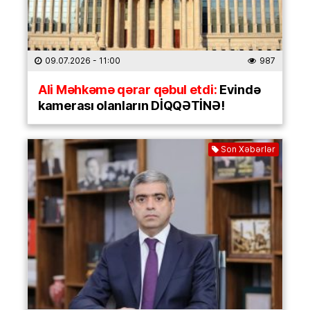
09.07.2026
- 11:00
987
Ali Məhkəmə qərar qəbul etdi:
Evində
kamerası olanların DİQQƏTİNƏ!
Son Xəbərlər