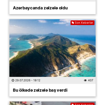
Azərbaycanda zəlzələ oldu
Son Xəbərlər
29.07.2026
- 18:12
407
Bu ölkədə zəlzələ baş verdi
Son Xəbərlər