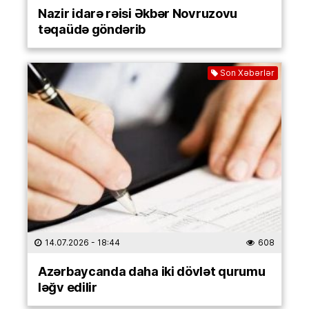
Nazir idarə rəisi Əkbər Novruzovu
təqaüdə göndərib
Son Xəbərlər
14.07.2026
- 18:44
608
Azərbaycanda daha iki dövlət qurumu
ləğv edilir