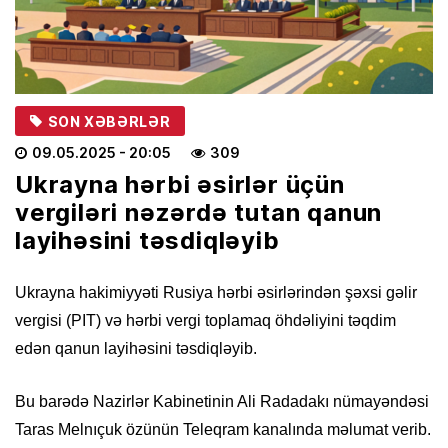
SON XƏBƏRLƏR
09.05.2025
- 20:05
309
Ukrayna hərbi əsirlər üçün
vergiləri nəzərdə tutan qanun
layihəsini təsdiqləyib
Ukrayna hakimiyyəti Rusiya hərbi əsirlərindən şəxsi gəlir
vergisi (PIT) və hərbi vergi toplamaq öhdəliyini təqdim
edən qanun layihəsini təsdiqləyib.
Bu barədə Nazirlər Kabinetinin Ali Radadakı nümayəndəsi
Taras Melnıçuk özünün Teleqram kanalında məlumat verib.