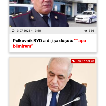
13.07.2026
- 13:58
386
Polkovnik BYD aldı, işə düşdü:
“Tapa
bilmirəm”
Son Xəbərlər