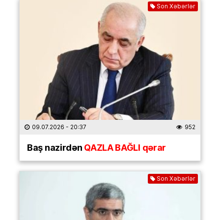
Son Xəbərlər
09.07.2026
- 20:37
952
Baş nazirdən
QAZLA BAĞLI qərar
Son Xəbərlər