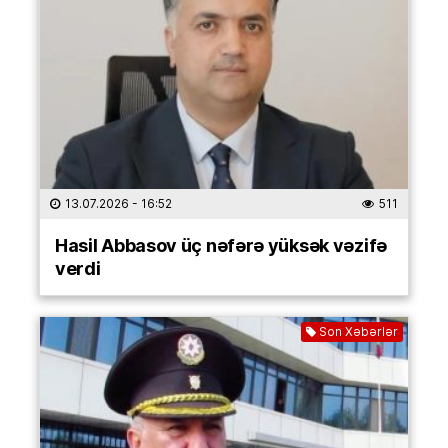
13.07.2026
- 16:52
511
Hasil Abbasov üç nəfərə yüksək vəzifə
verdi
Son Xəbərlər