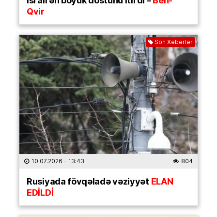
İsrail ən böyük dostunu itirdi –
Ben-
Qvir
Son Xəbərlər
10.07.2026
- 13:43
804
Rusiyada fövqəladə vəziyyət
ELAN
EDİLDİ