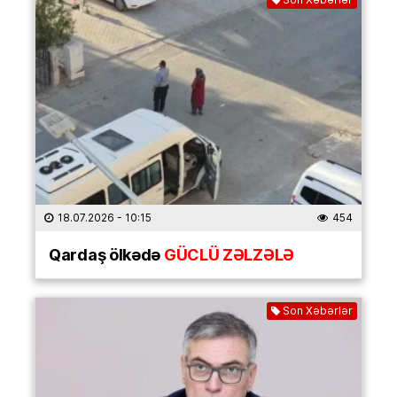
18.07.2026
- 10:15
454
Qardaş ölkədə
GÜCLÜ ZƏLZƏLƏ
Son Xəbərlər