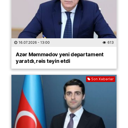
16.07.2026
- 13:00
613
Azər Məmmədov yeni departament
yaratdı, rəis təyin etdi
Son Xəbərlər