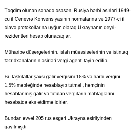
Təqdim olunan sənədə əsasən, Rusiya hərbi əsirləri 1949-
cu il Cenevrə Konvensiyasının normalarına və 1977-ci il
əlavə protokollarına uyğun olaraq Ukraynanın qeyri-
rezidentləri hesab olunacaqlar.
Müharibə düşərgələrinin, islah müəssisələrinin və istintaq
təcridxanalarının əsirləri vergi agenti təyin edilib.
Bu təşkilatlar şəxsi gəlir vergisini 18% və hərbi vergini
1,5% məbləğində hesablayıb tutmalı, həmçinin
hesablanmış gəlir və tutulan vergilərin məbləğlərini
hesabatda əks etdirməlidirlər.
Bundan əvvəl 205 rus əsgəri Ukrayna əsirliyindən
qayıtmışdı.