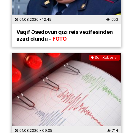
01.08.2026
- 12:45
653
Vaqif Əsədovun qızı rəis vəzifəsindən
azad olundu –
FOTO
Son Xəbərlər
01.08.2026
- 09:05
714