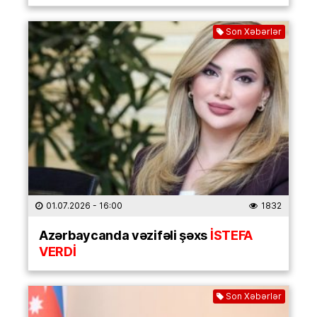
Son Xəbərlər
01.07.2026
- 16:00
1832
Azərbaycanda vəzifəli şəxs
İSTEFA
VERDİ
Son Xəbərlər