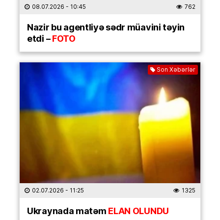
08.07.2026
- 10:45
762
Nazir bu agentliyə sədr müavini təyin
etdi –
FOTO
Son Xəbərlər
02.07.2026
- 11:25
1325
Ukraynada matəm
ELAN OLUNDU