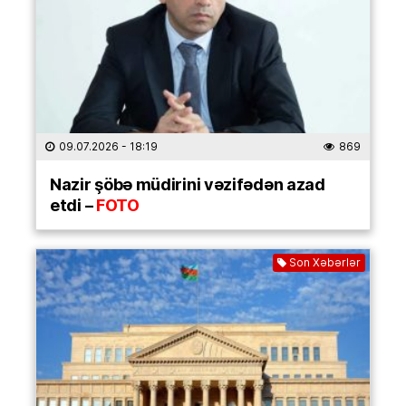
09.07.2026
- 18:19
869
Nazir şöbə müdirini vəzifədən azad
etdi –
FOTO
Son Xəbərlər