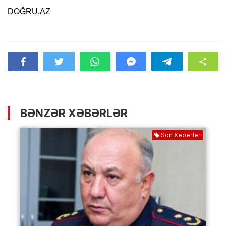
DOĞRU.AZ
BƏNZƏR XƏBƏRLƏR
Son Xəbərlər