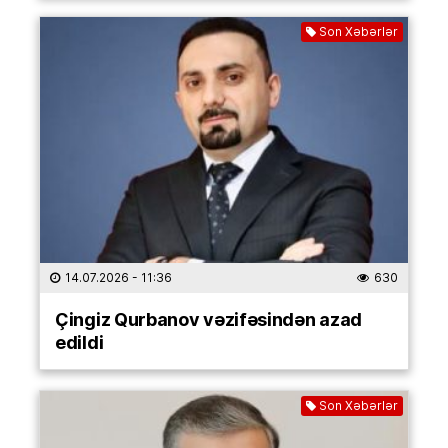
Son Xəbərlər
14.07.2026
- 11:36
630
Çingiz Qurbanov vəzifəsindən azad
edildi
Son Xəbərlər