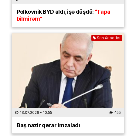
Polkovnik BYD aldı, işə düşdü:
“Tapa
bilmirəm”
Son Xəbərlər
13.07.2026
- 10:55
455
Baş nazir qərar imzaladı