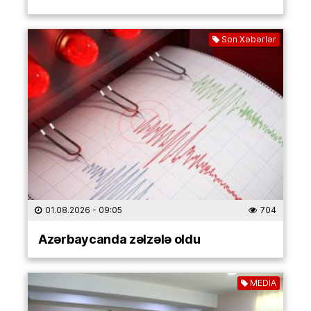
Son Xəbərlər
01.08.2026
- 09:05
704
Azərbaycanda zəlzələ oldu
MEDİA