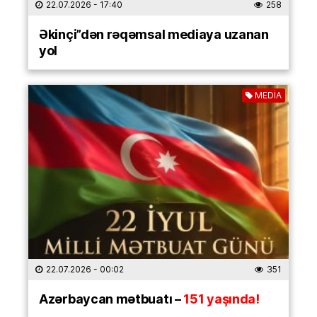
22.07.2026
- 17:40
258
Əkinçi”dən rəqəmsal mediaya uzanan
yol
MEDİA
22.07.2026
- 00:02
351
Azərbaycan mətbuatı –
151 yaşında!