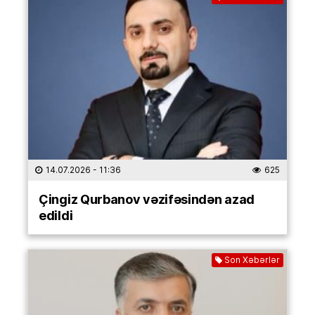
14.07.2026
- 11:36
625
Çingiz Qurbanov vəzifəsindən azad
edildi
Son Xəbərlər