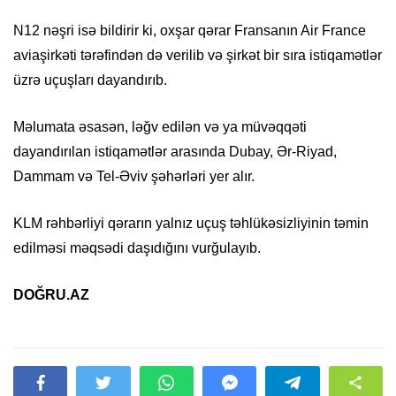
N12 nəşri isə bildirir ki, oxşar qərar Fransanın Air France
aviaşirkəti tərəfindən də verilib və şirkət bir sıra istiqamətlər
üzrə uçuşları dayandırıb.
Məlumata əsasən, ləğv edilən və ya müvəqqəti
dayandırılan istiqamətlər arasında Dubay, Ər-Riyad,
Dammam və Tel-Əviv şəhərləri yer alır.
KLM rəhbərliyi qərarın yalnız uçuş təhlükəsizliyinin təmin
edilməsi məqsədi daşıdığını vurğulayıb.
DOĞRU.AZ