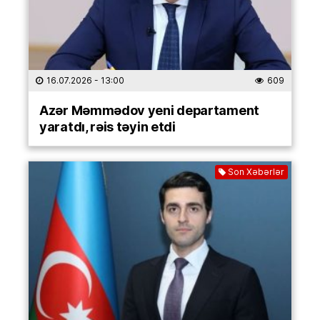
16.07.2026
- 13:00
609
Azər Məmmədov yeni departament
yaratdı, rəis təyin etdi
Son Xəbərlər