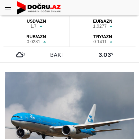
USD/AZN
EUR/AZN
1.7
1.9277
RUB/AZN
TRY/AZN
0.0231
0.1411
BAKI
3.03°