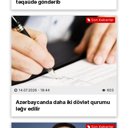
təqaüdə göndərib
Son Xəbərlər
14.07.2026
- 18:44
603
Azərbaycanda daha iki dövlət qurumu
ləğv edilir
Son Xəbərlər