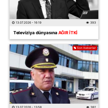
13.07.2026
- 16:19
393
Televiziya dünyasına
AĞIR İTKİ
Son Xəbərlər
13.07.2026
- 13:58
382