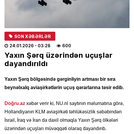
SON XƏBƏRLƏR
24.01.2026
- 03:28
600
Yaxın Şərq üzərindən uçuşlar
dayandırıldı
Yaxın Şərq bölgəsində gərginliyin artması bir sıra
beynəlxalq aviaşirkətlərin uçuş qərarlarına təsir edib.
Doğru.az
xəbər verir ki, NU.nl saytının məlumatına görə,
Hollandiyanın KLM aviaşirkəti təhlükəsizlik səbəbindən
İsrail, İraq və İran da daxil olmaqla Yaxın Şərq ölkələri
üzərindən uçuşları müvəqqəti olaraq dayandırıb.