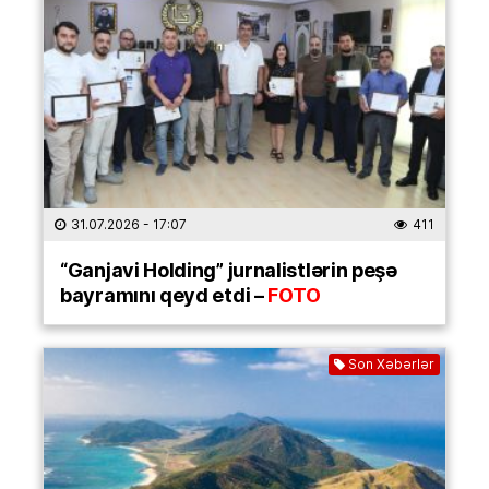
31.07.2026
- 17:07
411
“Ganjavi Holding” jurnalistlərin peşə
bayramını qeyd etdi –
FOTO
Son Xəbərlər