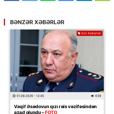
BƏNZƏR XƏBƏRLƏR
Son Xəbərlər
01.08.2026
- 12:45
639
Vaqif Əsədovun qızı rəis vəzifəsindən
azad olundu –
FOTO