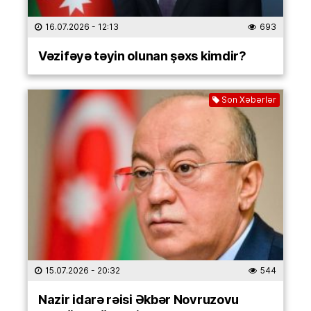
16.07.2026
- 12:13
693
Vəzifəyə təyin olunan şəxs kimdir?
Son Xəbərlər
15.07.2026
- 20:32
544
Nazir idarə rəisi Əkbər Novruzovu