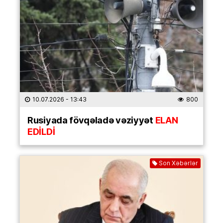
10.07.2026
- 13:43
800
Rusiyada fövqəladə vəziyyət
ELAN
EDİLDİ
Son Xəbərlər