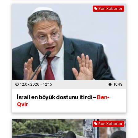
Son Xəbərlər
12.07.2026
- 12:15
1049
İsrail ən böyük dostunu itirdi –
Ben-
Qvir
Son Xəbərlər