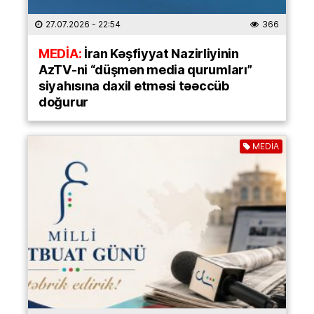
27.07.2026
- 22:54
366
MEDİA:
İran Kəşfiyyat Nazirliyinin
AzTV-ni “düşmən media qurumları”
siyahısına daxil etməsi təəccüb
doğurur
MEDİA