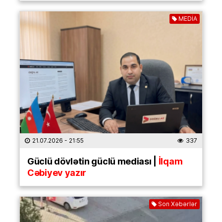
MEDİA
21.07.2026
- 21:55
337
Güclü dövlətin güclü mediası |
İlqam
Cəbiyev yazır
Son Xəbərlər