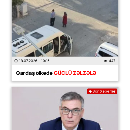
18.07.2026
- 10:15
447
Qardaş ölkədə
GÜCLÜ ZƏLZƏLƏ
Son Xəbərlər