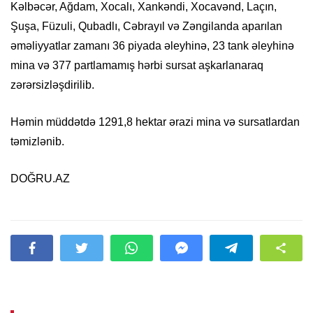
Kəlbəcər, Ağdam, Xocalı, Xankəndi, Xocavənd, Laçın,
Şuşa, Füzuli, Qubadlı, Cəbrayıl və Zəngilanda aparılan
əməliyyatlar zamanı 36 piyada əleyhinə, 23 tank əleyhinə
mina və 377 partlamamış hərbi sursat aşkarlanaraq
zərərsizləşdirilib.
Həmin müddətdə 1291,8 hektar ərazi mina və sursatlardan
təmizlənib.
DOĞRU.AZ