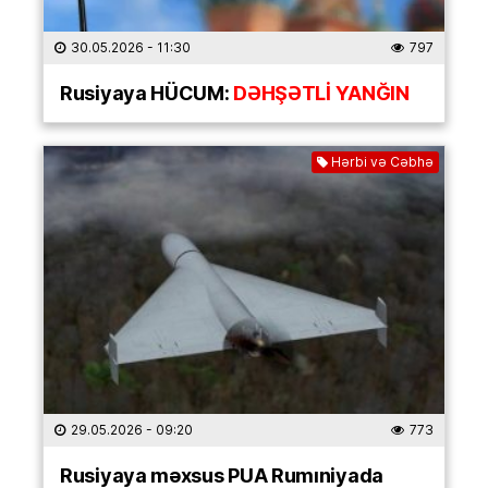
30.05.2026
- 11:30
797
Rusiyaya HÜCUM:
DƏHŞƏTLİ YANĞIN
Hərbi və Cəbhə
29.05.2026
- 09:20
773
Rusiyaya məxsus PUA Rumıniyada