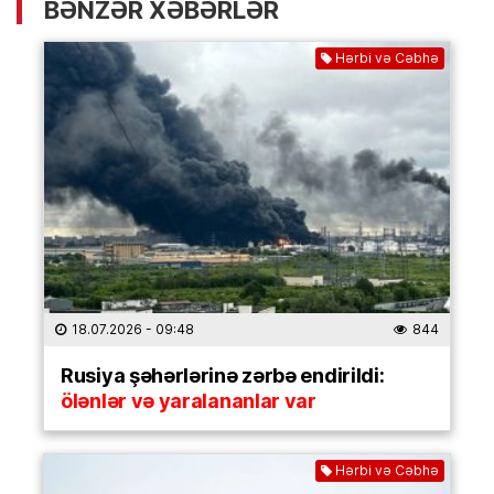
BƏNZƏR XƏBƏRLƏR
Hərbi və Cəbhə
18.07.2026
- 09:48
844
Rusiya şəhərlərinə zərbə endirildi:
ölənlər və yaralananlar var
Hərbi və Cəbhə