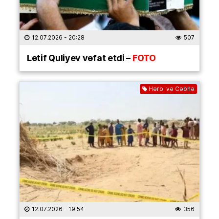
12.07.2026
- 20:28
507
Lətif Quliyev vəfat etdi –
FOTO
Hərbi və Cəbhə
12.07.2026
- 19:54
356