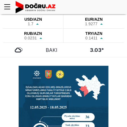
USD/AZN
EUR/AZN
1.7
1.9277
RUB/AZN
TRY/AZN
0.0231
0.1411
BAKI
3.03°