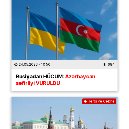
24.05.2026
- 10:50
684
Rusiyadan HÜCUM:
Azərbaycan
səfirliyi VURULDU
Hərbi və Cəbhə