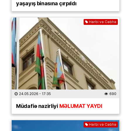
yaşayış binasına çırpıldı
Hərbi və Cəbhə
24.05.2026
- 17:35
690
Müdafiə nazirliyi
MƏLUMAT YAYDI
Hərbi və Cəbhə