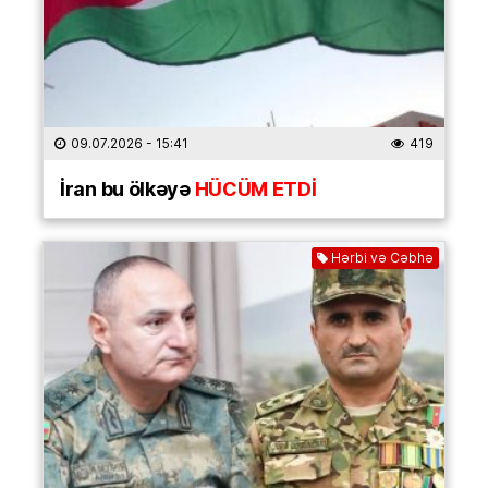
09.07.2026
- 15:41
419
İran bu ölkəyə
HÜCÜM ETDİ
Hərbi və Cəbhə