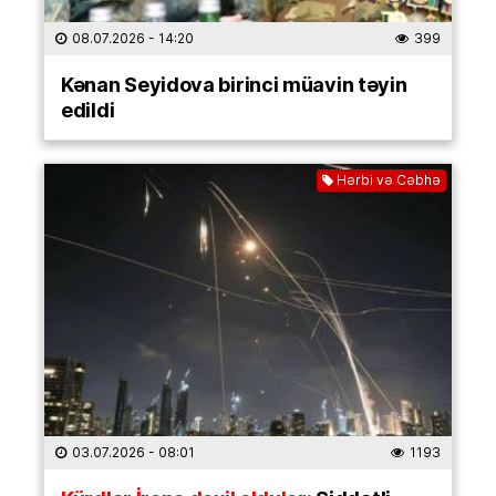
08.07.2026
- 14:20
399
Kənan Seyidova birinci müavin təyin
edildi
Hərbi və Cəbhə
03.07.2026
- 08:01
1193