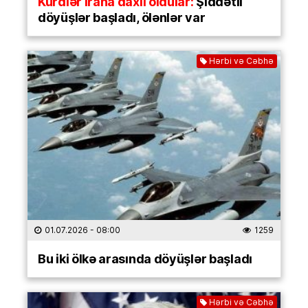
Kürdlər İrana daxil oldular:
Şiddətli
döyüşlər başladı, ölənlər var
Hərbi və Cəbhə
01.07.2026
- 08:00
1259
Bu iki ölkə arasında döyüşlər başladı
Hərbi və Cəbhə