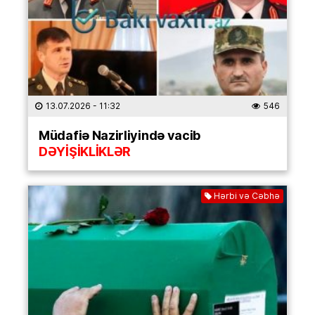
13.07.2026
- 11:32
546
Müdafiə Nazirliyində vacib
DƏYİŞİKLİKLƏR
Hərbi və Cəbhə