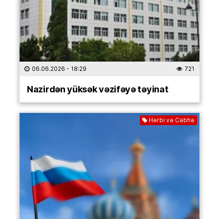
06.06.2026
- 18:29
721
Nazirdən yüksək vəzifəyə təyinat
Hərbi və Cəbhə