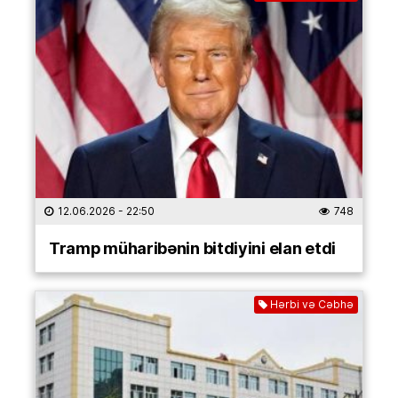
12.06.2026
- 22:50
748
Tramp müharibənin bitdiyini elan etdi
Hərbi və Cəbhə