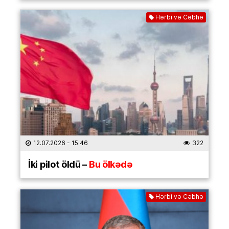
Hərbi və Cəbhə
12.07.2026
- 15:46
322
İki pilot öldü –
Bu ölkədə
Hərbi və Cəbhə