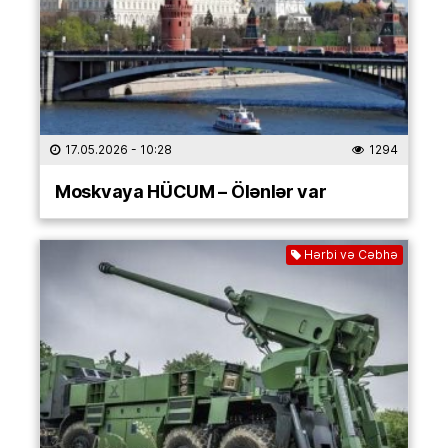
17.05.2026
- 10:28
1294
Moskvaya HÜCUM – Ölənlər var
Hərbi və Cəbhə