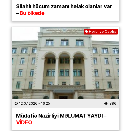
Silahlı hücum zamanı həlak olanlar var
–
Bu ölkədə
Hərbi və Cəbhə
12.07.2026
- 16:25
386
Müdafiə Nazirliyi MƏLUMAT YAYDI –
VİDEO