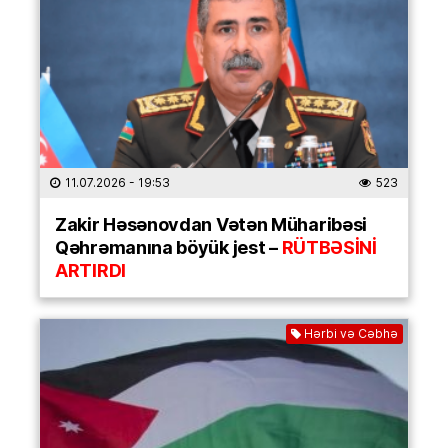
11.07.2026
- 19:53
523
Zakir Həsənovdan Vətən Müharibəsi
Qəhrəmanına böyük jest –
RÜTBƏSİNİ
ARTIRDI
Hərbi və Cəbhə