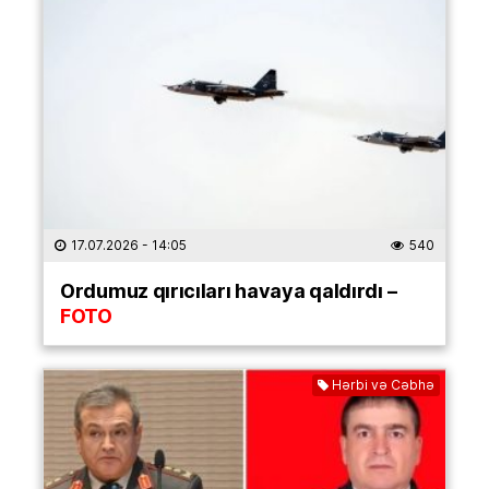
17.07.2026
- 14:05
540
Ordumuz qırıcıları havaya qaldırdı –
FOTO
Hərbi və Cəbhə