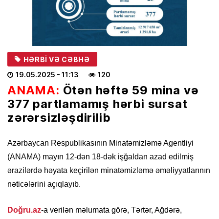
HƏRBI VƏ CƏBHƏ
19.05.2025
- 11:13
120
ANAMA:
Ötən həftə 59 mina və
377 partlamamış hərbi sursat
zərərsizləşdirilib
Azərbaycan Respublikasının Minatəmizləmə Agentliyi
(ANAMA) mayın 12-dən 18-dək işğaldan azad edilmiş
ərazilərdə həyata keçirilən minatəmizləmə əməliyyatlarının
nəticələrini açıqlayıb.
Doğru.az
-a verilən məlumata görə, Tərtər, Ağdərə,