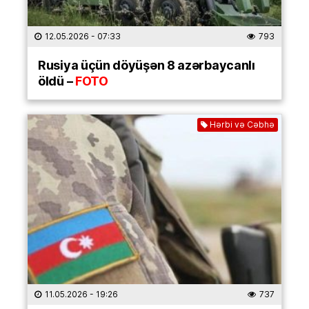
12.05.2026
- 07:33
793
Rusiya üçün döyüşən 8 azərbaycanlı
öldü –
FOTO
Hərbi və Cəbhə
11.05.2026
- 19:26
737