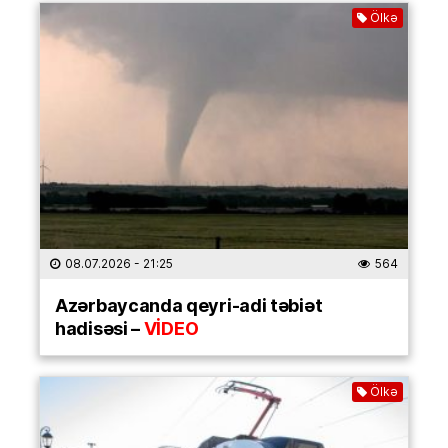
Ölkə
08.07.2026
- 21:25
564
Azərbaycanda qeyri-adi təbiət
hadisəsi –
VİDEO
Ölkə