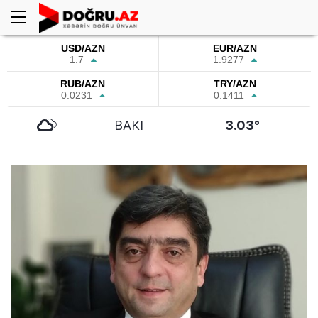
USD/AZN
EUR/AZN
1.7
1.9277
RUB/AZN
TRY/AZN
0.0231
0.1411
BAKI
3.03°