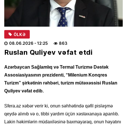
ÖLKƏ
08.06.2026
- 12:25
863
Ruslan Quliyev vəfat etdi
Azərbaycan Sağlamlıq və Termal Turizmə Dəstək
Assosiasiyasının prezidenti, “Milenium Konqres
Turizm” şirkətinin rəhbəri, turizm mütəxəssisi Ruslan
Quliyev vəfat edib.
Sfera.az xəbər verir ki, onun səhhətində qəfil pisləşmə
qeydə alınıb və o, tibbi yardım üçün xəstəxanaya aparılıb.
Lakin həkimlərin müdaxiləsinə baxmayaraq, onun həyatını