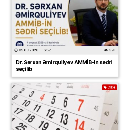
05.08.2026
- 16:52
391
Dr. Sərxan Əmirquliyev AMMİB-in sədri
seçilib
Ölkə