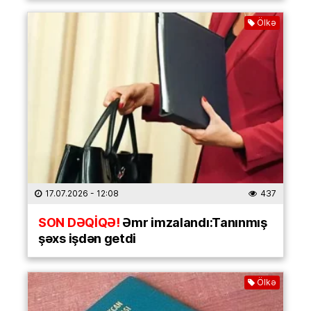
Ölkə
17.07.2026
- 12:08
437
SON DƏQİQƏ!
Əmr imzalandı:Tanınmış
şəxs işdən getdi
Ölkə