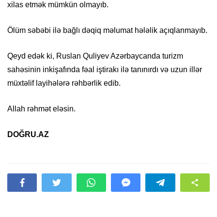
xilas etmək mümkün olmayıb.
Ölüm səbəbi ilə bağlı dəqiq məlumat hələlik açıqlanmayıb.
Qeyd edək ki, Ruslan Quliyev Azərbaycanda turizm
sahəsinin inkişafında fəal iştirakı ilə tanınırdı və uzun illər
müxtəlif layihələrə rəhbərlik edib.
Allah rəhmət eləsin.
DOĞRU.AZ