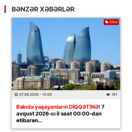
BƏNZƏR XƏBƏRLƏR
Ölkə
07.08.2026
- 10:00
191
Bakıda yaşayanların DİQQƏTİNƏ!
7
avqust 2026-cı il saat 00:00-dan
etibarən…