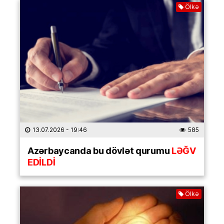
Ölkə
13.07.2026
- 19:46
585
Azərbaycanda bu dövlət qurumu
LƏĞV
EDİLDİ
Ölkə