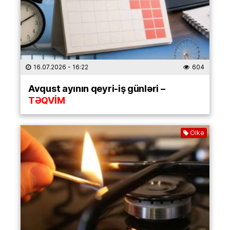
16.07.2026
- 16:22
604
Avqust ayının qeyri-iş günləri –
TƏQVİM
Ölkə