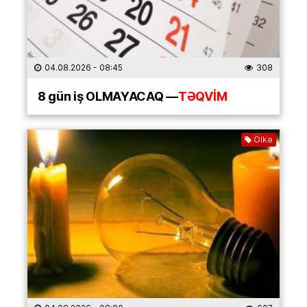
04.08.2026
- 08:45
308
8 gün iş OLMAYACAQ —
TƏQVİM
Ölkə