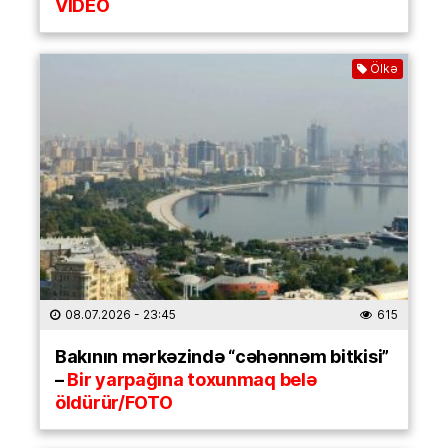
VİDEO
Ölkə
08.07.2026
- 23:45
615
Bakının mərkəzində “cəhənnəm bitkisi”
–
Bir yarpağına toxunmaq belə
öldürür/FOTO