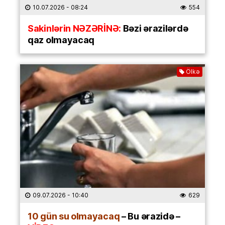
10.07.2026
- 08:24
554
Sakinlərin NƏZƏRİNƏ:
Bəzi ərazilərdə
qaz olmayacaq
Ölkə
09.07.2026
- 10:40
629
10 gün su olmayacaq
– Bu ərazidə –