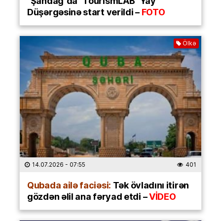
“Şahdağ”da “TourismLAB” Yay
Düşərgəsinə start verildi –
FOTO
Ölkə
14.07.2026
- 07:55
401
Qubada ailə faciəsi:
Tək övladını itirən
gözdən əlil ana fəryad etdi –
VİDEO