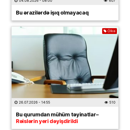
04.08.2026
- 08:00
607
Bu ərazilərdə işıq olmayacaq
Ölkə
26.07.2026
- 14:55
510
Bu qurumdan mühüm təyinatlar–
Rəislərin yeri dəyişdirildi