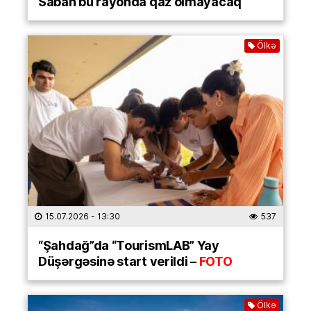
Sabah bu rayonda qaz olmayacaq
Ölkə
15.07.2026
- 13:30
537
“Şahdağ”da “TourismLAB” Yay
Düşərgəsinə start verildi –
FOTO
Ölkə