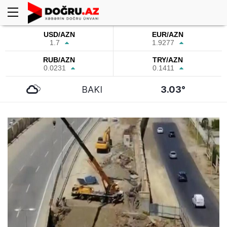
USD/AZN
EUR/AZN
1.7
1.9277
RUB/AZN
TRY/AZN
0.0231
0.1411
BAKI
3.03°