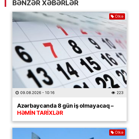
BƏNZƏR XƏBƏRLƏR
Ölkə
09.08.2026
- 10:16
223
Azərbaycanda 8 gün iş olmayacaq –
HƏMİN TARİXLƏR
Ölkə