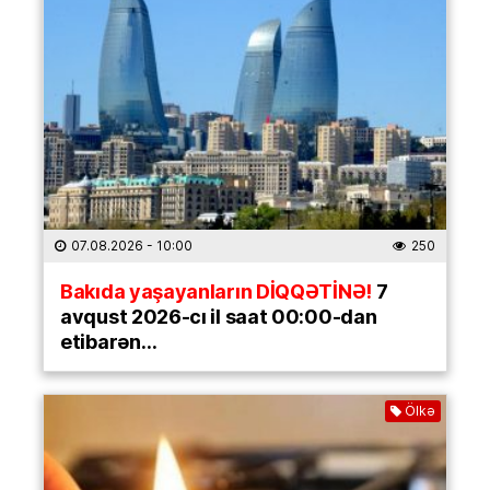
07.08.2026
- 10:00
250
Bakıda yaşayanların DİQQƏTİNƏ!
7
avqust 2026-cı il saat 00:00-dan
etibarən…
Ölkə