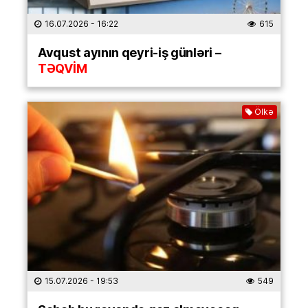
16.07.2026
- 16:22
615
Avqust ayının qeyri-iş günləri –
TƏQVİM
Ölkə
15.07.2026
- 19:53
549