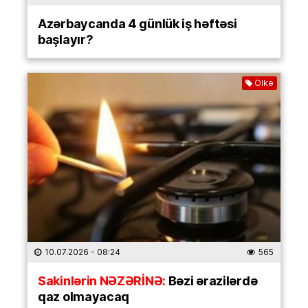
Azərbaycanda 4 günlük iş həftəsi
başlayır?
Ölkə
10.07.2026
- 08:24
565
Sakinlərin NƏZƏRİNƏ:
Bəzi ərazilərdə
qaz olmayacaq