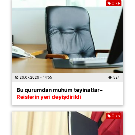
Ölkə
26.07.2026
- 14:55
524
Bu qurumdan mühüm təyinatlar–
Rəislərin yeri dəyişdirildi
Ölkə