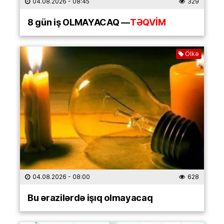
04.08.2026
- 08:45
329
8 gün iş OLMAYACAQ —
TƏQVİM
Ölkə
04.08.2026
- 08:00
628
Bu ərazilərdə işıq olmayacaq