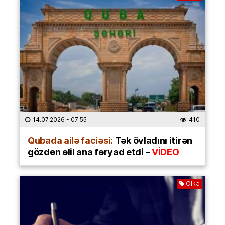
14.07.2026
- 07:55
410
Qubada ailə faciəsi:
Tək övladını itirən
gözdən əlil ana fəryad etdi –
VİDEO
Ölkə