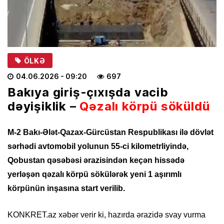
ÖLKƏ
04.06.2026
- 09:20
697
Bakıya giriş-çıxışda vacib
dəyişiklik –
Qəzalı körpü söküldü
M-2 Bakı-Ələt-Qazax-Gürcüstan Respublikası ilə dövlət
sərhədi avtomobil yolunun 55-ci kilometrliyində,
Qobustan qəsəbəsi ərazisindən keçən hissədə
yerləşən qəzalı körpü sökülərək yeni 1 aşırımlı
körpünün inşasına start verilib.
KONKRET.az xəbər verir ki, hazırda ərazidə svay vurma