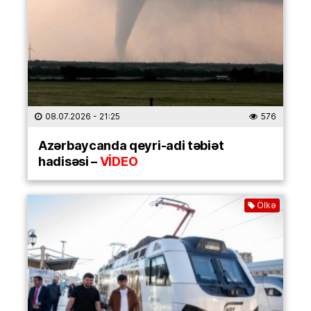
08.07.2026
- 21:25
576
Azərbaycanda qeyri-adi təbiət
hadisəsi –
VİDEO
Ölkə