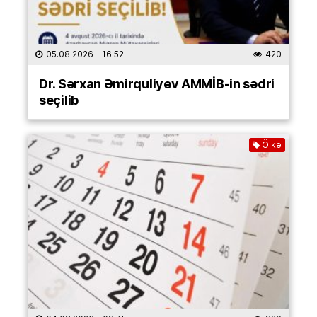
05.08.2026
- 16:52
420
Dr. Sərxan Əmirquliyev AMMİB-in sədri
seçilib
Ölkə