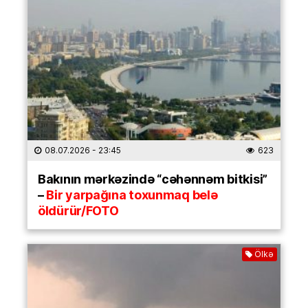
08.07.2026
- 23:45
623
Bakının mərkəzində “cəhənnəm bitkisi”
–
Bir yarpağına toxunmaq belə
öldürür/FOTO
Ölkə