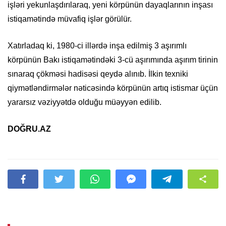
işləri yekunlaşdırılaraq, yeni körpünün dayaqlarının inşası
istiqamətində müvafiq işlər görülür.
Xatırladaq ki, 1980-ci illərdə inşa edilmiş 3 aşırımlı
körpünün Bakı istiqamətindəki 3-cü aşırımında aşırım tirinin
sınaraq çökməsi hadisəsi qeydə alınıb. İlkin texniki
qiymətləndirmələr nəticəsində körpünün artıq istismar üçün
yararsız vəziyyətdə olduğu müəyyən edilib.
DOĞRU.AZ