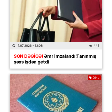
17.07.2026
- 12:08
448
SON DƏQİQƏ!
Əmr imzalandı:Tanınmış
şəxs işdən getdi
Ölkə