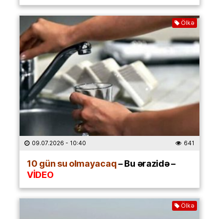
Ölkə
09.07.2026
- 10:40
641
10 gün su olmayacaq
– Bu ərazidə –
VİDEO
Ölkə