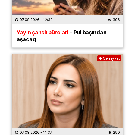
07.08.2026
- 12:33
396
Yayın şanslı bürcləri
– Pul başından
aşacaq
Cəmiyyət
07.08.2026
- 11:37
290