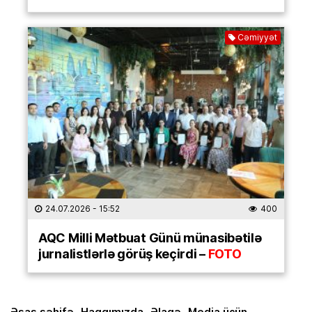
Cəmiyyət
24.07.2026
- 15:52
400
AQC Milli Mətbuat Günü münasibətilə
jurnalistlərlə görüş keçirdi –
FOTO
Əsas səhifə
Haqqımızda
Əlaqə
Media üçün