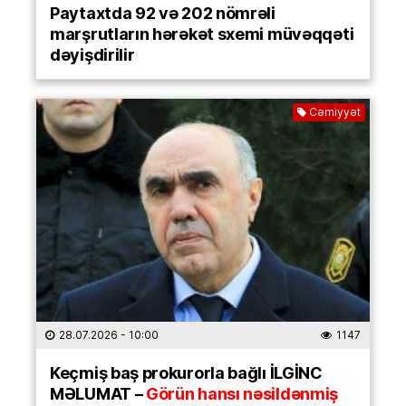
Paytaxtda 92 və 202 nömrəli
marşrutların hərəkət sxemi müvəqqəti
dəyişdirilir
Cəmiyyət
28.07.2026
- 10:00
1147
Keçmiş baş prokurorla bağlı İLGİNC
MƏLUMAT –
Görün hansı nəsildənmiş