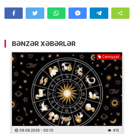
BƏNZƏR XƏBƏRLƏR
Cəmiyyət
09.08.2026
- 00:10
415