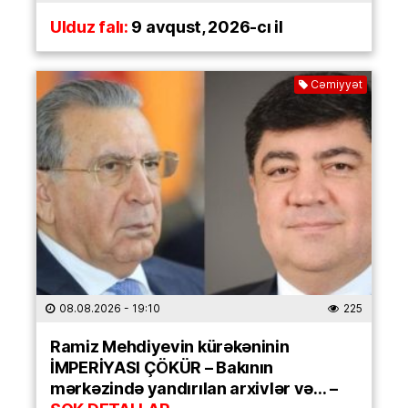
Ulduz falı:
9 avqust, 2026-cı il
Cəmiyyət
08.08.2026
- 19:10
225
Ramiz Mehdiyevin kürəkəninin
İMPERİYASI ÇÖKÜR – Bakının
mərkəzində yandırılan arxivlər və… –