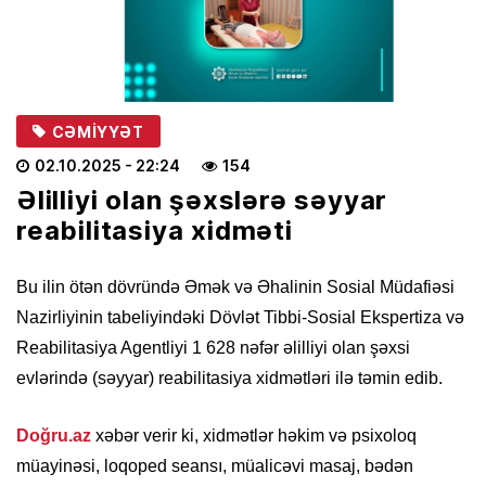
CƏMIYYƏT
02.10.2025
- 22:24
154
Əlilliyi olan şəxslərə səyyar
reabilitasiya xidməti
Bu ilin ötən dövründə Əmək və Əhalinin Sosial Müdafiəsi
Nazirliyinin tabeliyindəki Dövlət Tibbi-Sosial Ekspertiza və
Reabilitasiya Agentliyi 1 628 nəfər əlilliyi olan şəxsi
evlərində (səyyar) reabilitasiya xidmətləri ilə təmin edib.
Doğru.az
xəbər verir ki, xidmətlər həkim və psixoloq
müayinəsi, loqoped seansı, müalicəvi masaj, bədən