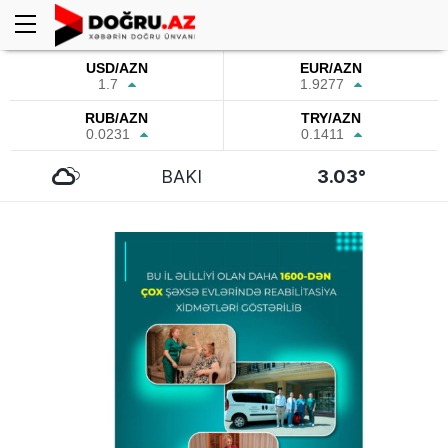
USD/AZN
EUR/AZN
1.7
1.9277
RUB/AZN
TRY/AZN
0.0231
0.1411
BAKI
3.03°