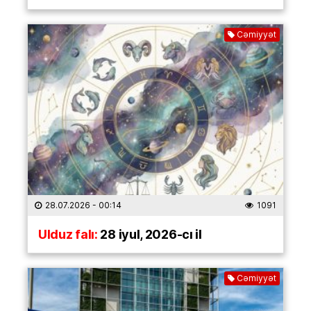
Cəmiyyət
28.07.2026
- 00:14
1091
Ulduz falı:
28 iyul, 2026-cı il
Cəmiyyət