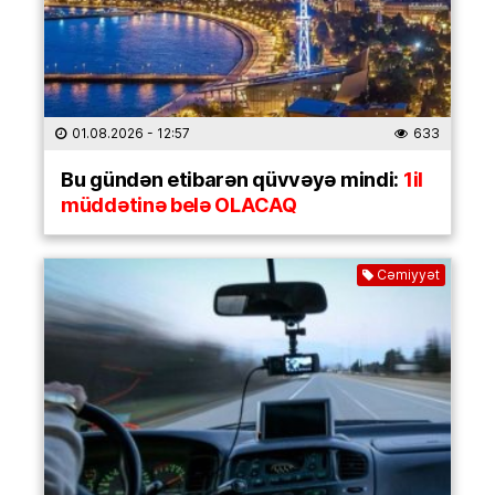
01.08.2026
- 12:57
633
Bu gündən etibarən qüvvəyə mindi:
1il
müddətinə belə OLACAQ
Cəmiyyət