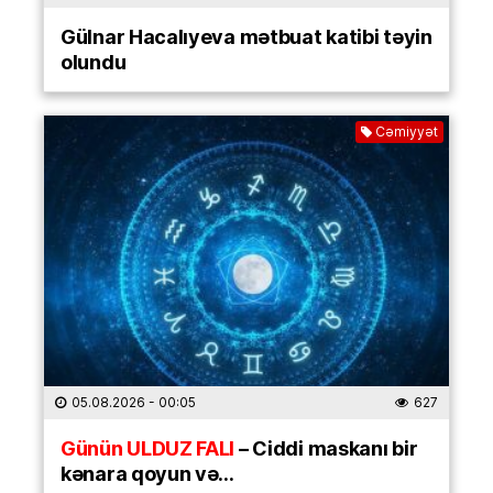
Gülnar Hacalıyeva mətbuat katibi təyin
olundu
Cəmiyyət
05.08.2026
- 00:05
627
Günün ULDUZ FALI
– Ciddi maskanı bir
kənara qoyun və…