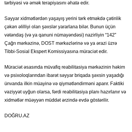
tərbiyəsi və əmək terapiyasını əhatə edir.
Səyyar xidmətlərdən yaşayış yerini tərk etməkdə çətinlik
çəkən əlilliyi olan şəxslər yararlana bilər. Bunun üçün
vətəndaş (və ya qanuni nümayəndəsi) nazirliyin “142”
Çağrı mərkəzinə, DOST mərkəzlərinə və ya ərazi üzrə
Tibbi-Sosial Ekspert Komissiyasına müraciət edir.
Müraciət əsasında müvafiq reabilitasiya mərkəzinin həkim
və psixoloqlarından ibarət səyyar briqada şəxsin yaşadığı
ünvanda ilkin müayinə və qiymətləndirməni aparır. Faktiki
vəziyyət uyğun olarsa, fərdi reabilitasiya planı hazırlanır və
xidmətlər müəyyən müddət ərzində evdə göstərilir.
DOĞRU.AZ