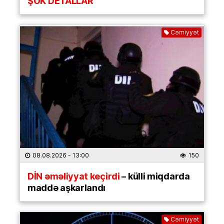
ŞOK DETALLAR
Cəmiyyət
08.08.2026
- 13:00
150
DİN əməliyyat keçirdi
– külli miqdarda
maddə aşkarlandı
Cəmiyyət