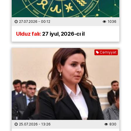
27.07.2026
- 00:12
1036
Ulduz falı:
27 iyul, 2026-cı il
Cəmiyyət
25.07.2026
- 13:26
830