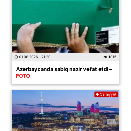
01.08.2026
- 21:20
1015
Azərbaycanda sabiq nazir vəfat etdi –
FOTO
Cəmiyyət