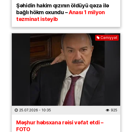
Şəhidin hakim qızının öldüyü qəza ilə
bağlı hökm oxundu –
Anası 1 milyon
təzminat istəyib
Cəmiyyət
25.07.2026
- 10:35
925
Məşhur həbsxana rəisi vəfat etdi –
FOTO