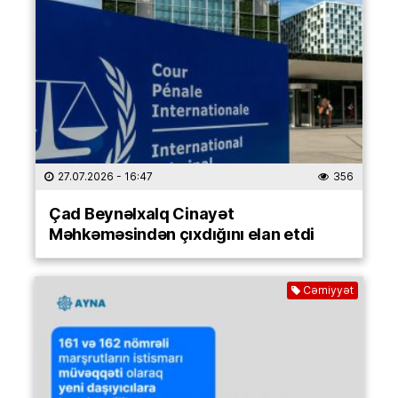
27.07.2026
- 16:47
356
Çad Beynəlxalq Cinayət
Məhkəməsindən çıxdığını elan etdi
Cəmiyyət