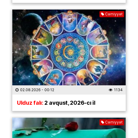
Cəmiyyət
02.08.2026
- 00:12
1134
Ulduz falı:
2 avqust, 2026-cı il
Cəmiyyət