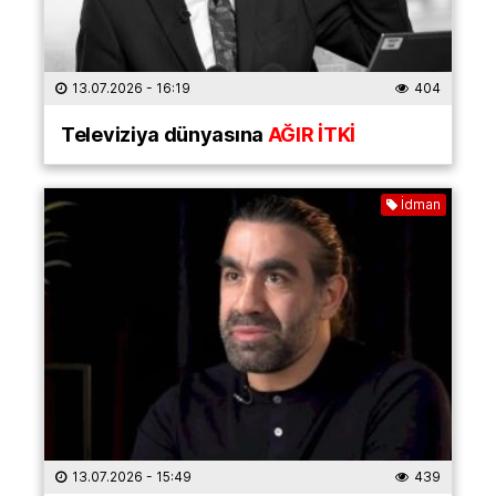
13.07.2026
- 16:19
404
Televiziya dünyasına
AĞIR İTKİ
İdman
13.07.2026
- 15:49
439