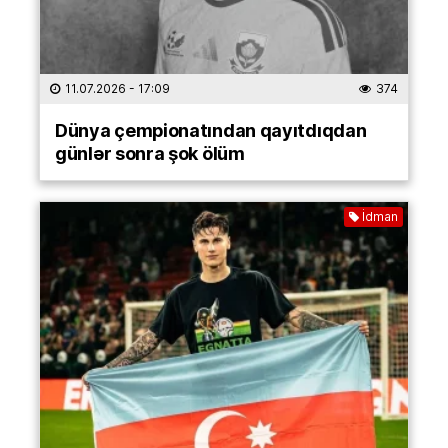
11.07.2026
- 17:09
374
Dünya çempionatından qayıtdıqdan
günlər sonra şok ölüm
İdman