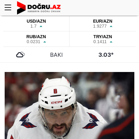
USD/AZN
EUR/AZN
1.7
1.9277
RUB/AZN
TRY/AZN
0.0231
0.1411
BAKI
3.03°