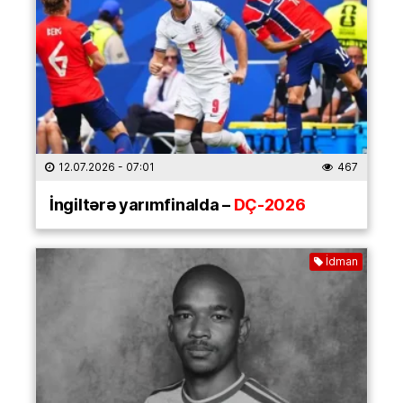
12.07.2026
- 07:01
467
İngiltərə yarımfinalda –
DÇ-2026
İdman