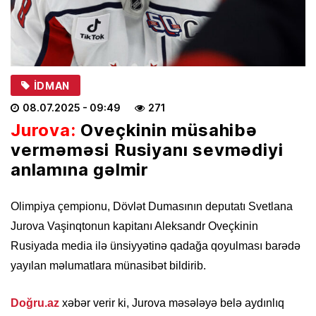
İDMAN
08.07.2025
- 09:49
271
Jurova:
Oveçkinin müsahibə
verməməsi Rusiyanı sevmədiyi
anlamına gəlmir
Olimpiya çempionu, Dövlət Dumasının deputatı Svetlana
Jurova Vaşinqtonun kapitanı Aleksandr Oveçkinin
Rusiyada media ilə ünsiyyətinə qadağa qoyulması barədə
yayılan məlumatlara münasibət bildirib.
Doğru.az
xəbər verir ki, Jurova məsələyə belə aydınlıq