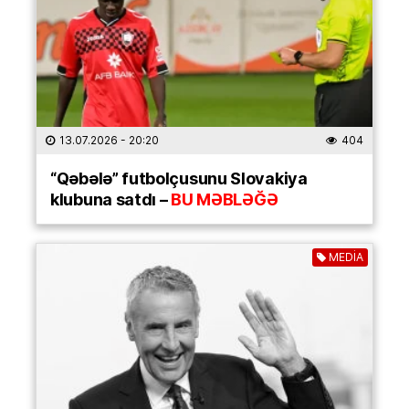
13.07.2026
- 20:20
404
“Qəbələ” futbolçusunu Slovakiya
klubuna satdı –
BU MƏBLƏĞƏ
MEDİA