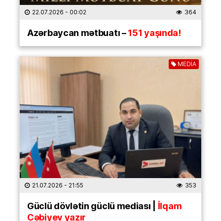
22.07.2026
- 00:02
364
Azərbaycan mətbuatı –
151 yaşında!
MEDİA
21.07.2026
- 21:55
353
Güclü dövlətin güclü mediası |
İlqam
Cəbiyev yazır