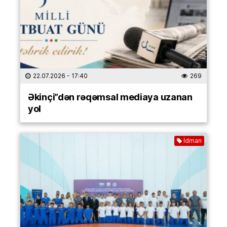
22.07.2026
- 17:40
269
Əkinçi”dən rəqəmsal mediaya uzanan
yol
İdman