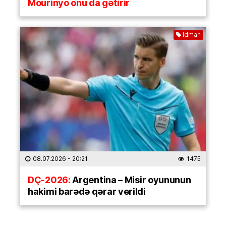
Mourinyo onu da gətirir
İdman
08.07.2026
- 20:21
1475
DÇ-2026:
Argentina – Misir oyununun
hakimi barədə qərar verildi