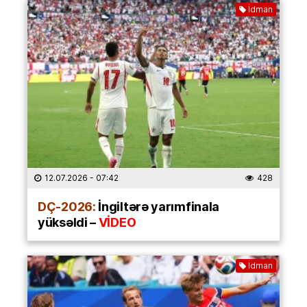
İdman
12.07.2026
- 07:42
428
DÇ-2026:
İngiltərə yarımfinala
yüksəldi –
VİDEO
İdman