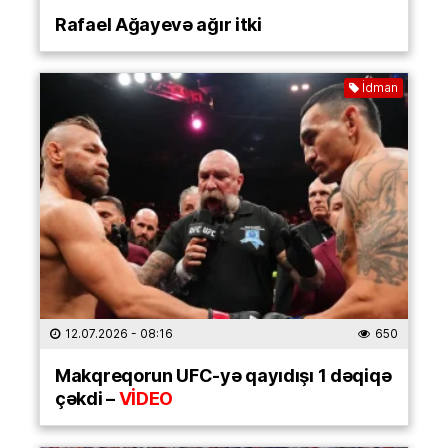
Rafael Ağayevə ağır itki
İdman
12.07.2026
- 08:16
650
Makqreqorun UFC-yə qayıdışı 1 dəqiqə
çəkdi –
VİDEO