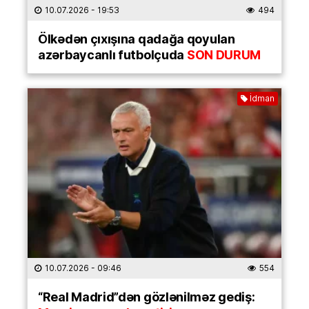
10.07.2026
- 19:53
494
Ölkədən çıxışına qadağa qoyulan
azərbaycanlı futbolçuda
SON DURUM
İdman
10.07.2026
- 09:46
554
“Real Madrid”dən gözlənilməz gediş: