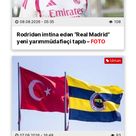
08.08.2026
- 05:35
108
Rodridən imtina edən “Real Madrid”
yeni yarımmüdafiəçi tapıb –
FOTO
İdman
07.08.2026
- 16:48
93