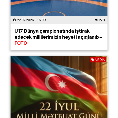
22.07.2026
- 16:09
278
U17 Dünya çempionatında iştirak
edəcək millilərimizin heyəti açıqlanıb –
FOTO
MEDİA