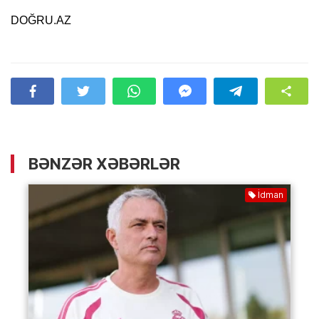
DOĞRU.AZ
BƏNZƏR XƏBƏRLƏR
İdman