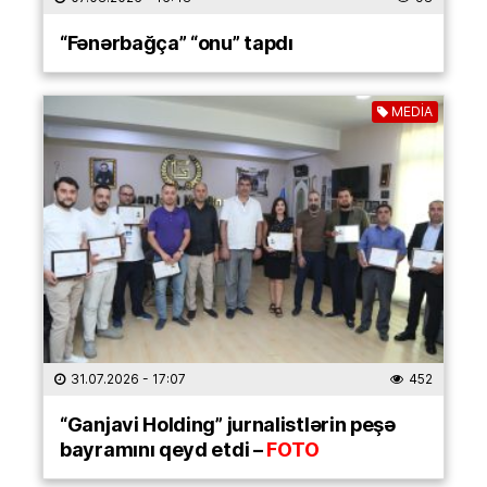
“Fənərbağça” “onu” tapdı
MEDİA
31.07.2026
- 17:07
452
“Ganjavi Holding” jurnalistlərin peşə
bayramını qeyd etdi –
FOTO