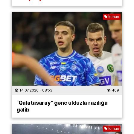
İdman
14.07.2026
- 08:53
469
“Qalatasaray” gənc ulduzla razılığa
gəlib
İdman