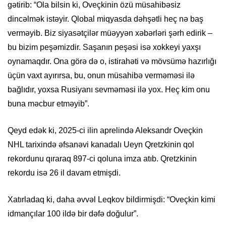
gətirib: “Ola bilsin ki, Oveçkinin özü müsahibəsiz
dincəlmək istəyir. Qlobal miqyasda dəhşətli heç nə baş
verməyib. Biz siyasətçilər müəyyən xəbərləri şərh edirik –
bu bizim peşəmizdir. Saşanın peşəsi isə xokkeyi yaxşı
oynamaqdır. Ona görə də o, istirahəti və mövsümə hazırlığı
üçün vaxt ayırırsa, bu, onun müsahibə verməməsi ilə
bağlıdır, yoxsa Rusiyanı sevməməsi ilə yox. Heç kim onu
buna məcbur etməyib”.
Qeyd edək ki, 2025-ci ilin aprelində Aleksandr Oveçkin
NHL tarixində əfsanəvi kanadalı Ueyn Qretzkinin qol
rekordunu qıraraq 897-ci qoluna imza atıb. Qretzkinin
rekordu isə 26 il davam etmişdi.
Xatırladaq ki, daha əvvəl Leqkov bildirmişdi: “Oveçkin kimi
idmançılar 100 ildə bir dəfə doğulur”.