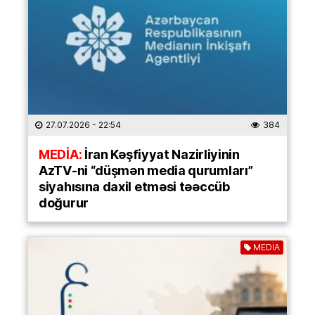
27.07.2026
- 22:54
384
MEDİA:
İran Kəşfiyyat Nazirliyinin
AzTV-ni “düşmən media qurumları”
siyahısına daxil etməsi təəccüb
doğurur
MEDİA