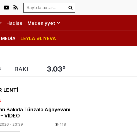
Search…
Hadisə
Mədəniyyət
MEDİA
LEYLA ƏLİYEVA
3.03°
BAKI
 LENTİ
N
an Bakıda Tünzalə Ağayevanı
i – VİDEO
.2026
- 23:39
118