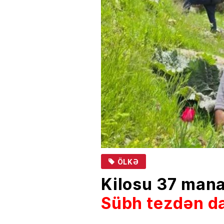
ÖLKƏ
Kilosu 37 man
Sübh tezdən da