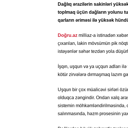
Dağlıq ərazilərin sakinləri yüksə
toplmaq üçün dağların yolunu tu
qarların əriməsi ilə yüksək hünd
Doğru.az
milliaz-a istinadən xəbər 
çıxarılan, lakin mövsümün pik nöq
istəyənlər səhər tezdən yola düşürl
İşqın, uşqun və ya uçqun adları ilə
kötür zirvələrə dırmaşmaq lazım gəl
Uşqun bir çox müalicəvi sirləri özünd
olduqca zəngindir. Ondan xalq aras
sistemin möhkəmləndirilməsində, o
salınmasında, həzm prosesinin yaxş