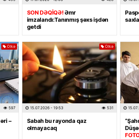
“Ganjav
bayram
SON DƏQİQƏ!
Əmr
Paspo
imzalandı:Tanınmış şəxs işdən
saxl
31.07.
getdi
İDMAN
Salah 
Ölkə
Ölkə
31.07.
EKOLOG
Yağış 
31.07.
DÜNYA
İki ölkə
597
15.07.2026
- 19:53
531
15.07
olundu
əri –
Sabah bu rayonda qaz
“Şah
31.07.
olmayacaq
Düşər
FOT
ELM VƏ 