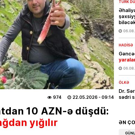
TÜRK DÜ
Əhaliy
şəxsiy
biləcə
06.08
HADISƏ
Gəncəd
yarala
06.08
ÖLKƏ
Dr. Sə
sədri s
974
22.05.2026
- 09:14
05.08
atdan 10 AZN-ə düşdü:
ğdan yığılır
CƏMIYY
ƏN Ç
Günün
GÜN
bir kə