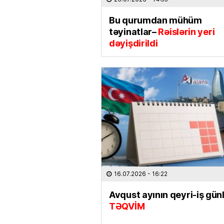
Bu qurumdan mühüm
təyinatlar–
Rəislərin yeri
dəyişdirildi
16.07.2026
- 16:22
Avqust ayının qeyri-iş günl
TƏQVİM