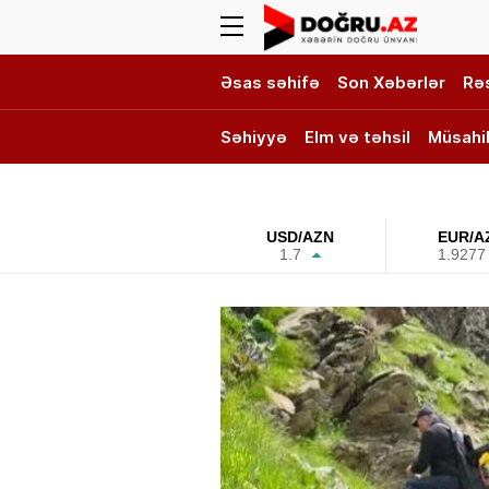
Əsas səhifə
Son Xəbərlər
Rə
Səhiyyə
Elm və təhsil
Müsahi
DOĞRU TV
USD/AZN
EUR/A
1.7
1.9277