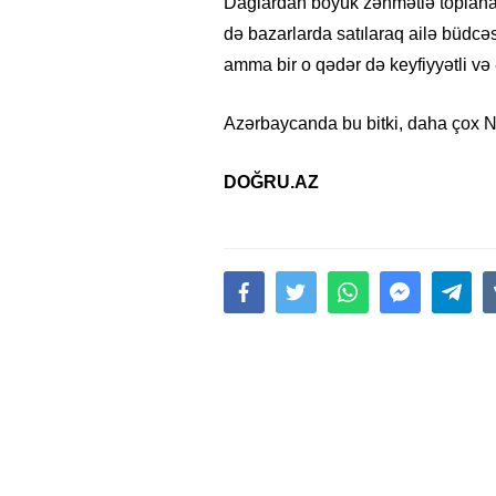
Dağlardan böyük zəhmətlə toplanan 
də bazarlarda satılaraq ailə büdcəsi
amma bir o qədər də keyfiyyətli və ə
Azərbaycanda bu bitki, daha çox N
DOĞRU.AZ
15.02.2026
- 18:49
1019
Leyla Əliyeva babasının 
gününü belə qeyd etdi –
F