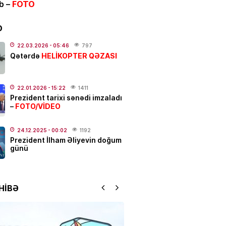
ib –
FOTO
IYYAT
n-karta köçürmələrə
LİMİT
D
LDU
22.03.2026
- 05:46
797
.2026
- 12:04
817
HELİKOPTER QƏZASI
Qətərdə
ƏT
alı:
2 avqust, 2026-cı il
22.01.2026
- 15:22
1411
Prezident tarixi sənədi imzaladı
.2026
- 00:12
1066
FOTO/VİDEO
–
24.12.2025
- 00:02
1192
Prezident İlham Əliyevin doğum
dakı qanlı partlayışda yeni
günü
–
Ad günü keçirilən generalın
 bəlli oldu
.2026
- 23:48
2434
HİBƏ
ƏT
ycanda sabiq nazir vəfat
FOTO