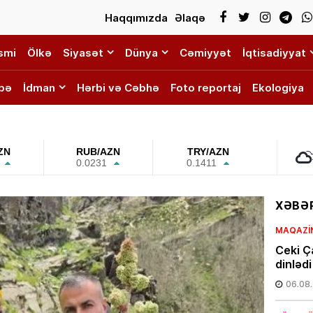
Haqqımızda
Əlaqə
smi
Ölkə
Siyasət
Dünya
Cəmiyyət
İqtisadiyyat
bə
İdman
Hərbi və Cəbhə
Foto reportaj
Ekologiya
ZN
RUB/AZN
TRY/AZN
0.0231
0.1411
XƏBƏR
MAQAZI
Ceki Ç
dinləd
06.08