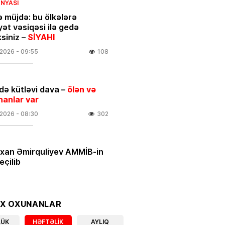
NYASI
ə müjdə: bu ölkələrə
yət vəsiqəsi ilə gedə
ksiniz –
SİYAHI
.2026
- 09:55
108
ə kütləvi dava –
ölən və
nanlar var
.2026
- 08:30
302
rxan Əmirquliyev AMMİB-in
eçilib
.2026
- 16:52
338
ƏT
OX OXUNANLAR
 ULDUZ FALI
– Ciddi maskanı
LÜK
HƏFTƏLIK
AYLIQ
nara qoyun və…