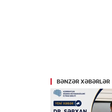
05.05.2026
- 12:14
727
Üz dərisinə necə qulluq e
lazımdır? –
Kosmetoloq S
Məmmədli ilə MÜSAHİBƏ
BƏNZƏR XƏBƏRLƏR