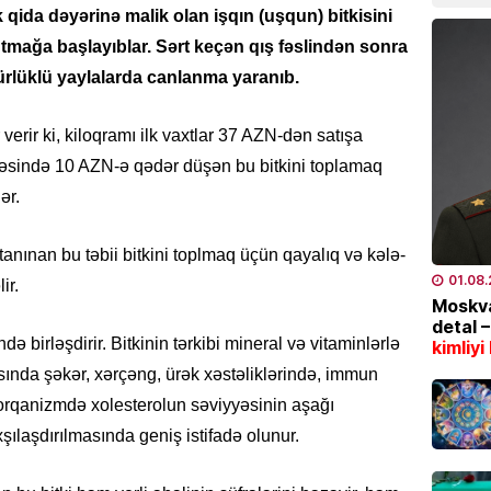
k qida dəyərinə malik olan işqın (uşqun) bitkisini
05.08
tmağa başlayıblar. Sərt keçən qış fəslindən sonra
ürlüklü yaylalarda canlanma yaranıb.
İQTISAD
Azərba
məhsul
verir ki, kiloqramı ilk vaxtlar 37 AZN-dən satışa
bazarl
təsində 10 AZN-ə qədər düşən bu bitkini toplamaq
yüksəl
ər.
04.08
 tanınan bu təbii bitkini toplmaq üçün qayalıq və kələ-
EKOLOG
01.08
ir.
Bu tar
Moskva
İstilər 
detal 
ə birləşdirir. Bitkinin tərkibi mineral və vitaminlərlə
kimliyi
04.08
ında şəkər, xərçəng, ürək xəstəliklərində, immun
İQTISAD
rqanizmdə xolesterolun səviyyəsinin aşağı
Pensiy
ılaşdırılmasında geniş istifadə olunur.
04.08