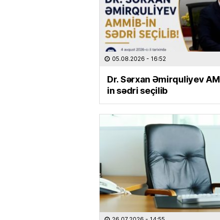
05.08.2026
- 16:52
Dr. Sərxan Əmirquliyev A
in sədri seçilib
26.07.2026
- 14:55