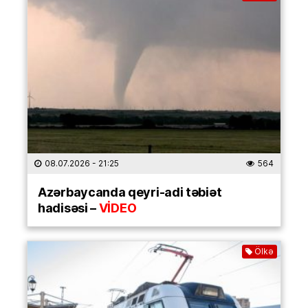
08.07.2026
- 21:25
564
Azərbaycanda qeyri-adi təbiət
hadisəsi –
VİDEO
Ölkə