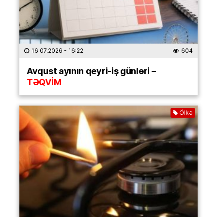
16.07.2026
- 16:22
604
Avqust ayının qeyri-iş günləri –
TƏQVİM
Ölkə