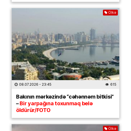
Ölkə
08.07.2026
- 23:45
615
Bakının mərkəzində “cəhənnəm bitkisi”
–
Bir yarpağına toxunmaq belə
öldürür/FOTO
Ölkə