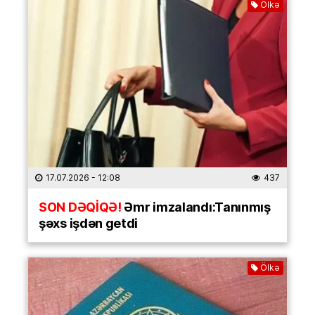
Ölkə
17.07.2026
- 12:08
437
SON DƏQİQƏ!
Əmr imzalandı:Tanınmış
şəxs işdən getdi
Ölkə