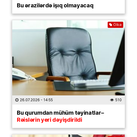
Bu ərazilərdə işıq olmayacaq
Ölkə
26.07.2026
- 14:55
510
Bu qurumdan mühüm təyinatlar–
Rəislərin yeri dəyişdirildi