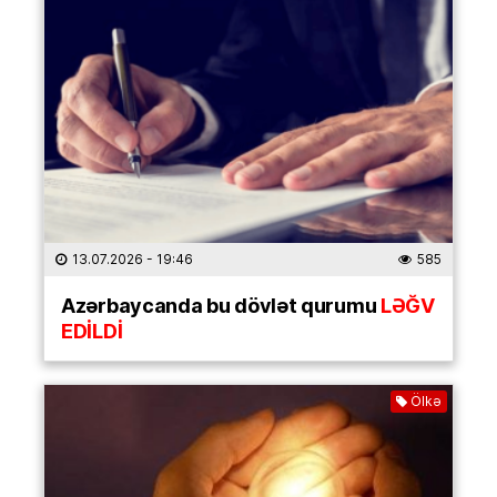
13.07.2026
- 19:46
585
Azərbaycanda bu dövlət qurumu
LƏĞV
EDİLDİ
Ölkə