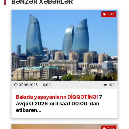
BƏNZƏR XƏBƏRLƏR
Ölkə
07.08.2026
- 10:00
193
Bakıda yaşayanların DİQQƏTİNƏ!
7
avqust 2026-cı il saat 00:00-dan
etibarən…
Ölkə