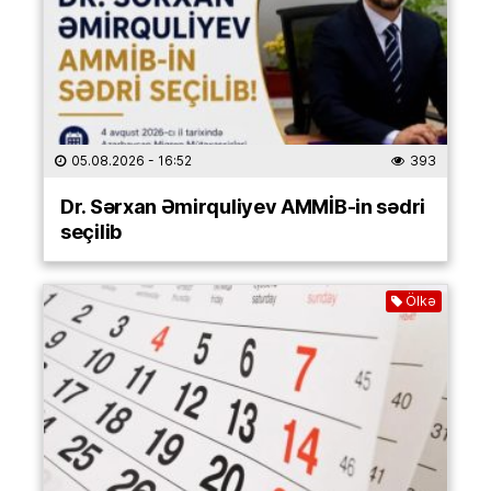
05.08.2026
- 16:52
393
Dr. Sərxan Əmirquliyev AMMİB-in sədri
seçilib
Ölkə