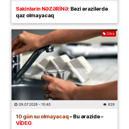
Sakinlərin NƏZƏRİNƏ:
Bəzi ərazilərdə
qaz olmayacaq
Ölkə
09.07.2026
- 10:40
629
10 gün su olmayacaq
– Bu ərazidə –
VİDEO