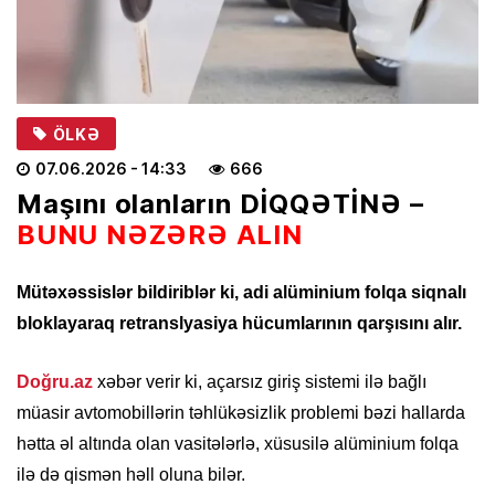
ÖLKƏ
07.06.2026
- 14:33
666
Maşını olanların DİQQƏTİNƏ –
BUNU NƏZƏRƏ ALIN
Mütəxəssislər bildiriblər ki, adi alüminium folqa siqnalı
bloklayaraq retranslyasiya hücumlarının qarşısını alır.
Doğru.az
xəbər verir ki, açarsız giriş sistemi ilə bağlı
müasir avtomobillərin təhlükəsizlik problemi bəzi hallarda
hətta əl altında olan vasitələrlə, xüsusilə alüminium folqa
ilə də qismən həll oluna bilər.