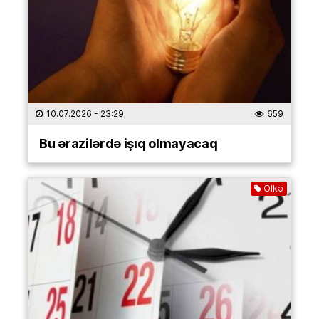
10.07.2026
- 23:29
659
Bu ərazilərdə işıq olmayacaq
Ölkə