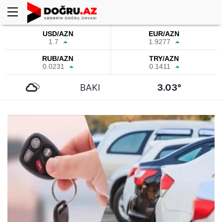
USD/AZN
EUR/AZN
1.7
1.9277
RUB/AZN
TRY/AZN
0.0231
0.1411
BAKI
3.03°