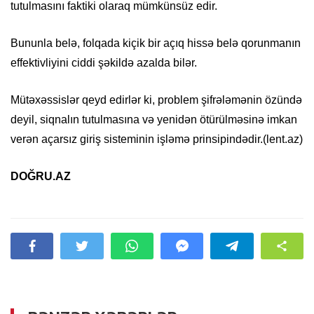
tutulmasını faktiki olaraq mümkünsüz edir.
Bununla belə, folqada kiçik bir açıq hissə belə qorunmanın
effektivliyini ciddi şəkildə azalda bilər.
Mütəxəssislər qeyd edirlər ki, problem şifrələmənin özündə
deyil, siqnalın tutulmasına və yenidən ötürülməsinə imkan
verən açarsız giriş sisteminin işləmə prinsipindədir.(lent.az)
DOĞRU.AZ