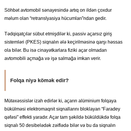
Söhbət avtomobil sənayesində artıq on ildən çoxdur
məlum olan “retranslyasiya hücumları”ndan gedir.
Tədqiqatçılar sübut etmişdilər ki, passiv açarsız giriş
sistemləri (PKES) siqnalın ələ keçirilməsinə qarşı həssas
ola bilər. Bu isə cinayətkarlara fiziki açar olmadan
avtomobili açmağa və işə salmağa imkan verir.
Folqa niyə kömək edir?
Mütəxəssislər izah edirlər ki, açarın alüminium folqaya
bükülməsi elektromaqnit siqnallarını bloklayan “Faradey
qəfəsi” effekti yaradır. Açar tam şəkildə büküldükdə folqa
siqnalı 50 desibelədək zəiflədə bilər və bu da siqnalın