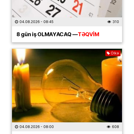
04.08.2026
- 08:45
310
8 gün iş OLMAYACAQ —
TƏQVİM
Ölkə
04.08.2026
- 08:00
608