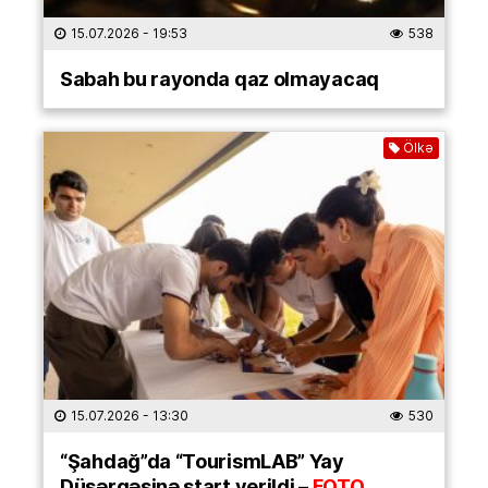
15.07.2026
- 19:53
538
Sabah bu rayonda qaz olmayacaq
Ölkə
15.07.2026
- 13:30
530
“Şahdağ”da “TourismLAB” Yay
Düşərgəsinə start verildi –
FOTO