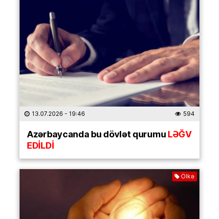
13.07.2026
- 19:46
594
Azərbaycanda bu dövlət qurumu
LƏĞV
EDİLDİ
Ölkə