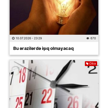
10.07.2026
- 23:29
670
Bu ərazilərdə işıq olmayacaq
Ölkə