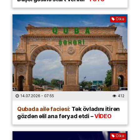
Ölkə
14.07.2026
- 07:55
412
Qubada ailə faciəsi:
Tək övladını itirən
gözdən əlil ana fəryad etdi –
VİDEO
Ölkə