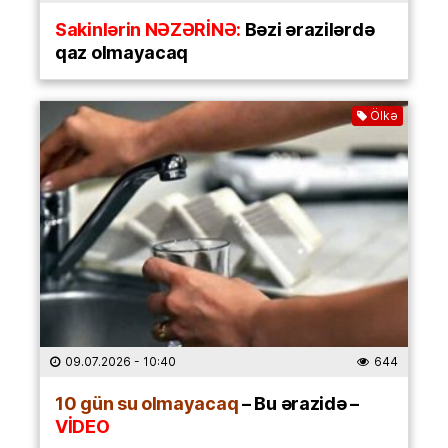
Sakinlərin NƏZƏRİNƏ:
Bəzi ərazilərdə
qaz olmayacaq
Ölkə
09.07.2026
- 10:40
644
10 gün su olmayacaq
– Bu ərazidə –
VİDEO