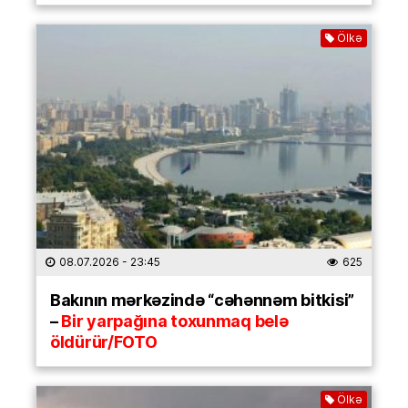
Ölkə
08.07.2026
- 23:45
625
Bakının mərkəzində “cəhənnəm bitkisi”
–
Bir yarpağına toxunmaq belə
öldürür/FOTO
Ölkə