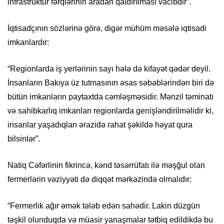
infrastruktur fərqlərinin aradan qaldırılması vacibdir”.
İqtisadçının sözlərinə görə, digər mühüm məsələ iqtisadi
imkanlardır:
“Regionlarda iş yerlərinin sayı hələ də kifayət qədər deyil.
İnsanların Bakıya üz tutmasının əsas səbəblərindən biri də
bütün imkanların paytaxtda cəmləşməsidir. Mənzil təminatı
və sahibkarlıq imkanları regionlarda genişləndirilməlidir ki,
insanlar yaşadıqları ərazidə rahat şəkildə həyat qura
bilsinlər”.
Natiq Cəfərlinin fikrincə, kənd təsərrüfatı ilə məşğul olan
fermerlərin vəziyyəti də diqqət mərkəzində olmalıdır:
“Fermerlik ağır əmək tələb edən sahədir. Lakin düzgün
təşkil olunduqda və müasir yanaşmalar tətbiq edildikdə bu