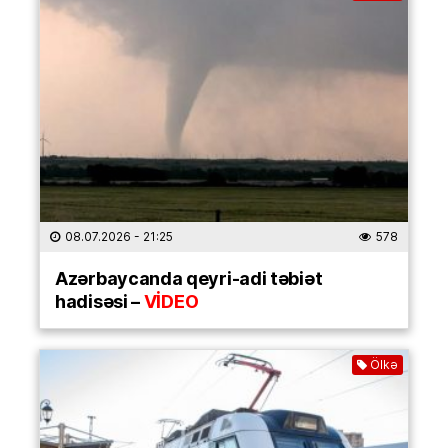
08.07.2026
- 21:25
578
Azərbaycanda qeyri-adi təbiət
hadisəsi –
VİDEO
Ölkə