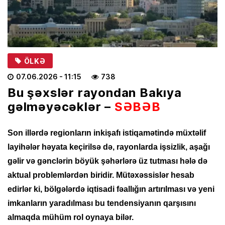
ÖLKƏ
07.06.2026
- 11:15
738
Bu şəxslər rayondan Bakıya
gəlməyəcəklər –
SƏBƏB
Son illərdə regionların inkişafı istiqamətində müxtəlif
layihələr həyata keçirilsə də, rayonlarda işsizlik, aşağı
gəlir və gənclərin böyük şəhərlərə üz tutması hələ də
aktual problemlərdən biridir. Mütəxəssislər hesab
edirlər ki, bölgələrdə iqtisadi fəallığın artırılması və yeni
imkanların yaradılması bu tendensiyanın qarşısını
almaqda mühüm rol oynaya bilər.