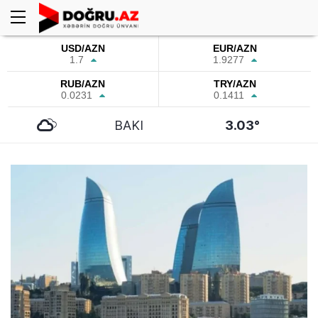
USD/AZN
EUR/AZN
1.7
1.9277
RUB/AZN
TRY/AZN
0.0231
0.1411
BAKI
3.03°