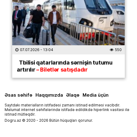
07.07.2026
- 13:04
550
Tbilisi qatarlarında sərnişin tutumu
artırılır
– Biletlər satışdadır
Əsas səhifə
Haqqımızda
Əlaqə
Media üçün
Saytdakı materialların istifadəsi zamanı istinad edilməsi vacibdir.
Məlumat internet səhifələrində istifadə edildikdə hiperlink vasitəsi ilə
istinad mütləqdir.
Dogru.az © 2020 - 2026 Bütün hüquqları qorunur.