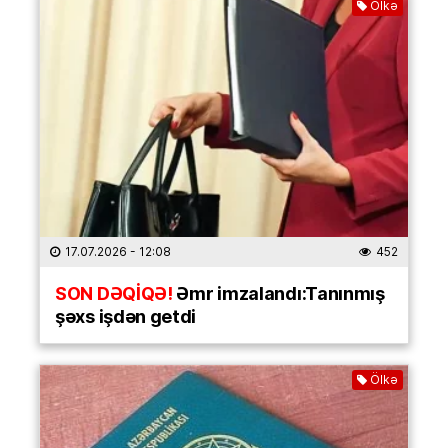
Ölkə
17.07.2026
- 12:08
452
SON DƏQİQƏ!
Əmr imzalandı:Tanınmış
şəxs işdən getdi
Ölkə