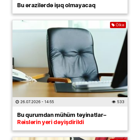
Bu ərazilərdə işıq olmayacaq
Ölkə
26.07.2026
- 14:55
533
Bu qurumdan mühüm təyinatlar–
Rəislərin yeri dəyişdirildi