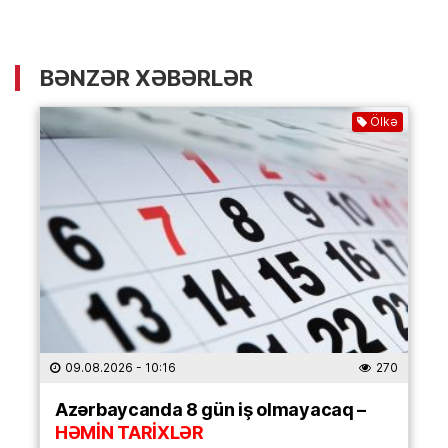
BƏNZƏR XƏBƏRLƏR
Ölkə
09.08.2026
- 10:16
270
Azərbaycanda 8 gün iş olmayacaq –
HƏMİN TARİXLƏR