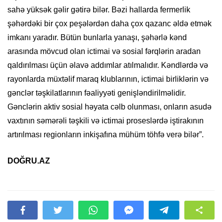
sahə yüksək gəlir gətirə bilər. Bəzi hallarda fermerlik
şəhərdəki bir çox peşələrdən daha çox qazanc əldə etmək
imkanı yaradır. Bütün bunlarla yanaşı, şəhərlə kənd
arasında mövcud olan ictimai və sosial fərqlərin aradan
qaldırılması üçün əlavə addımlar atılmalıdır. Kəndlərdə və
rayonlarda müxtəlif maraq klublarının, ictimai birliklərin və
gənclər təşkilatlarının fəaliyyəti genişləndirilməlidir.
Gənclərin aktiv sosial həyata cəlb olunması, onların asudə
vaxtının səmərəli təşkili və ictimai proseslərdə iştirakının
artırılması regionların inkişafına mühüm töhfə verə bilər”.
DOĞRU.AZ