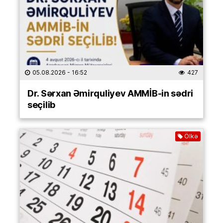
05.08.2026
- 16:52
427
Dr. Sərxan Əmirquliyev AMMİB-in sədri
seçilib
Ölkə