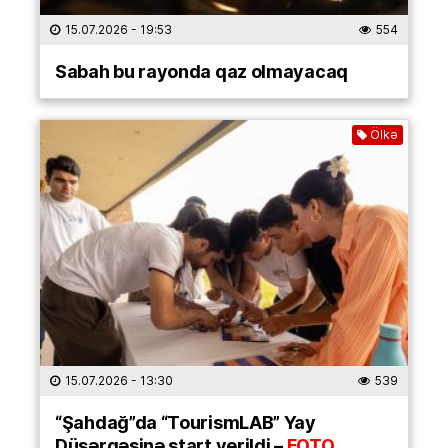
15.07.2026
- 19:53
554
Sabah bu rayonda qaz olmayacaq
Ölkə
15.07.2026
- 13:30
539
“Şahdağ”da “TourismLAB” Yay
Düşərgəsinə start verildi –
FOTO