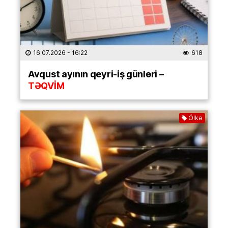
16.07.2026
- 16:22
618
Avqust ayının qeyri-iş günləri –
TƏQVİM
Ölkə