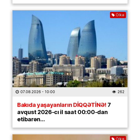
Ölkə
07.08.2026
- 10:00
262
Bakıda yaşayanların DİQQƏTİNƏ!
7
avqust 2026-cı il saat 00:00-dan
etibarən…
Ölkə