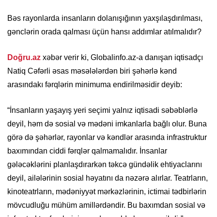
Bəs rayonlarda insanların dolanışığının yaxşılaşdırılması,
gənclərin orada qalması üçün hansı addımlar atılmalıdır?
Doğru.az
xəbər verir ki, Globalinfo.az-a danışan iqtisadçı
Natiq Cəfərli əsas məsələlərdən biri şəhərlə kənd
arasındakı fərqlərin minimuma endirilməsidir deyib:
“İnsanların yaşayış yeri seçimi yalnız iqtisadi səbəblərlə
deyil, həm də sosial və mədəni imkanlarla bağlı olur. Buna
görə də şəhərlər, rayonlar və kəndlər arasında infrastruktur
baxımından ciddi fərqlər qalmamalıdır. İnsanlar
gələcəklərini planlaşdırarkən təkcə gündəlik ehtiyaclarını
deyil, ailələrinin sosial həyatını da nəzərə alırlar. Teatrların,
kinoteatrların, mədəniyyət mərkəzlərinin, ictimai tədbirlərin
mövcudluğu mühüm amillərdəndir. Bu baxımdan sosial və