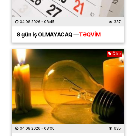
04.08.2026
- 08:45
337
8 gün iş OLMAYACAQ —
TƏQVİM
Ölkə
04.08.2026
- 08:00
635