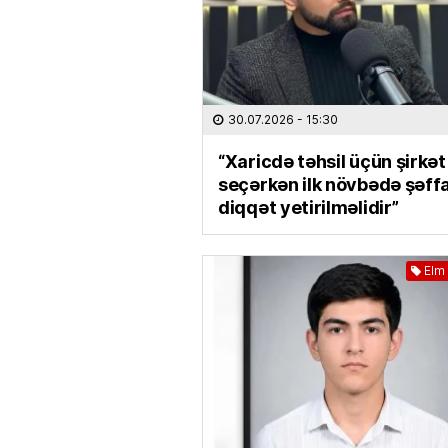
30.07.2026
- 15:30
“Xaricdə təhsil üçün şirkət
seçərkən ilk növbədə şəffa
diqqət yetirilməlidir”
Elm 