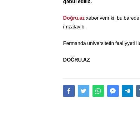
qəbul edilib.
Doğru.az
xəbər verir ki, bu barəd
imzalayıb.
Fərmanda universitetin fəaliyyəti ilə 
DOĞRU.AZ