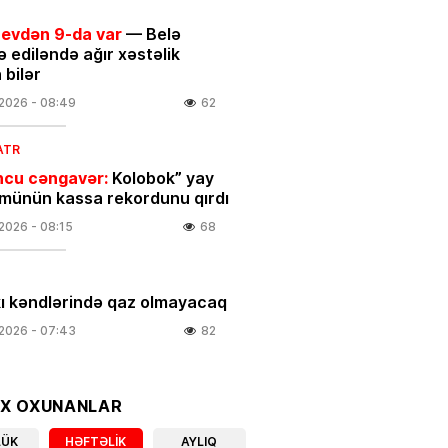
 evdən 9-da var
— Belə
ə ediləndə ağır xəstəlik
 bilər
.2026
- 08:49
62
ATR
cu cəngavər:
Kolobok” yay
ünün kassa rekordunu qırdı
.2026
- 08:15
68
ı kəndlərində qaz olmayacaq
.2026
- 07:43
82
IYA
un 7-si üçün xəbərdarlıq:
OX OXUNANLAR
Bu
r ehtiyatlı olsun
LÜK
HƏFTƏLIK
AYLIQ