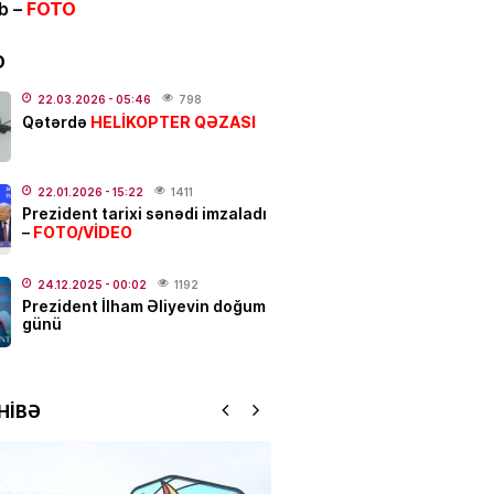
ib –
FOTO
bitir
.2026
- 18:00
555
D
IYYAT
22.03.2026
- 05:46
798
HELİKOPTER QƏZASI
Qətərdə
açılar üçün vacib xəbər
.2026
- 11:00
290
22.01.2026
- 15:22
1411
NYASI
Prezident tarixi sənədi imzaladı
FOTO/VİDEO
–
N Türk dünyası ilə bağlı
r layihənin icrasına başlayır
24.12.2025
- 00:02
1192
.2026
- 10:29
473
Prezident İlham Əliyevin doğum
günü
IYYAT
ABŞ neft şirkətlərini çox pul
aqda günahlandırdı
HİBƏ
.2026
- 09:42
527