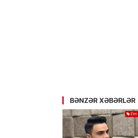
05.05.2026
- 12:14
727
Üz dərisinə necə qulluq e
lazımdır? –
Kosmetoloq S
Məmmədli ilə MÜSAHİBƏ
BƏNZƏR XƏBƏRLƏR
Elm 