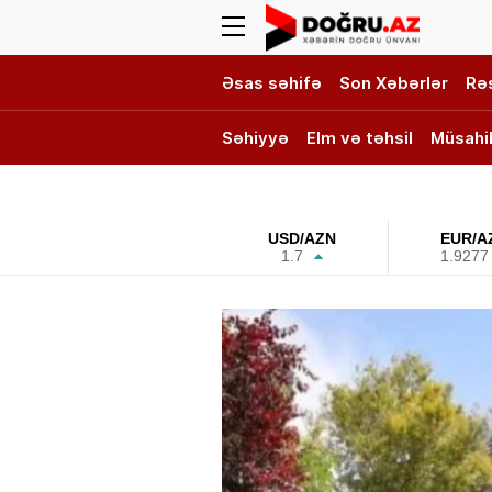
Əsas səhifə
Son Xəbərlər
Rə
Səhiyyə
Elm və təhsil
Müsahi
DOĞRU TV
USD/AZN
EUR/A
1.7
1.9277