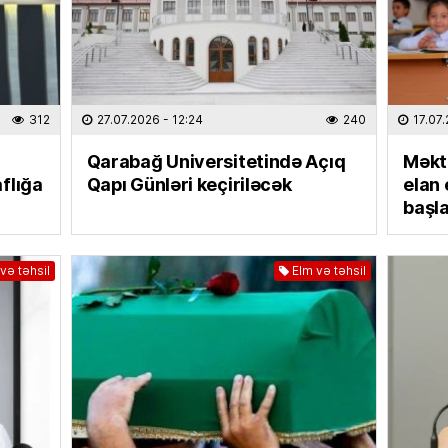
Moskva
detal 
kimliyi
01.08
312
27.07.2026
- 12:24
240
17.07
CƏMIYY
Azərba
Qarabağ Universitetində Açıq
Məkt
etdi –
flığa
Qapı Günləri keçiriləcək
elan 
01.08
başla
HADISƏ
Bakıda 
və təhsil
Elm və təhsil
01.08
MAQAZI
Repçi 
İDDİA
01.08