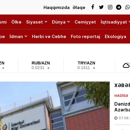
Haqqımızda
Əlaqə
smi
Ölkə
Siyasət
Dünya
Cəmiyyət
İqtisadiyyat
bə
İdman
Hərbi və Cəbhə
Foto reportaj
Ekologiya
ZN
RUB/AZN
TRY/AZN
0.0231
0.1411
XƏBƏR
HADISƏ
Dənizd
Azərba
07.08