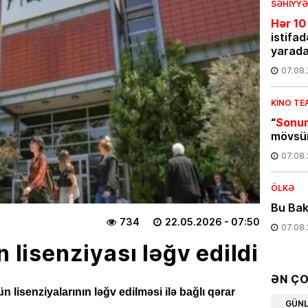
SƏHIYYƏ
Hər 10
istifad
yarada
07.08
KINO TE
“
Sonun
mövsüm
07.08
ÖLKƏ
Bu Bak
734
22.05.2026
- 07:50
07.08
n lisenziyası ləğv edildi
EKOLOG
Avqust
ƏN Ç
insanla
ün lisenziyalarının ləğv edilməsi ilə bağlı qərar
GÜN