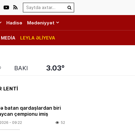
Search…
Hadisə
Mədəniyyət
MEDİA
LEYLA ƏLİYEVA
3.03°
BAKI
 LENTİ
ə batan qardaşlardan biri
ycan çempionu imiş
.2026
- 09:22
52