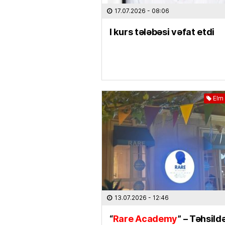
17.07.2026
- 08:06
I kurs tələbəsi vəfat etdi
Elm 
13.07.2026
- 12:46
“
Rare Academy
” – Təhsild