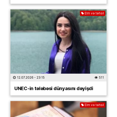
Elm və təhsil
12.07.2026
- 23:15
511
UNEC-in tələbəsi dünyasını dəyişdi
Elm və təhsil