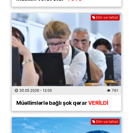
Elm və təhsil
30.05.2026
- 12:05
761
Müəllimlərlə bağlı şok qərar
VERİLDİ
Elm və təhsil