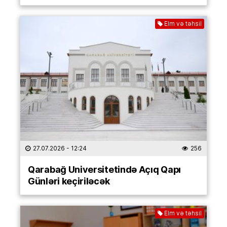
Elm və təhsil
27.07.2026
- 12:24
256
Qarabağ Universitetində Açıq Qapı
Günləri keçiriləcək
Elm və təhsil