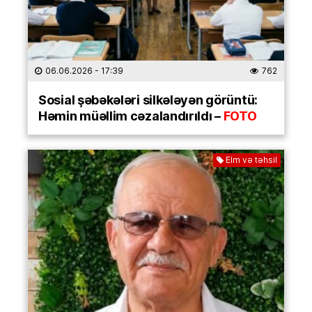
06.06.2026
- 17:39
762
Sosial şəbəkələri silkələyən görüntü:
Həmin müəllim cəzalandırıldı –
FOTO
Elm və təhsil