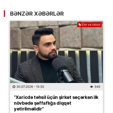
BƏNZƏR XƏBƏRLƏR
Elm və təhsil
30.07.2026
- 15:30
340
“Xaricdə təhsil üçün şirkət seçərkən ilk
növbədə şəffaflığa diqqət
yetirilməlidir”