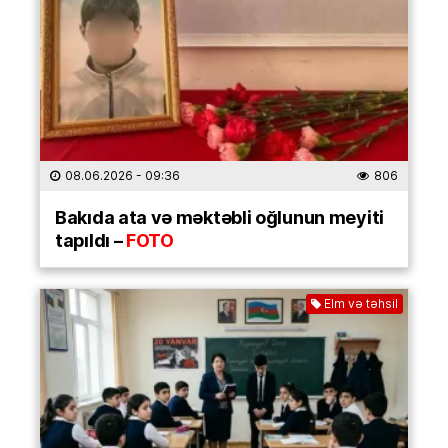
08.06.2026
- 09:36
806
Bakıda ata və məktəbli oğlunun meyiti
tapıldı –
FOTO
Elm və təhsil