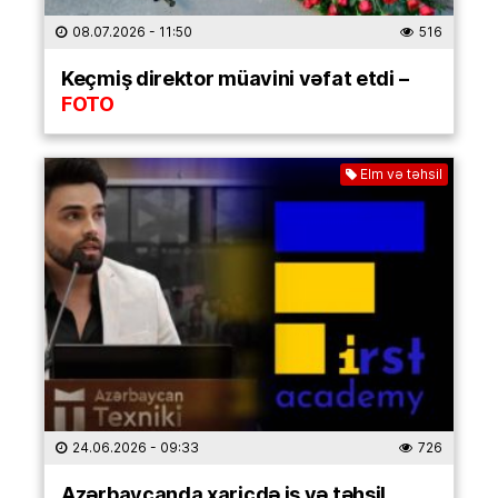
08.07.2026
- 11:50
516
Keçmiş direktor müavini vəfat etdi –
FOTO
Elm və təhsil
24.06.2026
- 09:33
726
Azərbaycanda xaricdə iş və təhsil