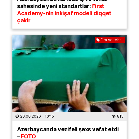
sahəsində yeni standartlar:
First
Academy-nin inkişaf modeli diqqət
çəkir
Elm və təhsil
20.06.2026
- 10:15
815
Azərbaycanda vəzifəli şəxs vəfat etdi
–
FOTO