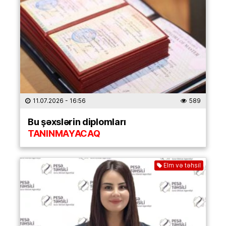
11.07.2026
- 16:56
589
Bu şəxslərin diplomları
TANINMAYACAQ
Elm və təhsil