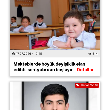
17.07.2026
- 10:45
514
Məktəblərdə böyük dəyişiklik elan
edildi: sentyabrdan başlayır –
Detallar
Elm və təhsil