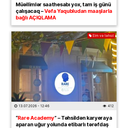
Müəllimlər saathesabı yox, tam iş günü
çalışacaq –
Vəfa Yaqubludan maaşlarla
bağlı AÇIQLAMA
Elm və təhsil
13.07.2026
- 12:46
412
“
Rare Academy
” – Təhsildən karyeraya
aparan uğur yolunda etibarlı tərəfdaş