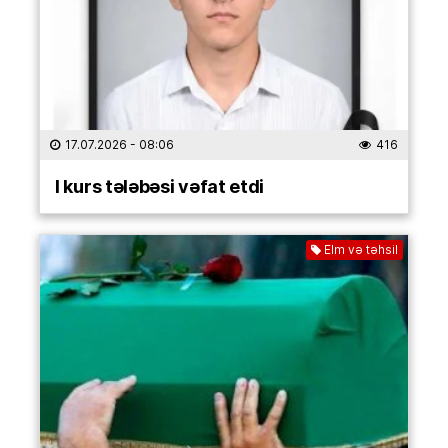
17.07.2026
- 08:06
416
I kurs tələbəsi vəfat etdi
Elm və təhsil