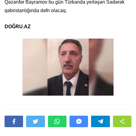
Qəzənfər Bayramov bu gün Türkanda yerləşən Sədərək
qəbristanlığında dəfn olacaq.
DOĞRU.AZ