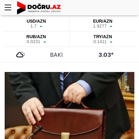
USD/AZN
EUR/AZN
1.7
1.9277
RUB/AZN
TRY/AZN
0.0231
0.1411
BAKI
3.03°