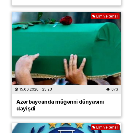
Elm və təhsil
15.06.2026
- 23:23
673
Azərbaycanda müğənni dünyasını
dəyişdi
Elm və təhsil