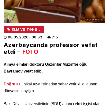
ELM VƏ TƏHSIL
08.05.2026
- 08:33
715
Azərbaycanda professor vəfat
etdi –
FOTO
Kimya elmləri doktoru Qəzənfər Müzəffər oğlu
Bayramov vəfat edib.
Doğru.az
unikal.az-a istinadən xəbər verir ki, o, dünən
dünyasını dəyişib.
Bakı Dövlət Universitetinin (BDU) aparıcı elmi işçisi olan