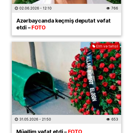
02.06.2026
- 12:10
766
Azərbaycanda keçmiş deputat vəfat
etdi –
FOTO
Elm və təhsil
31.05.2026
- 21:50
653
Müəllim vəfat etdi –
FOTO