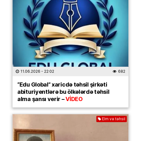
11.06.2026
- 22:02
682
“Edu Global” xaricdə təhsil şirkəti
abituriyentlərə bu ölkələrdə təhsil
alma şansı verir –
VİDEO
Elm və təhsil