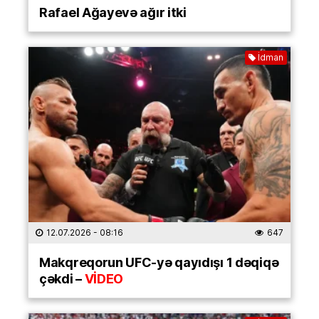
Rafael Ağayevə ağır itki
İdman
12.07.2026
- 08:16
647
Makqreqorun UFC-yə qayıdışı 1 dəqiqə
çəkdi –
VİDEO