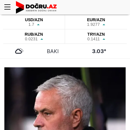
USD/AZN
EUR/AZN
1.7
1.9277
RUB/AZN
TRY/AZN
0.0231
0.1411
BAKI
3.03°