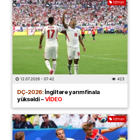
İdman
12.07.2026
- 07:42
423
DÇ-2026:
İngiltərə yarımfinala
yüksəldi –
VİDEO
İdman