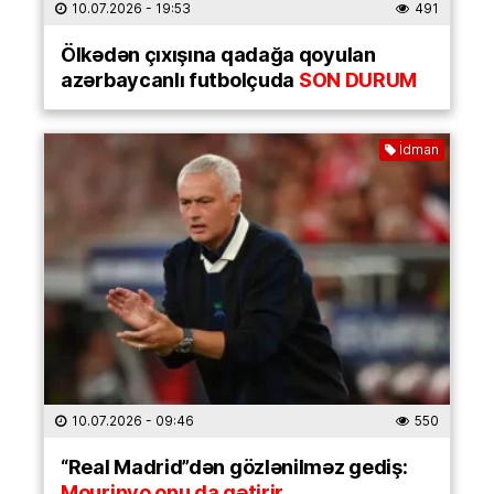
10.07.2026
- 19:53
491
Ölkədən çıxışına qadağa qoyulan
azərbaycanlı futbolçuda
SON DURUM
İdman
10.07.2026
- 09:46
550
“Real Madrid”dən gözlənilməz gediş:
Mourinyo onu da gətirir