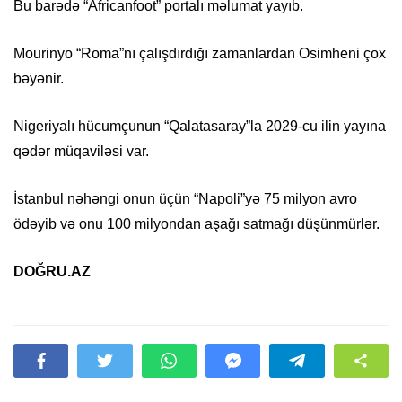
Bu barədə “Africanfoot” portalı məlumat yayıb.
Mourinyo “Roma”nı çalışdırdığı zamanlardan Osimheni çox
bəyənir.
Nigeriyalı hücumçunun “Qalatasaray”la 2029-cu ilin yayına
qədər müqaviləsi var.
İstanbul nəhəngi onun üçün “Napoli”yə 75 milyon avro
ödəyib və onu 100 milyondan aşağı satmağı düşünmürlər.
DOĞRU.AZ