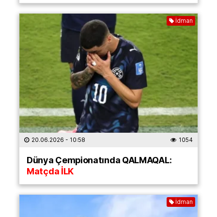
İdman
20.06.2026
- 10:58
1054
Dünya Çempionatında QALMAQAL:
Matçda İLK
İdman