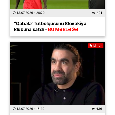
13.07.2026
- 20:20
401
“Qəbələ” futbolçusunu Slovakiya
klubuna satdı –
BU MƏBLƏĞƏ
İdman
13.07.2026
- 15:49
436