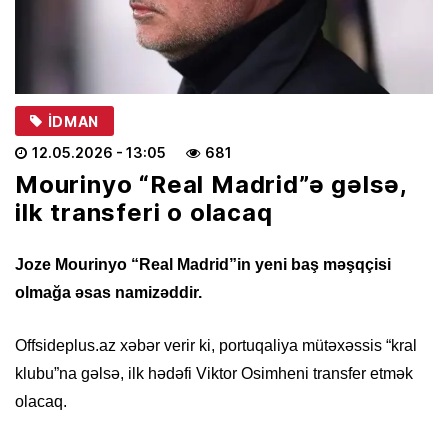
İDMAN
12.05.2026
- 13:05
681
Mourinyo “Real Madrid”ə gəlsə,
ilk transferi o olacaq
Joze Mourinyo “Real Madrid”in yeni baş məşqçisi
olmağa əsas namizəddir.
Offsideplus.az xəbər verir ki, portuqaliya mütəxəssis “kral
klubu”na gəlsə, ilk hədəfi Viktor Osimheni transfer etmək
olacaq.