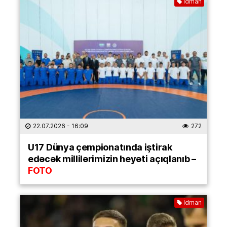
İdman
22.07.2026
- 16:09
272
U17 Dünya çempionatında iştirak
edəcək millilərimizin heyəti açıqlanıb –
FOTO
İdman