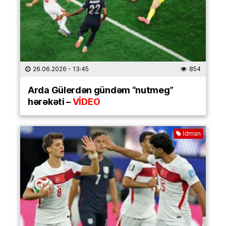
26.06.2026
- 13:45
854
Arda Gülerdən gündəm “nutmeg”
hərəkəti –
VİDEO
İdman