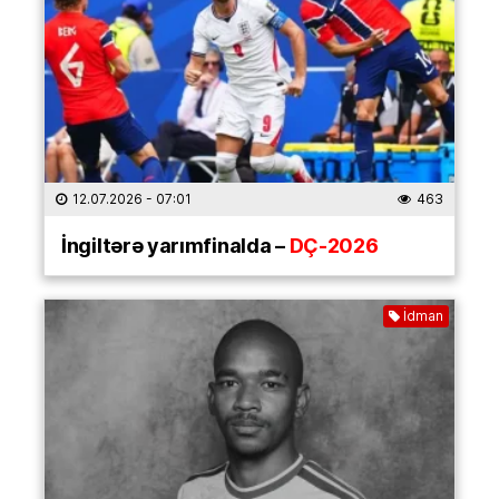
12.07.2026
- 07:01
463
İngiltərə yarımfinalda –
DÇ-2026
İdman