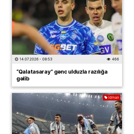
14.07.2026
- 08:53
466
“Qalatasaray” gənc ulduzla razılığa
gəlib
İdman