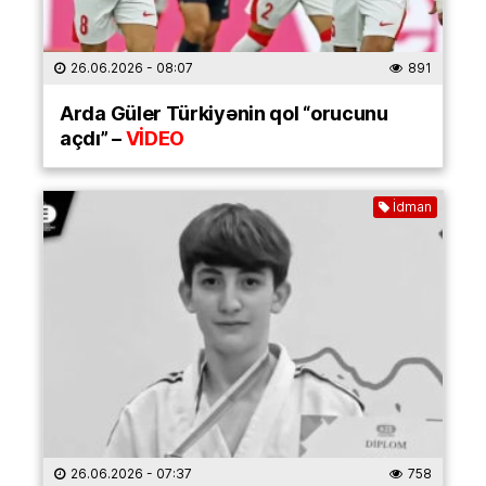
26.06.2026
- 08:07
891
Arda Güler Türkiyənin qol “orucunu
açdı” –
VİDEO
İdman
26.06.2026
- 07:37
758