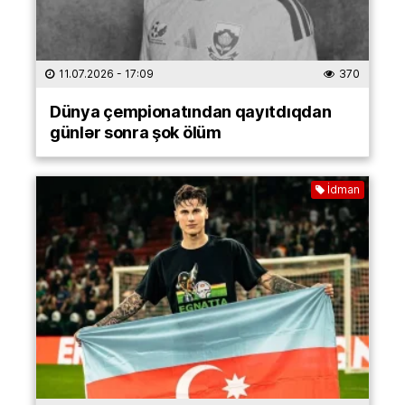
11.07.2026
- 17:09
370
Dünya çempionatından qayıtdıqdan
günlər sonra şok ölüm
İdman