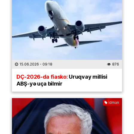
15.06.2026
- 09:18
876
DÇ-2026-da fiasko:
Uruqvay millisi
ABŞ-yə uça bilmir
İdman