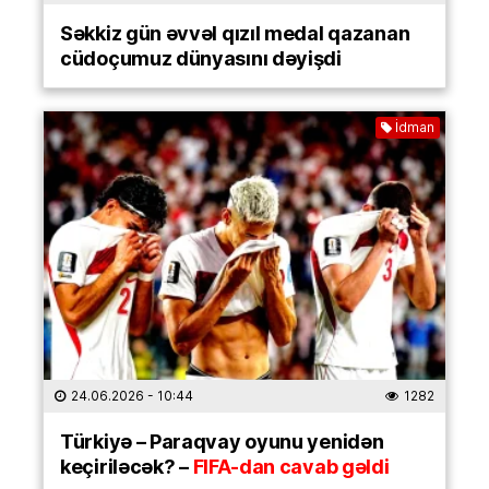
Səkkiz gün əvvəl qızıl medal qazanan
cüdoçumuz dünyasını dəyişdi
İdman
24.06.2026
- 10:44
1282
Türkiyə – Paraqvay oyunu yenidən
keçiriləcək? –
FIFA-dan cavab gəldi