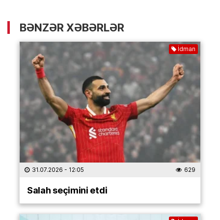
BƏNZƏR XƏBƏRLƏR
İdman
31.07.2026
- 12:05
629
Salah seçimini etdi