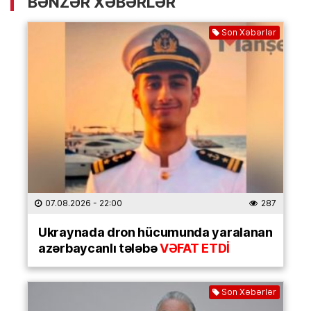
BƏNZƏR XƏBƏRLƏR
Son Xəbərlər
07.08.2026
- 22:00
287
Ukraynada dron hücumunda yaralanan
azərbaycanlı tələbə
VƏFAT ETDİ
Son Xəbərlər