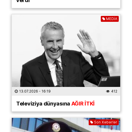
verdi
MEDİA
13.07.2026
- 16:19
412
Televiziya dünyasına
AĞIR İTKİ
Son Xəbərlər