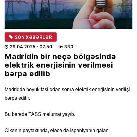
SON XƏBƏRLƏR
29.04.2025
- 07:50
330
Madridin bir neçə bölgəsində
elektrik enerjisinin verilməsi
bərpa edilib
Madriddə böyük fasilədən sonra elektrik enerjisinin verilişi
bərpa edilir.
Bu barədə TASS məlumat yayıb.
Ölkənin paytaxtında, eləcə də İspaniyanın qalan