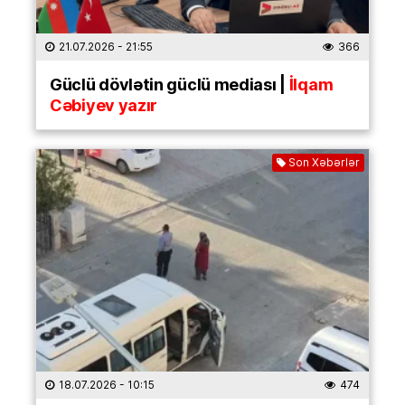
21.07.2026
- 21:55
366
Güclü dövlətin güclü mediası |
İlqam
Cəbiyev yazır
Son Xəbərlər
18.07.2026
- 10:15
474