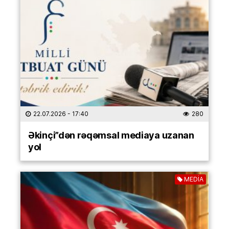
22.07.2026
- 17:40
280
Əkinçi”dən rəqəmsal mediaya uzanan
yol
MEDİA