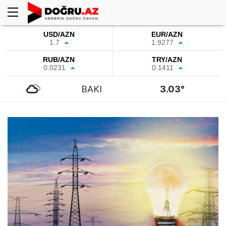
USD/AZN
EUR/AZN
1.7
1.9277
RUB/AZN
TRY/AZN
0.0231
0.1411
BAKI
3.03°