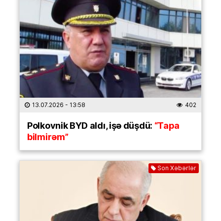
13.07.2026
- 13:58
402
Polkovnik BYD aldı, işə düşdü:
“Tapa
bilmirəm”
Son Xəbərlər