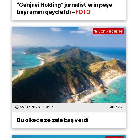
“Ganjavi Holding” jurnalistlərin peşə
bayramını qeyd etdi –
FOTO
Son Xəbərlər
29.07.2026
- 18:12
442
Bu ölkədə zəlzələ baş verdi