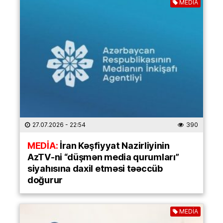
MEDİA
27.07.2026
- 22:54
390
MEDİA:
İran Kəşfiyyat Nazirliyinin
AzTV-ni “düşmən media qurumları”
siyahısına daxil etməsi təəccüb
doğurur
MEDİA