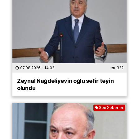
07.08.2026
- 14:02
322
Zeynal Nağdəliyevin oğlu səfir təyin
olundu
Son Xəbərlər