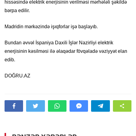
hissəsində elektrik enerjisinin verilməsi mərhələli şəkildə
bərpa edilir.
Madridin mərkəzində işıqforlar işə başlayıb.
Bundan əvvəl İspaniya Daxili İşlər Nazirliyi elektrik
enerjisinin kəsilməsi ilə əlaqədar fövqəladə vəziyyət elan
edib.
DOĞRU.AZ