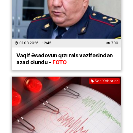
01.08.2026
- 12:45
700
Vaqif Əsədovun qızı rəis vəzifəsindən
azad olundu –
FOTO
Son Xəbərlər