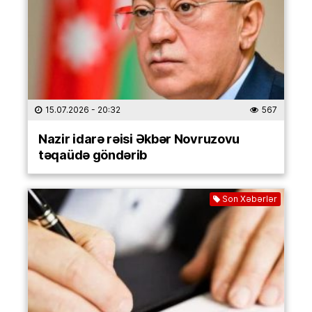
15.07.2026
- 20:32
567
Nazir idarə rəisi Əkbər Novruzovu
təqaüdə göndərib
Son Xəbərlər