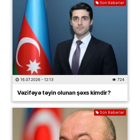
Son Xəbərlər
16.07.2026
- 12:13
724
Vəzifəyə təyin olunan şəxs kimdir?
Son Xəbərlər