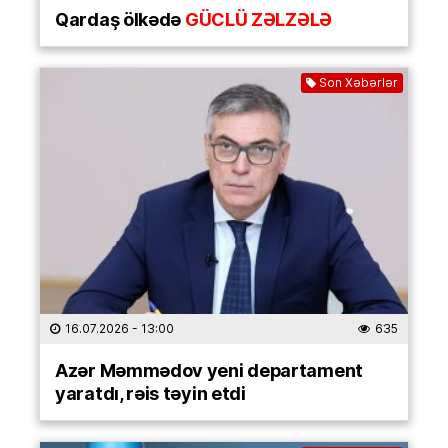
Qardaş ölkədə
GÜCLÜ ZƏLZƏLƏ
Son Xəbərlər
16.07.2026
- 13:00
635
Azər Məmmədov yeni departament
yaratdı, rəis təyin etdi