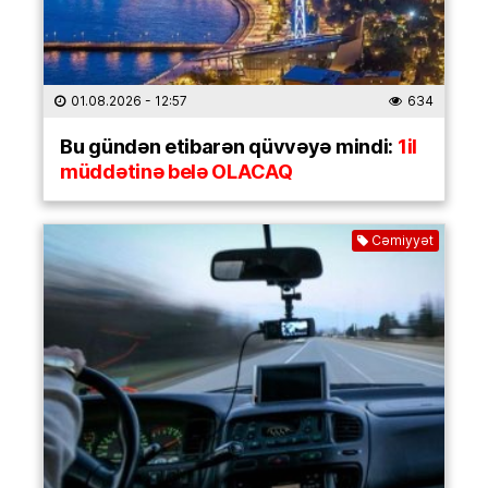
01.08.2026
- 12:57
634
Bu gündən etibarən qüvvəyə mindi:
1il
müddətinə belə OLACAQ
Cəmiyyət