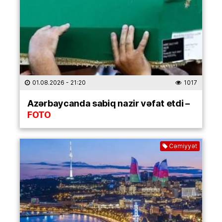
01.08.2026
- 21:20
1017
Azərbaycanda sabiq nazir vəfat etdi –
FOTO
Cəmiyyət