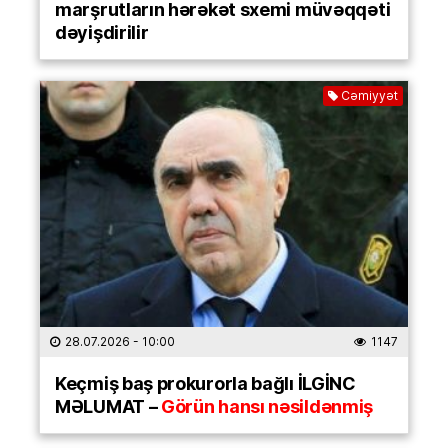
marşrutların hərəkət sxemi müvəqqəti
dəyişdirilir
Cəmiyyət
28.07.2026
- 10:00
1147
Keçmiş baş prokurorla bağlı İLGİNC
MƏLUMAT –
Görün hansı nəsildənmiş