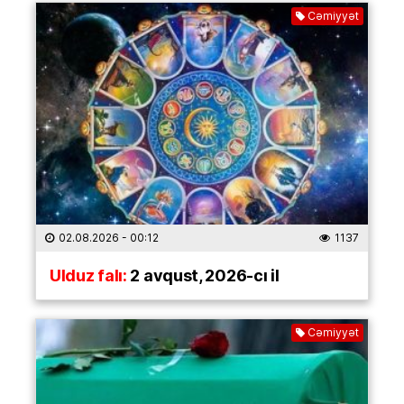
Cəmiyyət
02.08.2026
- 00:12
1137
Ulduz falı:
2 avqust, 2026-cı il
Cəmiyyət