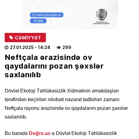
CƏMIYYƏT
27.01.2025
- 14:24
299
Neftçala ərazisində ov
qaydalarını pozan şəxslər
saxlanılıb
Dövlət Ekoloji Təhlükəsizlik Xidmətinin əməkdaşları
tərəfindən keçirilən növbəti nəzarət tədbirləri zamanı
Neftçala rayonu ərazisində ov qaydalarını pozan şəxslər
saxlanılıb.
Bu barədə
Doğru.az
-a Dövlət Ekoloji Təhlükəsizlik