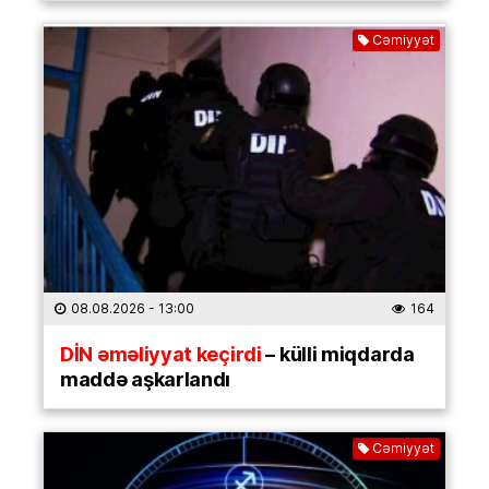
Cəmiyyət
08.08.2026
- 13:00
164
DİN əməliyyat keçirdi
– külli miqdarda
maddə aşkarlandı
Cəmiyyət