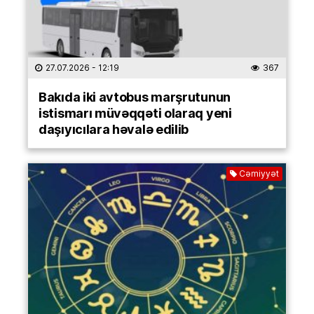
27.07.2026
- 12:19
367
Bakıda iki avtobus marşrutunun
istismarı müvəqqəti olaraq yeni
daşıyıcılara həvalə edilib
Cəmiyyət