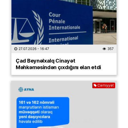
27.07.2026
- 16:47
357
Çad Beynəlxalq Cinayət
Məhkəməsindən çıxdığını elan etdi
Cəmiyyət