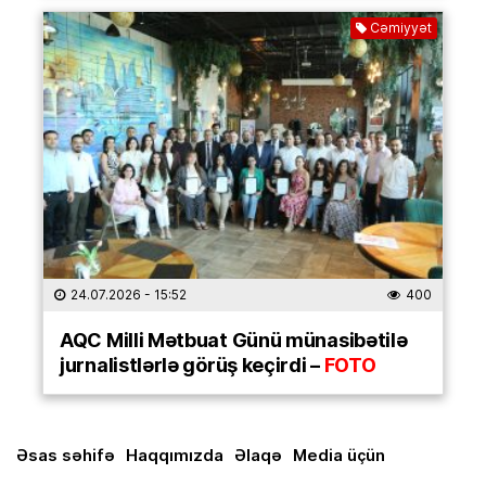
Cəmiyyət
24.07.2026
- 15:52
400
AQC Milli Mətbuat Günü münasibətilə
jurnalistlərlə görüş keçirdi –
FOTO
Əsas səhifə
Haqqımızda
Əlaqə
Media üçün