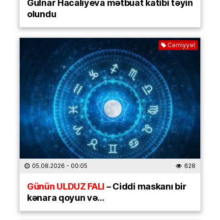
Gülnar Hacalıyeva mətbuat katibi təyin
olundu
Cəmiyyət
05.08.2026
- 00:05
628
Günün ULDUZ FALI
– Ciddi maskanı bir
kənara qoyun və…