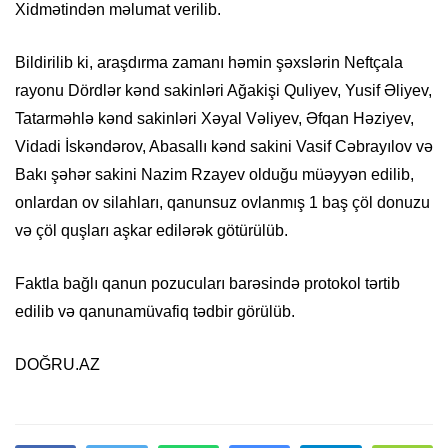
Xidmətindən məlumat verilib.
Bildirilib ki, araşdırma zamanı həmin şəxslərin Neftçala
rayonu Dördlər kənd sakinləri Ağakişi Quliyev, Yusif Əliyev,
Tatarməhlə kənd sakinləri Xəyal Vəliyev, Əfqan Həziyev,
Vidadi İskəndərov, Abasallı kənd sakini Vasif Cəbrayılov və
Bakı şəhər sakini Nazim Rzayev olduğu müəyyən edilib,
onlardan ov silahları, qanunsuz ovlanmış 1 baş çöl donuzu
və çöl quşları aşkar edilərək götürülüb.
Faktla bağlı qanun pozucuları barəsində protokol tərtib
edilib və qanunamüvafiq tədbir görülüb.
DOĞRU.AZ