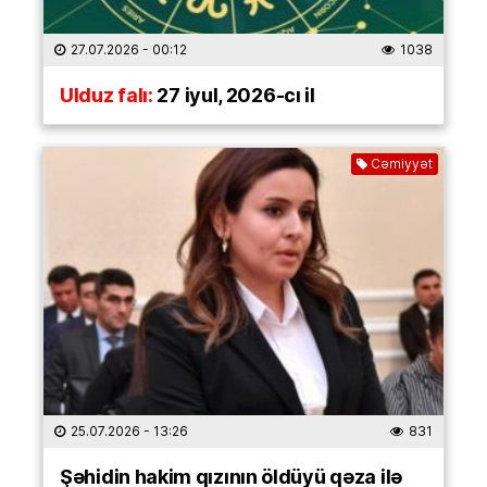
27.07.2026
- 00:12
1038
Ulduz falı:
27 iyul, 2026-cı il
Cəmiyyət
25.07.2026
- 13:26
831
Şəhidin hakim qızının öldüyü qəza ilə