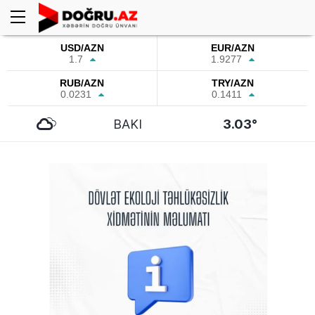
USD/AZN
EUR/AZN
1.7
1.9277
RUB/AZN
TRY/AZN
0.0231
0.1411
BAKI
3.03°