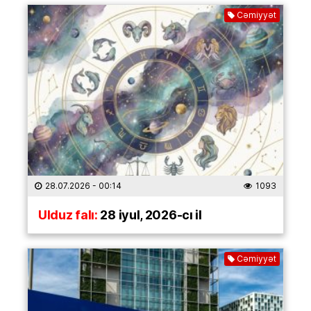
Cəmiyyət
28.07.2026
- 00:14
1093
Ulduz falı:
28 iyul, 2026-cı il
Cəmiyyət