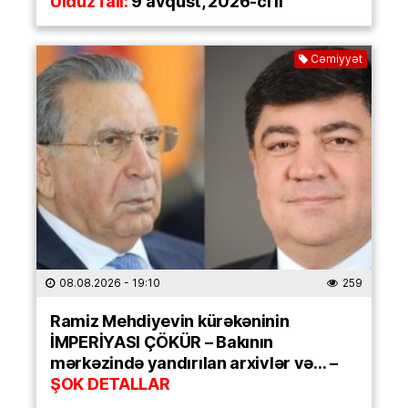
Ulduz falı:
9 avqust, 2026-cı il
Cəmiyyət
08.08.2026
- 19:10
259
Ramiz Mehdiyevin kürəkəninin
İMPERİYASI ÇÖKÜR – Bakının
mərkəzində yandırılan arxivlər və… –
ŞOK DETALLAR