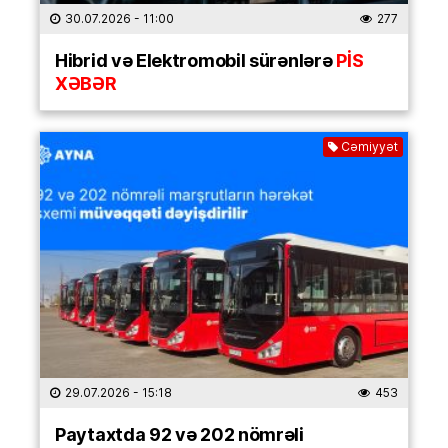
30.07.2026
- 11:00
277
Hibrid və Elektromobil sürənlərə
PİS
XƏBƏR
Cəmiyyət
29.07.2026
- 15:18
453
Paytaxtda 92 və 202 nömrəli