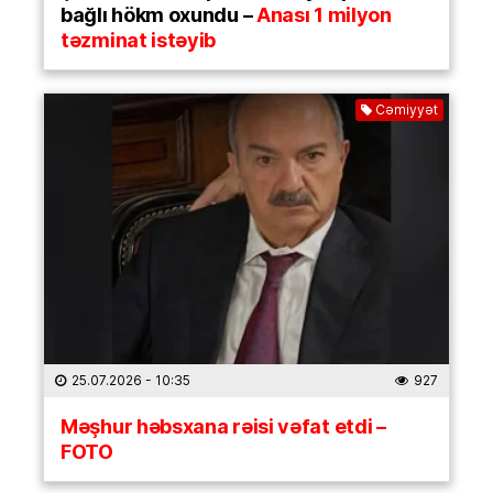
bağlı hökm oxundu –
Anası 1 milyon
təzminat istəyib
Cəmiyyət
25.07.2026
- 10:35
927
Məşhur həbsxana rəisi vəfat etdi –
FOTO