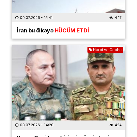
09.07.2026
- 15:41
447
İran bu ölkəyə
HÜCÜM ETDİ
Hərbi və Cəbhə
08.07.2026
- 14:20
424