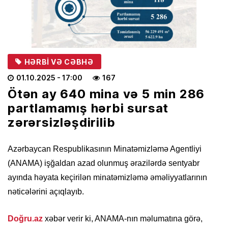
HƏRBI VƏ CƏBHƏ
01.10.2025
- 17:00
167
Ötən ay 640 mina və 5 min 286
partlamamış hərbi sursat
zərərsizləşdirilib
Azərbaycan Respublikasının Minatəmizləmə Agentliyi
(ANAMA) işğaldan azad olunmuş ərazilərdə sentyabr
ayında həyata keçirilən minatəmizləmə əməliyyatlarının
nəticələrini açıqlayıb.
Doğru.az
xəbər verir ki, ANAMA-nın məlumatına görə,