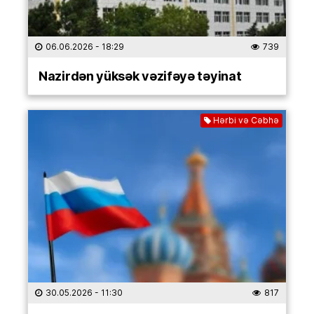
06.06.2026
- 18:29
739
Nazirdən yüksək vəzifəyə təyinat
Hərbi və Cəbhə
30.05.2026
- 11:30
817