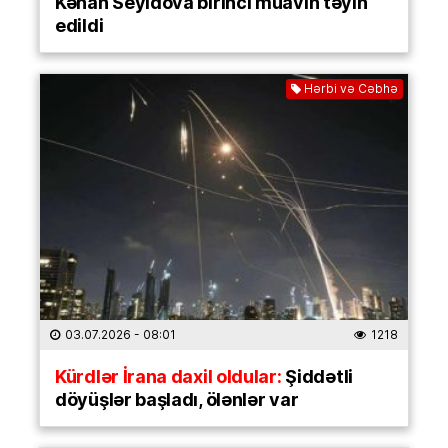
Kənan Seyidova birinci müavin təyin
edildi
Hərbi və Cəbhə
03.07.2026
- 08:01
1218
Kürdlər İrana daxil oldular:
Şiddətli
döyüşlər başladı, ölənlər var