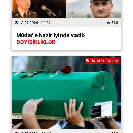
13.07.2026
- 11:32
576
Müdafiə Nazirliyində vacib
DƏYİŞİKLİKLƏR
Hərbi və Cəbhə