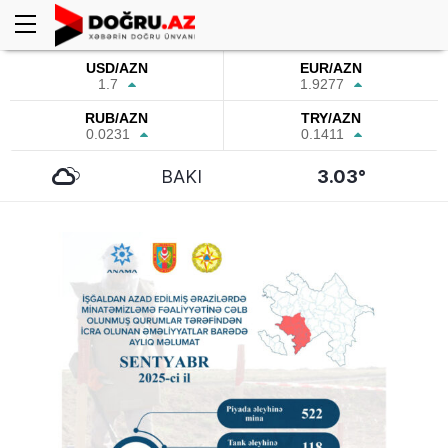
USD/AZN
EUR/AZN
1.7
1.9277
RUB/AZN
TRY/AZN
0.0231
0.1411
BAKI
3.03°