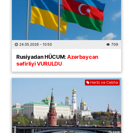
24.05.2026
- 10:50
709
Rusiyadan HÜCUM:
Azərbaycan
səfirliyi VURULDU
Hərbi və Cəbhə