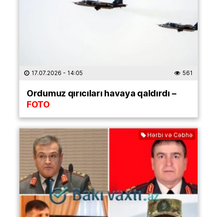
17.07.2026
- 14:05
561
Ordumuz qırıcıları havaya qaldırdı –
FOTO
Hərbi və Cəbhə