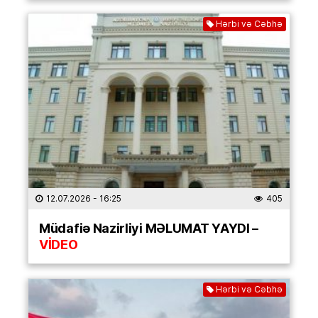
Hərbi və Cəbhə
12.07.2026
- 16:25
405
Müdafiə Nazirliyi MƏLUMAT YAYDI –
VİDEO
Hərbi və Cəbhə