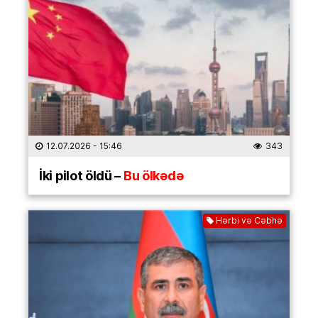
12.07.2026
- 15:46
343
İki pilot öldü –
Bu ölkədə
Hərbi və Cəbhə