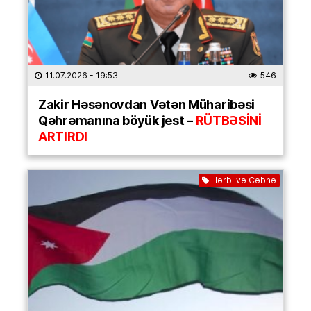
11.07.2026
- 19:53
546
Zakir Həsənovdan Vətən Müharibəsi
Qəhrəmanına böyük jest –
RÜTBƏSİNİ
ARTIRDI
Hərbi və Cəbhə