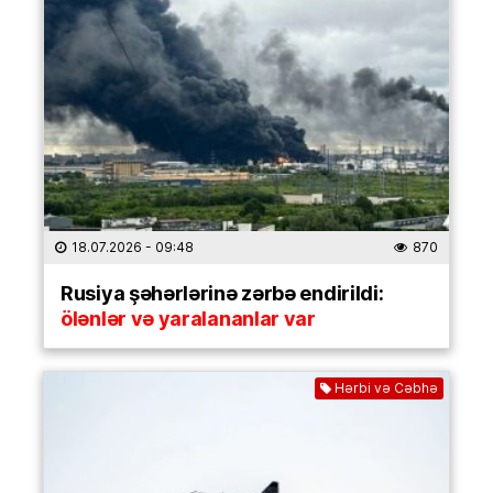
18.07.2026
- 09:48
870
Rusiya şəhərlərinə zərbə endirildi:
ölənlər və yaralananlar var
Hərbi və Cəbhə