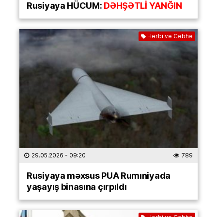
Rusiyaya HÜCUM:
DƏHŞƏTLİ YANĞIN
Hərbi və Cəbhə
29.05.2026
- 09:20
789
Rusiyaya məxsus PUA Rumıniyada
yaşayış binasına çırpıldı