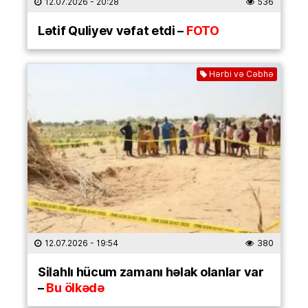
12.07.2026
- 20:28
536
Lətif Quliyev vəfat etdi –
FOTO
Hərbi və Cəbhə
12.07.2026
- 19:54
380
Silahlı hücum zamanı həlak olanlar var
–
Bu ölkədə