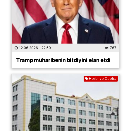
12.06.2026
- 22:50
767
Tramp müharibənin bitdiyini elan etdi
Hərbi və Cəbhə