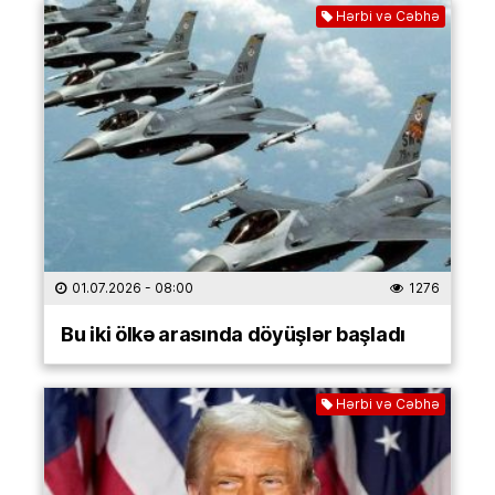
Hərbi və Cəbhə
01.07.2026
- 08:00
1276
Bu iki ölkə arasında döyüşlər başladı
Hərbi və Cəbhə