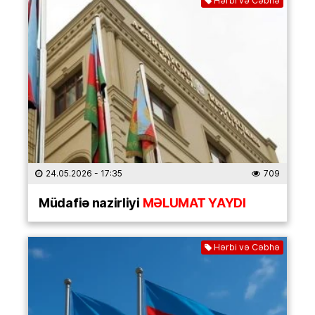
Hərbi və Cəbhə
24.05.2026
- 17:35
709
Müdafiə nazirliyi
MƏLUMAT YAYDI
Hərbi və Cəbhə