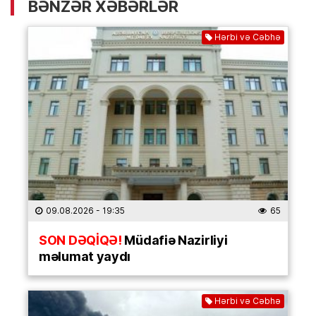
BƏNZƏR XƏBƏRLƏR
Hərbi və Cəbhə
09.08.2026
- 19:35
65
SON DƏQİQƏ!
Müdafiə Nazirliyi
məlumat yaydı
Hərbi və Cəbhə