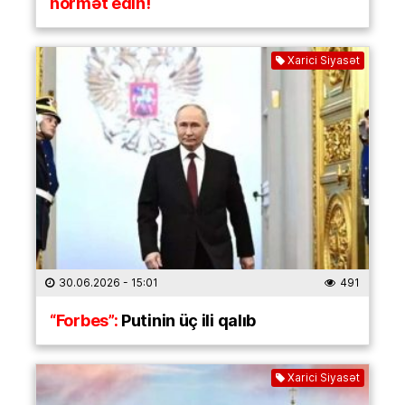
hörmət edin!
Xarici Siyasət
30.06.2026
- 15:01
491
“Forbes”:
Putinin üç ili qalıb
Xarici Siyasət