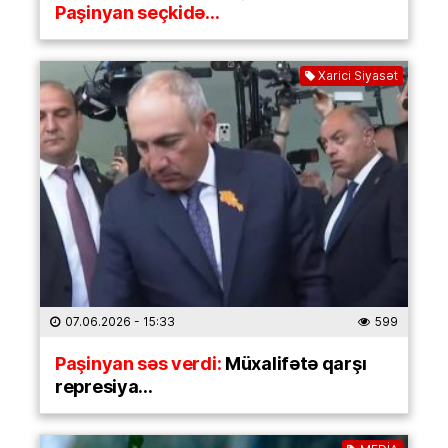
Paşinyan seçkidə…
Xarici Siyasət
07.06.2026
- 15:33
599
Paşinyan səs verdi:
Müxalifətə qarşı
represiya…