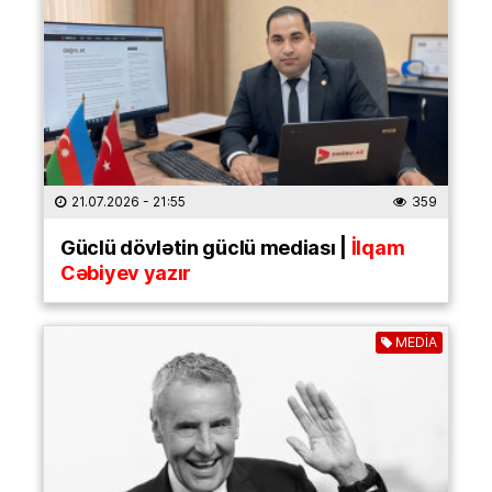
21.07.2026
- 21:55
359
Güclü dövlətin güclü mediası |
İlqam
Cəbiyev yazır
MEDİA