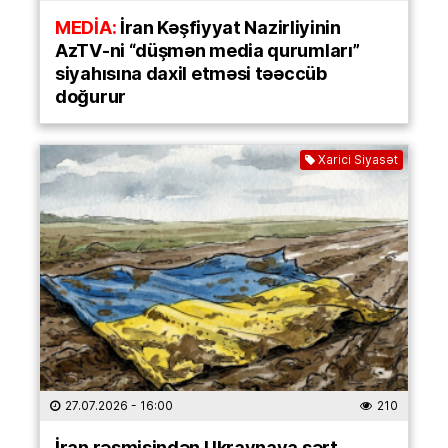
MEDİA:
İran Kəşfiyyat Nazirliyinin
AzTV-ni “düşmən media qurumları”
siyahısına daxil etməsi təəccüb
doğurur
Xarici Siyasət
27.07.2026
- 16:00
210
İran rəsmisindən Ukraynaya sərt