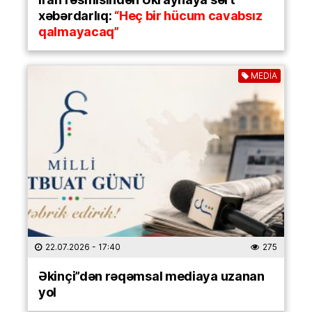
xəbərdarlıq:
“Heç bir hücum cavabsız
qalmayacaq”
MEDİA
22.07.2026
- 17:40
275
Əkinçi”dən rəqəmsal mediaya uzanan
yol