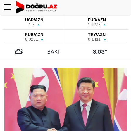
USD/AZN
EUR/AZN
1.7
1.9277
RUB/AZN
TRY/AZN
0.0231
0.1411
BAKI
3.03°