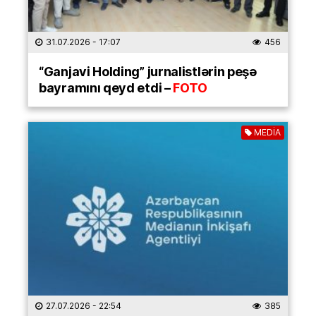
31.07.2026
- 17:07
456
“Ganjavi Holding” jurnalistlərin peşə
bayramını qeyd etdi –
FOTO
MEDİA
27.07.2026
- 22:54
385