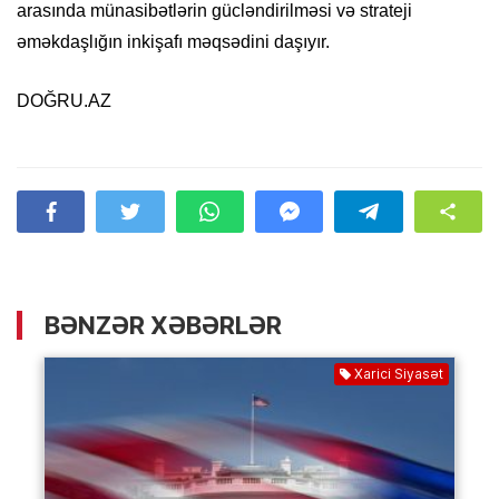
arasında münasibətlərin gücləndirilməsi və strateji
əməkdaşlığın inkişafı məqsədini daşıyır.
DOĞRU.AZ
BƏNZƏR XƏBƏRLƏR
Xarici Siyasət