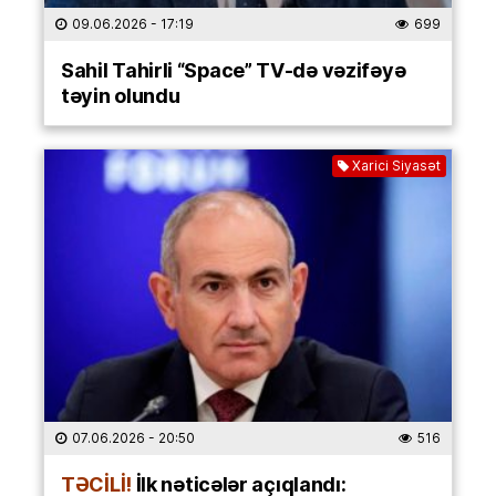
09.06.2026
- 17:19
699
Sahil Tahirli “Space” TV-də vəzifəyə
təyin olundu
Xarici Siyasət
07.06.2026
- 20:50
516
TƏCİLİ!
İlk nəticələr açıqlandı: