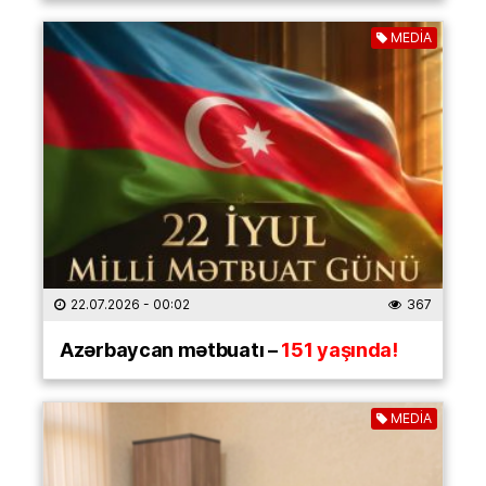
MEDİA
22.07.2026
- 00:02
367
Azərbaycan mətbuatı –
151 yaşında!
MEDİA