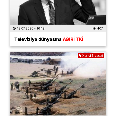
13.07.2026
- 16:19
407
Televiziya dünyasına
AĞIR İTKİ
Xarici Siyasət