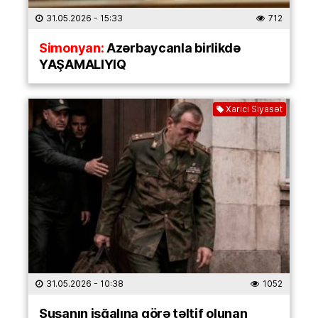
31.05.2026
- 15:33
712
Simonyan:
Azərbaycanla birlikdə
YAŞAMALIYIQ
Xarici Siyasət
31.05.2026
- 10:38
1052
Şuşanın işğalına görə təltif olunan