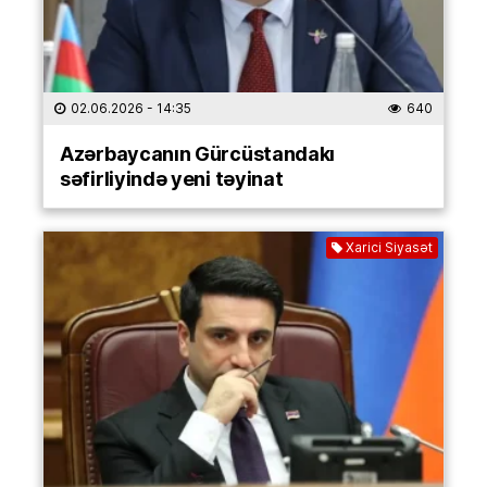
02.06.2026
- 14:35
640
Azərbaycanın Gürcüstandakı
səfirliyində yeni təyinat
Xarici Siyasət