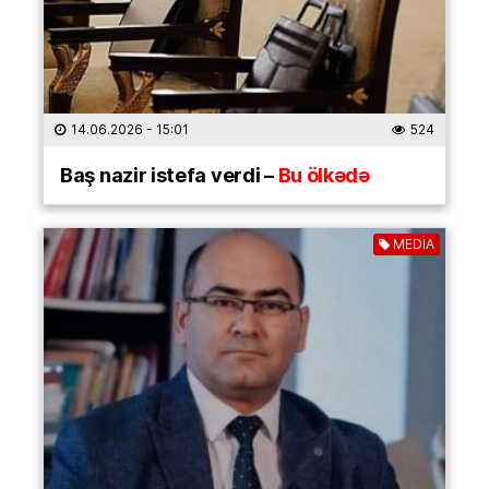
14.06.2026
- 15:01
524
Baş nazir istefa verdi –
Bu ölkədə
MEDİA