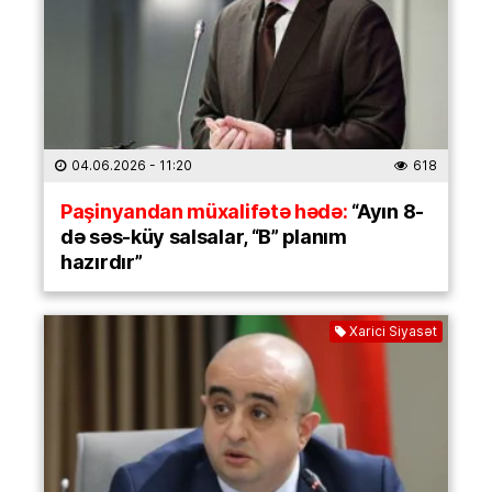
04.06.2026
- 11:20
618
Paşinyandan müxalifətə hədə:
“Ayın 8-
də səs-küy salsalar, “B” planım
hazırdır”
Xarici Siyasət