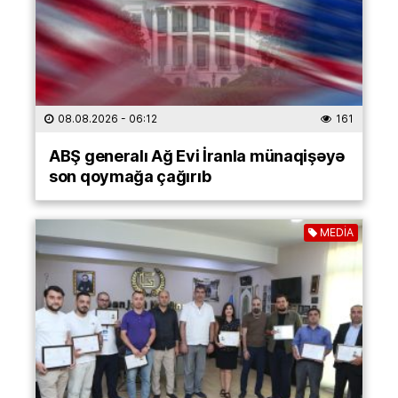
08.08.2026
- 06:12
161
ABŞ generalı Ağ Evi İranla münaqişəyə
son qoymağa çağırıb
MEDİA