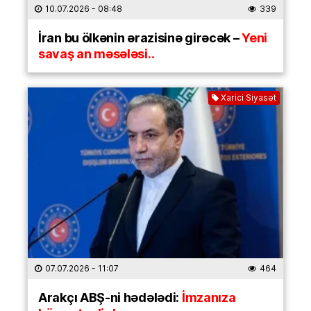
10.07.2026
- 08:48
339
İran bu ölkənin ərazisinə girəcək –
Yeni
savaş an məsələsi..
Xarici Siyasət
07.07.2026
- 11:07
464
Arakçı ABŞ-ni hədələdi:
İmzanıza