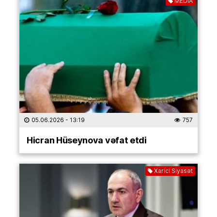
MEDİA
05.06.2026
- 13:19
757
Hicran Hüseynova vəfat etdi
Xarici Siyasət