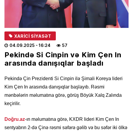
XARICI SIYASƏT
04.09.2025
- 16:24
57
Pekində Si Cinpin və Kim Çen In
arasında danışıqlar başladı
Pekində Çin Prezidenti Si Cinpin ilə Şimali Koreya lideri
Kim Çen In arasında danışıqlar başlayıb. Rəsmi
mənbələrin məlumatına görə, görüş Böyük Xalq Zalında
keçirilir.
Doğru.az
-ın məlumatına görə, KXDR lideri Kim Çen In
sentyabrın 2-də Çinə rəsmi səfərə gəlib və bu səfər iki ölkə