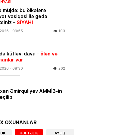
NYASI
ə müjdə: bu ölkələrə
yət vəsiqəsi ilə gedə
ksiniz –
SİYAHI
.2026
- 09:55
103
ə kütləvi dava –
ölən və
nanlar var
.2026
- 08:30
262
rxan Əmirquliyev AMMİB-in
eçilib
.2026
- 16:52
297
ƏT
OX OXUNANLAR
 ULDUZ FALI
– Ciddi maskanı
LÜK
HƏFTƏLIK
AYLIQ
nara qoyun və…