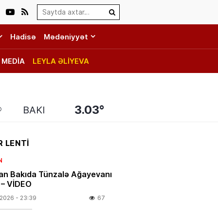
Search…
Hadisə
Mədəniyyət
MEDİA
LEYLA ƏLİYEVA
3.03°
BAKI
 LENTİ
N
an Bakıda Tünzalə Ağayevanı
i – VİDEO
.2026
- 23:39
67