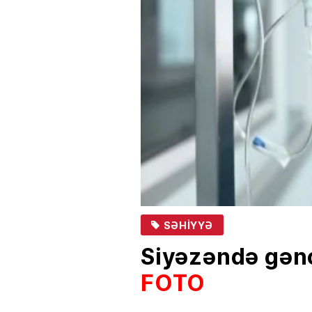
SƏHIYYƏ
Siyəzəndə gənc
FOTO