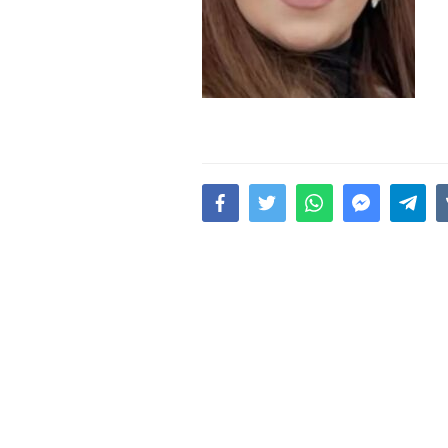
15.02.2026
- 18:49
1017
Leyla Əliyeva babasının 
gününü belə qeyd etdi –
F