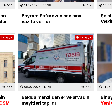
“Ganjav
514
11.07.2026
- 00:38
757
10.07
bayram
nan
Bayram Səfərovun bacısına
Şəla
31.07.
ülər
vəzifə verildi
VƏZİ
İDMAN
Salah 
Səhiyyə
Səhiyyə
31.07.
EKOLOG
Yağış 
31.07.
DÜNYA
İki ölkə
465
08.07.2026
- 17:55
473
11.06
olundu
nin
Bakıda mənzildən ər və arvadın
Bir a
31.07.
ƏSMİ
meyitləri tapıldı
Yeni 
ELM VƏ 