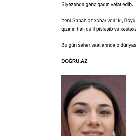
Siyəzəndə gənc qadın vəfat edib.
Yeni Sabah.az xəbər verir ki, Böy
qızının halı qəfil pisləşib və xəstəx
Bu gün səhər saatlarında o dünyası
DOĞRU.AZ