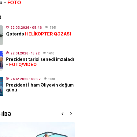
ib –
FOTO
IYYAT
n-karta köçürmələrə
LİMİT
D
LDU
22.03.2026
- 05:46
795
.2026
- 12:04
813
HELİKOPTER QƏZASI
Qətərdə
ƏT
alı:
2 avqust, 2026-cı il
22.01.2026
- 15:22
1410
Prezident tarixi sənədi imzaladı
.2026
- 00:12
1062
FOTO/VİDEO
–
24.12.2025
- 00:02
1190
Prezident İlham Əliyevin doğum
dakı qanlı partlayışda yeni
günü
–
Ad günü keçirilən generalın
 bəlli oldu
.2026
- 23:48
2427
HİBƏ
ƏT
ycanda sabiq nazir vəfat
FOTO