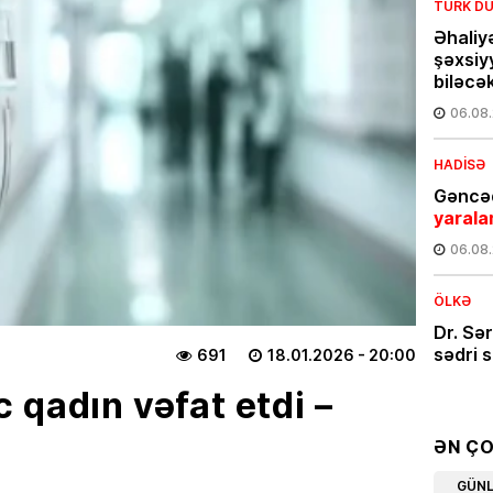
TÜRK DÜ
Əhaliy
şəxsiy
biləcə
06.08
HADISƏ
Gəncəd
yarala
06.08
ÖLKƏ
Dr. Sə
sədri s
691
18.01.2026
- 20:00
05.08
 qadın vəfat etdi –
CƏMIYY
ƏN Ç
Günün
GÜN
bir kə