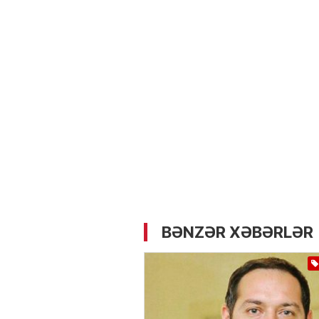
05.05.2026
- 12:14
725
Üz dərisinə necə qulluq e
lazımdır? –
Kosmetoloq S
Məmmədli ilə MÜSAHİBƏ
BƏNZƏR XƏBƏRLƏR