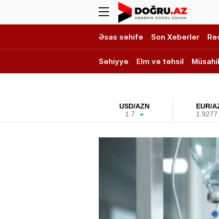
Əsas səhifə
Son Xəbərlər
Rə
Səhiyyə
Elm və təhsil
Müsahi
DOĞRU TV
USD/AZN
EUR/A
1.7
1.9277