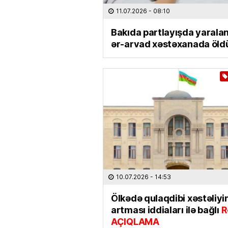
11.07.2026
- 08:10
Bakıda partlayışda yarala
ər-arvad xəstəxanada öld
10.07.2026
- 14:53
Ölkədə qulaqdibi xəstəliyi
artması iddiaları ilə bağlı
R
AÇIQLAMA