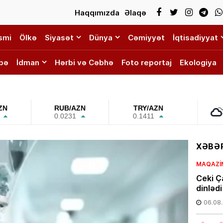
Haqqımızda
Əlaqə
smi
Ölkə
Siyasət
Dünya
Cəmiyyət
İqtisadiyyat
bə
İdman
Hərbi və Cəbhə
Foto reportaj
Ekologiya
ZN
RUB/AZN
TRY/AZN
0.0231
0.1411
XƏBƏR
MAQAZI
Ceki Ç
dinləd
06.08