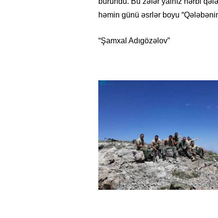
büründü. Bu zəfər yalnız hərbi qələ
həmin günü əsrlər boyu “Qələbənin 
“Şamxal Adıgözəlov”
15.02.2026
- 18:49
1015
Leyla Əliyeva babasının 
gününü belə qeyd etdi –
F