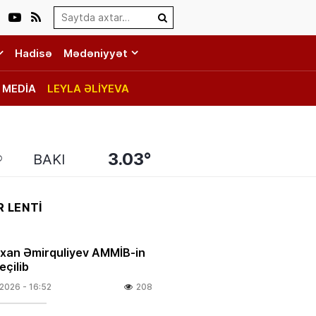
Search…
Hadisə
Mədəniyyət
MEDİA
LEYLA ƏLİYEVA
3.03°
BAKI
 LENTİ
rxan Əmirquliyev AMMİB-in
eçilib
.2026
- 16:52
208