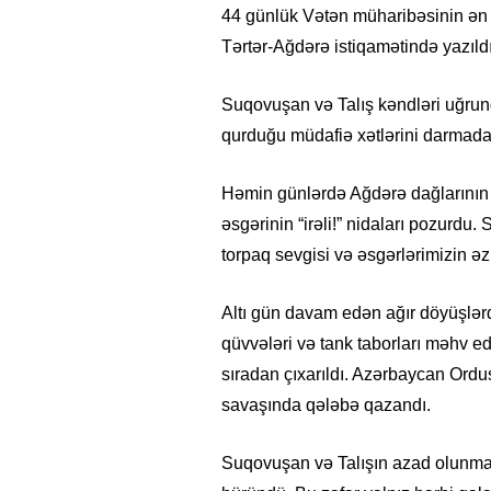
44 günlük Vətən müharibəsinin ən a
Tərtər-Ağdərə istiqamətində yazıldı
Suqovuşan və Talış kəndləri uğrund
qurduğu müdafiə xətlərini darmadağı
Həmin günlərdə Ağdərə dağlarının 
əsgərinin “irəli!” nidaları pozurdu
torpaq sevgisi və əsgərlərimizin əz
Altı gün davam edən ağır döyüşlərd
qüvvələri və tank taborları məhv edi
sıradan çıxarıldı. Azərbaycan Ord
savaşında qələbə qazandı.
Suqovuşan və Talışın azad olunma