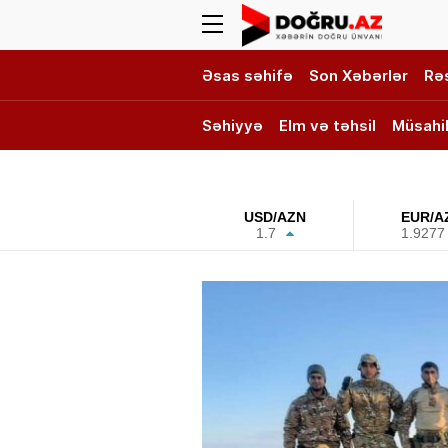
Əsas səhifə
Son Xəbərlər
Rə
Səhiyyə
Elm və təhsil
Müsahi
DOĞRU TV
USD/AZN
EUR/A
1.7
1.9277