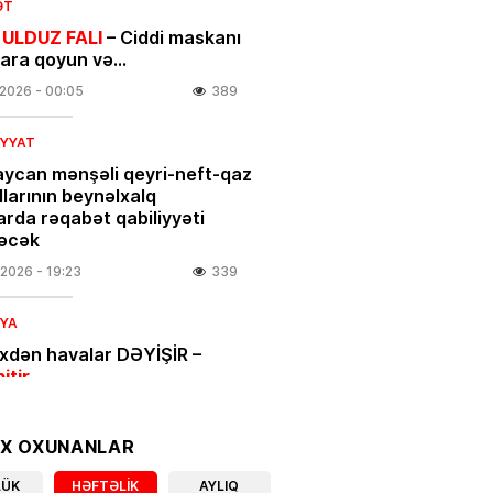
ƏT
 ULDUZ FALI
– Ciddi maskanı
nara qoyun və…
.2026
- 00:05
389
IYYAT
ycan mənşəli qeyri-neft-qaz
larının beynəlxalq
arda rəqabət qabiliyyəti
əcək
.2026
- 19:23
339
IYA
ixdən havalar DƏYİŞİR –
bitir
.2026
- 18:00
401
OX OXUNANLAR
IYYAT
LÜK
HƏFTƏLIK
AYLIQ
açılar üçün vacib xəbər