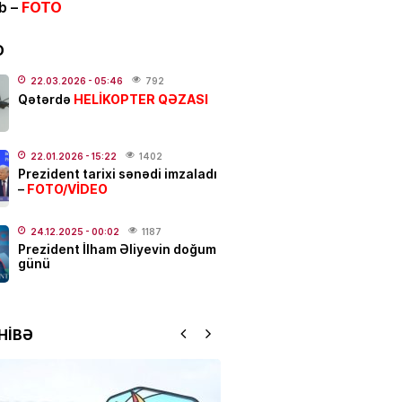
ib –
FOTO
ƏT
ycanda sabiq nazir vəfat
FOTO
D
.2026
- 21:20
924
22.03.2026
- 05:46
792
HELİKOPTER QƏZASI
Qətərdə
qətl törədildi
22.01.2026
- 15:22
1402
.2026
- 17:01
194
Prezident tarixi sənədi imzaladı
FOTO/VİDEO
–
N
Elşad Xose vəfat edib? –
24.12.2025
- 00:02
1187
Prezident İlham Əliyevin doğum
günü
.2026
- 16:15
774
YYƏT
HİBƏ
 susduğu gün:
Nəriman
zadə…
.2026
- 13:00
165