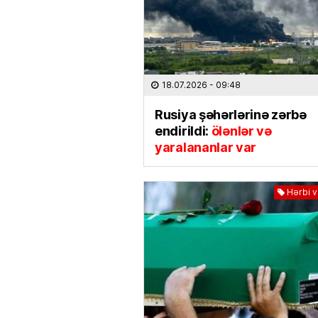
18.07.2026
- 09:48
Rusiya şəhərlərinə zərbə
endirildi:
ölənlər və
yaralananlar var
Hərbi 