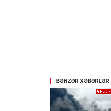
05.05.2026
- 12:14
722
Üz dərisinə necə qulluq e
lazımdır? –
Kosmetoloq S
Məmmədli ilə MÜSAHİBƏ
BƏNZƏR XƏBƏRLƏR
Hərbi 