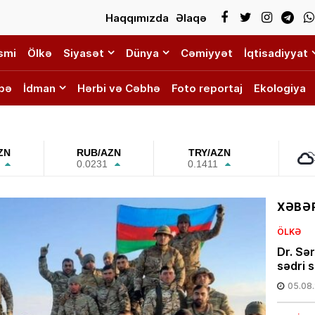
Haqqımızda
Əlaqə
smi
Ölkə
Siyasət
Dünya
Cəmiyyət
İqtisadiyyat
bə
İdman
Hərbi və Cəbhə
Foto reportaj
Ekologiya
ZN
RUB/AZN
TRY/AZN
0.0231
0.1411
XƏBƏR
ÖLKƏ
Dr. Sə
sədri s
05.08