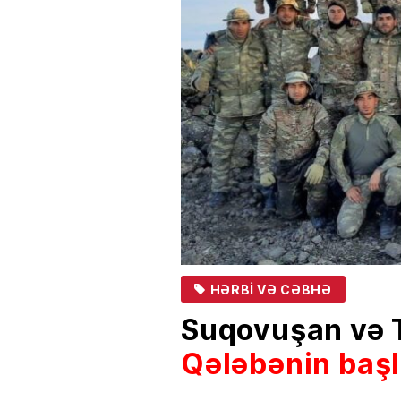
HƏRBI VƏ CƏBHƏ
Suqovuşan və T
Qələbənin başl