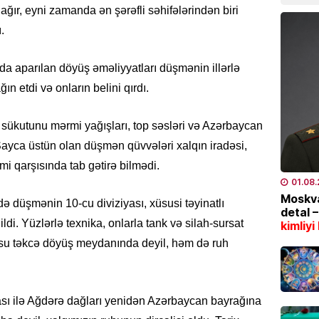
ğır, eyni zamanda ən şərəfli səhifələrindən biri
04.08
.
TÜRK DÜ
a aparılan döyüş əməliyyatları düşmənin illərlə
CASCFE
daha bi
n etdi və onların belini qırdı.
04.08
sükutunu mərmi yağışları, top səsləri və Azərbaycan
İQTISAD
. Sayca üstün olan düşmən qüvvələri xalqın iradəsi,
Tramp 
mi qarşısında tab gətirə bilmədi.
qazanm
01.08
04.08
Moskva
ə düşmənin 10-cu diviziyası, xüsusi təyinatlı
detal 
ldi. Yüzlərlə texnika, onlarla tank və silah-sursat
kimliyi
ÖLKƏ
usu təkcə döyüş meydanında deyil, həm də ruh
8 gün
04.08
sı ilə Ağdərə dağları yenidən Azərbaycan bayrağına
ÖLKƏ