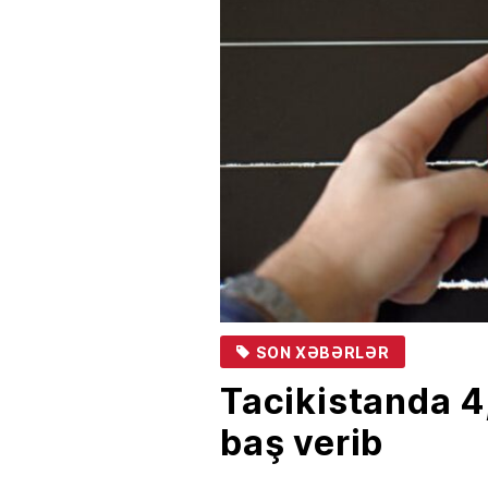
SON XƏBƏRLƏR
Tacikistanda 4
baş verib