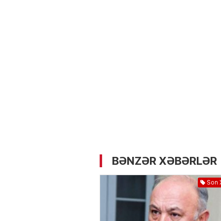
05.05.2026
- 12:14
727
Üz dərisinə necə qulluq e
lazımdır? –
Kosmetoloq S
Məmmədli ilə MÜSAHİBƏ
BƏNZƏR XƏBƏRLƏR
Son 