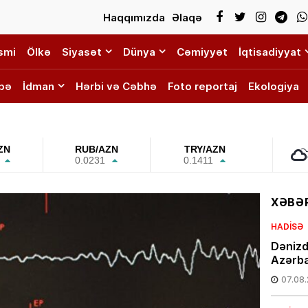
Haqqımızda
Əlaqə
smi
Ölkə
Siyasət
Dünya
Cəmiyyət
İqtisadiyyat
bə
İdman
Hərbi və Cəbhə
Foto reportaj
Ekologiya
ZN
RUB/AZN
TRY/AZN
0.0231
0.1411
XƏBƏR
HADISƏ
Dənizd
Azərba
07.08