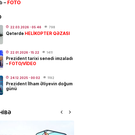
ib –
FOTO
bitir
.2026
- 18:00
554
D
IYYAT
22.03.2026
- 05:46
798
HELİKOPTER QƏZASI
Qətərdə
açılar üçün vacib xəbər
.2026
- 11:00
289
22.01.2026
- 15:22
1411
NYASI
Prezident tarixi sənədi imzaladı
FOTO/VİDEO
–
N Türk dünyası ilə bağlı
r layihənin icrasına başlayır
24.12.2025
- 00:02
1192
.2026
- 10:29
473
Prezident İlham Əliyevin doğum
günü
IYYAT
ABŞ neft şirkətlərini çox pul
aqda günahlandırdı
HİBƏ
.2026
- 09:42
526