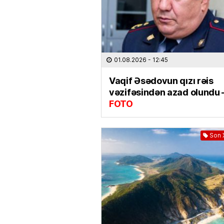
01.08.2026
- 12:45
Vaqif Əsədovun qızı rəis
vəzifəsindən azad olundu 
FOTO
Son 