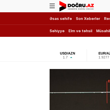
Əsas səhifə
Son Xəbərlər
Rə
Səhiyyə
Elm və təhsil
Müsahi
DOĞRU TV
USD/AZN
EUR/A
1.7
1.9277