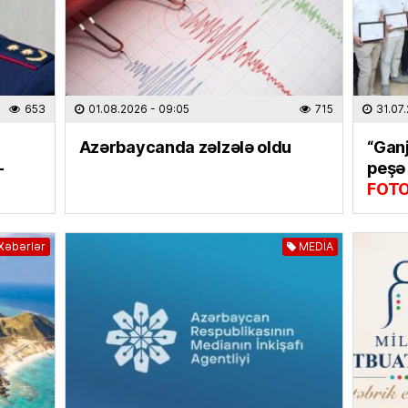
Moskva
detal 
kimliyi
01.08
653
01.08.2026
- 09:05
715
31.07
CƏMIYY
Azərba
Azərbaycanda zəlzələ oldu
“Ganj
etdi –
–
peşə 
01.08
FOT
HADISƏ
Bakıda 
Xəbərlər
MEDİA
01.08
MAQAZI
Repçi 
İDDİA
01.08