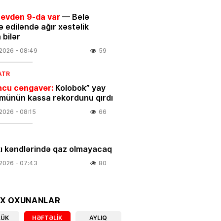
 evdən 9-da var
— Belə
ə ediləndə ağır xəstəlik
 bilər
.2026
- 08:49
59
ATR
cu cəngavər:
Kolobok” yay
ünün kassa rekordunu qırdı
.2026
- 08:15
66
ı kəndlərində qaz olmayacaq
.2026
- 07:43
80
IYA
un 7-si üçün xəbərdarlıq:
OX OXUNANLAR
Bu
r ehtiyatlı olsun
LÜK
HƏFTƏLIK
AYLIQ