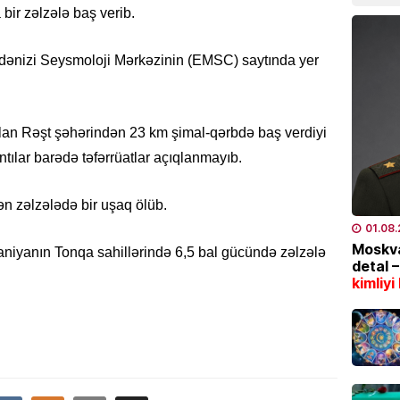
07.08
bir zəlzələ baş verib.
MAQAZI
dənizi Seysmoloji Mərkəzinin (EMSC) saytında yer
Ceki Ç
dinlədi
06.08
olan Rəşt şəhərindən 23 km şimal-qərbdə baş verdiyi
ntılar barədə təfərrüatlar açıqlanmayıb.
TÜRK DÜ
Əhaliy
şəxsiy
ən zəlzələdə bir uşaq ölüb.
biləcə
01.08
06.08
Moskva
aniyanın Tonqa sahillərində 6,5 bal gücündə zəlzələ
detal 
kimliyi
HADISƏ
Gəncəd
yarala
06.08
ÖLKƏ