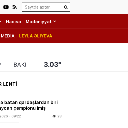
Search…
Hadisə
Mədəniyyət
MEDİA
LEYLA ƏLİYEVA
3.03°
BAKI
 LENTİ
ə batan qardaşlardan biri
ycan çempionu imiş
.2026
- 09:22
28