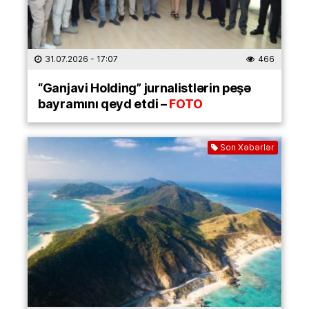
31.07.2026
- 17:07
466
“Ganjavi Holding” jurnalistlərin peşə
bayramını qeyd etdi –
FOTO
Son Xəbərlər