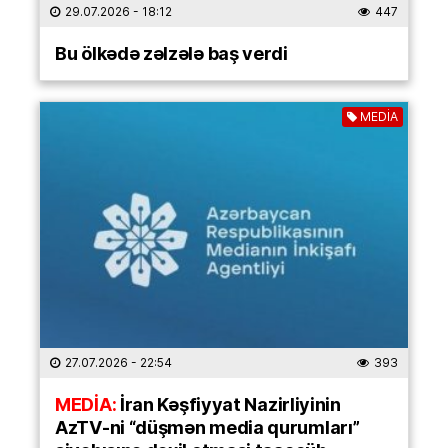
29.07.2026
- 18:12
447
Bu ölkədə zəlzələ baş verdi
MEDİA
27.07.2026
- 22:54
393
MEDİA:
İran Kəşfiyyat Nazirliyinin
AzTV-ni “düşmən media qurumları”