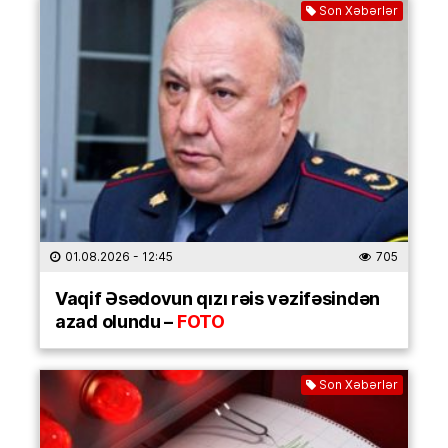
Son Xəbərlər
01.08.2026
- 12:45
705
Vaqif Əsədovun qızı rəis vəzifəsindən
azad olundu –
FOTO
Son Xəbərlər