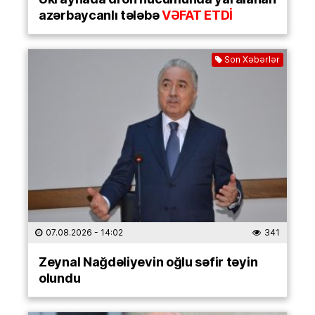
azərbaycanlı tələbə
VƏFAT ETDİ
Son Xəbərlər
07.08.2026
- 14:02
341
Zeynal Nağdəliyevin oğlu səfir təyin
olundu