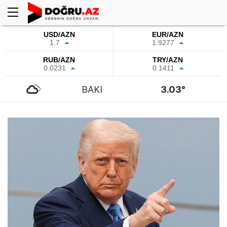
USD/AZN
EUR/AZN
1.7
1.9277
RUB/AZN
TRY/AZN
0.0231
0.1411
BAKI
3.03°