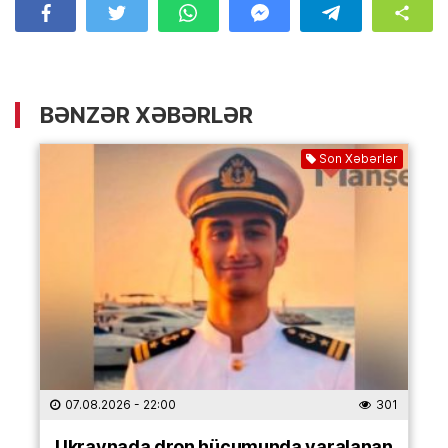
BƏNZƏR XƏBƏRLƏR
Son Xəbərlər
07.08.2026
- 22:00
301
Ukraynada dron hücumunda yaralanan