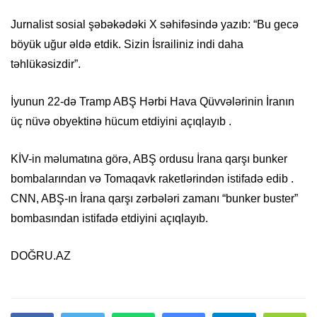
Jurnalist sosial şəbəkədəki X səhifəsində yazıb: “Bu gecə
böyük uğur əldə etdik. Sizin İsrailiniz indi daha
təhlükəsizdir”.
İyunun 22-də Tramp ABŞ Hərbi Hava Qüvvələrinin İranın
üç nüvə obyektinə hücum etdiyini açıqlayıb .
KİV-in məlumatına görə, ABŞ ordusu İrana qarşı bunker
bombalarından və Tomaqavk raketlərindən istifadə edib .
CNN, ABŞ-ın İrana qarşı zərbələri zamanı “bunker buster”
bombasından istifadə etdiyini açıqlayıb.
DOĞRU.AZ