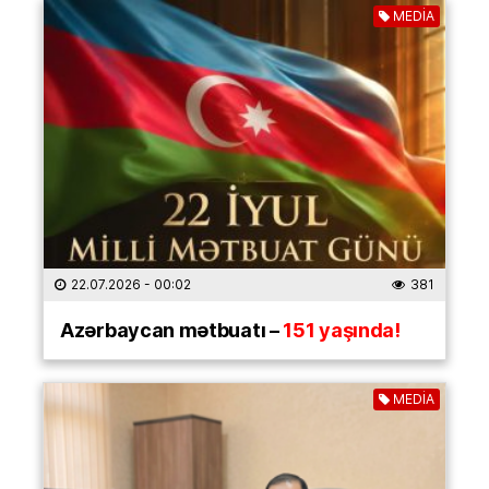
MEDİA
22.07.2026
- 00:02
381
Azərbaycan mətbuatı –
151 yaşında!
MEDİA