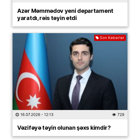
Azər Məmmədov yeni departament
yaratdı, rəis təyin etdi
Son Xəbərlər
16.07.2026
- 12:13
729
Vəzifəyə təyin olunan şəxs kimdir?