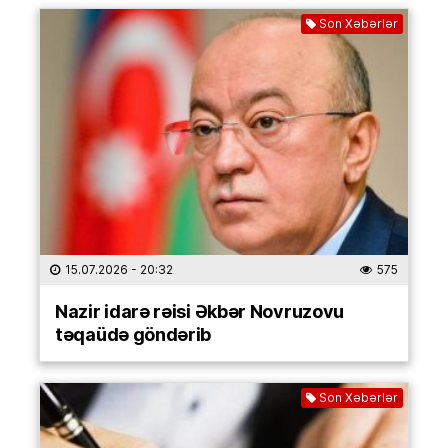
Son Xəbərlər
15.07.2026
- 20:32
575
Nazir idarə rəisi Əkbər Novruzovu
təqaüdə göndərib
Son Xəbərlər