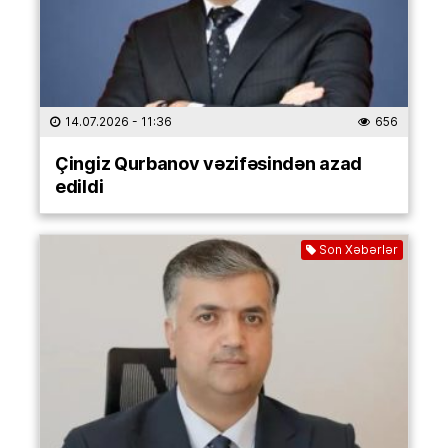
14.07.2026
- 11:36
656
Çingiz Qurbanov vəzifəsindən azad
edildi
Son Xəbərlər