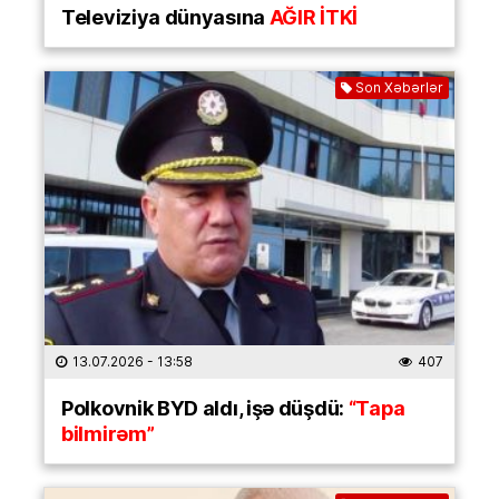
Televiziya dünyasına
AĞIR İTKİ
Son Xəbərlər
13.07.2026
- 13:58
407
Polkovnik BYD aldı, işə düşdü:
“Tapa
bilmirəm”