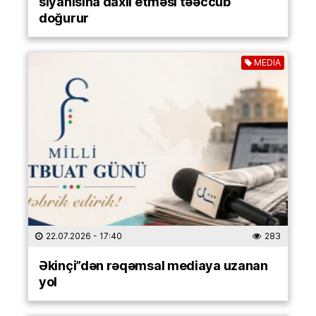
siyahısına daxil etməsi təəccüb
doğurur
MEDİA
22.07.2026
- 17:40
283
Əkinçi”dən rəqəmsal mediaya uzanan
yol