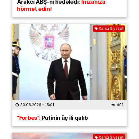
Arakçı ABŞ-ni hədələdi:
İmzanıza
hörmət edin!
Xarici Siyasət
30.06.2026
- 15:01
491
“Forbes”:
Putinin üç ili qalıb
Xarici Siyasət