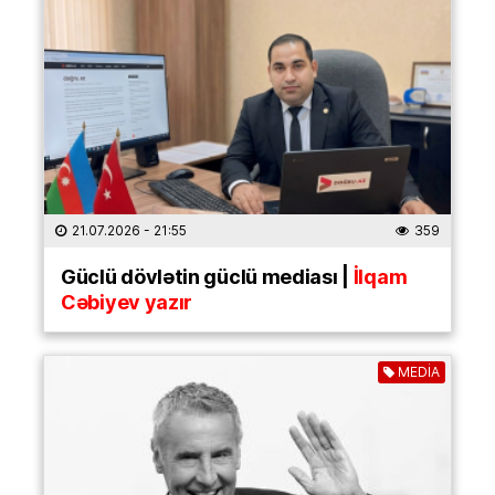
21.07.2026
- 21:55
359
Güclü dövlətin güclü mediası |
İlqam
Cəbiyev yazır
MEDİA