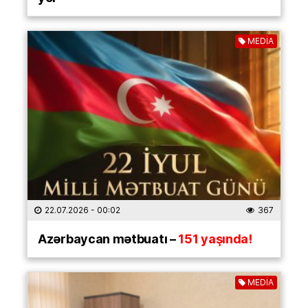
MEDİA
22.07.2026
- 00:02
367
Azərbaycan mətbuatı –
151 yaşında!
MEDİA