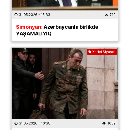
31.05.2026
- 15:33
712
Simonyan:
Azərbaycanla birlikdə
YAŞAMALIYIQ
Xarici Siyasət
31.05.2026
- 10:38
1052