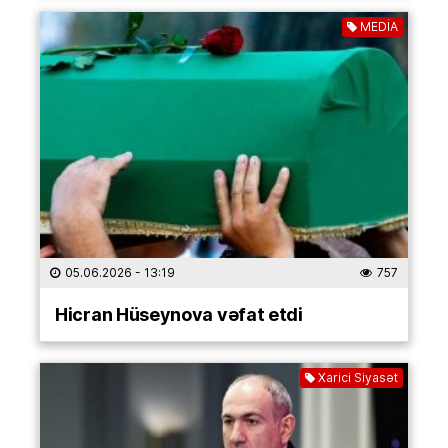
MEDİA
05.06.2026
- 13:19
757
Hicran Hüseynova vəfat etdi
Xarici Siyasət