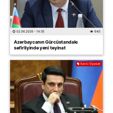
02.06.2026
- 14:35
640
Azərbaycanın Gürcüstandakı
səfirliyində yeni təyinat
Xarici Siyasət