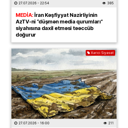
27.07.2026
- 22:54
385
MEDİA:
İran Kəşfiyyat Nazirliyinin
AzTV-ni “düşmən media qurumları”
siyahısına daxil etməsi təəccüb
doğurur
Xarici Siyasət
27.07.2026
- 16:00
211