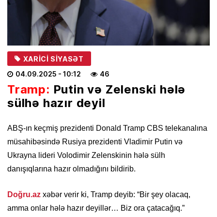
XARICI SIYASƏT
04.09.2025
- 10:12
46
Tramp:
Putin və Zelenski hələ
sülhə hazır deyil
ABŞ-ın keçmiş prezidenti Donald Tramp CBS telekanalına
müsahibəsində Rusiya prezidenti Vladimir Putin və
Ukrayna lideri Volodimir Zelenskinin hələ sülh
danışıqlarına hazır olmadığını bildirib.
Doğru.az
xəbər verir ki, Tramp deyib: “Bir şey olacaq,
amma onlar hələ hazır deyillər… Biz ora çatacağıq.”