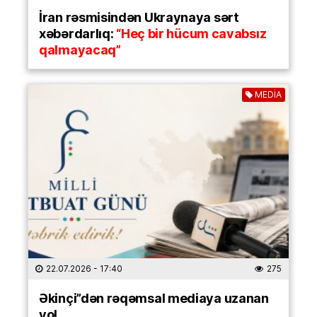
İran rəsmisindən Ukraynaya sərt
xəbərdarlıq:
“Heç bir hücum cavabsız
qalmayacaq”
MEDİA
22.07.2026
- 17:40
275
Əkinçi”dən rəqəmsal mediaya uzanan
yol