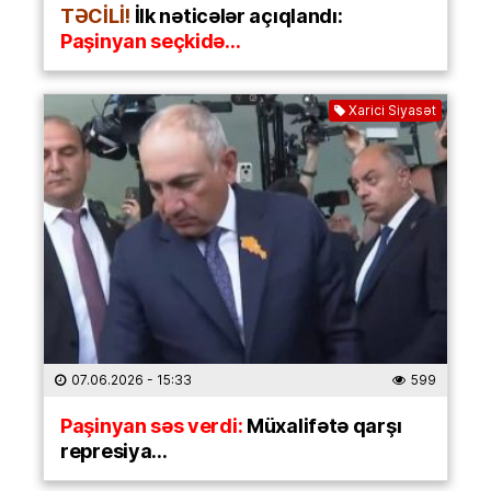
TƏCİLİ!
İlk nəticələr açıqlandı:
Paşinyan seçkidə…
Xarici Siyasət
07.06.2026
- 15:33
599
Paşinyan səs verdi:
Müxalifətə qarşı
represiya…