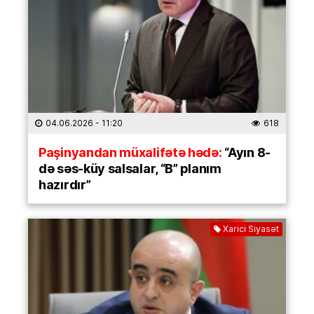
04.06.2026
- 11:20
618
Paşinyandan müxalifətə hədə:
“Ayın 8-
də səs-küy salsalar, “B” planım
hazırdır”
Xarici Siyasət