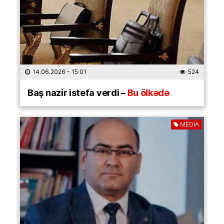
14.06.2026
- 15:01
524
Baş nazir istefa verdi –
Bu ölkədə
MEDİA