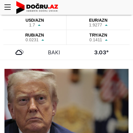
USD/AZN
EUR/AZN
1.7
1.9277
RUB/AZN
TRY/AZN
0.0231
0.1411
BAKI
3.03°