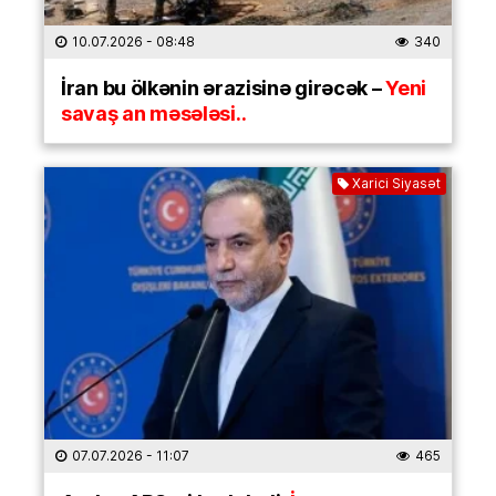
10.07.2026
- 08:48
340
İran bu ölkənin ərazisinə girəcək –
Yeni
savaş an məsələsi..
Xarici Siyasət
07.07.2026
- 11:07
465