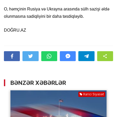
O, həmçinin Rusiya və Ukrayna arasında sülh sazişi əldə
olunmasına sadiqliyini bir daha təsdiqləyib.
DOĞRU.AZ
BƏNZƏR XƏBƏRLƏR
Xarici Siyasət