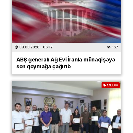
08.08.2026
- 06:12
167
ABŞ generalı Ağ Evi İranla münaqişəyə
son qoymağa çağırıb
MEDİA