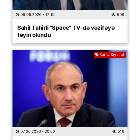
09.06.2026
- 17:19
699
Sahil Tahirli “Space” TV-də vəzifəyə
təyin olundu
Xarici Siyasət
07.06.2026
- 20:50
516