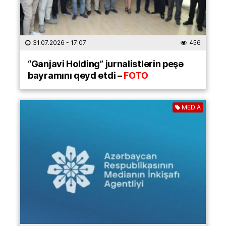
31.07.2026
- 17:07
456
“Ganjavi Holding” jurnalistlərin peşə
bayramını qeyd etdi –
FOTO
MEDİA