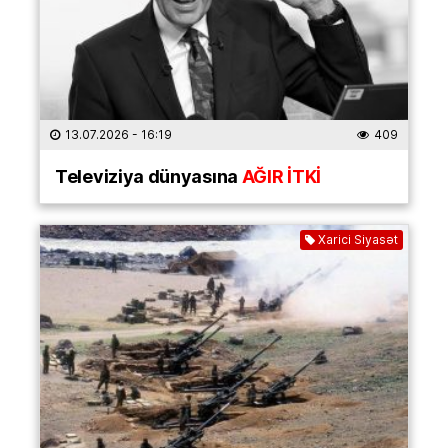
13.07.2026
- 16:19
409
Televiziya dünyasına
AĞIR İTKİ
Xarici Siyasət