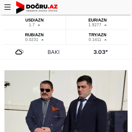
USD/AZN
EUR/AZN
1.7
1.9277
RUB/AZN
TRY/AZN
0.0231
0.1411
BAKI
3.03°