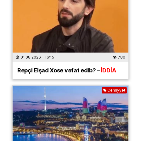
01.08.2026
- 16:15
780
Repçi Elşad Xose vəfat edib? –
İDDİA
Cəmiyyət