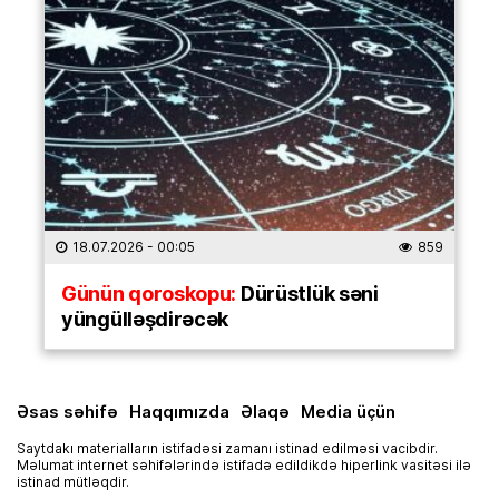
18.07.2026
- 00:05
859
Günün qoroskopu:
Dürüstlük səni
yüngülləşdirəcək
Əsas səhifə
Haqqımızda
Əlaqə
Media üçün
Saytdakı materialların istifadəsi zamanı istinad edilməsi vacibdir.
Məlumat internet səhifələrində istifadə edildikdə hiperlink vasitəsi ilə
istinad mütləqdir.