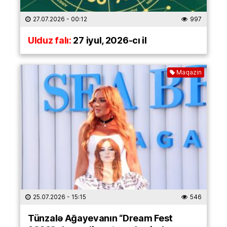
27.07.2026
- 00:12
997
Ulduz falı:
27 iyul, 2026-cı il
Maqazin
25.07.2026
- 15:15
546
Tünzalə Ağayevanın “Dream Fest