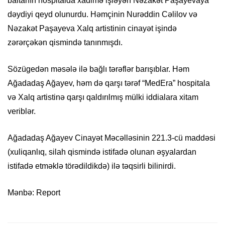
baltanın hospitalda xadimə işləyən Nəzakət Paşayevaya
dəydiyi qeyd olunurdu. Həmçinin Nurəddin Cəlilov və
Nəzakət Paşayeva Xalq artistinin cinayət işində
zərərçəkən qismində tanınmışdı.
Sözügedən məsələ ilə bağlı tərəflər barışıblar. Həm
Ağadadaş Ağayev, həm də qarşı tərəf “MedEra” hospitala
və Xalq artistinə qarşı qaldırılmış mülki iddialara xitam
veriblər.
Ağadadaş Ağayev Cinayət Məcəlləsinin 221.3-cü maddəsi
(xuliqanlıq, silah qismində istifadə olunan əşyalardan
istifadə etməklə törədildikdə) ilə təqsirli bilinirdi.
Mənbə: Report