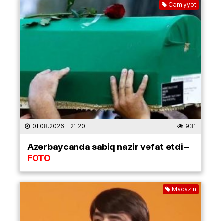
Cəmiyyət
01.08.2026
- 21:20
931
Azərbaycanda sabiq nazir vəfat etdi –
FOTO
Maqazin