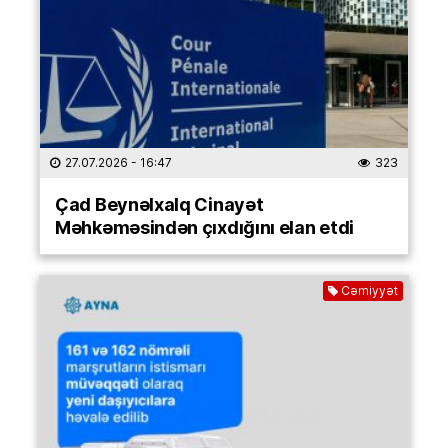
27.07.2026
- 16:47
323
Çad Beynəlxalq Cinayət
Məhkəməsindən çıxdığını elan etdi
Cəmiyyət