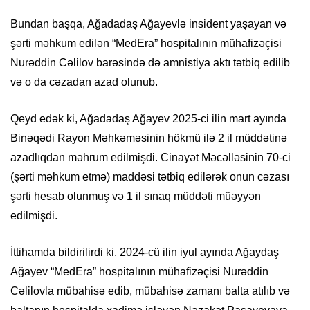
Bundan başqa, Ağadadaş Ağayevlə insident yaşayan və
şərti məhkum edilən “MedEra” hospitalının mühafizəçisi
Nurəddin Cəlilov barəsində də amnistiya aktı tətbiq edilib
və o da cəzadan azad olunub.
Qeyd edək ki, Ağadadaş Ağayev 2025-ci ilin mart ayında
Binəqədi Rayon Məhkəməsinin hökmü ilə 2 il müddətinə
azadlıqdan məhrum edilmişdi. Cinayət Məcəlləsinin 70-ci
(şərti məhkum etmə) maddəsi tətbiq edilərək onun cəzası
şərti hesab olunmuş və 1 il sınaq müddəti müəyyən
edilmişdi.
İttihamda bildirilirdi ki, 2024-cü ilin iyul ayında Ağaydaş
Ağayev “MedEra” hospitalının mühafizəçisi Nurəddin
Cəlilovla mübahisə edib, mübahisə zamanı balta atılıb və