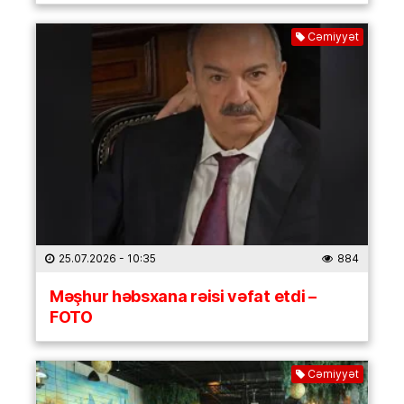
Cəmiyyət
25.07.2026
- 10:35
884
Məşhur həbsxana rəisi vəfat etdi –
FOTO
Cəmiyyət