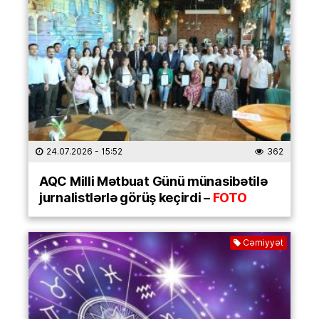
24.07.2026
- 15:52
362
AQC Milli Mətbuat Günü münasibətilə
jurnalistlərlə görüş keçirdi –
FOTO
Cəmiyyət