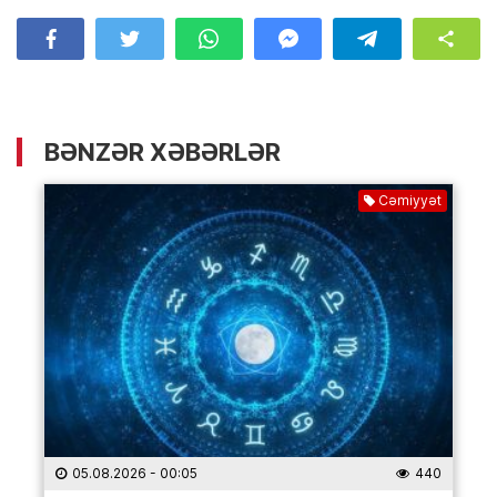
BƏNZƏR XƏBƏRLƏR
Cəmiyyət
05.08.2026
- 00:05
440