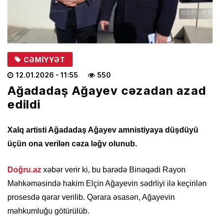
CƏMIYYƏT
12.01.2026
- 11:55
550
Ağadadaş Ağayev cəzadan azad
edildi
Xalq artisti Ağadadaş Ağayev amnistiyaya düşdüyü
üçün ona verilən cəza ləğv olunub.
Doğru.az
xəbər verir ki, bu barədə Binəqədi Rayon
Məhkəməsində hakim Elçin Ağayevin sədrliyi ilə keçirilən
prosesdə qərar verilib. Qərara əsasən, Ağayevin
məhkumluğu götürülüb.