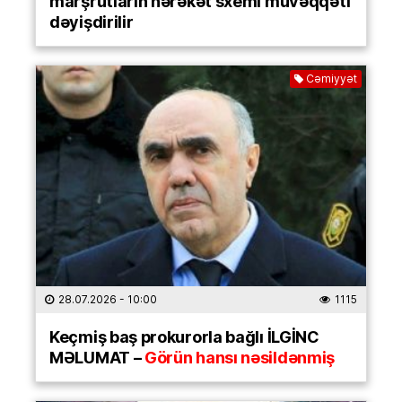
marşrutların hərəkət sxemi müvəqqəti
dəyişdirilir
Cəmiyyət
28.07.2026
- 10:00
1115
Keçmiş baş prokurorla bağlı İLGİNC
MƏLUMAT –
Görün hansı nəsildənmiş