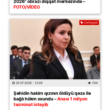
2026” obrazı diqqət mərkəzində –
FOTO/VİDEO
Cəmiyyət
25.07.2026
- 13:26
794
Şəhidin hakim qızının öldüyü qəza ilə
bağlı hökm oxundu –
Anası 1 milyon
təzminat istəyib