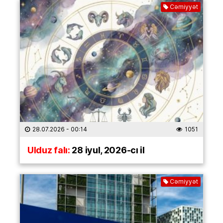
Cəmiyyət
28.07.2026
- 00:14
1051
Ulduz falı:
28 iyul, 2026-cı il
Cəmiyyət