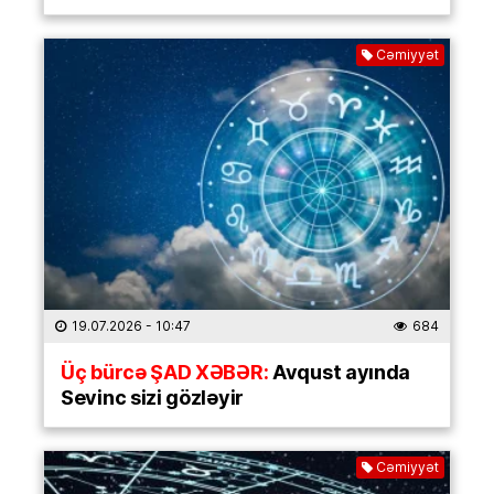
Cəmiyyət
19.07.2026
- 10:47
684
Üç bürcə ŞAD XƏBƏR:
Avqust ayında
Sevinc sizi gözləyir
Cəmiyyət