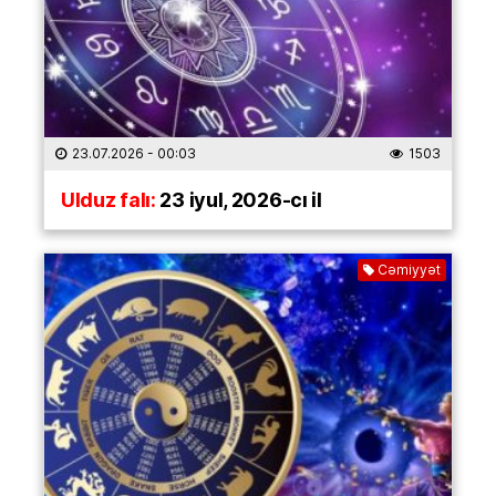
23.07.2026
- 00:03
1503
Ulduz falı:
23 iyul, 2026-cı il
Cəmiyyət