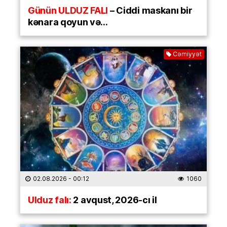
Günün ULDUZ FALI
– Ciddi maskanı bir
kənara qoyun və…
Cəmiyyət
02.08.2026
- 00:12
1060
Ulduz falı:
2 avqust, 2026-cı il