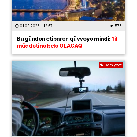
01.08.2026
- 12:57
576
Bu gündən etibarən qüvvəyə mindi:
1il
müddətinə belə OLACAQ
Cəmiyyət