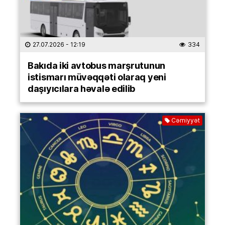
27.07.2026
- 12:19
334
Bakıda iki avtobus marşrutunun
istismarı müvəqqəti olaraq yeni
daşıyıcılara həvalə edilib
Cəmiyyət