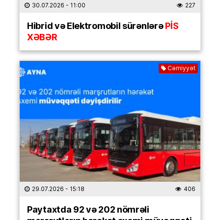
30.07.2026
- 11:00
227
Hibrid və Elektromobil sürənlərə
PİS
XƏBƏR
Cəmiyyət
29.07.2026
- 15:18
406
Paytaxtda 92 və 202 nömrəli