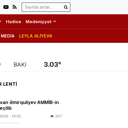
Search…
Hadisə
Mədəniyyət
MEDİA
LEYLA ƏLİYEVA
3.03°
BAKI
 LENTİ
rxan Əmirquliyev AMMİB-in
eçilib
.2026
- 16:52
207