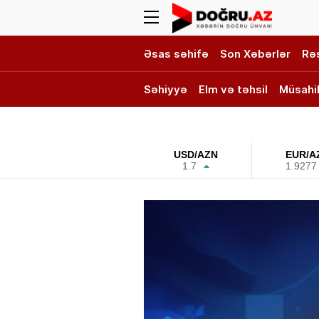
Əsas səhifə
Son Xəbərlər
Rə
Səhiyyə
Elm və təhsil
Müsahi
DOĞRU TV
USD/AZN
EUR/A
1.7
1.9277