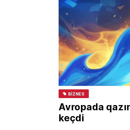
BIZNES
Avropada qazın
keçdi