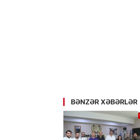
05.05.2026
- 12:14
722
Üz dərisinə necə qulluq e
lazımdır? –
Kosmetoloq S
Məmmədli ilə MÜSAHİBƏ
BƏNZƏR XƏBƏRLƏR