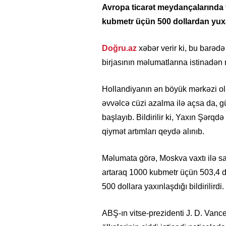
Avropa ticarət meydançalarında t
kubmetr üçün 500 dollardan yuxa
Doğru.az
xəbər verir ki, bu barəd
birjasının məlumatlarına istinadən
Hollandiyanın ən böyük mərkəzi ol
əvvəlcə cüzi azalma ilə açsa da, g
başlayıb. Bildirilir ki, Yaxın Şər
qiymət artımları qeydə alınıb.
Məlumata görə, Moskva vaxtı ilə s
artaraq 1000 kubmetr üçün 503,4 d
500 dollara yaxınlaşdığı bildirilirdi.
ABŞ-ın vitse-prezidenti J. D. Vanc