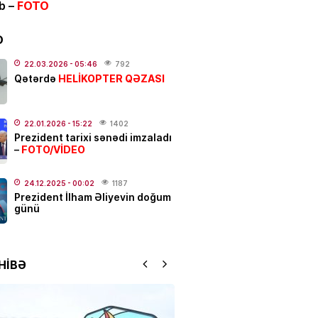
ib –
FOTO
ƏT
ycanda sabiq nazir vəfat
FOTO
D
.2026
- 21:20
924
22.03.2026
- 05:46
792
HELİKOPTER QƏZASI
Qətərdə
qətl törədildi
22.01.2026
- 15:22
1402
.2026
- 17:01
194
Prezident tarixi sənədi imzaladı
FOTO/VİDEO
–
N
Elşad Xose vəfat edib? –
24.12.2025
- 00:02
1187
Prezident İlham Əliyevin doğum
günü
.2026
- 16:15
774
YYƏT
HİBƏ
 susduğu gün:
Nəriman
zadə…
.2026
- 13:00
165