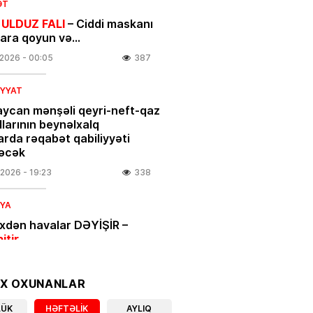
ƏT
 ULDUZ FALI
– Ciddi maskanı
nara qoyun və…
.2026
- 00:05
387
IYYAT
ycan mənşəli qeyri-neft-qaz
larının beynəlxalq
arda rəqabət qabiliyyəti
əcək
.2026
- 19:23
338
IYA
ixdən havalar DƏYİŞİR –
bitir
.2026
- 18:00
400
OX OXUNANLAR
IYYAT
LÜK
HƏFTƏLIK
AYLIQ
açılar üçün vacib xəbər