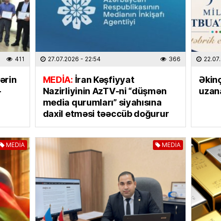
MEDİA
“Ganjav
bayram
31.07.
411
27.07.2026
- 22:54
366
22.07
lərin
MEDİA:
İran Kəşfiyyat
Əkin
İDMAN
–
Nazirliyinin AzTV-ni “düşmən
uzan
Salah 
media qurumları” siyahısına
31.07.
daxil etməsi təəccüb doğurur
EKOLOG
MEDİA
MEDİA
Yağış 
31.07.
DÜNYA
İki ölkə
olundu