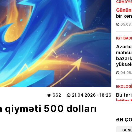
CƏMIYY
Günün
bir kə
05.08
İQTISAD
Azərba
məhsul
bazarl
yüksəl
04.08
EKOLOG
Bu tar
662
21.04.2026
- 18:26
İstilər 
 qiyməti 500 dolları
04.08
ƏN Ç
İQTISAD
GÜN
Pensiy