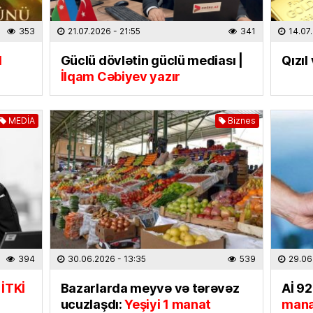
31.07.
353
21.07.2026
- 21:55
341
14.07
ELM VƏ 
“Xaric
1
Güclü dövlətin güclü mediası |
Qızıl
seçərk
İlqam Cəbiyev yazır
diqqət 
30.07
MEDİA
Biznes
İQTISAD
İxraca
rəsmilə
kompen
30.07
CƏMIYY
Hibrid
394
30.06.2026
- 13:35
539
29.06
XƏBƏ
 İTKİ
Bazarlarda meyvə və tərəvəz
Aİ 92
30.07
ucuzlaşdı:
Yeşiyi 1 manat
mana