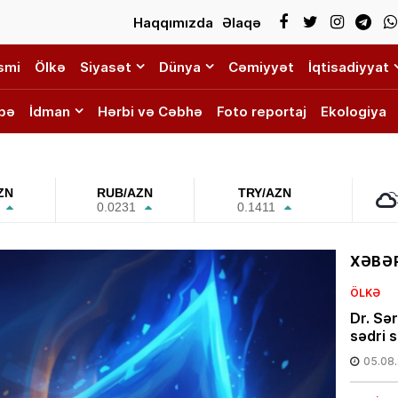
Haqqımızda
Əlaqə
smi
Ölkə
Siyasət
Dünya
Cəmiyyət
İqtisadiyyat
bə
İdman
Hərbi və Cəbhə
Foto reportaj
Ekologiya
ZN
RUB/AZN
TRY/AZN
0.0231
0.1411
XƏBƏR
ÖLKƏ
Dr. Sə
sədri s
05.08