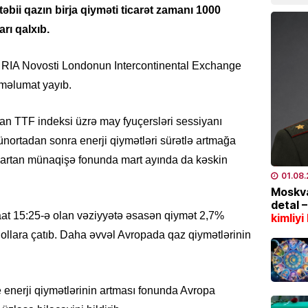
əbii qazın birja qiyməti ticarət zamanı 1000
04.08
rı qalxıb.
TÜRK DÜ
ə RIA Novosti Londonun Intercontinental Exchange
CASCFE
daha bi
 məlumat yayıb.
04.08
an TTF indeksi üzrə may fyuçersləri sessiyanı
İQTISAD
ünortadan sonra enerji qiymətləri sürətlə artmağa
Tramp 
qdə artan münaqişə fonunda mart ayında da kəskin
qazanm
01.08
04.08
Moskva
detal 
aat 15:25-ə olan vəziyyətə əsasən qiymət 2,7%
kimliyi
ÖLKƏ
ollara çatıb. Daha əvvəl Avropada qaz qiymətlərinin
8 gün
04.08
e enerji qiymətlərinin artması fonunda Avropa
ÖLKƏ