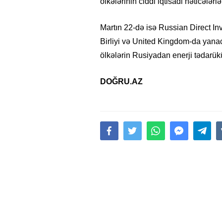
ölkələrinin ciddi iqtisadi nəticələrlə
Martın 22-də isə Russian Direct In
Birliyi və United Kingdom-da yana
ölkələrin Rusiyadan enerji tədarük
DOĞRU.AZ
15.02.2026
- 18:49
1015
Leyla Əliyeva babasının 
gününü belə qeyd etdi –
F