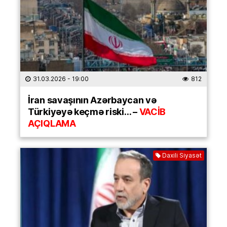
31.03.2026
- 19:00
812
İran savaşının Azərbaycan və
Türkiyəyə keçmə riski… –
VACİB
AÇIQLAMA
Daxili Siyasət