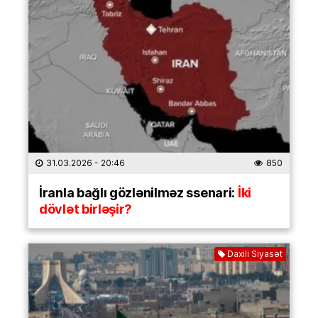
31.03.2026
- 20:46
850
İranla bağlı gözlənilməz ssenari:
İki
dövlət birləşir?
Daxili Siyasət