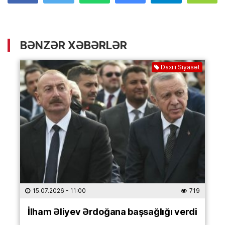
BƏNZƏR XƏBƏRLƏR
Daxili Siyasət
15.07.2026
- 11:00
719
İlham Əliyev Ərdoğana başsağlığı verdi