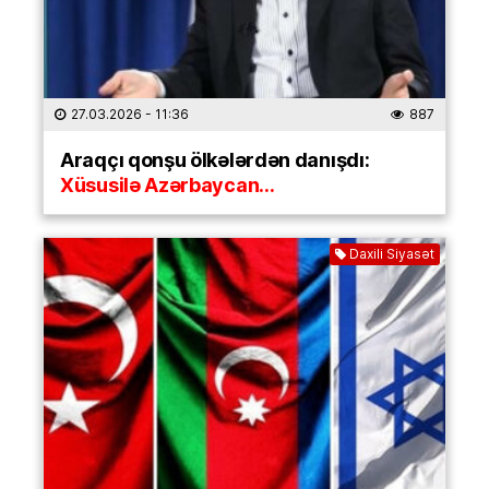
27.03.2026
- 11:36
887
Araqçı qonşu ölkələrdən danışdı:
Xüsusilə Azərbaycan…
Daxili Siyasət