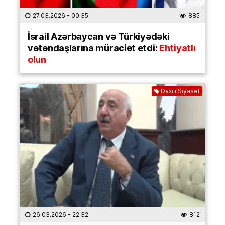
27.03.2026
- 00:35
885
İsrail Azərbaycan və Türkiyədəki
vətəndaşlarına müraciət etdi:
Ehtiyatlı
olun
Daxili Siyasət
26.03.2026
- 22:32
812