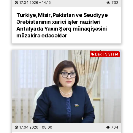
17.04.2026
- 14:15
732
Türkiyə, Misir, Pakistan və Səudiyyə
Ərəbistanının xarici işlər nazirləri
Antalyada Yaxın Şərq münaqişəsini
müzakirə edəcəklər
Daxili Siyasət
17.04.2026
- 08:00
704