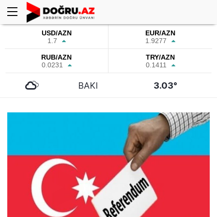
USD/AZN
EUR/AZN
1.7
1.9277
RUB/AZN
TRY/AZN
0.0231
0.1411
BAKI
3.03°