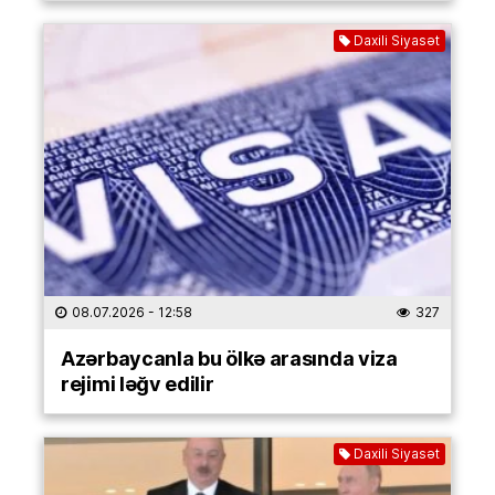
Daxili Siyasət
08.07.2026
- 12:58
327
Azərbaycanla bu ölkə arasında viza
rejimi ləğv edilir
Daxili Siyasət