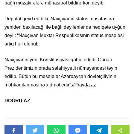
bağlı müzakirələrə münasibət bildirərkən deyib.
Deputat qeyd edib ki, Naxçıvanın status məsələsinə
yenidən baxılacağı ilə bağlı deyilənlər də həqiqətə uyğun
deyil: “Naxçıvan Muxtar Respublikasının status məsələsi
artıq həll olunub.
Naxçıvanın yeni Konstitusiyası qəbul edilib. Cənab
Prezidentimizin orada səlahiyyətli nümayəndəsi təyin
edilib. Bütün bu məsələlər Azərbaycan dövlətçiliyinin
möhkəmlənməsinə xidmət edir”.//Pravda.az
DOĞRU.AZ