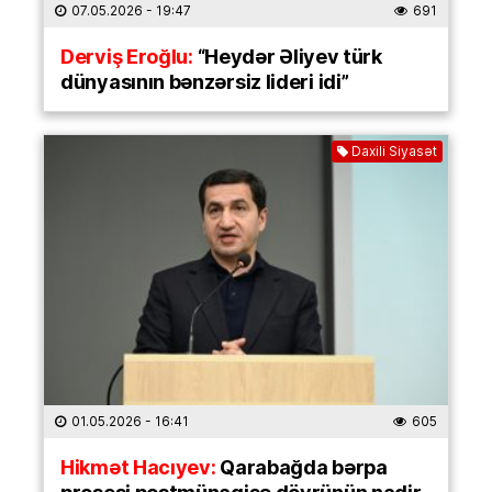
07.05.2026
- 19:47
691
Derviş Eroğlu:
“Heydər Əliyev türk
dünyasının bənzərsiz lideri idi”
Daxili Siyasət
01.05.2026
- 16:41
605
Hikmət Hacıyev:
Qarabağda bərpa