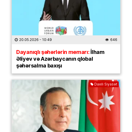
20.05.2026
- 10:49
646
Dayanıqlı şəhərlərin memarı:
İlham
Əliyev və Azərbaycanın qlobal
şəhərsalma baxışı
Daxili Siyasət