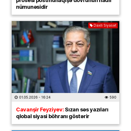
prosesi postmünaqişə dövrünün nadir
nümunəsidir
Daxili Siyasət
01.05.2026
- 16:24
590
Cavanşir Feyziyev:
Sızan səs yazıları
qlobal siyasi böhranı göstərir