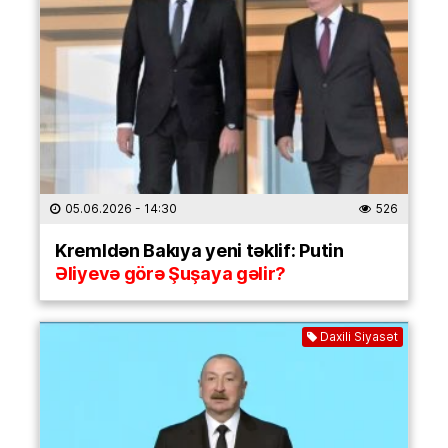
05.06.2026
- 14:30
526
Kremldən Bakıya yeni təklif: Putin
Əliyevə görə Şuşaya gəlir?
Daxili Siyasət