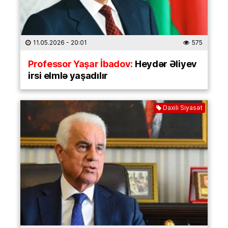
11.05.2026
- 20:01
575
Professor Yaşar İbadov:
Heydər Əliyev
irsi elmlə yaşadılır
Daxili Siyasət