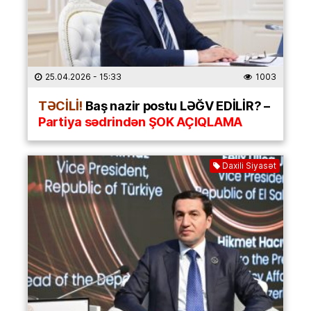
25.04.2026
- 15:33
1003
TƏCİLİ!
Baş nazir postu LƏĞV EDİLİR? –
Partiya sədrindən ŞOK AÇIQLAMA
Daxili Siyasət