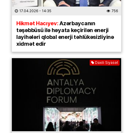
17.04.2026
- 14:35
756
Hikmət Hacıyev:
Azərbaycanın
təşəbbüsü ilə həyata keçirilən enerji
layihələri qlobal enerji təhlükəsizliyinə
xidmət edir
Daxili Siyasət