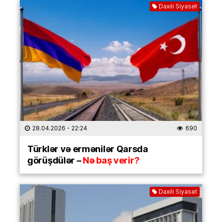
Daxili Siyasət
28.04.2026
- 22:24
690
Türklər və ermənilər Qarsda
görüşdülər –
Nə baş verir?
Daxili Siyasət