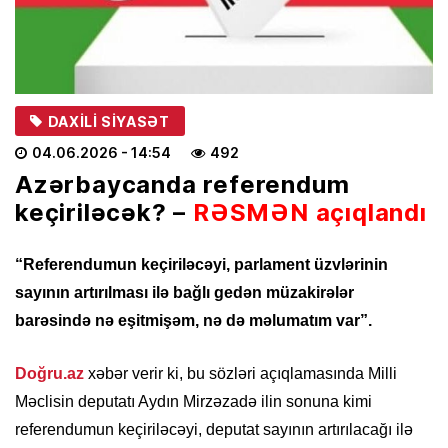
DAXILI SIYASƏT
04.06.2026
- 14:54
492
Azərbaycanda referendum
keçiriləcək? –
RƏSMƏN açıqlandı
“Referendumun keçiriləcəyi, parlament üzvlərinin
sayının artırılması ilə bağlı gedən müzakirələr
barəsində nə eşitmişəm, nə də məlumatım var”.
Doğru.az
xəbər verir ki, bu sözləri açıqlamasında Milli
Məclisin deputatı Aydın Mirzəzadə ilin sonuna kimi
referendumun keçiriləcəyi, deputat sayının artırılacağı ilə