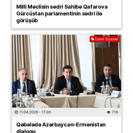
Milli Məclisin sədri Sahibə Qafarova
Gürcüstan parlamentinin sədri ilə
görüşüb
Daxili Siyasət
11.04.2026
- 17:00
716
Qəbələdə Azərbaycan–Ermənistan
dialoqu