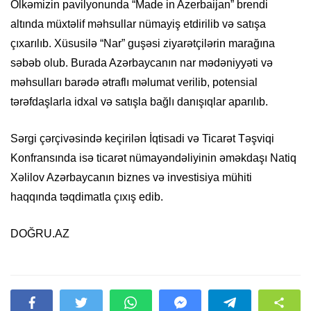
Ölkəmizin pavilyonunda “Made in Azerbaijan” brendi
altında müxtəlif məhsullar nümayiş etdirilib və satışa
çıxarılıb. Xüsusilə “Nar” guşəsi ziyarətçilərin marağına
səbəb olub. Burada Azərbaycanın nar mədəniyyəti və
məhsulları barədə ətraflı məlumat verilib, potensial
tərəfdaşlarla idxal və satışla bağlı danışıqlar aparılıb.
Sərgi çərçivəsində keçirilən İqtisadi və Ticarət Təşviqi
Konfransında isə ticarət nümayəndəliyinin əməkdaşı Natiq
Xəlilov Azərbaycanın biznes və investisiya mühiti
haqqında təqdimatla çıxış edib.
DOĞRU.AZ