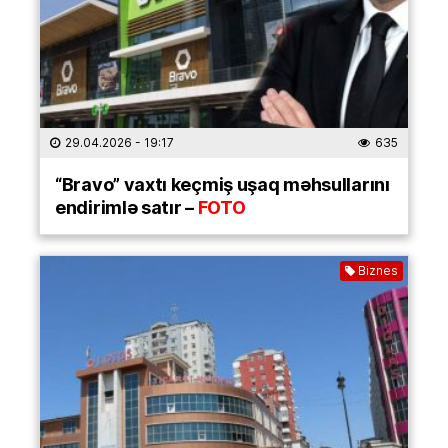
29.04.2026
- 19:17
635
“Bravo” vaxtı keçmiş uşaq məhsullarını
endirimlə satır –
FOTO
Biznes