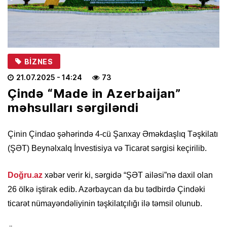
BIZNES
21.07.2025
- 14:24
73
Çində “Made in Azerbaijan”
məhsulları sərgiləndi
Çinin Çindao şəhərində 4-cü Şanxay Əməkdaşlıq Təşkilatı
(ŞƏT) Beynəlxalq İnvestisiya və Ticarət sərgisi keçirilib.
Doğru.az
xəbər verir ki, sərgidə “ŞƏT ailəsi”nə daxil olan
26 ölkə iştirak edib. Azərbaycan da bu tədbirdə Çindəki
ticarət nümayəndəliyinin təşkilatçılığı ilə təmsil olunub.