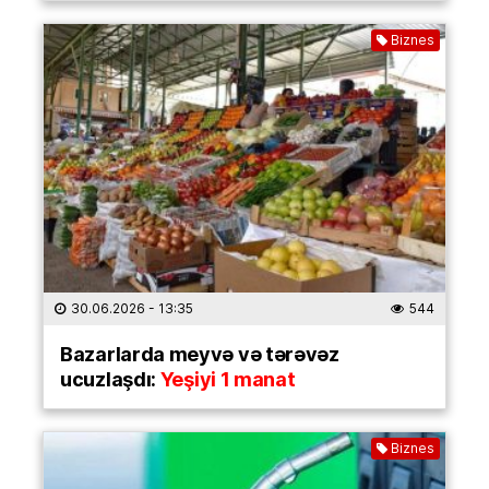
Biznes
30.06.2026
- 13:35
544
Bazarlarda meyvə və tərəvəz
ucuzlaşdı:
Yeşiyi 1 manat
Biznes