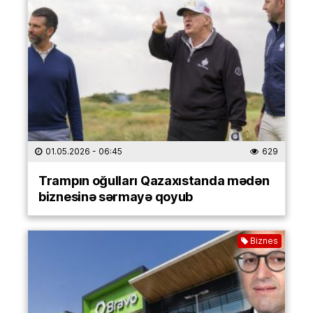
01.05.2026
- 06:45
629
Trampın oğulları Qazaxıstanda mədən
biznesinə sərmayə qoyub
Biznes