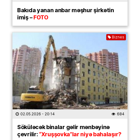
Bakıda yanan anbar məşhur şirkətin
imiş –
FOTO
Biznes
02.05.2026
- 20:14
684
Söküləcək binalar gəlir mənbəyinə
çevrilir:
“Xruşşovka”lar niyə bahalaşır?