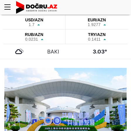
USD/AZN
EUR/AZN
1.7
1.9277
RUB/AZN
TRY/AZN
0.0231
0.1411
BAKI
3.03°