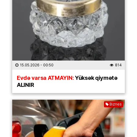
15.05.2026
- 00:50
814
Evdə varsa ATMAYIN:
Yüksək qiymətə
ALINIR
Biznes