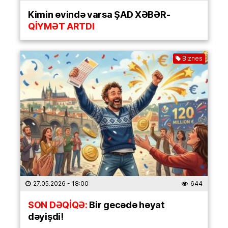
Kimin evində varsa ŞAD XƏBƏR-
QİYMƏT ARTDI
Biznes
27.05.2026
- 18:00
644
SON DƏQİQƏ:
Bir gecədə həyat
dəyişdi!