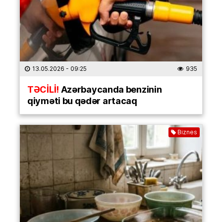
13.05.2026
- 09:25
935
TƏCİLİ!
Azərbaycanda benzinin
qiyməti bu qədər artacaq
Biznes