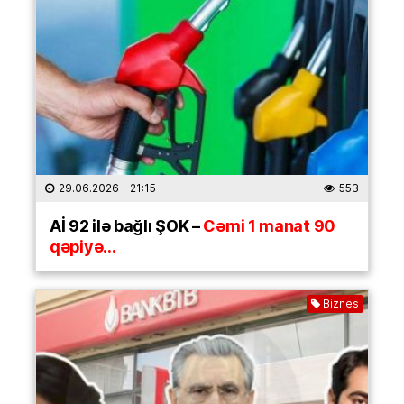
29.06.2026
- 21:15
553
Aİ 92 ilə bağlı ŞOK –
Cəmi 1 manat 90
qəpiyə…
Biznes