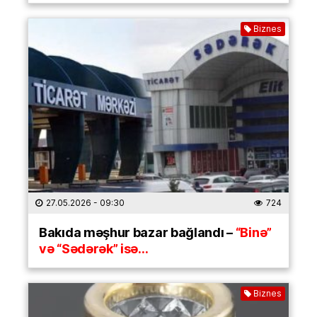
Biznes
27.05.2026
- 09:30
724
Bakıda məşhur bazar bağlandı –
“Binə”
və “Sədərək” isə…
Biznes