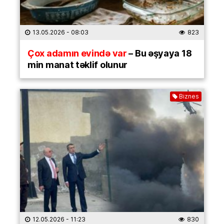
13.05.2026
- 08:03
823
Çox adamın evində var
– Bu əşyaya 18
min manat təklif olunur
Biznes
12.05.2026
- 11:23
830