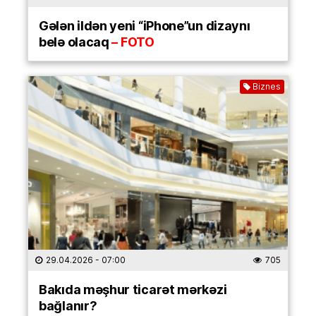
Gələn ildən yeni “iPhone”un dizaynı
belə
olacaq
– FOTO
Biznes
29.04.2026
- 07:00
705
Bakıda məşhur ticarət mərkəzi
bağlanır?