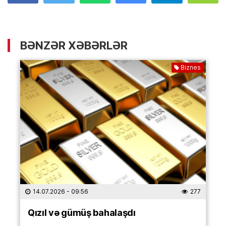
BƏNZƏR XƏBƏRLƏR
Biznes
14.07.2026
- 09:56
277
Qızıl və gümüş bahalaşdı