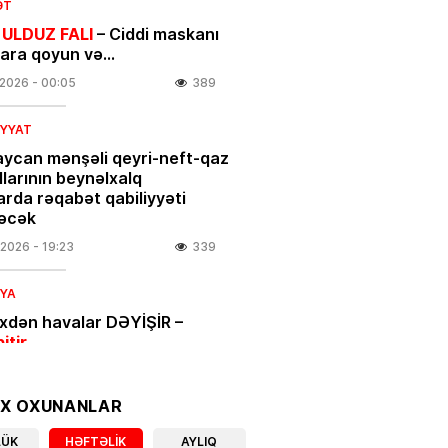
ƏT
 ULDUZ FALI
– Ciddi maskanı
nara qoyun və…
.2026
- 00:05
389
IYYAT
ycan mənşəli qeyri-neft-qaz
larının beynəlxalq
arda rəqabət qabiliyyəti
əcək
.2026
- 19:23
339
IYA
ixdən havalar DƏYİŞİR –
bitir
.2026
- 18:00
401
OX OXUNANLAR
IYYAT
LÜK
HƏFTƏLIK
AYLIQ
açılar üçün vacib xəbər