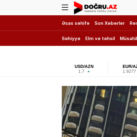
Əsas səhifə
Son Xəbərlər
Rə
Səhiyyə
Elm və təhsil
Müsahi
DOĞRU TV
USD/AZN
EUR/A
1.7
1.9277