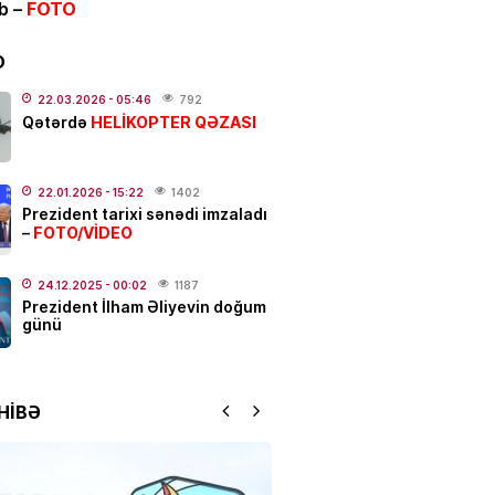
ib –
FOTO
ƏT
ycanda sabiq nazir vəfat
FOTO
D
.2026
- 21:20
924
22.03.2026
- 05:46
792
HELİKOPTER QƏZASI
Qətərdə
qətl törədildi
22.01.2026
- 15:22
1402
.2026
- 17:01
194
Prezident tarixi sənədi imzaladı
FOTO/VİDEO
–
N
Elşad Xose vəfat edib? –
24.12.2025
- 00:02
1187
Prezident İlham Əliyevin doğum
günü
.2026
- 16:15
774
YYƏT
HİBƏ
 susduğu gün:
Nəriman
zadə…
.2026
- 13:00
165