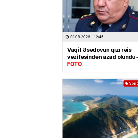
01.08.2026
- 12:45
Vaqif Əsədovun qızı rəis
vəzifəsindən azad olundu 
FOTO
Son 