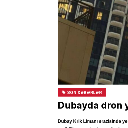
SON XƏBƏRLƏR
Dubayda dron 
Dubay Krik Limanı ərazisində ye