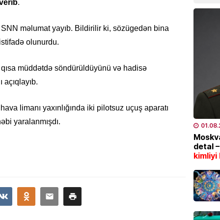
verib
.
04.08
 SNN məlumat yayıb. Bildirilir ki, sözügedən bina
TÜRK DÜ
stifadə olunurdu.
CASCFE
daha bi
ın qısa müddətdə söndürüldüyünü və hadisə
04.08
 açıqlayıb.
İQTISAD
ava limanı yaxınlığında iki pilotsuz uçuş aparatı
Tramp 
qazanm
əbi yaralanmışdı.
01.08
04.08
Moskva
detal 
kimliyi
ÖLKƏ
8 gün
04.08
ÖLKƏ