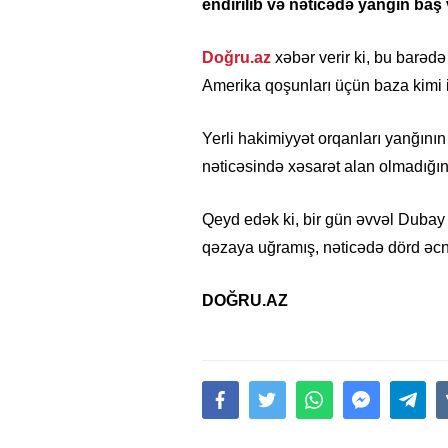
endirilib və nəticədə yanğın baş 
Doğru.az
xəbər verir ki, bu barədə
Amerika qoşunları üçün baza kimi i
Yerli hakimiyyət orqanları yanğın
nəticəsində xəsarət alan olmadığını
Qeyd edək ki, bir gün əvvəl Dubay h
qəzaya uğramış, nəticədə dörd əcn
DOĞRU.AZ