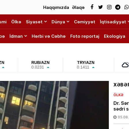
Haqqımızda
Əlaqə
smi
Ölkə
Siyasət
Dünya
Cəmiyyət
İqtisadiyyat
bə
İdman
Hərbi və Cəbhə
Foto reportaj
Ekologiya
ZN
RUB/AZN
TRY/AZN
0.0231
0.1411
XƏBƏR
ÖLKƏ
Dr. Sə
sədri s
05.08