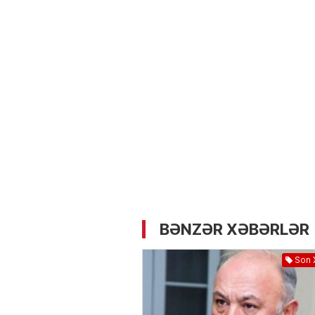
05.05.2026
- 12:14
722
Üz dərisinə necə qulluq e
lazımdır? –
Kosmetoloq S
Məmmədli ilə MÜSAHİBƏ
BƏNZƏR XƏBƏRLƏR
Son 