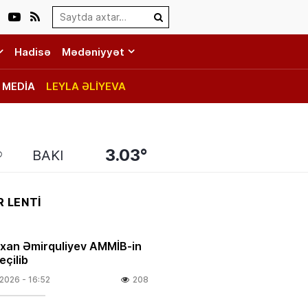
Search…
Hadisə
Mədəniyyət
MEDİA
LEYLA ƏLİYEVA
3.03°
BAKI
 LENTİ
rxan Əmirquliyev AMMİB-in
eçilib
.2026
- 16:52
208