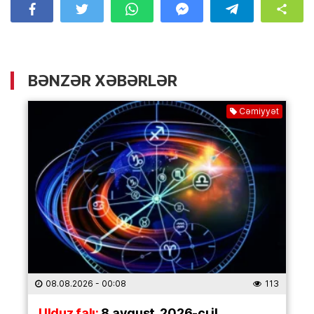
BƏNZƏR XƏBƏRLƏR
Cəmiyyət
08.08.2026
- 00:08
113
Ulduz falı:
8 avqust, 2026-cı il