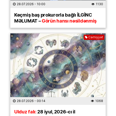
28.07.2026
- 10:00
1130
Keçmiş baş prokurorla bağlı İLGİNC
MƏLUMAT –
Görün hansı nəsildənmiş
Cəmiyyət
28.07.2026
- 00:14
1068
Ulduz falı:
28 iyul, 2026-cı il