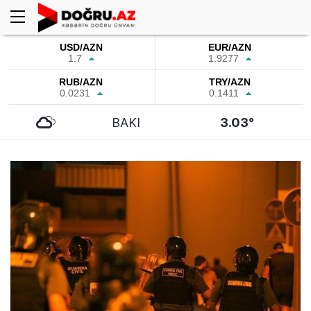
USD/AZN
EUR/AZN
1.7
1.9277
RUB/AZN
TRY/AZN
0.0231
0.1411
BAKI
3.03°