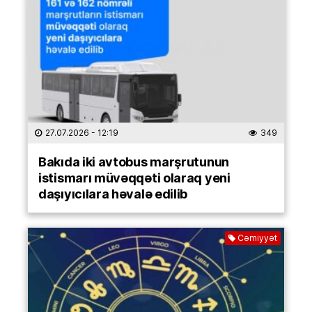
27.07.2026
- 12:19
349
Bakıda iki avtobus marşrutunun
istismarı müvəqqəti olaraq yeni
daşıyıcılara həvalə edilib
Cəmiyyət