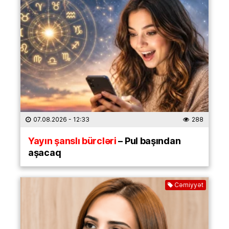
07.08.2026
- 12:33
288
Yayın şanslı bürcləri
– Pul başından
aşacaq
Cəmiyyət