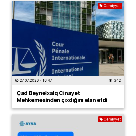
Cəmiyyət
27.07.2026
- 16:47
342
Çad Beynəlxalq Cinayət
Məhkəməsindən çıxdığını elan etdi
Cəmiyyət