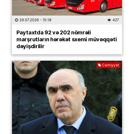
29.07.2026
- 15:18
427
Paytaxtda 92 və 202 nömrəli
marşrutların hərəkət sxemi müvəqqəti
dəyişdirilir
Cəmiyyət