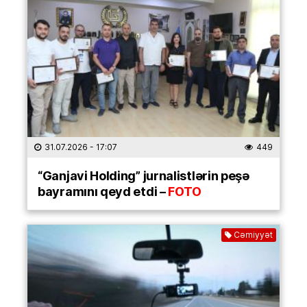
31.07.2026
- 17:07
449
“Ganjavi Holding” jurnalistlərin peşə
bayramını qeyd etdi –
FOTO
Cəmiyyət