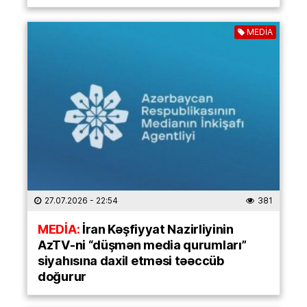
MEDİA
27.07.2026
- 22:54
381
MEDİA:
İran Kəşfiyyat Nazirliyinin
AzTV-ni “düşmən media qurumları”
siyahısına daxil etməsi təəccüb
doğurur