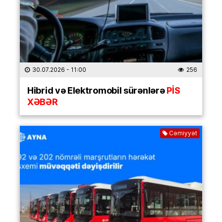
30.07.2026
- 11:00
256
Hibrid və Elektromobil sürənlərə
PİS
XƏBƏR
Cəmiyyət