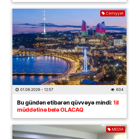
Cəmiyyət
01.08.2026
- 12:57
604
Bu gündən etibarən qüvvəyə mindi:
1il
müddətinə belə OLACAQ
MEDİA