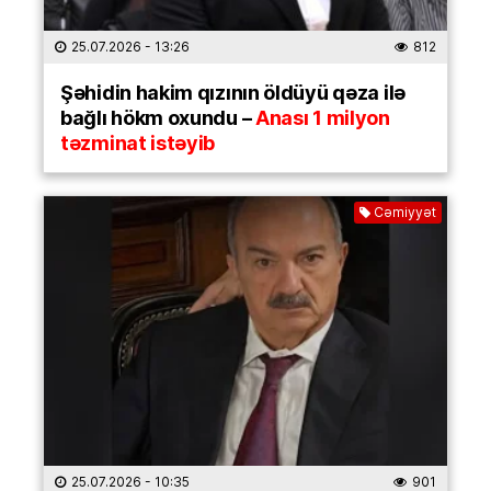
25.07.2026
- 13:26
812
Şəhidin hakim qızının öldüyü qəza ilə
bağlı hökm oxundu –
Anası 1 milyon
təzminat istəyib
Cəmiyyət
25.07.2026
- 10:35
901