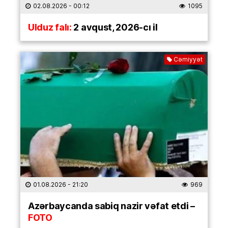
02.08.2026
- 00:12
1095
Ulduz falı:
2 avqust, 2026-cı il
Cəmiyyət
01.08.2026
- 21:20
969
Azərbaycanda sabiq nazir vəfat etdi –
FOTO