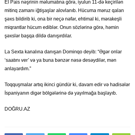
El Pais nəşrinin məlumatına görə, iyulun 11-də keçirilən
mitinq zamanı iğtişaşlar alovlanıb. Hücuma məruz qalan
şəxs bildirib ki, ona bir neçə nəfər, ehtimal ki, mərakeşli
miqrantlar hücum ediblər. Onun sözlərinə görə, həmin
şəxslər başqa dildə danışırdılar.
La Sexta kanalına danışan Dominqo deyib: “Əgər onlar
‘saatını ver’ və ya buna bənzər nəsə desəydilər, mən
anlayardım.”
Toqquşmalar artıq ikinci gündür ki, davam edir və hadisələr
İspaniyanın digər bölgələrinə də yayılmağa başlayıb.
DOĞRU.AZ