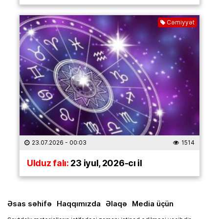
Cəmiyyət
23.07.2026
- 00:03
1514
Ulduz falı:
23 iyul, 2026-cı il
Əsas səhifə
Haqqımızda
Əlaqə
Media üçün