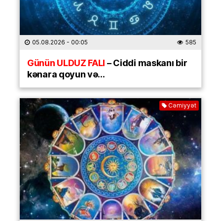
05.08.2026
- 00:05
585
Günün ULDUZ FALI
– Ciddi maskanı bir
kənara qoyun və…
Cəmiyyət