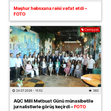
Məşhur həbsxana rəisi vəfat etdi –
FOTO
Cəmiyyət
24.07.2026
- 15:52
382
AQC Milli Mətbuat Günü münasibətilə
jurnalistlərlə görüş keçirdi –
FOTO