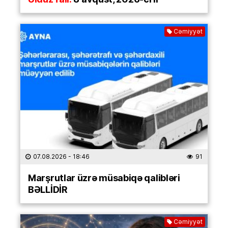
Cəmiyyət
07.08.2026
- 18:46
91
Marşrutlar üzrə müsabiqə qalibləri
BƏLLİDİR
Cəmiyyət