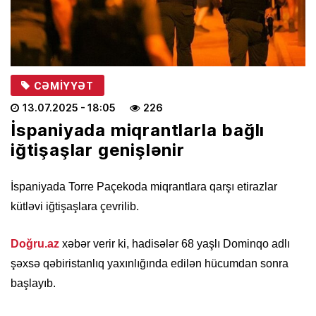
CƏMIYYƏT
13.07.2025
- 18:05
226
İspaniyada miqrantlarla bağlı
iğtişaşlar genişlənir
İspaniyada Torre Paçekoda miqrantlara qarşı etirazlar
kütləvi iğtişaşlara çevrilib.
Doğru.az
xəbər verir ki, hadisələr 68 yaşlı Dominqo adlı
şəxsə qəbiristanlıq yaxınlığında edilən hücumdan sonra
başlayıb.