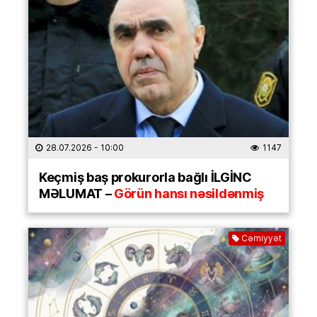
28.07.2026
- 10:00
1147
Keçmiş baş prokurorla bağlı İLGİNC
MƏLUMAT –
Görün hansı nəsildənmiş
Cəmiyyət