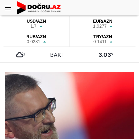
USD/AZN
EUR/AZN
1.7
1.9277
RUB/AZN
TRY/AZN
0.0231
0.1411
BAKI
3.03°