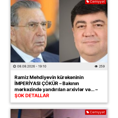
Cəmiyyət
08.08.2026
- 19:10
259
Ramiz Mehdiyevin kürəkəninin
İMPERİYASI ÇÖKÜR – Bakının
mərkəzində yandırılan arxivlər və… –
ŞOK DETALLAR
Cəmiyyət