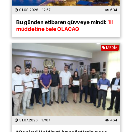
01.08.2026
- 12:57
634
Bu gündən etibarən qüvvəyə mindi:
1il
müddətinə belə OLACAQ
MEDİA
31.07.2026
- 17:07
464