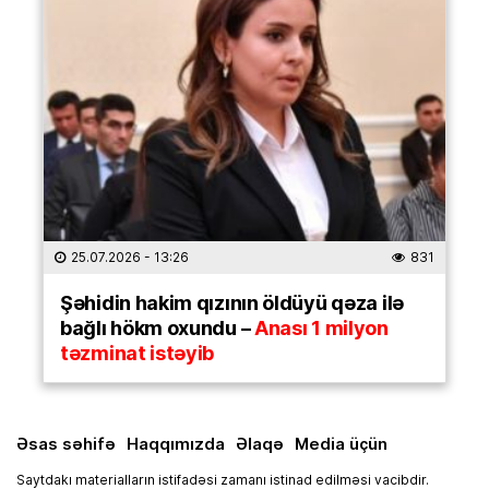
25.07.2026
- 13:26
831
Şəhidin hakim qızının öldüyü qəza ilə
bağlı hökm oxundu –
Anası 1 milyon
təzminat istəyib
Əsas səhifə
Haqqımızda
Əlaqə
Media üçün
Saytdakı materialların istifadəsi zamanı istinad edilməsi vacibdir.