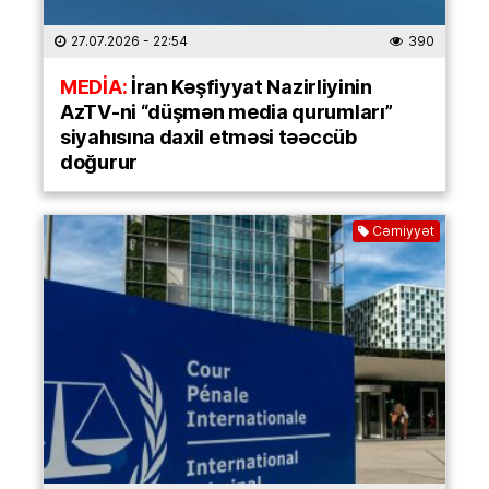
27.07.2026
- 22:54
390
MEDİA:
İran Kəşfiyyat Nazirliyinin
AzTV-ni “düşmən media qurumları”
siyahısına daxil etməsi təəccüb
doğurur
Cəmiyyət