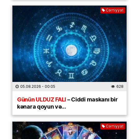
Cəmiyyət
05.08.2026
- 00:05
628
Günün ULDUZ FALI
– Ciddi maskanı bir
kənara qoyun və…
Cəmiyyət