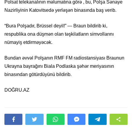
Polsat telekanalının məlumatına görə , bu, Polşa Sənaye
Nazirliyinin Katovitsedə yerləşən binasında baş verib.
“Bura Polşadır, Brüssel deyil!” — Braun bildirib ki,
respublika ona düşmən olan təşkilatların simvollarını
nümayiş etdirməyəcək.
Bundan əvvəl Polşanın RMF FM radiostansiyası Braunun
Ukrayna bayrağını Biala Podlaska şəhər meriyasının
binasından götürdüyünü bildirib.
DOĞRU.AZ