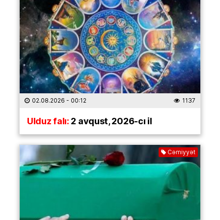
02.08.2026
- 00:12
1137
Ulduz falı:
2 avqust, 2026-cı il
Cəmiyyət