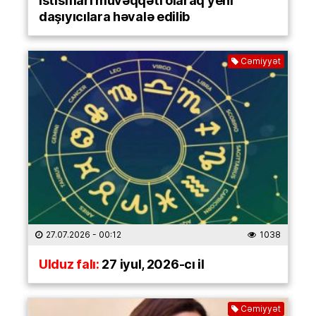
istismarı müvəqqəti olaraq yeni
daşıyıcılara həvalə edilib
Cəmiyyət
27.07.2026
- 00:12
1038
Ulduz falı:
27 iyul, 2026-cı il
Cəmiyyət