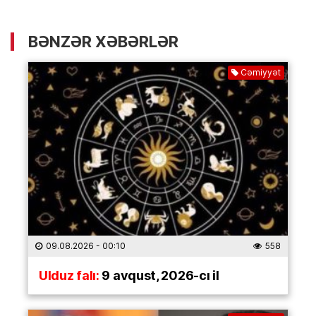
BƏNZƏR XƏBƏRLƏR
Cəmiyyət
09.08.2026
- 00:10
558
Ulduz falı:
9 avqust, 2026-cı il