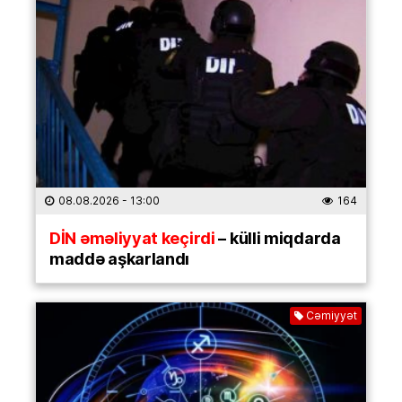
08.08.2026
- 13:00
164
DİN əməliyyat keçirdi
– külli miqdarda
maddə aşkarlandı
Cəmiyyət