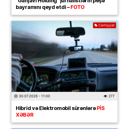
“Ganjavi Holding” jurnalistlərin peşə
bayramını qeyd etdi –
FOTO
Cəmiyyət
30.07.2026
- 11:00
277
Hibrid və Elektromobil sürənlərə
PİS
XƏBƏR