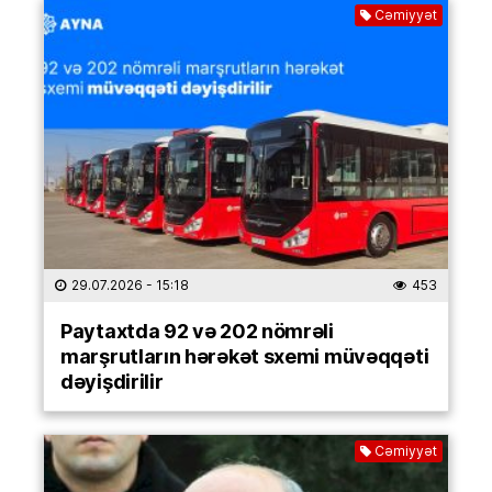
Cəmiyyət
29.07.2026
- 15:18
453
Paytaxtda 92 və 202 nömrəli
marşrutların hərəkət sxemi müvəqqəti
dəyişdirilir
Cəmiyyət