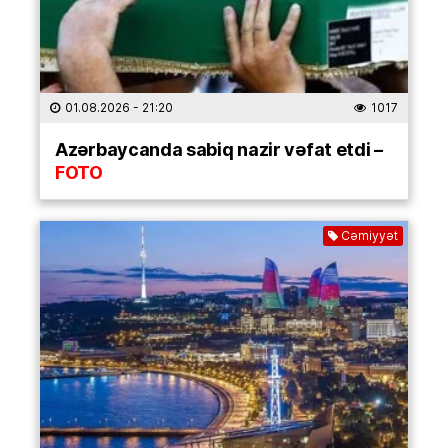
01.08.2026
- 21:20
1017
Azərbaycanda sabiq nazir vəfat etdi –
FOTO
Cəmiyyət