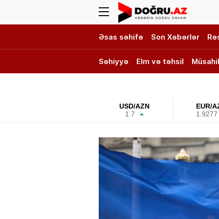
Əsas səhifə
Son Xəbərlər
Rə
Səhiyyə
Elm və təhsil
Müsahi
DOĞRU TV
USD/AZN
EUR/A
1.7
1.9277