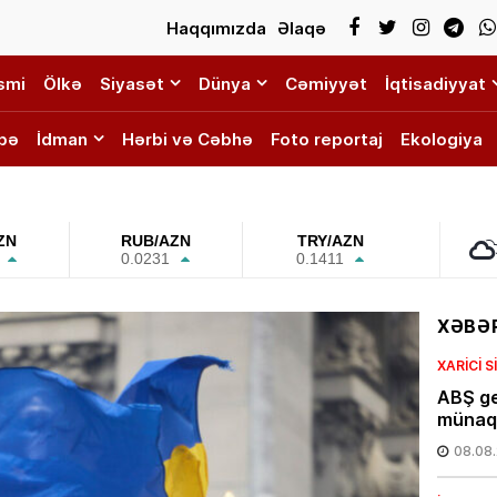
Haqqımızda
Əlaqə
smi
Ölkə
Siyasət
Dünya
Cəmiyyət
İqtisadiyyat
bə
İdman
Hərbi və Cəbhə
Foto reportaj
Ekologiya
ZN
RUB/AZN
TRY/AZN
0.0231
0.1411
XƏBƏR
XARICI 
ABŞ ge
münaqi
08.08