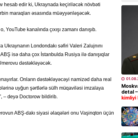
07.08
ow hesab edir ki, Ukraynada keçiriləcək növbəti
ərbin maraqları əsasında müəyyənləşəcək.
CƏMIYY
Marşru
ə o, YouTube kanalında çıxışı zamanı danışıb.
BƏLLİD
07.08
ya Ukraynanın Londondakı səfiri Valeri Zalujnını
 ABŞ isə daha çox İstanbulda Rusiya ilə danışıqlar
EKOLOG
Leysan
Umerovu dəstəkləyəcək.
XƏBƏR
07.08
01.08
nayırlar. Onların dəstəkləyəcəyi namizəd daha real
Moskva
blərinə uyğun şərtlərlə sülh müqaviləsi imzalaya
detal 
İDMAN
, – deyə Doctorow bildirib.
kimliyi
“Fənər
07.08
rovun ABŞ-dakı siyasi əlaqələri onu Vaşinqton üçün
SƏHIYYƏ
Bakıda