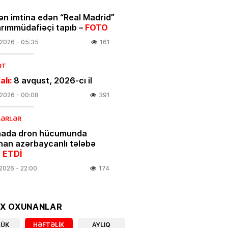
ən imtina edən “Real Madrid”
arımmüdafiəçi tapıb –
FOTO
.2026
- 05:35
161
ƏT
alı:
8 avqust, 2026-cı il
.2026
- 00:08
391
BƏRLƏR
nada dron hücumunda
nan azərbaycanlı tələbə
 ETDİ
.2026
- 22:00
174
linikanın direktor müavini
OX OXUNANLAR
ıxarıldı
LÜK
HƏFTƏLIK
AYLIQ