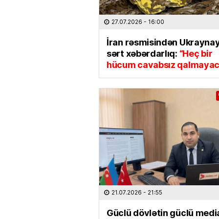
27.07.2026
- 16:00
İran rəsmisindən Ukrayna
sərt xəbərdarlıq:
“Heç bir
hücum cavabsız qalmaya
21.07.2026
- 21:55
Güclü dövlətin güclü media