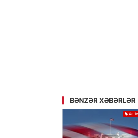
05.05.2026
- 12:14
734
Üz dərisinə necə qulluq e
lazımdır? –
Kosmetoloq S
Məmmədli ilə MÜSAHİBƏ
BƏNZƏR XƏBƏRLƏR
Xaric