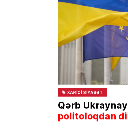
XARICI SIYASƏT
Qərb Ukraynay
politoloqdan d