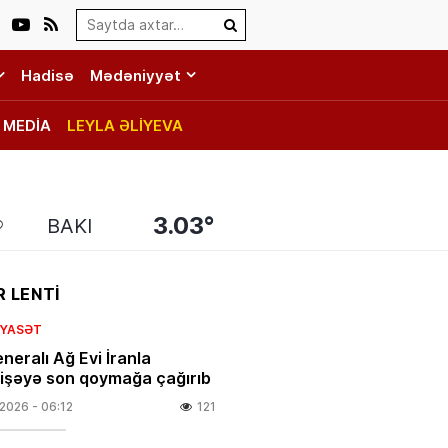
Search…
Hadisə
Mədəniyyət
MEDİA
LEYLA ƏLİYEVA
3.03°
BAKI
 LENTİ
SIYASƏT
neralı Ağ Evi İranla
şəyə son qoymağa çağırıb
.2026
- 06:12
121