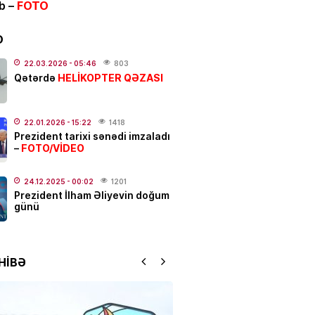
ib –
FOTO
və Yayım Şurası yaradıldı
D
.2026
- 13:00
159
22.03.2026
- 05:46
803
HELİKOPTER QƏZASI
ƏT
Qətərdə
anslı bürcləri
– Pul başından
q
22.01.2026
- 15:22
1418
.2026
- 12:33
330
Prezident tarixi sənədi imzaladı
FOTO/VİDEO
–
 güclü yanğın
BAŞLAYIB
24.12.2025
- 00:02
1201
Prezident İlham Əliyevin doğum
.2026
- 12:09
154
günü
ƏT
 Hacalıyeva mətbuat katibi
HİBƏ
olundu
.2026
- 11:37
242