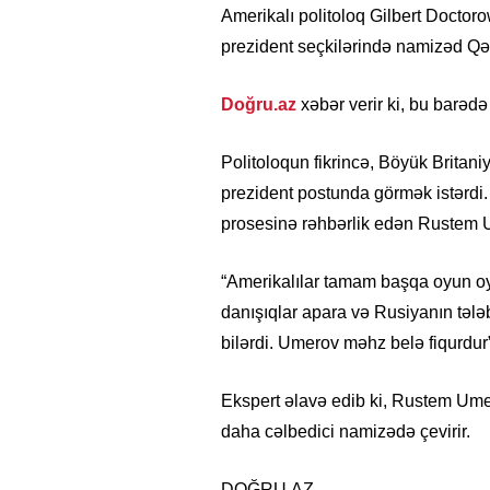
Amerikalı politoloq Gilbert Doctor
prezident seçkilərində namizəd Q
Doğru.az
xəbər verir ki, bu barəd
Politoloqun fikrincə, Böyük Britani
prezident postunda görmək istərdi.
prosesinə rəhbərlik edən Rustem 
“Amerikalılar tamam başqa oyun oy
danışıqlar apara və Rusiyanın tələ
bilərdi. Umerov məhz belə fiqurdur”
Ekspert əlavə edib ki, Rustem Ume
daha cəlbedici namizədə çevirir.
DOĞRU.AZ