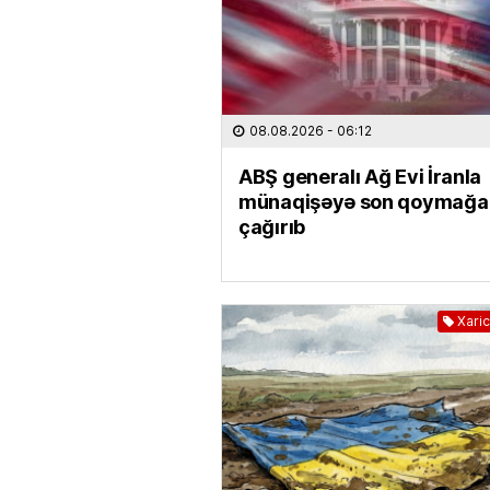
08.08.2026
- 06:12
ABŞ generalı Ağ Evi İranla
münaqişəyə son qoymağa
çağırıb
Xaric