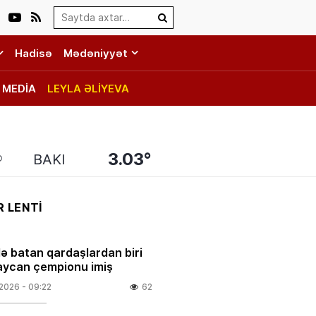
Search…
Hadisə
Mədəniyyət
MEDİA
LEYLA ƏLİYEVA
3.03°
BAKI
 LENTİ
ə batan qardaşlardan biri
ycan çempionu imiş
.2026
- 09:22
62