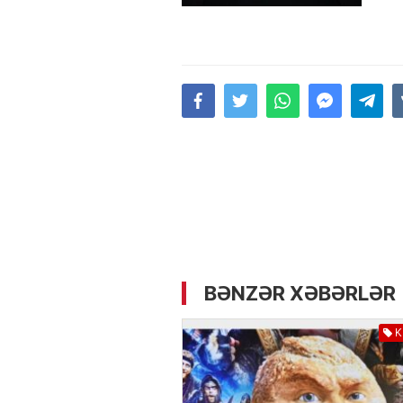
05.05.2026
- 12:14
727
Üz dərisinə necə qulluq e
lazımdır? –
Kosmetoloq S
Məmmədli ilə MÜSAHİBƏ
BƏNZƏR XƏBƏRLƏR
K