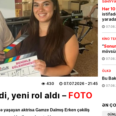
SƏHIYYƏ
Hər 10
istifad
yarada
07.08
KINO TE
“
Sonun
mövsüm
07.08
ÖLKƏ
Bu Bak
430
07.07.2026
- 21:45
07.08
i, yeni rol aldı –
FOTO
EKOLOG
Avqust
ƏN Ç
insanla
 yaşayan aktrisa Gamze Dalmış Erken çəkiliş
GÜN