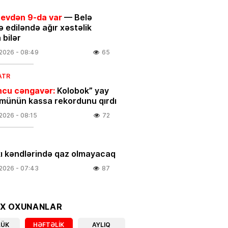
 evdən 9-da var
— Belə
ə ediləndə ağır xəstəlik
 bilər
.2026
- 08:49
65
ATR
cu cəngavər:
Kolobok” yay
ünün kassa rekordunu qırdı
.2026
- 08:15
72
ı kəndlərində qaz olmayacaq
.2026
- 07:43
87
IYA
un 7-si üçün xəbərdarlıq:
OX OXUNANLAR
Bu
r ehtiyatlı olsun
LÜK
HƏFTƏLIK
AYLIQ