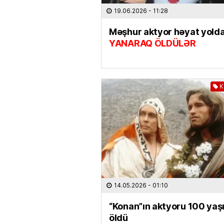
19.06.2026
- 11:28
Məşhur aktyor həyat yoldaş
YANARAQ ÖLDÜLƏR
K
14.05.2026
- 01:10
“Konan”ın aktyoru 100 yaş
öldü