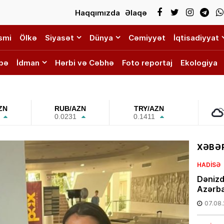
Haqqımızda
Əlaqə
smi
Ölkə
Siyasət
Dünya
Cəmiyyət
İqtisadiyyat
bə
İdman
Hərbi və Cəbhə
Foto reportaj
Ekologiya
ZN
RUB/AZN
TRY/AZN
0.0231
0.1411
XƏBƏR
HADISƏ
Dənizd
Azərba
07.08