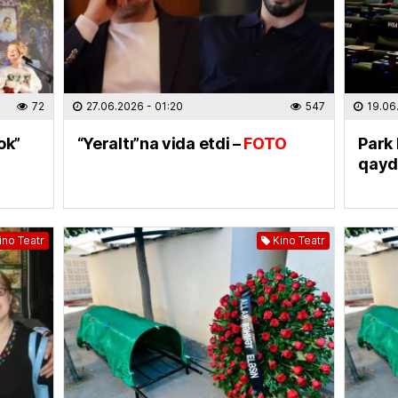
Moskva
detal 
kimliyi
01.08
72
27.06.2026
- 01:20
547
19.06
CƏMIYY
Azərba
ok”
“Yeraltı”na vida etdi –
FOTO
Park 
etdi –
qayda
01.08
HADISƏ
Bakıda 
ino Teatr
Kino Teatr
01.08
MAQAZI
Repçi 
İDDİA
01.08