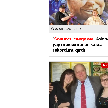
07.08.2026
- 08:15
“
Sonuncu cəngavər:
Kolob
yay mövsümünün kassa
rekordunu qırdı
K