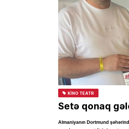
KINO TEATR
Setə qonaq gəld
Almaniyanın Dortmund şəhərində