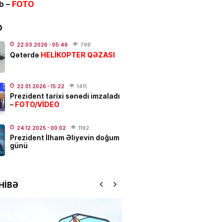
ib –
FOTO
bitir
.2026
- 18:00
556
D
IYYAT
22.03.2026
- 05:46
798
HELİKOPTER QƏZASI
Qətərdə
açılar üçün vacib xəbər
.2026
- 11:00
290
22.01.2026
- 15:22
1411
NYASI
Prezident tarixi sənədi imzaladı
FOTO/VİDEO
–
N Türk dünyası ilə bağlı
r layihənin icrasına başlayır
24.12.2025
- 00:02
1192
.2026
- 10:29
473
Prezident İlham Əliyevin doğum
günü
IYYAT
ABŞ neft şirkətlərini çox pul
aqda günahlandırdı
HİBƏ
.2026
- 09:42
527