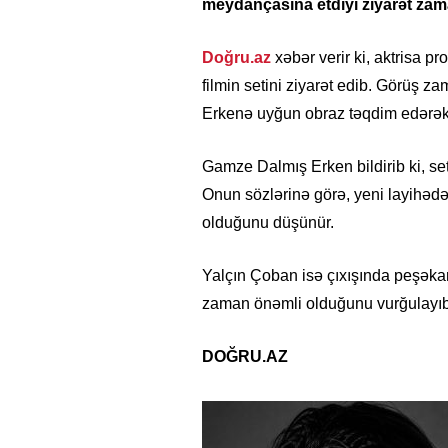
meydançasına etdiyi ziyarət zama
Doğru.az
xəbər verir ki, aktrisa p
filmin setini ziyarət edib. Görüş
Erkenə uyğun obraz təqdim edərək
Gamze Dalmış Erken bildirib ki, se
Onun sözlərinə görə, yeni layihədə
olduğunu düşünür.
Yalçın Çoban isə çıxışında peşəkar
zaman önəmli olduğunu vurğulayıb
DOĞRU.AZ