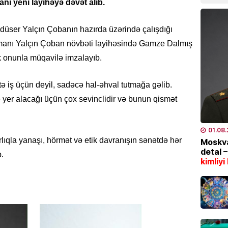
nı yeni layihəyə dəvət alıb.
07.08
MAQAZI
rodüser Yalçın Çobanın hazırda üzərində çalışdığı
Ceki Ç
 zamanı Yalçın Çoban növbəti layihəsində Gamze Dalmış
dinlədi
 onunla müqavilə imzalayıb.
06.08
tə iş üçün deyil, sadəcə hal-əhval tutmağa gəlib.
TÜRK DÜ
 yer alacağı üçün çox sevinclidir və bunun qismət
Əhaliy
şəxsiy
biləcə
01.08
06.08
lıqla yanaşı, hörmət və etik davranışın sənətdə hər
Moskva
detal 
.
kimliyi
HADISƏ
Gəncəd
yarala
06.08
ÖLKƏ