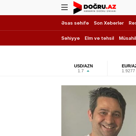
Əsas səhifə
Son Xəbərlər
Rə
Səhiyyə
Elm və təhsil
Müsahi
DOĞRU TV
USD/AZN
EUR/A
1.7
1.9277