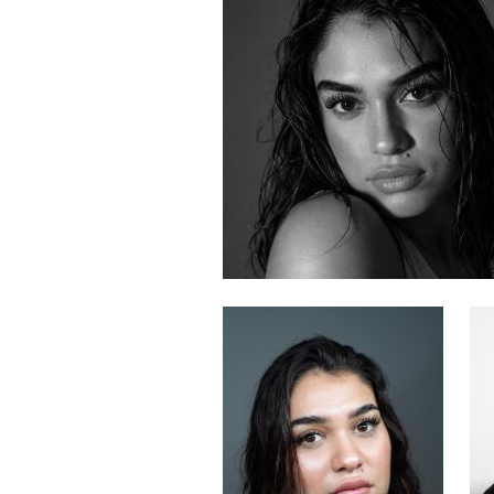
15.02.2026
- 18:49
1020
Leyla Əliyeva babasının 
gününü belə qeyd etdi –
F