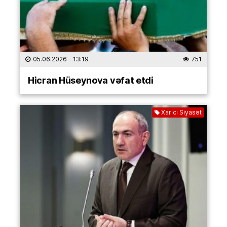
05.06.2026
- 13:19
751
Hicran Hüseynova vəfat etdi
Xarici Siyasət