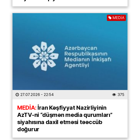
MEDİA
27.07.2026
- 22:54
375
MEDİA:
İran Kəşfiyyat Nazirliyinin
AzTV-ni “düşmən media qurumları”
siyahısına daxil etməsi təəccüb
doğurur