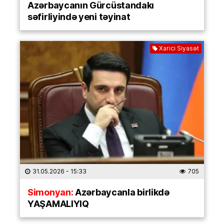
Azərbaycanın Gürcüstandakı
səfirliyində yeni təyinat
Xarici Siyasət
31.05.2026
- 15:33
705
Simonyan:
Azərbaycanla birlikdə
YAŞAMALIYIQ