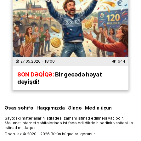
27.05.2026
- 18:00
644
SON DƏQİQƏ:
Bir gecədə həyat
dəyişdi!
Əsas səhifə
Haqqımızda
Əlaqə
Media üçün
Saytdakı materialların istifadəsi zamanı istinad edilməsi vacibdir.
Məlumat internet səhifələrində istifadə edildikdə hiperlink vasitəsi ilə
istinad mütləqdir.
Dogru.az © 2020 - 2026 Bütün hüquqları qorunur.