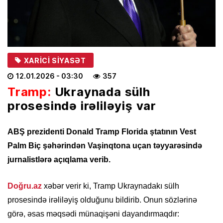
XARICI SIYASƏT
12.01.2026
- 03:30
357
Tramp:
Ukraynada sülh
prosesində irəliləyiş var
ABŞ prezidenti Donald Tramp Florida ştatının Vest
Palm Biç şəhərindən Vaşinqtona uçan təyyarəsində
jurnalistlərə açıqlama verib.
Doğru.az
xəbər verir ki, Tramp Ukraynadakı sülh
prosesində irəliləyiş olduğunu bildirib. Onun sözlərinə
görə, əsas məqsədi münaqişəni dayandırmaqdır: