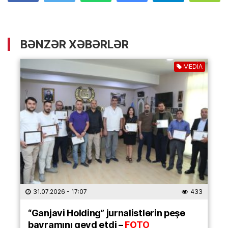
BƏNZƏR XƏBƏRLƏR
MEDİA
31.07.2026
- 17:07
433
“Ganjavi Holding” jurnalistlərin peşə
bayramını qeyd etdi –
FOTO