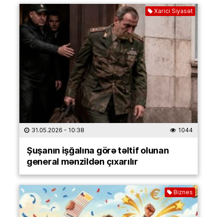
Xarici Siyasət
31.05.2026
- 10:38
1044
Şuşanın işğalına görə təltif olunan
general mənzildən çıxarılır
Biznes