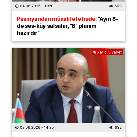
04.06.2026
- 11:20
609
Paşinyandan müxalifətə hədə:
“Ayın 8-
də səs-küy salsalar, “B” planım
hazırdır”
Xarici Siyasət
02.06.2026
- 14:35
632