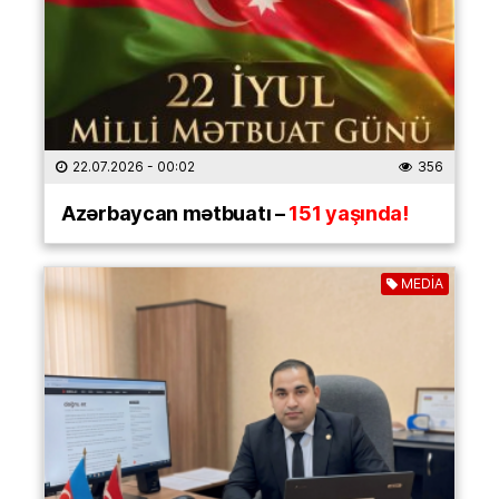
22.07.2026
- 00:02
356
Azərbaycan mətbuatı –
151 yaşında!
MEDİA