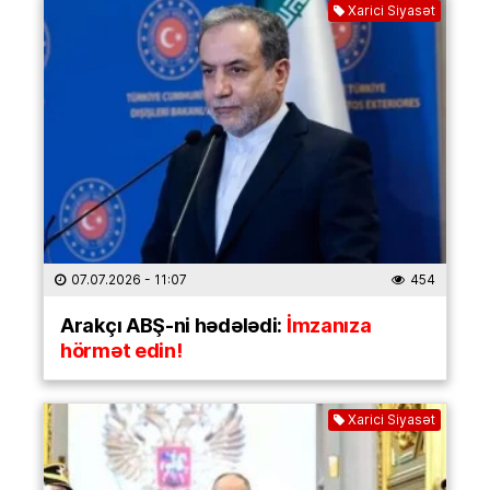
Xarici Siyasət
07.07.2026
- 11:07
454
Arakçı ABŞ-ni hədələdi:
İmzanıza
hörmət edin!
Xarici Siyasət