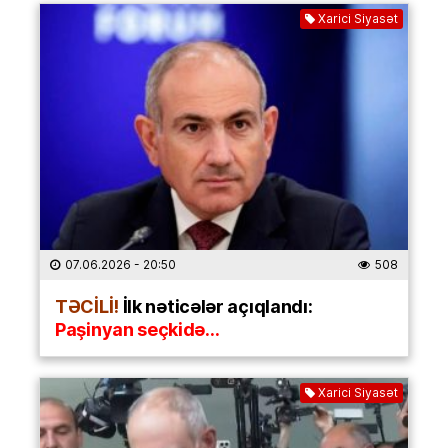
Xarici Siyasət
07.06.2026
- 20:50
508
TƏCİLİ!
İlk nəticələr açıqlandı:
Paşinyan seçkidə…
Xarici Siyasət