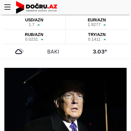
USD/AZN
EUR/AZN
1.7
1.9277
RUB/AZN
TRY/AZN
0.0231
0.1411
BAKI
3.03°