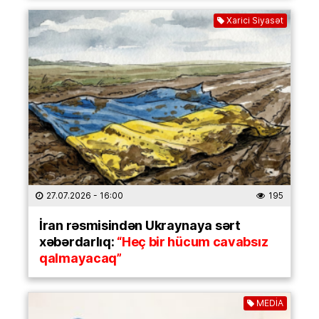
Xarici Siyasət
27.07.2026
- 16:00
195
İran rəsmisindən Ukraynaya sərt
xəbərdarlıq:
“Heç bir hücum cavabsız
qalmayacaq”
MEDİA