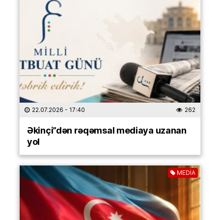
22.07.2026
- 17:40
262
Əkinçi”dən rəqəmsal mediaya uzanan
yol
MEDİA