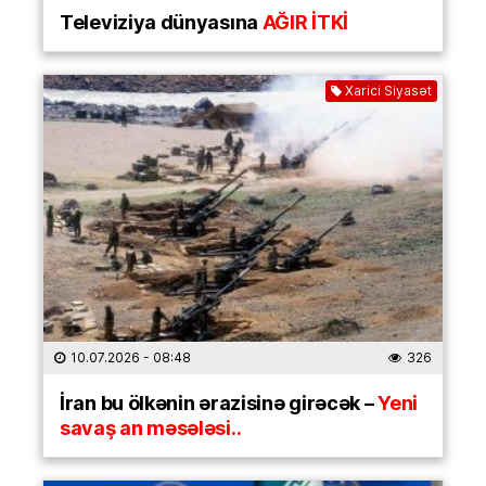
Televiziya dünyasına
AĞIR İTKİ
Xarici Siyasət
10.07.2026
- 08:48
326
İran bu ölkənin ərazisinə girəcək –
Yeni
savaş an məsələsi..