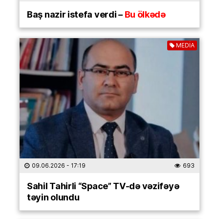
Baş nazir istefa verdi –
Bu ölkədə
MEDİA
09.06.2026
- 17:19
693
Sahil Tahirli “Space” TV-də vəzifəyə
təyin olundu