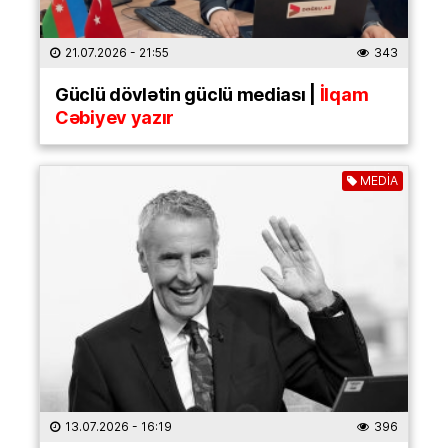
21.07.2026
- 21:55
343
Güclü dövlətin güclü mediası |
İlqam
Cəbiyev yazır
MEDİA
13.07.2026
- 16:19
396