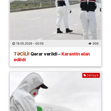
18.05.2026
- 00:59
906
TƏCİLİ!
Qərar verildi –
Karantin elan
edildi
Səhiyyə