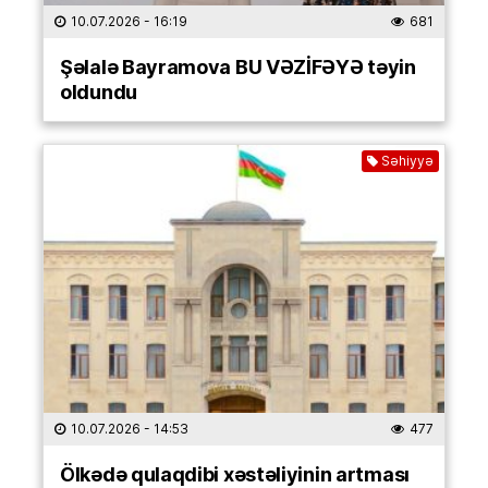
10.07.2026
- 16:19
681
Şəlalə Bayramova BU VƏZİFƏYƏ təyin
oldundu
Səhiyyə
10.07.2026
- 14:53
477
Ölkədə qulaqdibi xəstəliyinin artması