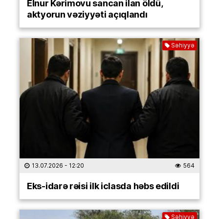
Elnur Kərimovu sancan ilan öldü,
aktyorun vəziyyəti açıqlandı
Səhiyyə
13.07.2026
- 12:20
564
Eks-idarə rəisi ilk iclasda həbs edildi
Səhiyyə