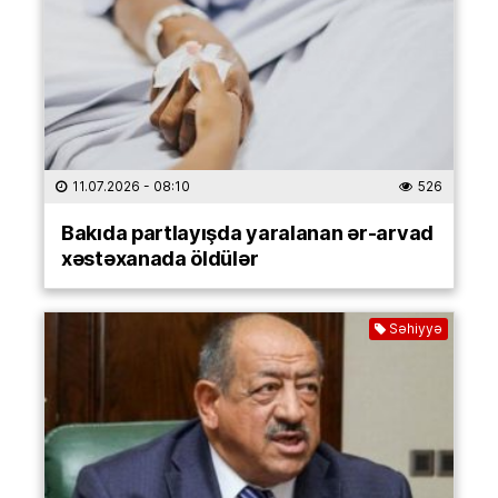
11.07.2026
- 08:10
526
Bakıda partlayışda yaralanan ər-arvad
xəstəxanada öldülər
Səhiyyə