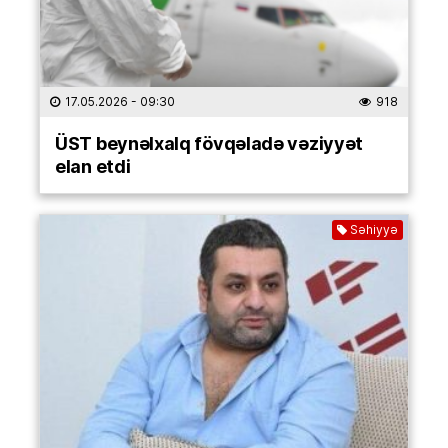
17.05.2026
- 09:30
918
ÜST beynəlxalq fövqəladə vəziyyət
elan etdi
Səhiyyə