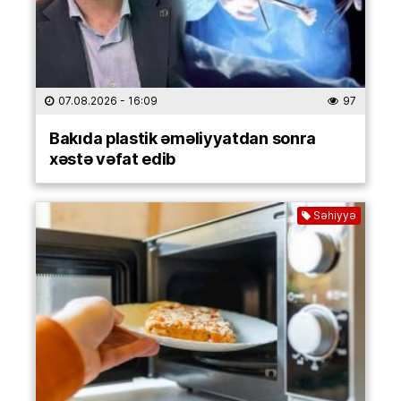
07.08.2026
- 16:09
97
Bakıda plastik əməliyyatdan sonra
xəstə vəfat edib
Səhiyyə