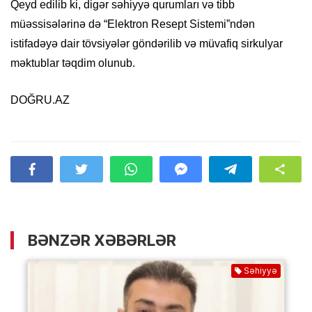
Qeyd edilib ki, digər səhiyyə qurumları və tibb
müəssisələrinə də “Elektron Resept Sistemi”ndən
istifadəyə dair tövsiyələr göndərilib və müvafiq sirkulyar
məktublar təqdim olunub.
DOĞRU.AZ
BƏNZƏR XƏBƏRLƏR
Səhiyyə