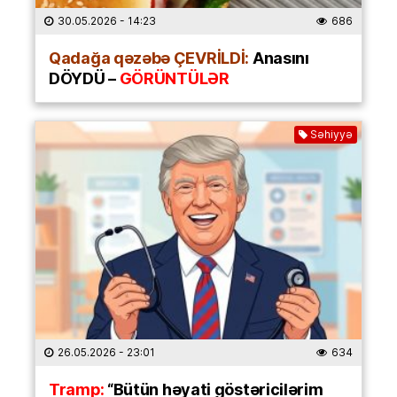
30.05.2026
- 14:23
686
Qadağa qəzəbə ÇEVRİLDİ:
Anasını
DÖYDÜ –
GÖRÜNTÜLƏR
Səhiyyə
26.05.2026
- 23:01
634
Tramp:
“Bütün həyati göstəricilərim