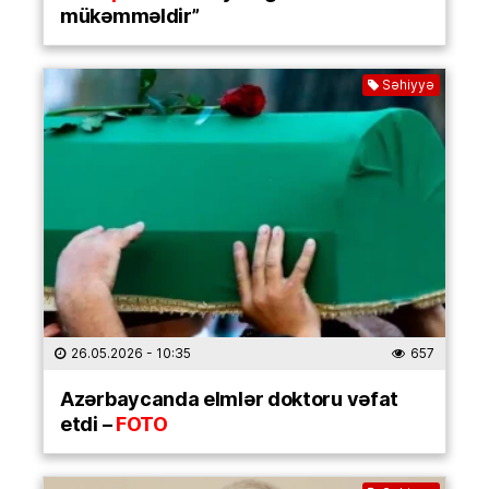
mükəmməldir”
Səhiyyə
26.05.2026
- 10:35
657
Azərbaycanda elmlər doktoru vəfat
etdi –
FOTO