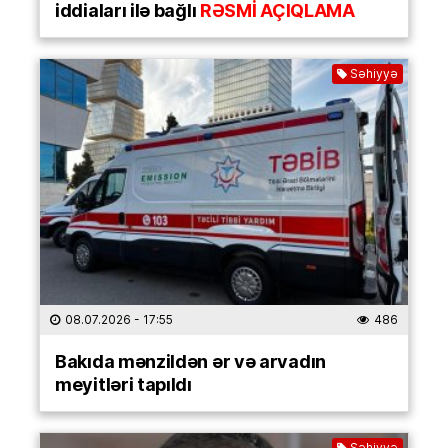
iddiaları ilə bağlı
RƏSMİ AÇIQLAMA
Səhiyyə
08.07.2026
- 17:55
486
Bakıda mənzildən ər və arvadın
meyitləri tapıldı
Səhiyyə