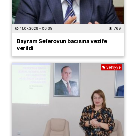
11.07.2026
- 00:38
769
Bayram Səfərovun bacısına vəzifə
verildi
Səhiyyə