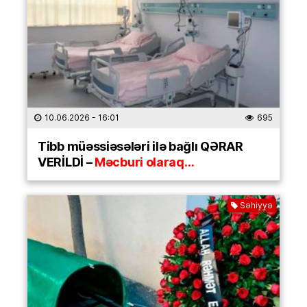
10.06.2026
- 16:01
695
Tibb müəssiəsələri ilə bağlı QƏRAR
VERİLDİ –
Məcburi olaraq…
Səhiyyə