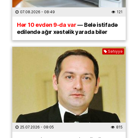
07.08.2026
- 08:49
121
Hər 10 evdən 9-da var
— Belə istifadə
ediləndə ağır xəstəlik yarada bilər
Səhiyyə
25.07.2026
- 08:05
815