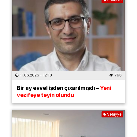
11.06.2026
- 12:10
796
Bir ay əvvəl işdən çıxarılmışdı –
Yeni
vəzifəyə təyin olundu
Səhiyyə