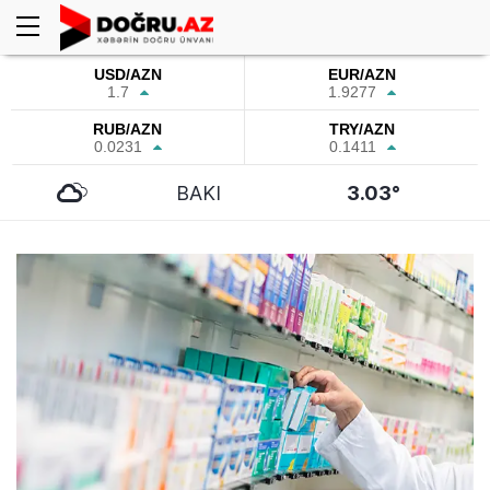
USD/AZN
EUR/AZN
1.7
1.9277
RUB/AZN
TRY/AZN
0.0231
0.1411
BAKI
3.03°