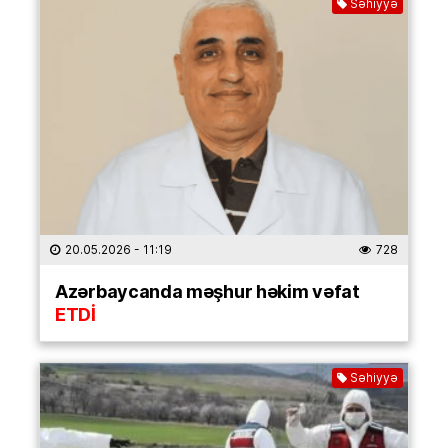
Səhiyyə
20.05.2026
- 11:19
728
Azərbaycanda məşhur həkim vəfat
ETDİ
Səhiyyə