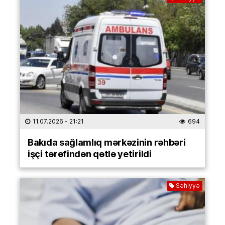
11.07.2026
- 21:21
694
Bakıda sağlamlıq mərkəzinin rəhbəri
işçi tərəfindən qətlə yetirildi
Səhiyyə