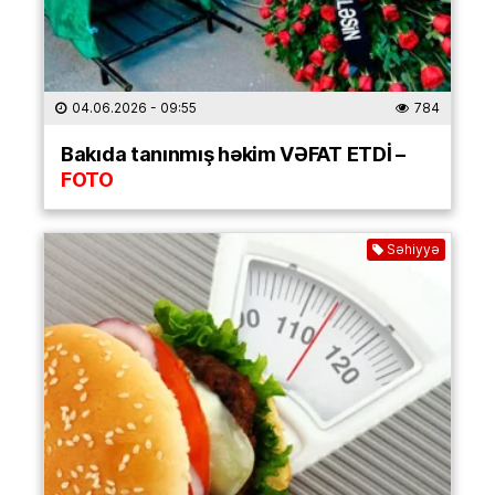
04.06.2026
- 09:55
784
Bakıda tanınmış həkim VƏFAT ETDİ –
FOTO
Səhiyyə