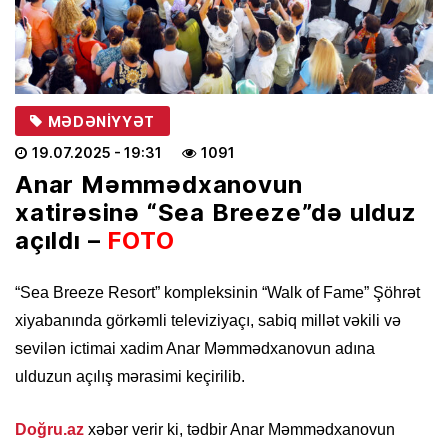
MƏDƏNIYYƏT
19.07.2025
- 19:31
1091
Anar Məmmədxanovun
xatirəsinə “Sea Breeze”də ulduz
açıldı –
FOTO
“Sea Breeze Resort” kompleksinin “Walk of Fame” Şöhrət
xiyabanında görkəmli televiziyaçı, sabiq millət vəkili və
sevilən ictimai xadim Anar Məmmədxanovun adına
ulduzun açılış mərasimi keçirilib.
Doğru.az
xəbər verir ki, tədbir Anar Məmmədxanovun