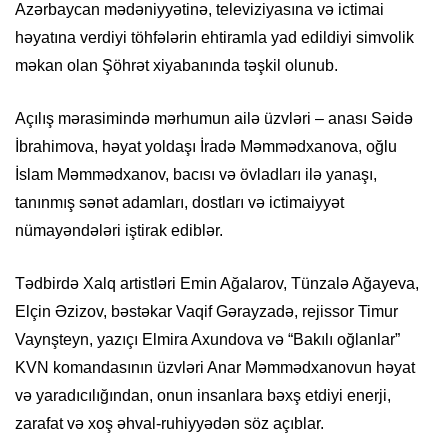
Azərbaycan mədəniyyətinə, televiziyasına və ictimai
həyatına verdiyi töhfələrin ehtiramla yad edildiyi simvolik
məkan olan Şöhrət xiyabanında təşkil olunub.
Açılış mərasimində mərhumun ailə üzvləri – anası Səidə
İbrahimova, həyat yoldaşı İradə Məmmədxanova, oğlu
İslam Məmmədxanov, bacısı və övladları ilə yanaşı,
tanınmış sənət adamları, dostları və ictimaiyyət
nümayəndələri iştirak ediblər.
Tədbirdə Xalq artistləri Emin Ağalarov, Tünzalə Ağayeva,
Elçin Əzizov, bəstəkar Vaqif Gərayzadə, rejissor Timur
Vaynşteyn, yazıçı Elmira Axundova və “Bakılı oğlanlar”
KVN komandasının üzvləri Anar Məmmədxanovun həyat
və yaradıcılığından, onun insanlara bəxş etdiyi enerji,
zarafat və xoş əhval-ruhiyyədən söz açıblar.