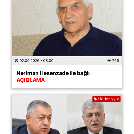
02.06.2026
- 08:00
766
Nəriman Həsənzadə ilə bağlı
AÇIQLAMA
Mədəniyyət