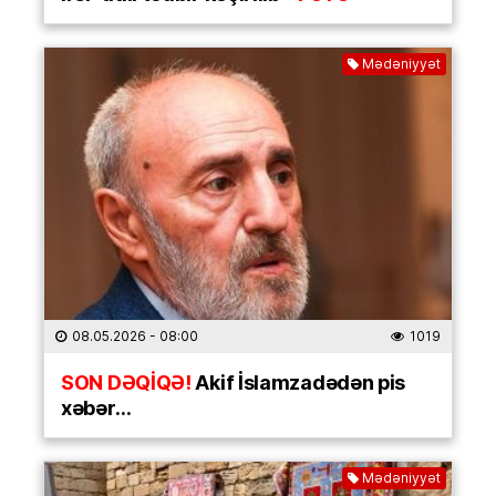
Mədəniyyət
08.05.2026
- 08:00
1019
SON DƏQİQƏ!
Akif İslamzadədən pis
xəbər…
Mədəniyyət