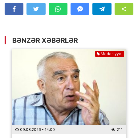
BƏNZƏR XƏBƏRLƏR
Mədəniyyət
09.08.2026
- 14:00
211