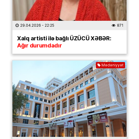
29.04.2026
- 22:25
871
Xalq artisti ilə bağlı ÜZÜCÜ XƏBƏR:
Ağır durumdadır
Mədəniyyət