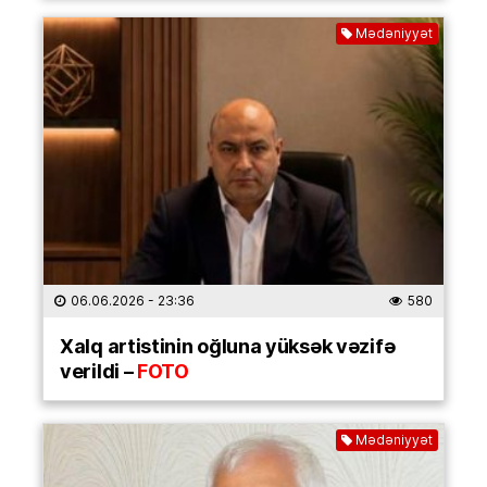
Mədəniyyət
06.06.2026
- 23:36
580
Xalq artistinin oğluna yüksək vəzifə
verildi –
FOTO
Mədəniyyət