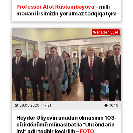
Professor Afət Rüstəmbəyova
– milli
mədəni irsimizin yorulmaz tədqiqatçısı
Mədəniyyət
08.05.2026
- 17:21
1046
Heydər Əliyevin anadan olmasının 103-
cü ildönümü münasibətilə “Ulu öndərin
irsi” adlı tədbir keçirilib –
FOTO