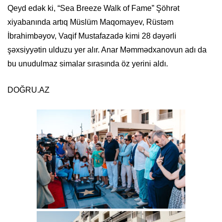
Qeyd edək ki, “Sea Breeze Walk of Fame” Şöhrət
xiyabanında artıq Müslüm Maqomayev, Rüstəm
İbrahimbəyov, Vaqif Mustafazadə kimi 28 dəyərli
şəxsiyyətin ulduzu yer alır. Anar Məmmədxanovun adı da
bu unudulmaz simalar sırasında öz yerini aldı.
DOĞRU.AZ