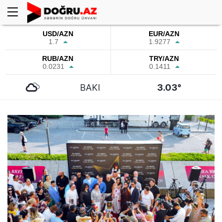
USD/AZN
EUR/AZN
1.7
1.9277
RUB/AZN
TRY/AZN
0.0231
0.1411
BAKI
3.03°