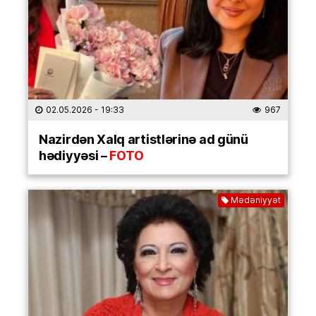
02.05.2026
- 19:33
967
Nazirdən Xalq artistlərinə ad günü
hədiyyəsi –
FOTO
Mədəniyyət