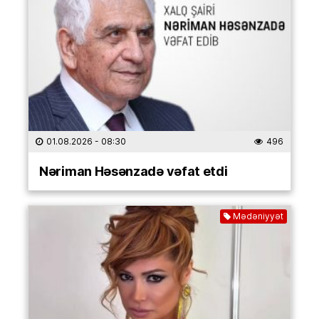
01.08.2026
- 08:30
496
Nəriman Həsənzadə vəfat etdi
Mədəniyyət