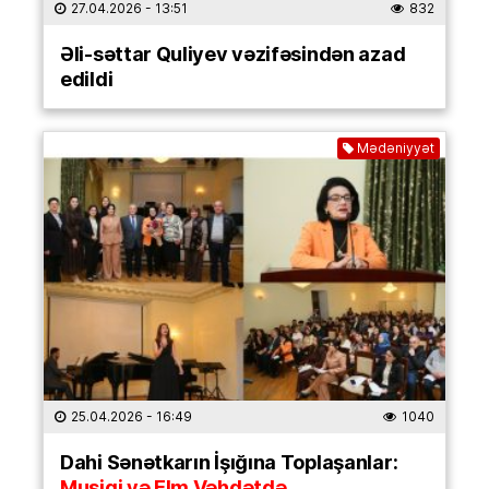
27.04.2026
- 13:51
832
Əli-səttar Quliyev vəzifəsindən azad
edildi
Mədəniyyət
25.04.2026
- 16:49
1040
Dahi Sənətkarın İşığına Toplaşanlar:
Musiqi və Elm Vəhdətdə