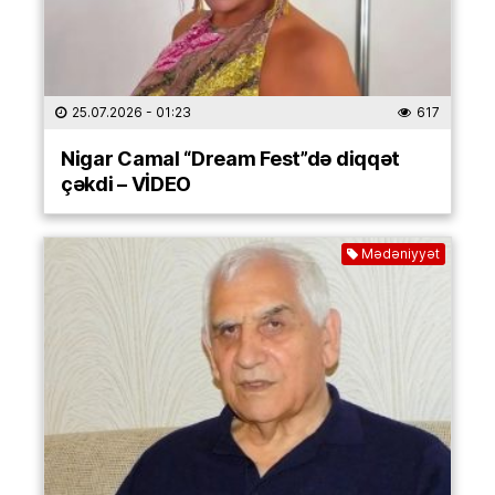
25.07.2026
- 01:23
617
Nigar Camal “Dream Fest”də diqqət
çəkdi – VİDEO
Mədəniyyət