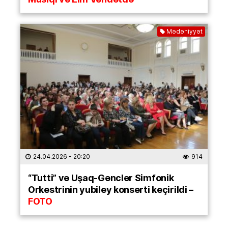
Mədəniyyət
24.04.2026
- 20:20
914
“Tutti” və Uşaq-Gənclər Simfonik
Orkestrinin yubiley konserti keçirildi –
FOTO