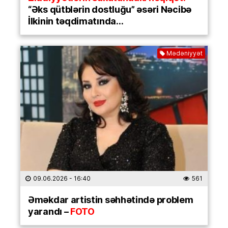
“Əks qütblərin dostluğu” əsəri Nəcibə
İlkinin təqdimatında…
Mədəniyyət
09.06.2026
- 16:40
561
Əməkdar artistin səhhətində problem
yarandı –
FOTO