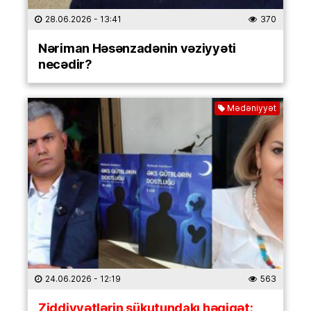
28.06.2026
- 13:41
370
Nəriman Həsənzadənin vəziyyəti
necədir?
Mədəniyyət
24.06.2026
- 12:19
563
Ziddiyyətlərin sükutundakı həqiqət: