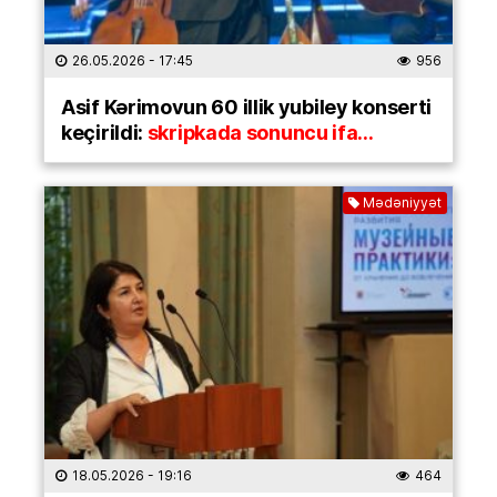
26.05.2026
- 17:45
956
Asif Kərimovun 60 illik yubiley konserti
keçirildi:
skripkada sonuncu ifa…
Mədəniyyət
18.05.2026
- 19:16
464