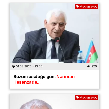
Mədəniyyət
01.08.2026
- 13:00
226
Sözün susduğu gün:
Nəriman
Həsənzadə…
Mədəniyyət