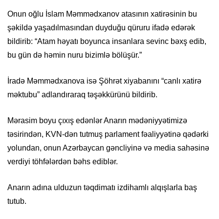
Onun oğlu İslam Məmmədxanov atasının xatirəsinin bu
şəkildə yaşadılmasından duyduğu qüruru ifadə edərək
bildirib: “Atam həyatı boyunca insanlara sevinc bəxş edib,
bu gün də həmin nuru bizimlə bölüşür.”
İradə Məmmədxanova isə Şöhrət xiyabanını “canlı xatirə
məktubu” adlandıraraq təşəkkürünü bildirib.
Mərasim boyu çıxış edənlər Anarın mədəniyyətimizə
təsirindən, KVN-dən tutmuş parlament fəaliyyətinə qədərki
yolundan, onun Azərbaycan gəncliyinə və media sahəsinə
verdiyi töhfələrdən bəhs ediblər.
Anarın adına ulduzun təqdimatı izdihamlı alqışlarla baş
tutub.