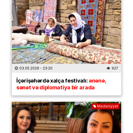
03.05.2026
- 23:20
927
İçərişəhərdə xalça festivalı:
ənənə,
sənət və diplomatiya bir arada
Mədəniyyət