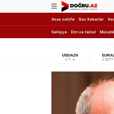
Əsas səhifə
Son Xəbərlər
Rə
Səhiyyə
Elm və təhsil
Müsahi
DOĞRU TV
USD/AZN
EUR/A
1.7
1.9277