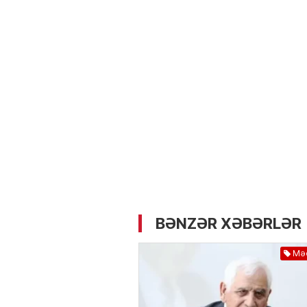
05.05.2026
- 12:14
723
Üz dərisinə necə qulluq e
lazımdır? –
Kosmetoloq S
Məmmədli ilə MÜSAHİBƏ
BƏNZƏR XƏBƏRLƏR
Məd