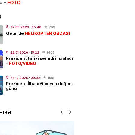
ib –
FOTO
ƏT
alı:
2 avqust, 2026-cı il
D
.2026
- 00:12
1058
22.03.2026
- 05:46
793
HELİKOPTER QƏZASI
Qətərdə
dakı qanlı partlayışda yeni
–
Ad günü keçirilən generalın
22.01.2026
- 15:22
1406
Prezident tarixi sənədi imzaladı
 bəlli oldu
FOTO/VİDEO
–
.2026
- 23:48
2411
24.12.2025
- 00:02
1189
ƏT
Prezident İlham Əliyevin doğum
günü
ycanda sabiq nazir vəfat
FOTO
.2026
- 21:20
929
HİBƏ
qətl törədildi