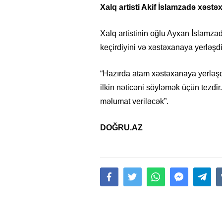
Xalq artisti Akif İslamzadə xəstə
Xalq artistinin oğlu Ayxan İslam
keçirdiyini və xəstəxanaya yerləşdiri
“Hazırda atam xəstəxanaya yerləşdir
ilkin nəticəni söyləmək üçün tezdir
məlumat veriləcək”.
DOĞRU.AZ