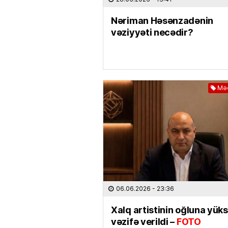
Nəriman Həsənzadənin
vəziyyəti necədir?
Məd
06.06.2026
- 23:36
Xalq artistinin oğluna yük
vəzifə verildi –
FOTO