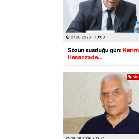
01.08.2026
- 13:00
Sözün susduğu gün:
Nəri
Həsənzadə…
Məd
28.06.2026
- 13:41