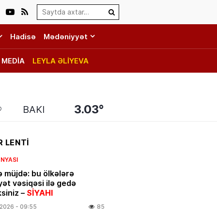
Search…
Hadisə
Mədəniyyət
MEDİA
LEYLA ƏLİYEVA
3.03°
BAKI
 LENTİ
NYASI
ə müjdə: bu ölkələrə
yət vəsiqəsi ilə gedə
ksiniz –
SİYAHI
.2026
- 09:55
85