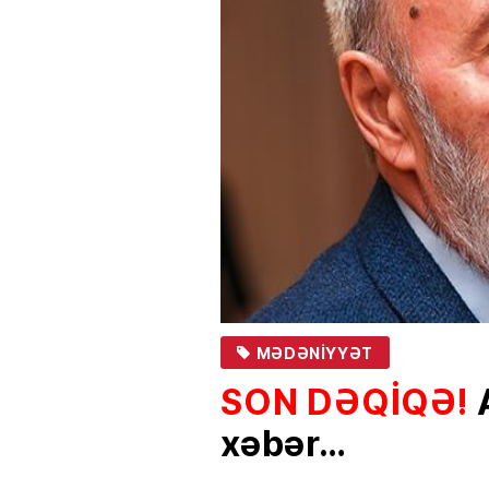
MƏDƏNIYYƏT
SON DƏQİQƏ!
A
xəbər…