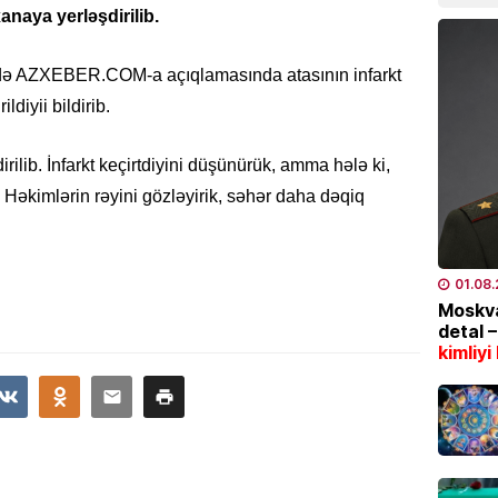
xanaya yerləşdirilib.
bazarl
yüksəl
04.08
zadə AZXEBER.COM-a açıqlamasında atasının infarkt
ldiyii bildirib.
EKOLOG
Bu tar
ilib. İnfarkt keçirtdiyini düşünürük, amma hələ ki,
İstilər 
. Həkimlərin rəyini gözləyirik, səhər daha dəqiq
04.08
İQTISAD
01.08
Pensiy
Moskva
detal 
04.08
kimliyi
TÜRK DÜ
CASCFE
daha bi
04.08