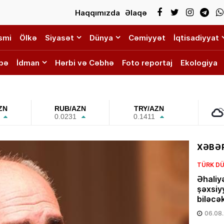
Haqqımızda
Əlaqə
smi
Ölkə
Siyasət
Dünya
Cəmiyyət
İqtisadiyyat
bə
İdman
Hərbi və Cəbhə
Foto reportaj
Ekologiya
ZN
RUB/AZN
TRY/AZN
0.0231
0.1411
XƏBƏR
TÜRK DÜ
Əhaliy
şəxsiy
biləcə
06.08