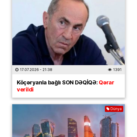
17.07.2026
- 21:38
1391
Köçəryanla bağlı SON DƏQİQƏ:
Qərar
verildi
Dünya