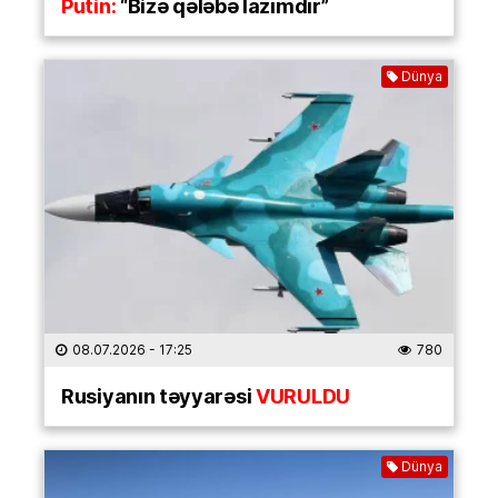
Putin:
“Bizə qələbə lazımdır”
Dünya
08.07.2026
- 17:25
780
Rusiyanın təyyarəsi
VURULDU
Dünya