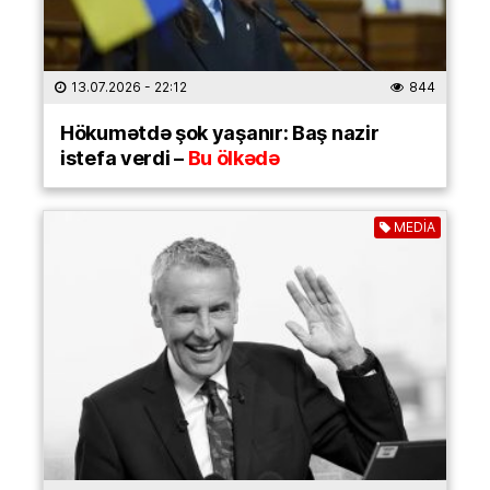
13.07.2026
- 22:12
844
Hökumətdə şok yaşanır: Baş nazir
istefa verdi –
Bu ölkədə
MEDİA