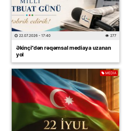
22.07.2026
- 17:40
277
Əkinçi”dən rəqəmsal mediaya uzanan
yol
MEDİA