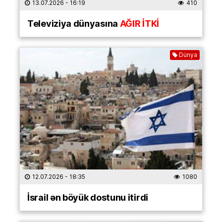
13.07.2026
- 16:19
410
Televiziya dünyasına
AĞIR İTKİ
Dünya
12.07.2026
- 18:35
1080
İsrail ən böyük dostunu itirdi