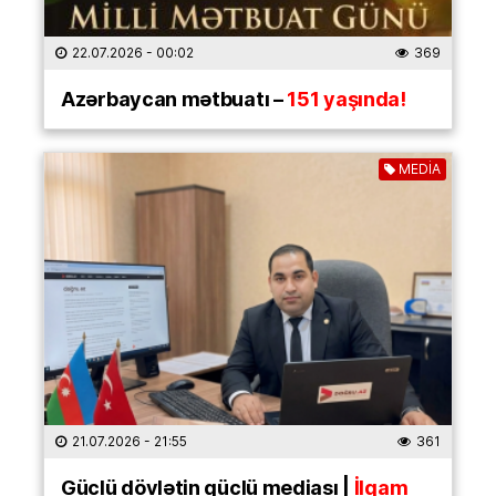
22.07.2026
- 00:02
369
Azərbaycan mətbuatı –
151 yaşında!
MEDİA
21.07.2026
- 21:55
361
Güclü dövlətin güclü mediası |
İlqam