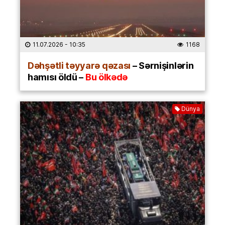
11.07.2026
- 10:35
1168
Dəhşətli təyyarə qəzası
– Sərnişinlərin
hamısı öldü –
Bu ölkədə
Dünya