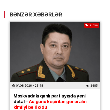
BƏNZƏR XƏBƏRLƏR
Dünya
01.08.2026
- 23:48
2485
Moskvadakı qanlı partlayışda yeni
detal –
Ad günü keçirilən generalın
kimliyi bəlli oldu