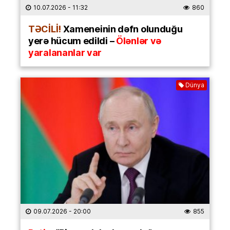
10.07.2026
- 11:32
860
TƏCİLİ!
Xameneinin dəfn olunduğu
yerə hücum edildi –
Ölənlər və
yaralananlar var
Dünya
09.07.2026
- 20:00
855