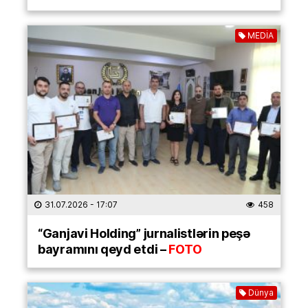
MEDİA
31.07.2026
- 17:07
458
“Ganjavi Holding” jurnalistlərin peşə
bayramını qeyd etdi –
FOTO
Dünya