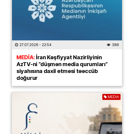
27.07.2026
- 22:54
386
MEDİA:
İran Kəşfiyyat Nazirliyinin
AzTV-ni “düşmən media qurumları”
siyahısına daxil etməsi təəccüb
doğurur
MEDİA