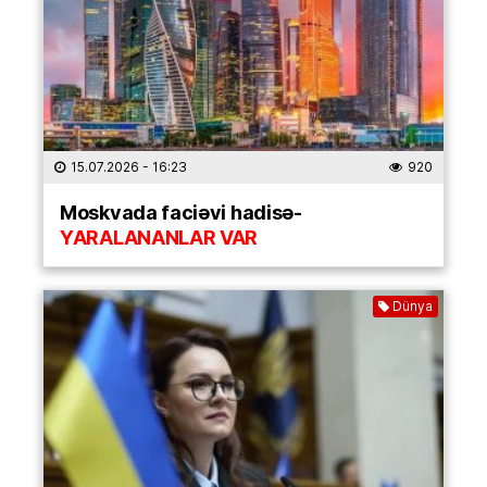
15.07.2026
- 16:23
920
Moskvada faciəvi hadisə-
YARALANANLAR VAR
Dünya