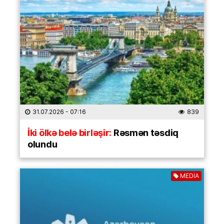
31.07.2026
- 07:16
839
İki ölkə belə birləşir:
Rəsmən təsdiq
olundu
MEDİA