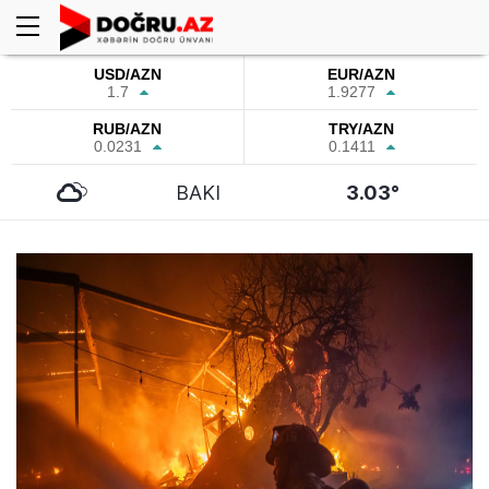
USD/AZN
EUR/AZN
1.7
1.9277
RUB/AZN
TRY/AZN
0.0231
0.1411
BAKI
3.03°