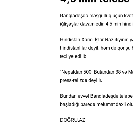
Banqladeşdə məşğulluq üçün kvota 
iğtişaşlar davam edir. 4,5 min hindi
Hindistan Xarici İşlər Nazirliyinin
hindistanlılar deyil, həm də qonşu 
təxliyə edilib.
“Nepaldan 500, Butandan 38 və Mald
press-relizdə deyilir.
Bundan əvvəl Banqladeşdə tələbələ
başladığı barədə məlumat daxil ol
DOĞRU.AZ