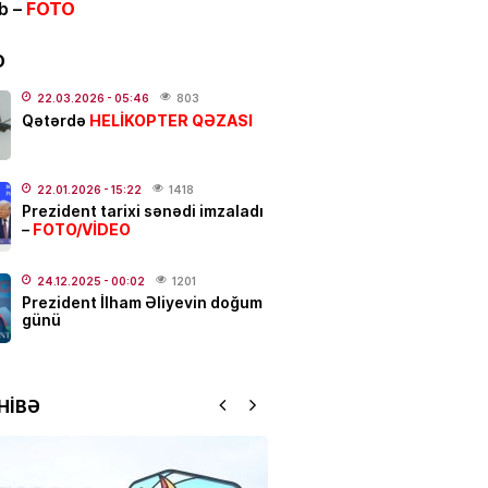
ib –
FOTO
və Yayım Şurası yaradıldı
D
.2026
- 13:00
157
22.03.2026
- 05:46
803
HELİKOPTER QƏZASI
ƏT
Qətərdə
anslı bürcləri
– Pul başından
q
22.01.2026
- 15:22
1418
.2026
- 12:33
324
Prezident tarixi sənədi imzaladı
FOTO/VİDEO
–
 güclü yanğın
BAŞLAYIB
24.12.2025
- 00:02
1201
Prezident İlham Əliyevin doğum
.2026
- 12:09
154
günü
ƏT
 Hacalıyeva mətbuat katibi
HİBƏ
olundu
.2026
- 11:37
240