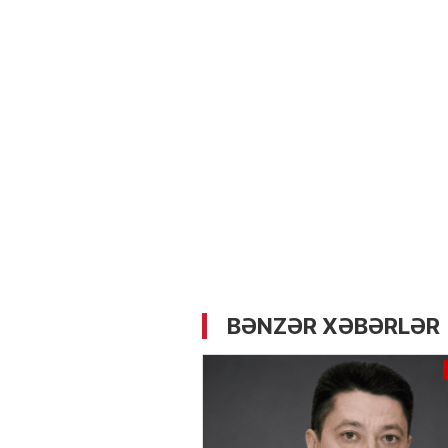
05.05.2026
- 12:14
734
Üz dərisinə necə qulluq e
lazımdır? –
Kosmetoloq S
Məmmədli ilə MÜSAHİBƏ
BƏNZƏR XƏBƏRLƏR