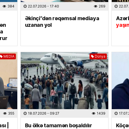
384
22.07.2026
- 17:40
269
22.07
EKOLOG
Avqust
Əkinçi”dən rəqəmsal mediaya
Azər
insanla
mən
uzanan yol
yaşı
07.08
na
rur
MAQAZI
Ceki Ç
dinlədi
MEDİA
Dünya
06.08
TÜRK DÜ
Əhaliy
şəxsiy
biləcə
06.08
355
18.07.2026
- 09:27
1439
17.07
HADISƏ
sı |
Bu ölkə tamamən boşaldılır
Köçə
Gəncəd