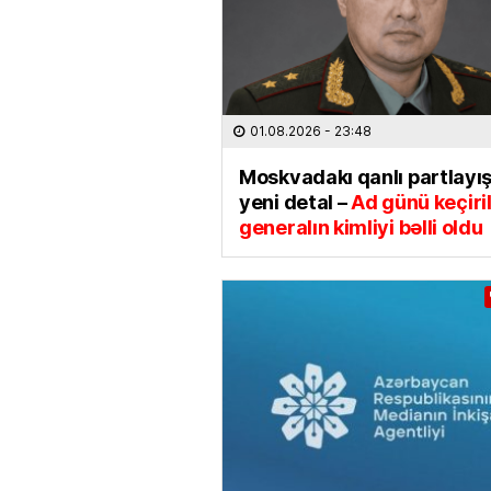
01.08.2026
- 23:48
Moskvadakı qanlı partlayı
yeni detal –
Ad günü keçiri
generalın kimliyi bəlli oldu