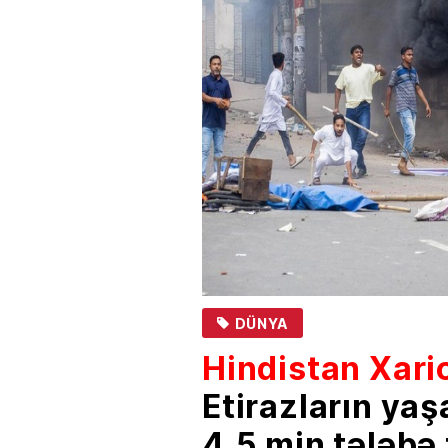
DÜNYA
Hindistan Xarici
Etirazların ya
4,5 min tələbə 