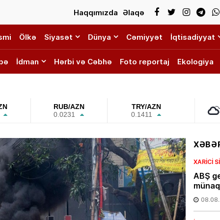
Haqqımızda
Əlaqə
smi
Ölkə
Siyasət
Dünya
Cəmiyyət
İqtisadiyyat
bə
İdman
Hərbi və Cəbhə
Foto reportaj
Ekologiya
ZN
RUB/AZN
TRY/AZN
0.0231
0.1411
XƏBƏR
XARICI 
ABŞ ge
münaqi
08.08