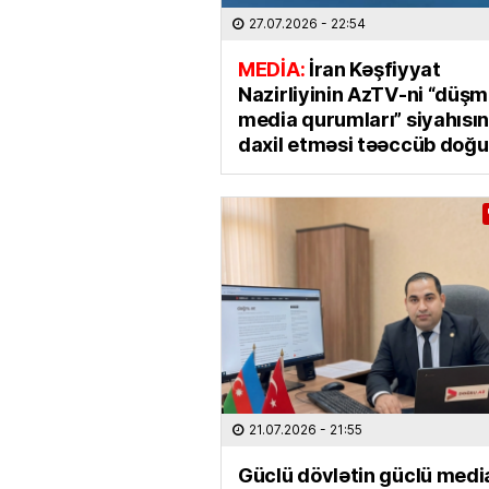
27.07.2026
- 22:54
MEDİA:
İran Kəşfiyyat
Nazirliyinin AzTV-ni “düş
media qurumları” siyahısı
daxil etməsi təəccüb doğu
21.07.2026
- 21:55
Güclü dövlətin güclü media