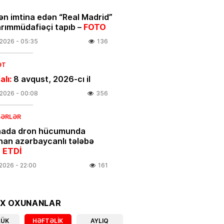
ən imtina edən “Real Madrid”
arımmüdafiəçi tapıb –
FOTO
.2026
- 05:35
136
ƏT
alı:
8 avqust, 2026-cı il
.2026
- 00:08
356
BƏRLƏR
nada dron hücumunda
nan azərbaycanlı tələbə
 ETDİ
.2026
- 22:00
161
linikanın direktor müavini
OX OXUNANLAR
ıxarıldı
LÜK
HƏFTƏLIK
AYLIQ