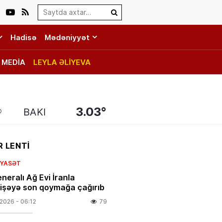
Search…
Hadisə
Mədəniyyət
MEDİA
LEYLA ƏLİYEVA
3.03°
BAKI
 LENTİ
SIYASƏT
neralı Ağ Evi İranla
şəyə son qoymağa çağırıb
.2026
- 06:12
79