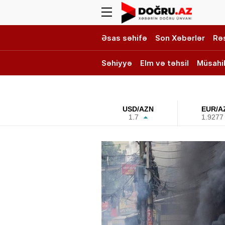
Əsas səhifə
Son Xəbərlər
Rə
Səhiyyə
Elm və təhsil
Müsahi
DOĞRU TV
USD/AZN
EUR/A
1.7
1.9277