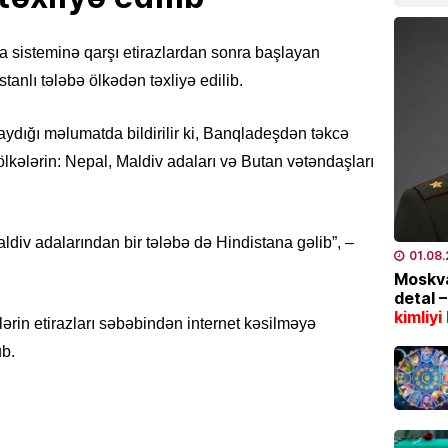
07.08
sisteminə qarşı etirazlardan sonra başlayan
CƏMIYY
Marşru
stanlı tələbə ölkədən təxliyə edilib.
BƏLLİD
07.08
 yaydığı məlumatda bildirilir ki, Banqladeşdən təkcə
ölkələrin: Nepal, Maldiv adaları və Butan vətəndaşları
EKOLOG
Leysan
XƏBƏR
iv adalarından bir tələbə də Hindistana gəlib”, –
07.08
01.08
Moskva
detal 
İDMAN
kimliyi
rin etirazları səbəbindən internet kəsilməyə
“Fənər
ub.
07.08
SƏHIYYƏ
Bakıda