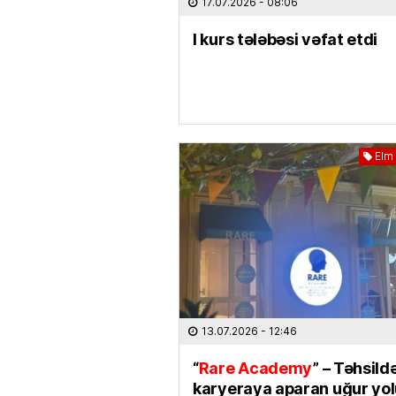
17.07.2026
- 08:06
I kurs tələbəsi vəfat etdi
Elm 
13.07.2026
- 12:46
“
Rare Academy
” – Təhsild
karyeraya aparan uğur yo