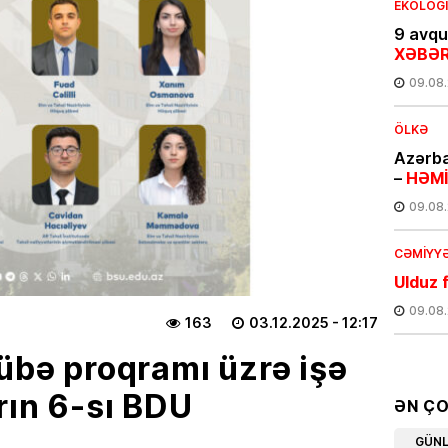
EKOLOG
9 avqus
XƏBƏR
09.08
ÖLKƏ
Azərba
–
HƏMİ
09.08
CƏMIYY
Ulduz f
09.08
163
03.12.2025
- 12:17
rübə proqramı üzrə işə
MAQAZI
Dilarə 
rın 6-sı BDU
FOTO
ƏN Ç
08.08
GÜN