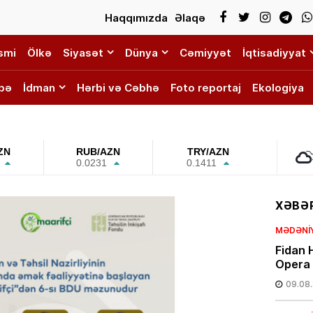
Haqqımızda
Əlaqə
smi
Ölkə
Siyasət
Dünya
Cəmiyyət
İqtisadiyyat
bə
İdman
Hərbi və Cəbhə
Foto reportaj
Ekologiya
ZN
RUB/AZN
TRY/AZN
0.0231
0.1411
XƏBƏR
MƏDƏNI
Fidan H
Opera 
09.08