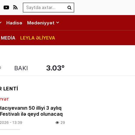
Search…
Hadisə
Mədəniyyət
MEDİA
LEYLA ƏLİYEVA
3.03°
BAKI
 LENTİ
YYƏT
acıyevanın 50 illiyi 3 aylıq
Festivalı ilə qeyd olunacaq
.2026
- 13:39
29