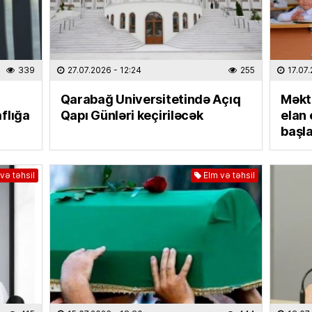
RƏSMI
Prezide
07.08
339
27.07.2026
- 12:24
255
17.07
RƏSMI
Qarabağ Universitetində Açıq
Məkt
Media 
flığa
Qapı Günləri keçiriləcək
elan 
07.08
başla
CƏMIYY
Yayın ş
və təhsil
Elm və təhsil
aşaca
07.08
HADISƏ
Bakıda
07.08