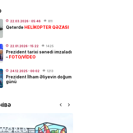
D
linikanın direktor müavini
22.03.2026
- 05:46
811
HELİKOPTER QƏZASI
ıxarıldı
Qətərdə
.2026
- 20:30
211
22.01.2026
- 15:22
1425
ƏT
Prezident tarixi sənədi imzaladı
FOTO/VİDEO
–
tlar üzrə müsabiqə qalibləri
İR
24.12.2025
- 00:02
1213
.2026
- 18:46
166
Prezident İlham Əliyevin doğum
günü
IYA
 olacaq, dolu düşəcək –
DARLIQ
HİBƏ
.2026
- 17:50
235
bağça” “onu” tapdı