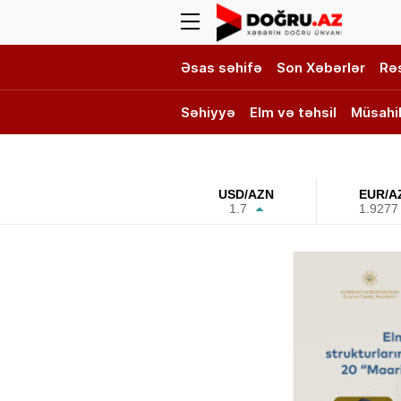
Əsas səhifə
Son Xəbərlər
Rə
Səhiyyə
Elm və təhsil
Müsahi
DOĞRU TV
USD/AZN
EUR/A
1.7
1.9277