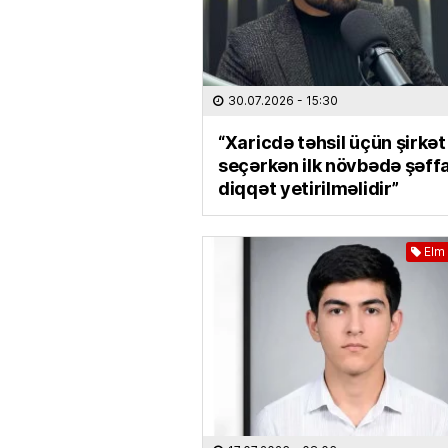
30.07.2026
- 15:30
“Xaricdə təhsil üçün şirkət
seçərkən ilk növbədə şəffa
diqqət yetirilməlidir”
Elm 