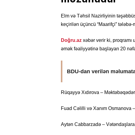
Elm və Təhsil Nazirliyinin təşəbbü
keçirilən üçüncü “Maarifçi” tələbə
Doğru.az
xəbər verir ki, proqramı
əmək fəaliyyətinə başlayan 20 nəfə
BDU-dan verilən məlumata
Rüqayyə Xıdırova – Məktəbəqədər
Fuad Cəlilli və Xanım Osmanova 
Aytən Cabbarzadə – Vətəndaşlara 