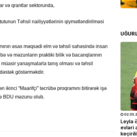
 və qrantlar sektorunda,
ABŞ ge
münaqi
tutunun Təhsil nailiyyətlərinin qiymətləndirilməsi
08.08
UĞUR
İDMAN
Rodrid
mının əsas məqsədi elm və təhsil sahəsində insan
yeni y
əbə və məzunların praktiki bilik və bacarıqlarının
08.08
də müasir yanaşmalarla tanış olması və təhsil
 dəstək göstərməkdir.
CƏMIYY
Ulduz f
n ikinci “Maarifçi” təcrübə proqramını bitirərək işə
08.08
 də BDU məzunu olub.
SON XƏ
25.05.2026
- 10:28
727
Ukray
02.05.
doğum
Leyla Əliyeva və Alyona Əliyeva
Leyla 
yarala
OTO
Müstəqillik Gününə həsr olunmuş
evləri 
VƏFAT
konserti izləyiblər –
FOTO
keçiril
07.08