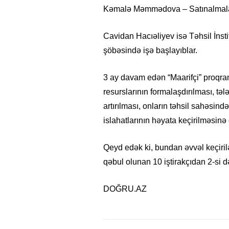
Kəmalə Məmmədova – Satınalmalar
Cavidan Hacıəliyev isə Təhsil İnsti
şöbəsində işə başlayıblar.
3 ay davam edən “Maarifçi” proqra
resurslarının formalaşdırılması, təl
artırılması, onların təhsil sahəsin
islahatlarının həyata keçirilməsinə
Qeyd edək ki, bundan əvvəl keçirilə
qəbul olunan 10 iştirakçıdan 2-si
DOĞRU.AZ
15.02.2026
- 18:49
1032
Leyla Əliyeva babasının 
gününü belə qeyd etdi –
F