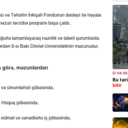
CƏMIYY
sü və Təhsilin İnkişafı Fondunun dəstəyi ilə həyata
Ramiz 
İMPERİ
-məzun təcrübə proqramı başa çatıb.
mərkəz
–
ŞOK 
 uğurla tamamlayaraq nazirlik və tabeli qurumlarda
08.08
rdən 6-sı Bakı Dövlət Universitetinin məzunudur.
CƏMIYY
DİN əm
 görə, məzunlardan
miqdar
04.08
08.08
Bu tar
bitir
 və ümumtəhsil şöbəsində,
DAXILI 
Paşiny
– Hüquq şöbəsində,
etdi
08.08
xidmət və sənədlərlə iş şöbəsində,
XARICI 