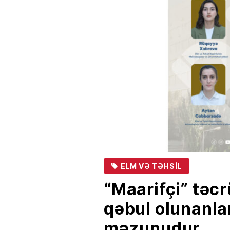
ELM VƏ TƏHSIL
“Maarifçi” təc
qəbul olunanla
məzunudur