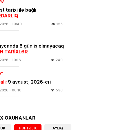
IYA
t tarixi ilə bağlı
DARLIQ
.2026
- 10:40
155
ycanda 8 gün iş olmayacaq
N TARİXLƏR
.2026
- 10:16
240
ƏT
alı:
9 avqust, 2026-cı il
.2026
- 00:10
530
N
Əliyeva ilk dəfə klipə çəkildi –
OX OXUNANLAR
.2026
- 20:05
135
LÜK
HƏFTƏLIK
AYLIQ