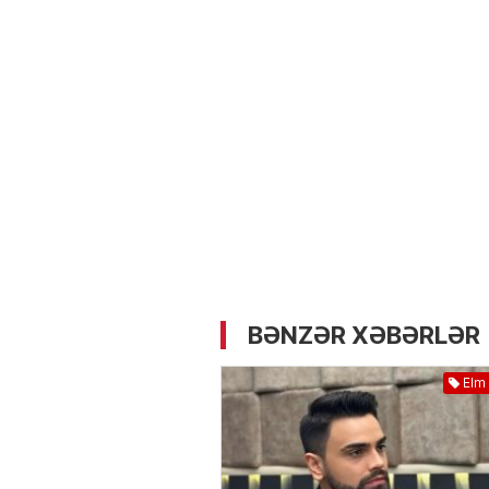
05.05.2026
- 12:14
741
Üz dərisinə necə qulluq e
lazımdır? –
Kosmetoloq S
Məmmədli ilə MÜSAHİBƏ
BƏNZƏR XƏBƏRLƏR
Elm 