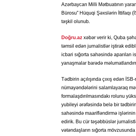
Azərbaycan Milli Mətbuatının yaranm
Bürosu” Hüquqi Şəxslərin İttifaqı 
təşkil olunub.
Doğru.az
xəbər verir ki, Quba şəh
təmsil edən jurnalistlər iştirak e
icbari sığorta sahəsində aparılan is
yanaşmalar barədə məlumatlandırm
Tədbirin açılışında çıxış edən İSB
nümayəndələrini salamlayaraq mətb
formalaşdırılmasındakı rolunu yüksə
yubileyi ərəfəsində belə bir tədbirin
sahəsində maarifləndirmə işlərini
edirik. Bu cür təşəbbüslər jurnalis
vətəndaşların sığorta mövzusunda m