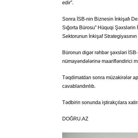
edir”.
Sonra İSB-nin Biznesin İnkişafı D
Sığorta Bürosu” Hüquqi Şəxslərin İt
Sektorunun İnkişaf Strategiyasının 
Büronun digər rəhbər şəxsləri İSB-
nümayəndələrinə maarifləndirici mə
Təqdimatdan sonra müzakirələr apa
cavablandırılıb.
Tədbirin sonunda iştirakçılara xatir
DOĞRU.AZ
15.02.2026
- 18:49
1020
Leyla Əliyeva babasının 
gününü belə qeyd etdi –
F