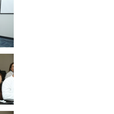
EKOLOG
Bu tar
İstilər 
04.08
İQTISAD
Pensiy
04.08
TÜRK DÜ
CASCFE
daha bi
04.08
İQTISAD
Tramp 
qazanm