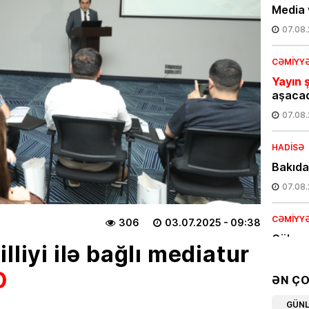
Media 
07.08
CƏMIYY
Yayın ş
aşaca
07.08
HADISƏ
Bakıda
07.08
CƏMIYY
306
03.07.2025
- 09:38
Gülnar
lliyi ilə bağlı mediatur
təyin 
O
07.08
ƏN Ç
EKOLOG
GÜN