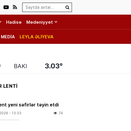
Search…
Hadisə
Mədəniyyət
MEDİA
LEYLA ƏLİYEVA
3.03°
BAKI
 LENTİ
nt yeni səfirlər təyin etdi
.2026
- 13:33
74