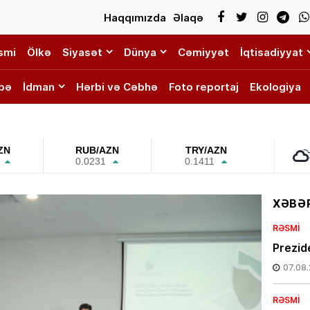
Haqqımızda
Əlaqə
smi
Ölkə
Siyasət
Dünya
Cəmiyyət
İqtisadiyyat
bə
İdman
Hərbi və Cəbhə
Foto reportaj
Ekologiya
ZN
RUB/AZN
TRY/AZN
0.0231
0.1411
XƏBƏR
RƏSMI
Prezide
07.08
RƏSMI