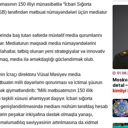
asının 150 illiyi münasibətilə “İcbari Sığorta
Region
külək, 
(İSB) tərəfindən mətbuat nümayəndələri üçün mediatur
07.08
MAQAZI
ərində baş tutan səfərdə müxtəlif media qurumlarını
Məşhur
diblər. Mediaturun məqsədi media nümayəndələrini
Sultan
lahatlar, tətbiq olunan yeni strategiyalar və innovativ
paylaş
aq, media ilə əməkdaşlığı gücləndirmək olub.
07.08
01.08
-nin İcraçı direktoru Vüsal Məsiyev media
ÖLKƏ
Moskva
Bakıda
uatın milli dəyərlərin qorunması və ictimai şüurun
detal 
avqust
kimliyi
k qiymətləndirib: “Milli mətbuatımızın 150 illik
etibar
 təşkili xüsusi əhəmiyyət daşıyır. İcbari sığorta
07.08
n genişləndirilməsində medianı mühüm tərəfdaş hesab
tlərin peşəkar inkişafına dəstək olmaqla yanaşı,
HADISƏ
əlumatlılıq səviyyəsinin artırılmasına da xidmət
Dənizd