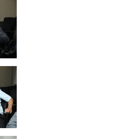
04.08
ÖLKƏ
8 gün
04.08
ÖLKƏ
Bu əra
04.08
İQTISAD
Kartda
QOYU
02.08
CƏMIYY
Ulduz f