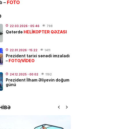
ib –
FOTO
IYA
un 7-si üçün xəbərdarlıq:
Bu
r ehtiyatlı olsun
D
.2026
- 07:12
110
22.03.2026
- 05:46
798
HELİKOPTER QƏZASI
Qətərdə
N
an Bakıda Tünzalə Ağayevanı
 –
VİDEO
22.01.2026
- 15:22
1411
Prezident tarixi sənədi imzaladı
.2026
- 23:39
175
FOTO/VİDEO
–
NYASI
24.12.2025
- 00:02
1192
Prezident İlham Əliyevin doğum
ə müjdə: bu ölkələrə
günü
yət vəsiqəsi ilə gedə
ksiniz –
SİYAHI
.2026
- 09:55
114
HİBƏ
ə kütləvi dava –
ölən və
nanlar var