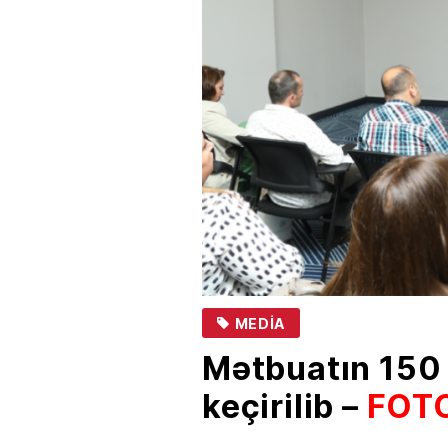
MEDİA
Mətbuatın 150 i
keçirilib –
FOT