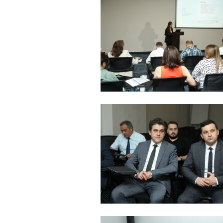
05.05.2026
- 12:14
728
Üz dərisinə necə qulluq e
lazımdır? –
Kosmetoloq S
Məmmədli ilə MÜSAHİBƏ