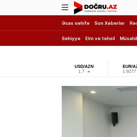
Əsas səhifə
Son Xəbərlər
Rə
Səhiyyə
Elm və təhsil
Müsahi
DOĞRU TV
USD/AZN
EUR/A
1.7
1.9277