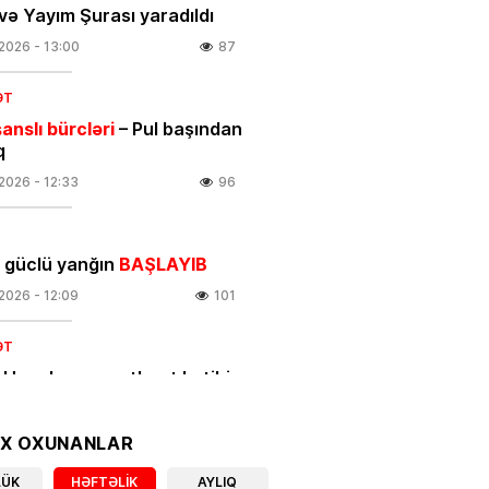
və Yayım Şurası yaradıldı
.2026
- 13:00
87
ƏT
anslı bürcləri
– Pul başından
q
.2026
- 12:33
96
 güclü yanğın
BAŞLAYIB
.2026
- 12:09
101
ƏT
 Hacalıyeva mətbuat katibi
olundu
.2026
- 11:37
102
OX OXUNANLAR
IYA
LÜK
HƏFTƏLIK
AYLIQ