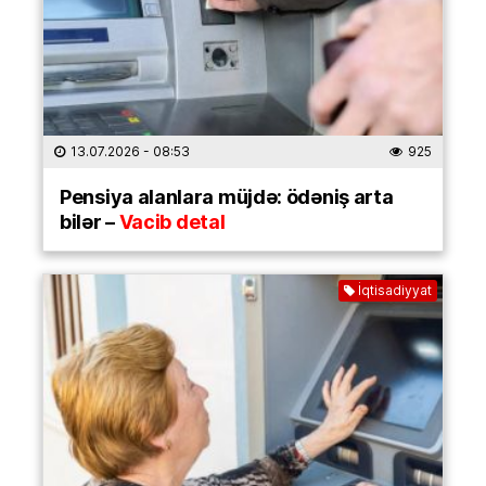
13.07.2026
- 08:53
925
Pensiya alanlara müjdə: ödəniş arta
bilər –
Vacib detal
İqtisadiyyat