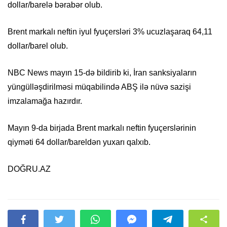
dollar/barelə bərabər olub.
Brent markalı neftin iyul fyuçersləri 3% ucuzlaşaraq 64,11
dollar/barel olub.
NBC News mayın 15-də bildirib ki, İran sanksiyaların
yüngülləşdirilməsi müqabilində ABŞ ilə nüvə sazişi
imzalamağa hazırdır.
Mayın 9-da birjada Brent markalı neftin fyuçerslərinin
qiyməti 64 dollar/bareldən yuxarı qalxıb.
DOĞRU.AZ