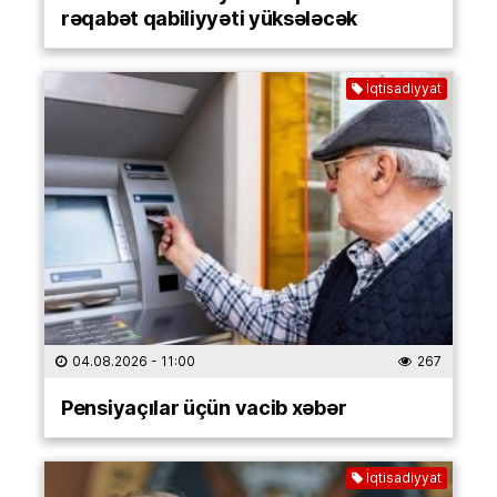
rəqabət qabiliyyəti yüksələcək
İqtisadiyyat
04.08.2026
- 11:00
267
Pensiyaçılar üçün vacib xəbər
İqtisadiyyat