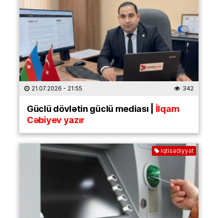
21.07.2026
- 21:55
342
Güclü dövlətin güclü mediası |
İlqam
Cəbiyev yazır
İqtisadiyyat