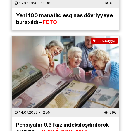
15.07.2026
- 12:30
661
Yeni 100 manatlıq əsginas dövriyyəyə
buraxıldı –
FOTO
İqtisadiyyat
14.07.2026
- 12:55
996
Pensiyalar 9,3 faiz indeksləşdirilərək