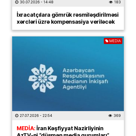
30.07.2026
- 14:48
183
İxracatçılara gömrük rəsmiləşdirilməsi
xərcləri üzrə kompensasiya veriləcək
MEDİA
27.07.2026
- 22:54
369
MEDİA:
İran Kəşfiyyat Nazirliyinin
AzTV-ni “düşmən media qurumları”