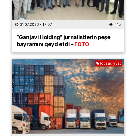
31.07.2026
- 17:07
415
“Ganjavi Holding” jurnalistlərin peşə
bayramını qeyd etdi –
FOTO
İqtisadiyyat