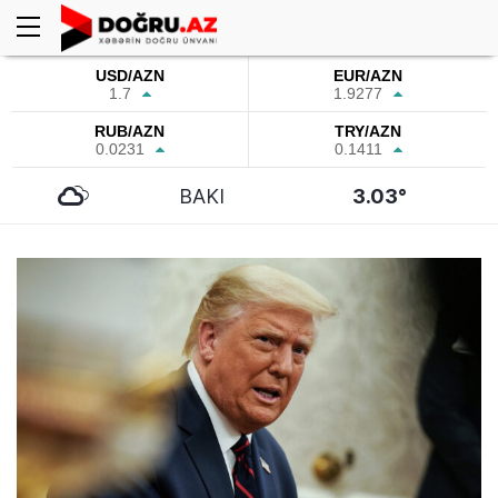
USD/AZN
EUR/AZN
1.7
1.9277
RUB/AZN
TRY/AZN
0.0231
0.1411
BAKI
3.03°