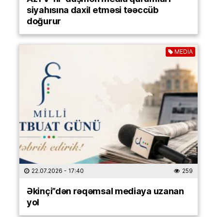
siyahısına daxil etməsi təəccüb
doğurur
MEDİA
22.07.2026
- 17:40
259
Əkinçi”dən rəqəmsal mediaya uzanan
yol