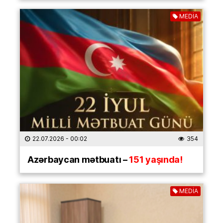
MEDİA
22.07.2026
- 00:02
354
Azərbaycan mətbuatı –
151 yaşında!
MEDİA