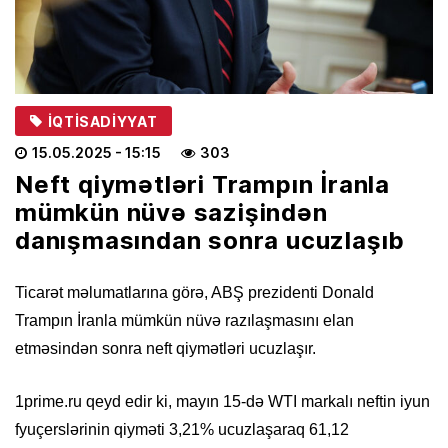
İQTISADIYYAT
15.05.2025
- 15:15
303
Neft qiymətləri Trampın İranla
mümkün nüvə sazişindən
danışmasından sonra ucuzlaşıb
Ticarət məlumatlarına görə, ABŞ prezidenti Donald
Trampın İranla mümkün nüvə razılaşmasını elan
etməsindən sonra neft qiymətləri ucuzlaşır.
1prime.ru qeyd edir ki, mayın 15-də WTI markalı neftin iyun
fyuçerslərinin qiyməti 3,21% ucuzlaşaraq 61,12