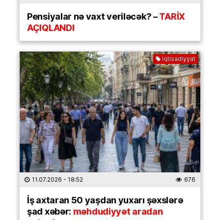
Pensiyalar nə vaxt veriləcək? –
TARİX
AÇIQLANDI
İqtisadiyyat
11.07.2026
- 18:52
676
İş axtaran 50 yaşdan yuxarı şəxslərə
şad xəbər:
məhdudiyyət aradan