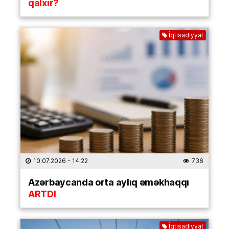
qalxır?
İqtisadiyyat
10.07.2026
- 14:22
736
Azərbaycanda orta aylıq əməkhaqqı
ARTDI
İqtisadiyyat