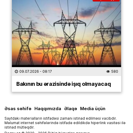
09.07.2026
- 08:17
580
Bakının bu ərazisində işıq olmayacaq
Əsas səhifə
Haqqımızda
Əlaqə
Media üçün
Saytdakı materialların istifadəsi zamanı istinad edilməsi vacibdir.
Məlumat internet səhifələrində istifadə edildikdə hiperlink vasitəsi ilə
istinad mütləqdir.