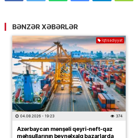
BƏNZƏR XƏBƏRLƏR
İqtisadiyyat
04.08.2026
- 19:23
374
Azərbaycan mənşəli qeyri-neft-qaz
məhsullarının beynəlxalq bazarlarda