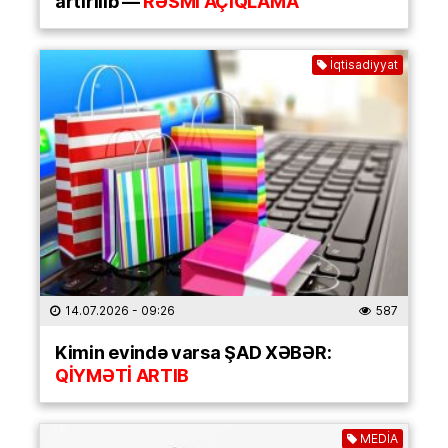
artırılıb —
RƏSMİ AÇIQLAMA
İqtisadiyyat
14.07.2026
- 09:26
587
Kimin evində varsa ŞAD XƏBƏR:
QİYMƏTİ ARTIB
MEDİA