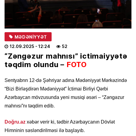
MƏDƏNIYYƏT
12.09.2025
- 12:24
52
“Zəngəzur mahnısı” ictimaiyyətə
təqdim olundu –
FOTO
Sentyabrın 12-də Şəhriyar adına Mədəniyyət Mərkəzində
“Bizi Birləşdirən Mədəniyyət” İctimai Birliyi Qərbi
Azərbaycan mövzusunda yeni musiqi əsəri – “Zəngəzur
mahnısı”nı təqdim edib.
Doğru.az
xəbər verir ki, tədbir Azərbaycanın Dövlət
Himninin səsləndirilməsi ilə başlayıb.