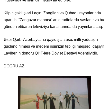
Hüseynov və İlkin Əhmədov ifa ediblər.
Klipin çəkilişləri Laçın, Zəngilan və Qubadlı rayonlarında
aparılıb. “Zəngəzur mahnısı” artıq radiolarda səslənir və bu
gündən etibarən televiziya kanallarında da yayımlanacaq.
Əsər Qərbi Azərbaycana qayıdış arzusu, milli yaddaşın
gücləndirilməsi və mədəni irsimizin təbliği məqsədi daşıyır.
Layihənin donoru QHT-lərə Dövlət Dəstəyi Agentliyidir.
DOĞRU.AZ