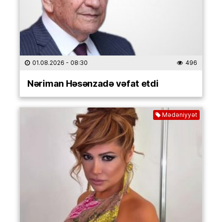
01.08.2026
- 08:30
496
Nəriman Həsənzadə vəfat etdi
Mədəniyyət