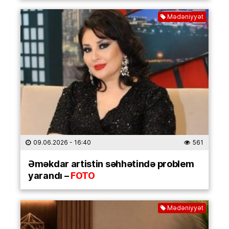
Mədəniyyət
09.06.2026
- 16:40
561
Əməkdar artistin səhhətində problem
yarandı –
FOTO
Mədəniyyət