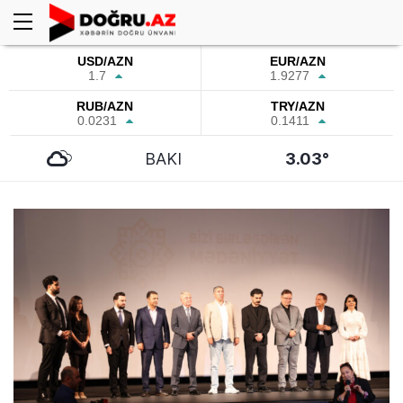
USD/AZN
EUR/AZN
1.7
1.9277
RUB/AZN
TRY/AZN
0.0231
0.1411
BAKI
3.03°