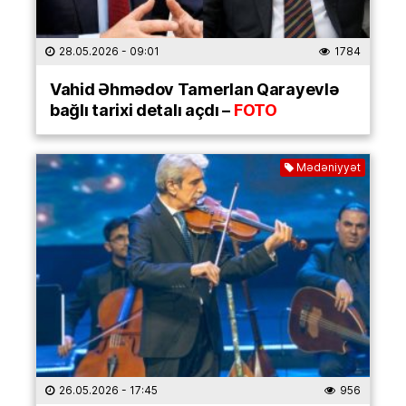
28.05.2026
- 09:01
1784
Vahid Əhmədov Tamerlan Qarayevlə
bağlı tarixi detalı açdı –
FOTO
Mədəniyyət
26.05.2026
- 17:45
956