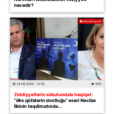
necədir?
Mədəniyyət
24.06.2026
- 12:19
563
Ziddiyyətlərin sükutundakı həqiqət:
“Əks qütblərin dostluğu” əsəri Nəcibə
İlkinin təqdimatında…