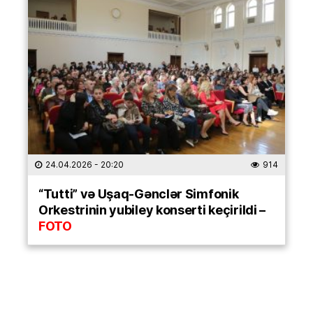
24.04.2026
- 20:20
914
“Tutti” və Uşaq-Gənclər Simfonik
Orkestrinin yubiley konserti keçirildi –
FOTO