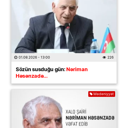
01.08.2026
- 13:00
226
Sözün susduğu gün:
Nəriman
Həsənzadə…
Mədəniyyət