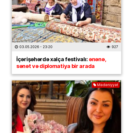
03.05.2026
- 23:20
927
İçərişəhərdə xalça festivalı:
ənənə,
sənət və diplomatiya bir arada
Mədəniyyət