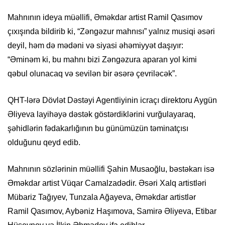
Mahnının ideya müəllifi, Əməkdar artist Ramil Qasımov
çıxışında bildirib ki, “Zəngəzur mahnısı” yalnız musiqi əsəri
deyil, həm də mədəni və siyasi əhəmiyyət daşıyır:
“Əminəm ki, bu mahnı bizi Zəngəzura aparan yol kimi
qəbul olunacaq və sevilən bir əsərə çevriləcək”.
QHT-lərə Dövlət Dəstəyi Agentliyinin icraçı direktoru Aygün
Əliyeva layihəyə dəstək göstərdiklərini vurğulayaraq,
şəhidlərin fədakarlığının bu günümüzün təminatçısı
olduğunu qeyd edib.
Mahnının sözlərinin müəllifi Şahin Musaoğlu, bəstəkarı isə
Əməkdar artist Vüqar Camalzadədir. Əsəri Xalq artistləri
Mübariz Tağıyev, Tunzala Ağayeva, Əməkdar artistlər
Ramil Qasımov, Aybəniz Haşımova, Samirə Əliyeva, Etibar