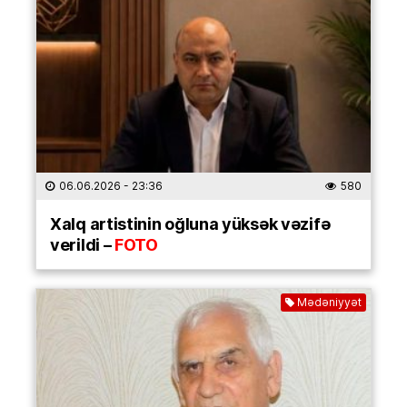
06.06.2026
- 23:36
580
Xalq artistinin oğluna yüksək vəzifə
verildi –
FOTO
Mədəniyyət