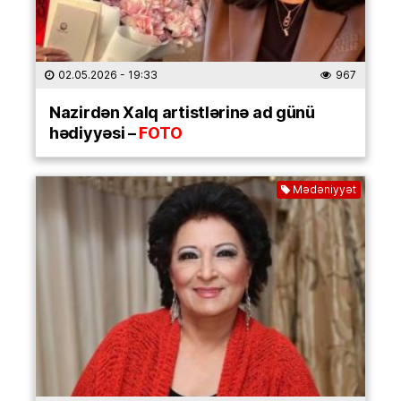
02.05.2026
- 19:33
967
Nazirdən Xalq artistlərinə ad günü
hədiyyəsi –
FOTO
Mədəniyyət