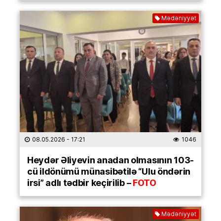
Mədəniyyət
08.05.2026
- 17:21
1046
Heydər Əliyevin anadan olmasının 103-
cü ildönümü münasibətilə “Ulu öndərin
irsi” adlı tədbir keçirilib –
FOTO
Mədəniyyət