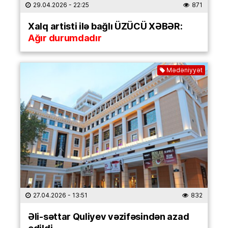
29.04.2026
- 22:25
871
Xalq artisti ilə bağlı ÜZÜCÜ XƏBƏR:
Ağır durumdadır
Mədəniyyət
27.04.2026
- 13:51
832
Əli-səttar Quliyev vəzifəsindən azad