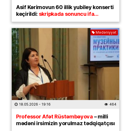
Asif Kərimovun 60 illik yubiley konserti
keçirildi:
skripkada sonuncu ifa…
Mədəniyyət
18.05.2026
- 19:16
464
Professor Afət Rüstəmbəyova
– milli
mədəni irsimizin yorulmaz tədqiqatçısı