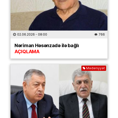
02.06.2026
- 08:00
766
Nəriman Həsənzadə ilə bağlı
AÇIQLAMA
Mədəniyyət