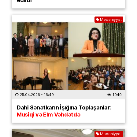
edildi
Mədəniyyət
25.04.2026
- 16:49
1040
Dahi Sənətkarın İşığına Toplaşanlar:
Musiqi və Elm Vəhdətdə
Mədəniyyət