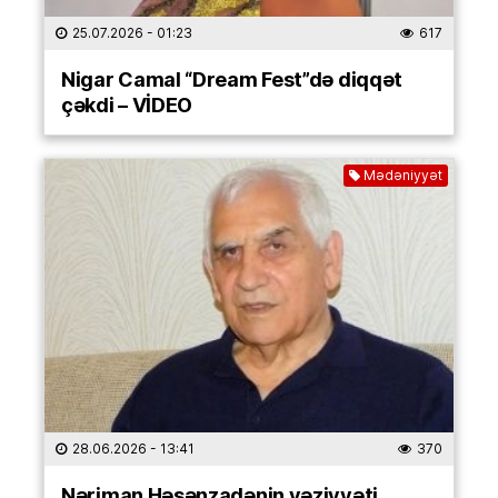
25.07.2026
- 01:23
617
Nigar Camal “Dream Fest”də diqqət
çəkdi – VİDEO
Mədəniyyət
28.06.2026
- 13:41
370
Nəriman Həsənzadənin vəziyyəti