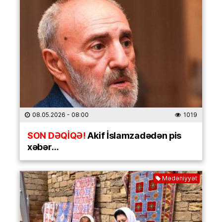
08.05.2026
- 08:00
1019
SON DƏQİQƏ!
Akif İslamzadədən pis
xəbər…
Mədəniyyət