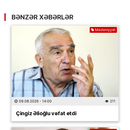
BƏNZƏR XƏBƏRLƏR
Mədəniyyət
09.08.2026
- 14:00
211
Çingiz Əlioğlu vəfat etdi