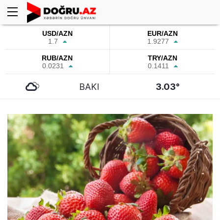
USD/AZN
EUR/AZN
1.7
1.9277
RUB/AZN
TRY/AZN
0.0231
0.1411
BAKI
3.03°