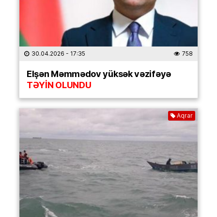
30.04.2026
- 17:35
758
Elşən Məmmədov yüksək vəzifəyə
TƏYİN OLUNDU
Aqrar