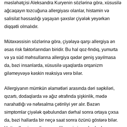
məsləhətçisi Aleksandra Kuryenin sözlərinə görə, xüsusilə
ağcaqayın tozcuğuna allergiyası olanlar, histamin və
salisilat həssaslığı yaşayan şəxslər çiyələk yeyərkən
diqqətli olmalıdır.
Mütəxəssisin sözlərinə görə, çiyələyə qarşı allergiya ən
əsas risk faktorlarından biridir. Bu hal qoz-fındıq, yumurta
və ya süd məhsullarına allergiya qədər geniş yayılmasa
da, bəzi insanlarda, xüsusilə uşaqlarda orqanizm
giləmeyvəyə kəskin reaksiya verə bilər.
Allergiyanın mümkün əlamətləri arasında dəri səpkiləri,
qızartı, dodaqlarda və ağız ətrafında şişkinlik, mədə
narahatlığı və nəfəsalma çətinliyi yer alır. Bəzən
simptomlar çiyələk qəbulundan dərhal sonra ortaya çıxsa
da, bəzi hallarda bir neçə saat sonra özünü göstərə bilər.