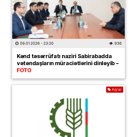
09.01.2026
- 23:20
936
Kənd təsərrüfatı naziri Sabirabadda
vətəndaşların müraciətlərini dinləyib –
FOTO
Aqrar