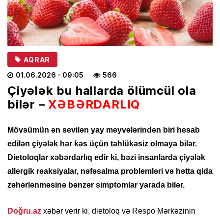
AQRAR
01.06.2026
- 09:05
566
Çiyələk bu hallarda ölümcül ola
bilər –
XƏBƏRDARLIQ
Mövsümün ən sevilən yay meyvələrindən biri hesab
edilən çiyələk hər kəs üçün təhlükəsiz olmaya bilər.
Dietoloqlar xəbərdarlıq edir ki, bəzi insanlarda çiyələk
allergik reaksiyalar, nəfəsalma problemləri və hətta qida
zəhərlənməsinə bənzər simptomlar yarada bilər.
Doğru.az
xəbər verir ki, dietoloq və Respo Mərkəzinin