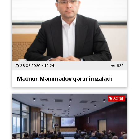
28.02.2026
- 10:24
922
Məcnun Məmmədov qərar imzaladı
Aqrar