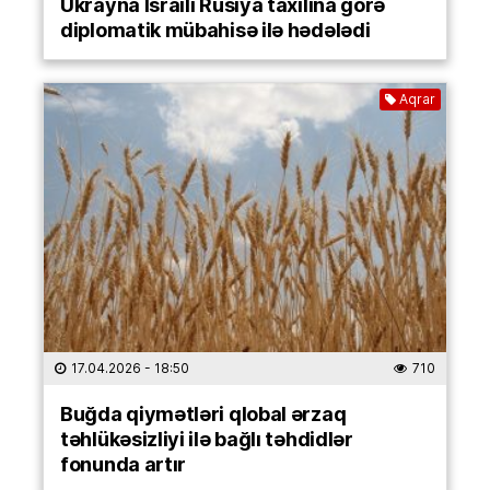
Ukrayna İsraili Rusiya taxılına görə
diplomatik mübahisə ilə hədələdi
Aqrar
17.04.2026
- 18:50
710
Buğda qiymətləri qlobal ərzaq
təhlükəsizliyi ilə bağlı təhdidlər
fonunda artır