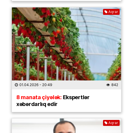
Aqrar
01.04.2026
- 20:49
842
8 manata çiyələk:
Ekspertlər
xəbərdarlıq edir
Aqrar