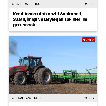
05.01.2026
- 11:35
962
Kənd təsərrüfatı naziri Sabirabad,
Saatlı, İmişli və Beyləqan sakinləri ilə
görüşəcək
Aqrar
03.01.2026
- 13:33
989