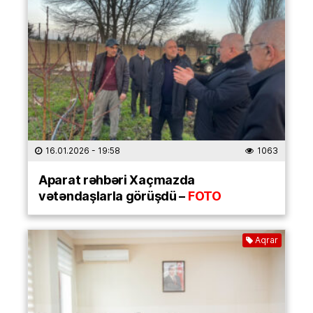
16.01.2026
- 19:58
1063
Aparat rəhbəri Xaçmazda
vətəndaşlarla görüşdü –
FOTO
Aqrar