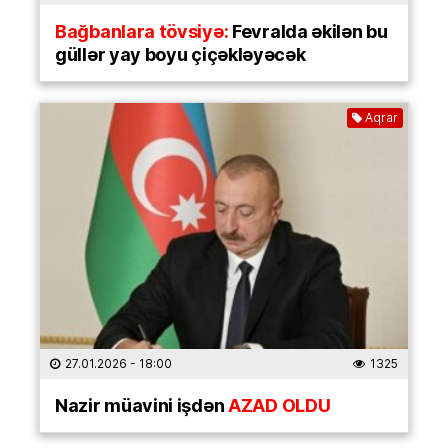
Bağbanlara tövsiyə:
Fevralda əkilən bu
güllər yay boyu çiçəkləyəcək
Aqrar
27.01.2026
- 18:00
1325
Nazir müavini işdən
AZAD OLDU