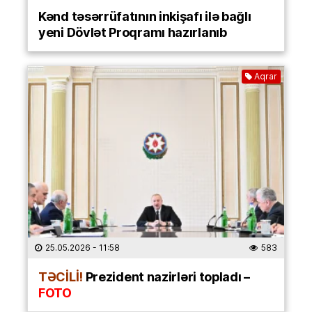
Kənd təsərrüfatının inkişafı ilə bağlı
yeni Dövlət Proqramı hazırlanıb
Aqrar
25.05.2026
- 11:58
583
TƏCİLİ!
Prezident nazirləri topladı –
FOTO