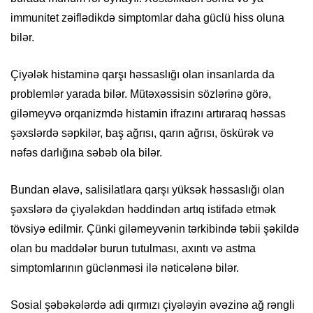
immunitet zəiflədikdə simptomlar daha güclü hiss oluna
bilər.
Çiyələk histaminə qarşı həssaslığı olan insanlarda da
problemlər yarada bilər. Mütəxəssisin sözlərinə görə,
giləmeyvə orqanizmdə histamin ifrazını artıraraq həssas
şəxslərdə səpkilər, baş ağrısı, qarın ağrısı, öskürək və
nəfəs darlığına səbəb ola bilər.
Bundan əlavə, salisilatlara qarşı yüksək həssaslığı olan
şəxslərə də çiyələkdən həddindən artıq istifadə etmək
tövsiyə edilmir. Çünki giləmeyvənin tərkibində təbii şəkildə
olan bu maddələr burun tutulması, axıntı və astma
simptomlarının güclənməsi ilə nəticələnə bilər.
Sosial şəbəkələrdə adi qırmızı çiyələyin əvəzinə ağ rəngli