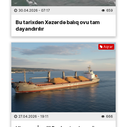
30.04.2026
- 07:17
659
Bu tarixdən Xəzərdə balıq ovu tam
dayandırılır
Aqrar
27.04.2026
- 19:11
666