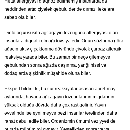
Hətta allergiyası diaqnoz edilməmiş insanlarda da
həddindən artıq çiyələk qəbulu dəridə qırmızı ləkələrə
səbəb ola bilər.
Dietoloq xüsusilə ağcaqayın tozcuğuna allergiyası olan
insanlara diqqətli olmağı tövsiyə edir. Onun sözlərinə görə,
ağacın aktiv çiçəklənmə dövründə çiyələk çarpaz allergik
reaksiya yarada bilər. Bu zaman bir neçə giləmeyvə
qəbulundan sonra ağızda qaşınma, yanğı hissi və
dodaqlarda şişkinlik müşahidə oluna bilər.
Ekspert bildirir ki, bu cür reaksiyalar əsasən aprel-may
aylarında, havada ağcaqayın tozcuqlarının miqdarının
yüksək olduğu dövrdə daha çox rast gəlinir. Yayın
əvvəlində isə eyni meyvə bəzi insanlar tərəfindən daha
rahat qəbul edilə bilər. Orqanizmin ümumi vəziyyəti də
burada mühüm rol oynayır. Xəstəlikdən sonra və ya