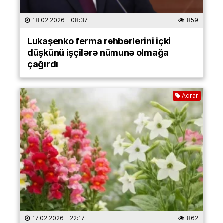
18.02.2026
- 08:37
859
Lukaşenko ferma rəhbərlərini içki
düşkünü işçilərə nümunə olmağa
çağırdı
Aqrar
17.02.2026
- 22:17
862