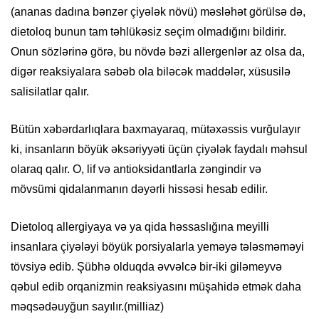
(ananas dadına bənzər çiyələk növü) məsləhət görülsə də,
dietoloq bunun tam təhlükəsiz seçim olmadığını bildirir.
Onun sözlərinə görə, bu növdə bəzi allergenlər az olsa da,
digər reaksiyalara səbəb ola biləcək maddələr, xüsusilə
salisilatlar qalır.
Bütün xəbərdarlıqlara baxmayaraq, mütəxəssis vurğulayır
ki, insanların böyük əksəriyyəti üçün çiyələk faydalı məhsul
olaraq qalır. O, lif və antioksidantlarla zəngindir və
mövsümi qidalanmanın dəyərli hissəsi hesab edilir.
Dietoloq allergiyaya və ya qida həssaslığına meyilli
insanlara çiyələyi böyük porsiyalarla yeməyə tələsməməyi
tövsiyə edib. Şübhə olduqda əvvəlcə bir-iki giləmeyvə
qəbul edib orqanizmin reaksiyasını müşahidə etmək daha
məqsədəuyğun sayılır.(milliaz)