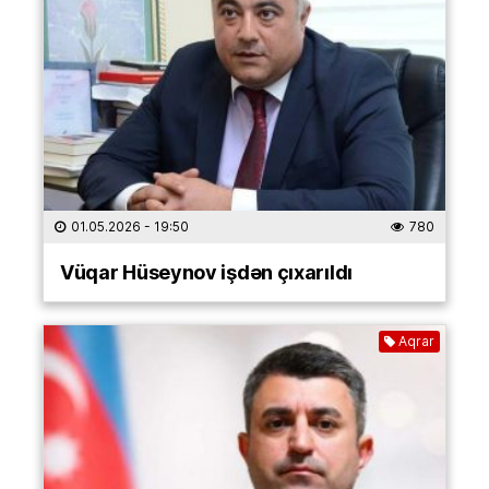
01.05.2026
- 19:50
780
Vüqar Hüseynov işdən çıxarıldı
Aqrar