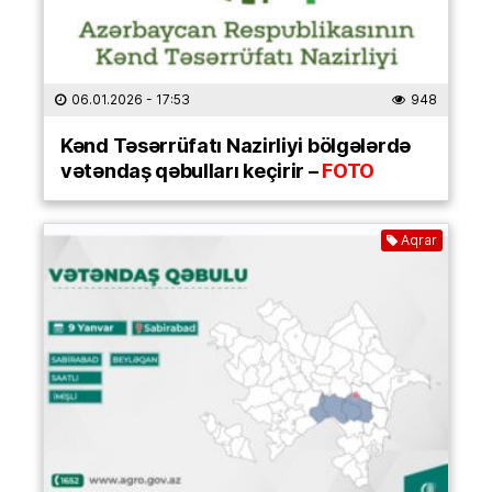
06.01.2026
- 17:53
948
Kənd Təsərrüfatı Nazirliyi bölgələrdə
vətəndaş qəbulları keçirir –
FOTO
Aqrar