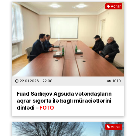
Aqrar
22.01.2026
- 22:08
1010
Fuad Sadıqov Ağsuda vətəndaşların
aqrar sığorta ilə bağlı müraciətlərini
dinlədi –
FOTO
Aqrar