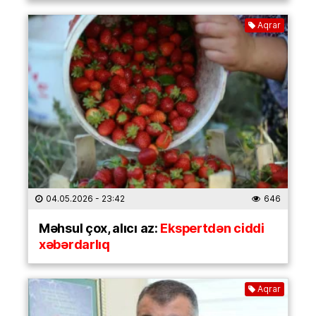
Aqrar
04.05.2026
- 23:42
646
Məhsul çox, alıcı az:
Ekspertdən ciddi
xəbərdarlıq
Aqrar