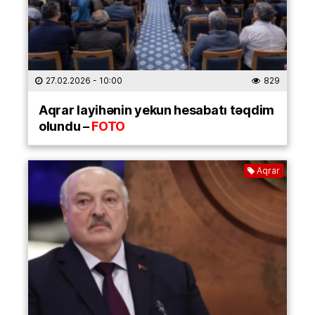
27.02.2026
- 10:00
829
Aqrar layihənin yekun hesabatı təqdim
olundu –
FOTO
Aqrar