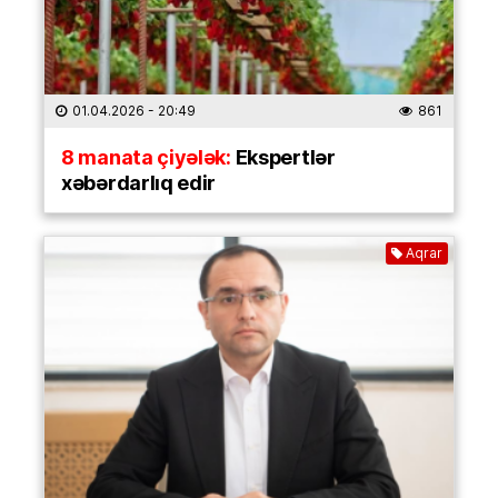
01.04.2026
- 20:49
861
8 manata çiyələk:
Ekspertlər
xəbərdarlıq edir
Aqrar