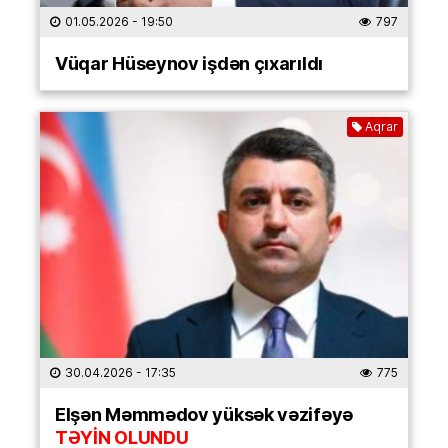
01.05.2026
- 19:50
797
Vüqar Hüseynov işdən çıxarıldı
Aqrar
30.04.2026
- 17:35
775
Elşən Məmmədov yüksək vəzifəyə
TƏYİN OLUNDU