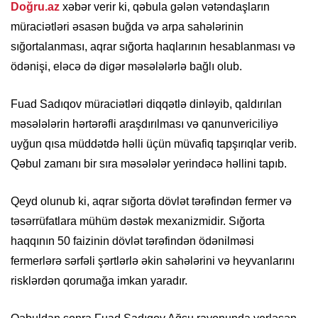
Doğru.az
xəbər verir ki, qəbula gələn vətəndaşların
müraciətləri əsasən buğda və arpa sahələrinin
sığortalanması, aqrar sığorta haqlarının hesablanması və
ödənişi, eləcə də digər məsələlərlə bağlı olub.
Fuad Sadıqov müraciətləri diqqətlə dinləyib, qaldırılan
məsələlərin hərtərəfli araşdırılması və qanunvericiliyə
uyğun qısa müddətdə həlli üçün müvafiq tapşırıqlar verib.
Qəbul zamanı bir sıra məsələlər yerindəcə həllini tapıb.
Qeyd olunub ki, aqrar sığorta dövlət tərəfindən fermer və
təsərrüfatlara mühüm dəstək mexanizmidir. Sığorta
haqqının 50 faizinin dövlət tərəfindən ödənilməsi
fermerlərə sərfəli şərtlərlə əkin sahələrini və heyvanlarını
risklərdən qorumağa imkan yaradır.