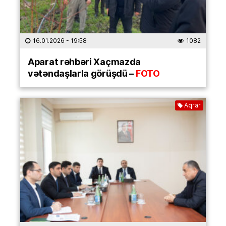
16.01.2026
- 19:58
1082
Aparat rəhbəri Xaçmazda
vətəndaşlarla görüşdü –
FOTO
Aqrar