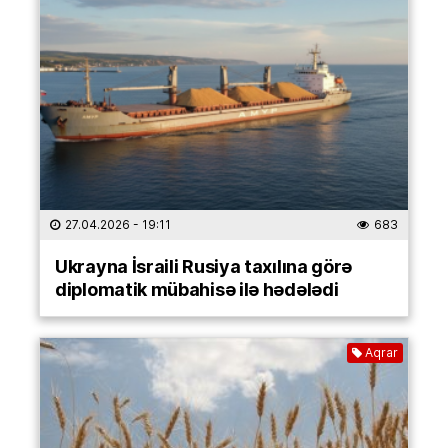
27.04.2026
- 19:11
683
Ukrayna İsraili Rusiya taxılına görə
diplomatik mübahisə ilə hədələdi
Aqrar