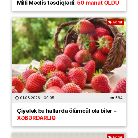
Milli Məclis təsdiqlədi:
50 manat OLDU
Aqrar
01.06.2026
- 09:05
584
Çiyələk bu hallarda ölümcül ola bilər –
XƏBƏRDARLIQ
Aqrar