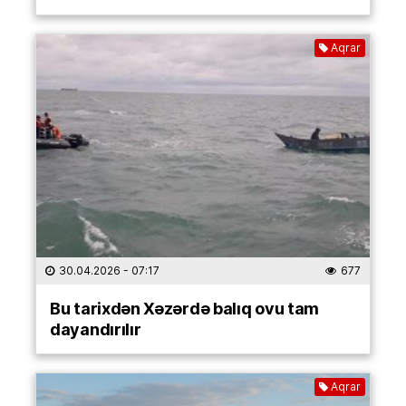
Aqrar
30.04.2026
- 07:17
677
Bu tarixdən Xəzərdə balıq ovu tam
dayandırılır
Aqrar