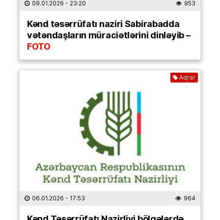
09.01.2026
- 23:20
953
Kənd təsərrüfatı naziri Sabirabadda
vətəndaşların müraciətlərini dinləyib –
FOTO
Aqrar
06.01.2026
- 17:53
964
Kənd Təsərrüfatı Nazirliyi bölgələrdə