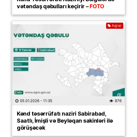
vətəndaş qəbulları keçirir –
FOTO
Aqrar
05.01.2026
- 11:35
976
Kənd təsərrüfatı naziri Sabirabad,
Saatlı, İmişli və Beyləqan sakinləri ilə
görüşəcək