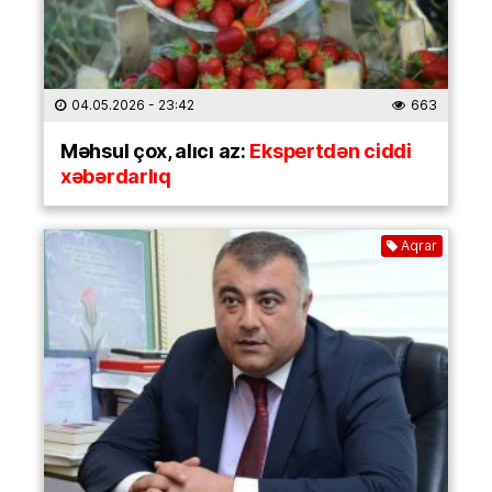
04.05.2026
- 23:42
663
Məhsul çox, alıcı az:
Ekspertdən ciddi
xəbərdarlıq
Aqrar