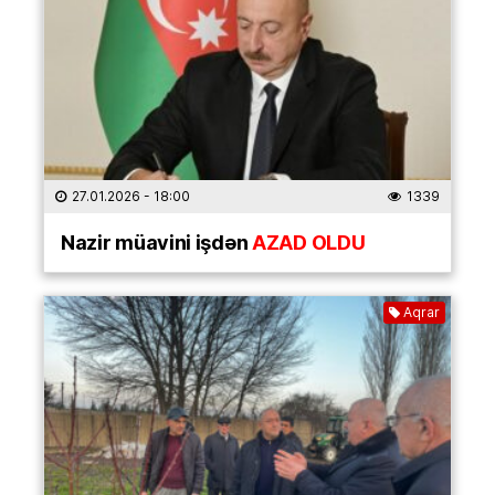
27.01.2026
- 18:00
1339
Nazir müavini işdən
AZAD OLDU
Aqrar