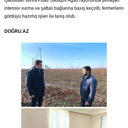
Qəbuldan sonra Fuad Sadıqov Ağsu rayonunda yerləşən
intensiv xurma və şaftalı bağlarına baxış keçirib, fermerlərin
gördüyü hazırlıq işləri ilə tanış olub.
DOĞRU.AZ