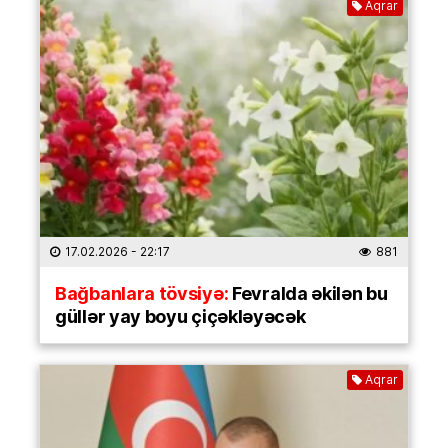
Aqrar
17.02.2026
- 22:17
881
Bağbanlara tövsiyə:
Fevralda əkilən bu
güllər yay boyu çiçəkləyəcək
Aqrar