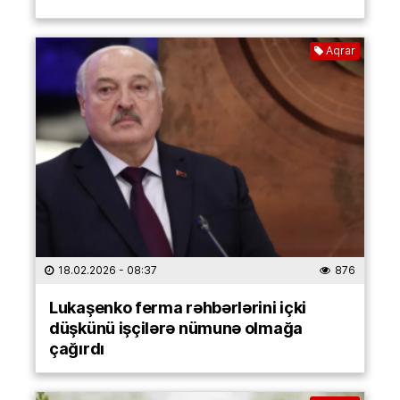
Aqrar
18.02.2026
- 08:37
876
Lukaşenko ferma rəhbərlərini içki
düşkünü işçilərə nümunə olmağa
çağırdı