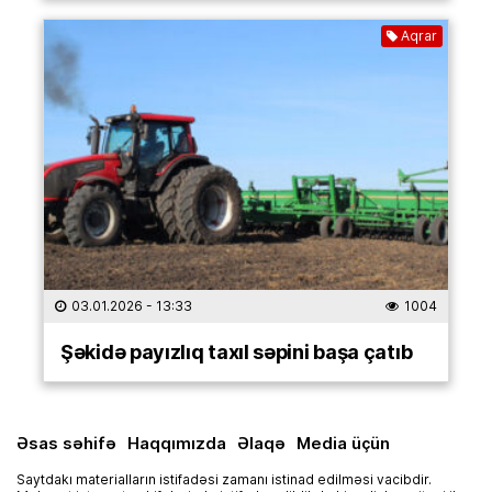
Aqrar
03.01.2026
- 13:33
1004
Şəkidə payızlıq taxıl səpini başa çatıb
Əsas səhifə
Haqqımızda
Əlaqə
Media üçün
Saytdakı materialların istifadəsi zamanı istinad edilməsi vacibdir.