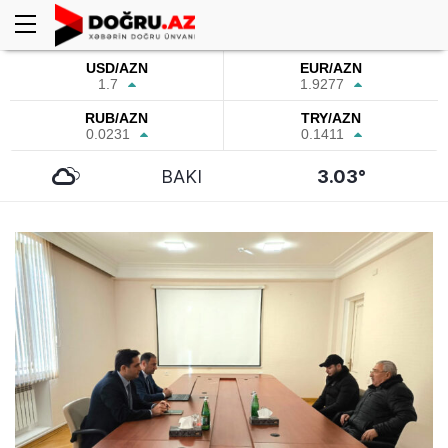
USD/AZN
EUR/AZN
1.7
1.9277
RUB/AZN
TRY/AZN
0.0231
0.1411
BAKI
3.03°