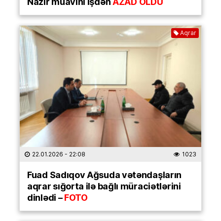
Nazir müavini işdən
AZAD OLDU
Aqrar
22.01.2026
- 22:08
1023
Fuad Sadıqov Ağsuda vətəndaşların
aqrar sığorta ilə bağlı müraciətlərini
dinlədi –
FOTO