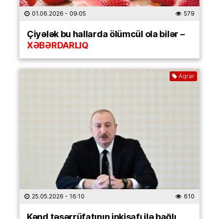
01.06.2026
- 09:05
579
Çiyələk bu hallarda ölümcül ola bilər –
XƏBƏRDARLIQ
Aqrar
25.05.2026
- 16:10
610
Kənd təsərrüfatının inkişafı ilə bağlı