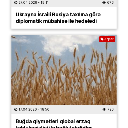
27.04.2026
- 19:11
676
Ukrayna İsraili Rusiya taxılına görə
diplomatik mübahisə ilə hədələdi
Aqrar
17.04.2026
- 18:50
720
Buğda qiymətləri qlobal ərzaq
təhlükəsizliyi ilə bağlı təhdidlər