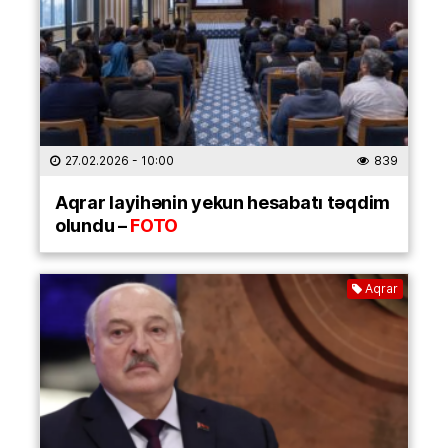
27.02.2026
- 10:00
839
Aqrar layihənin yekun hesabatı təqdim
olundu –
FOTO
Aqrar