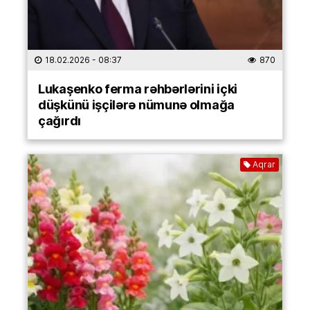
18.02.2026
- 08:37
870
Lukaşenko ferma rəhbərlərini içki
düşkünü işçilərə nümunə olmağa
çağırdı
Aqrar