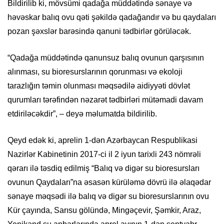
Bildirilib ki, mövsümi qadağa müddətində sənaye və
həvəskar balıq ovu qəti şəkildə qadağandır və bu qaydaları
pozan şəxslər barəsində qanuni tədbirlər görüləcək.
“Qadağa müddətində qanunsuz balıq ovunun qarşısının
alınması, su bioresurslarının qorunması və ekoloji
tarazlığın təmin olunması məqsədilə aidiyyəti dövlət
qurumları tərəfindən nəzarət tədbirləri mütəmadi davam
etdiriləcəkdir”, – deyə məlumatda bildirilib.
Qeyd edək ki, aprelin 1-dən Azərbaycan Respublikasi
Nazirlər Kabinetinin 2017-ci il 2 iyun tarixli 243 nömrəli
qərarı ilə təsdiq edilmiş “Balıq və digər su bioresursları
ovunun Qaydaları”na əsasən kürüləmə dövrü ilə əlaqədar
sənaye məqsədi ilə balıq və digər su bioresurslarının ovu
Kür çayında, Sarısu gölündə, Mingəçevir, Şəmkir, Araz,