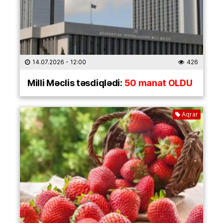
14.07.2026
- 12:00
426
Milli Məclis təsdiqlədi:
50 manat OLDU
Aqrar