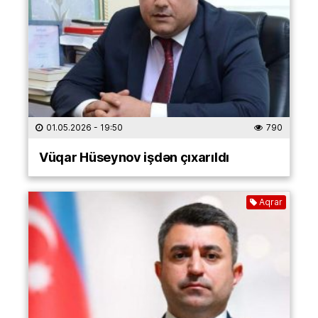
01.05.2026
- 19:50
790
Vüqar Hüseynov işdən çıxarıldı
Aqrar