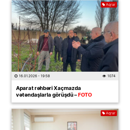
Aqrar
16.01.2026
- 19:58
1074
Aparat rəhbəri Xaçmazda
vətəndaşlarla görüşdü –
FOTO
Aqrar