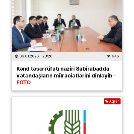
09.01.2026
- 23:20
946
Kənd təsərrüfatı naziri Sabirabadda
vətəndaşların müraciətlərini dinləyib –
FOTO
Aqrar