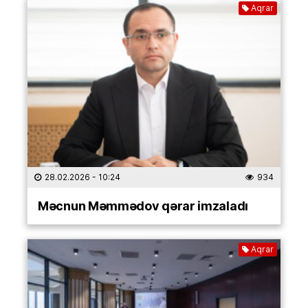
Aqrar
28.02.2026
- 10:24
934
Məcnun Məmmədov qərar imzaladı
Aqrar