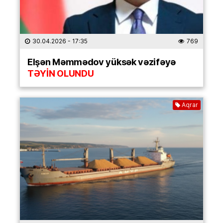
30.04.2026
- 17:35
769
Elşən Məmmədov yüksək vəzifəyə
TƏYİN OLUNDU
Aqrar