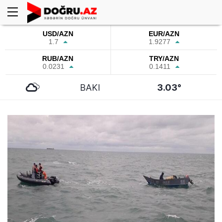
USD/AZN
EUR/AZN
1.7
1.9277
RUB/AZN
TRY/AZN
0.0231
0.1411
BAKI
3.03°