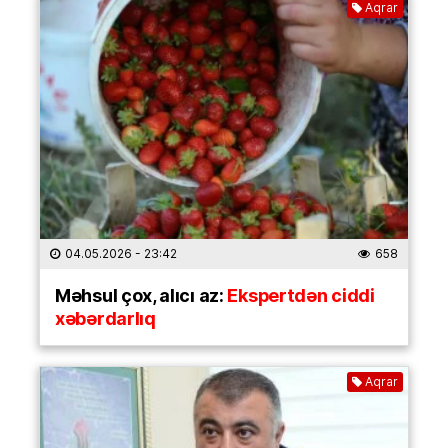
Aqrar
04.05.2026
- 23:42
658
Məhsul çox, alıcı az:
Ekspertdən ciddi
xəbərdarlıq
Aqrar