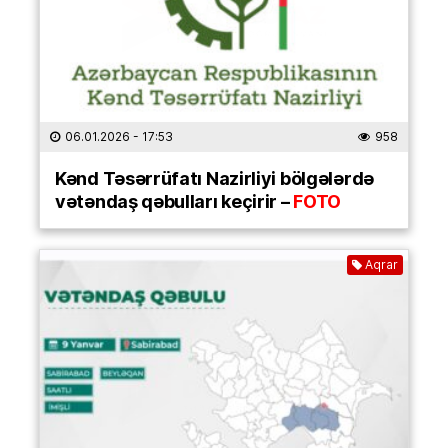
06.01.2026
- 17:53
958
Kənd Təsərrüfatı Nazirliyi bölgələrdə
vətəndaş qəbulları keçirir –
FOTO
Aqrar