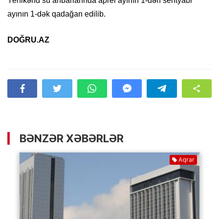
Yenikənd su anbarlarında aprel ayının 1-dən sentyabr
ayının 1-dək qadağan edilib.
DOĞRU.AZ
BƏNZƏR XƏBƏRLƏR
Aqrar