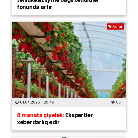
fonunda artır
Aqrar
01.04.2026
- 20:49
851
8 manata çiyələk:
Ekspertlər
xəbərdarlıq edir