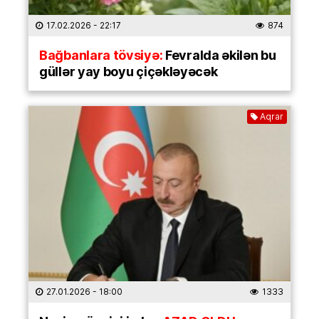
17.02.2026
- 22:17
874
Bağbanlara tövsiyə:
Fevralda əkilən bu
güllər yay boyu çiçəkləyəcək
Aqrar
27.01.2026
- 18:00
1333