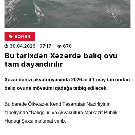
AQRAR
30.04.2026
- 07:17
670
Bu tarixdən Xəzərdə balıq ovu
tam dayandırılır
Xəzər dənizi akvatoriyasında 2026-cı il 1 may tarixindən
balıq ovuna mövsümi qadağa tətbiq ediləcək.
Bu barədə Ölkə.az-a Kənd Təsərrüfatı Nazirliyinin
tabeliyində “Balıqçılıq və Akvakultura Mərkəzi” Publik
Hüquqi Şəxsi məlumat verib.