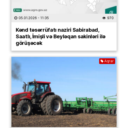
05.01.2026
- 11:35
970
Kənd təsərrüfatı naziri Sabirabad,
Saatlı, İmişli və Beyləqan sakinləri ilə
görüşəcək
Aqrar