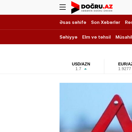
Əsas səhifə
Son Xəbərlər
Rə
Səhiyyə
Elm və təhsil
Müsahi
DOĞRU TV
USD/AZN
EUR/A
1.7
1.9277