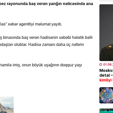
07.08
epez rayonunda baş verən yanğın nəticəsində ana
İDMAN
“Fənər
hlas” xəbər agentliyi məlumat yayıb.
07.08
yış binasında baş verən hadisənin səbəbi hələlik bəlli
SƏHIYYƏ
əndaşları olublar. Hadisə zamanı daha üç nəfərin
Bakıda
xəstə 
07.08
01.08
 hamilə imiş, onun böyük uşağının doqquz yaşı
Moskva
İQTISAD
detal 
2006-c
kimliyi
nəzəri
açıqla
07.08
SON XƏ