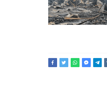
15.02.2026
- 18:49
1025
Leyla Əliyeva babasının 
gününü belə qeyd etdi –
F