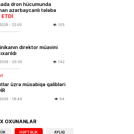
nada dron hücumunda
nan azərbaycanlı tələbə
 ETDİ
.2026
- 22:00
105
linikanın direktor müavini
ıxarıldı
.2026
- 20:30
142
ƏT
tlar üzrə müsabiqə qalibləri
İR
.2026
- 18:46
94
IYA
 olacaq, dolu düşəcək –
OX OXUNANLAR
DARLIQ
LÜK
HƏFTƏLIK
AYLIQ