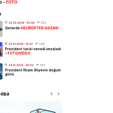
ib –
FOTO
 güclü yanğın
BAŞLAYIB
.2026
- 12:09
148
D
ƏT
22.03.2026
- 05:46
803
HELİKOPTER QƏZASI
Qətərdə
 Hacalıyeva mətbuat katibi
olundu
.2026
- 11:37
227
22.01.2026
- 15:22
1416
Prezident tarixi sənədi imzaladı
FOTO/VİDEO
–
IYA
da hava soyuyur: yağış,
dolu başlayır –
Tarix açıqlandı
24.12.2025
- 00:02
1197
Prezident İlham Əliyevin doğum
.2026
- 11:05
258
günü
N
 rejissor Çimnaz
HİBƏ
ovanın məzarından video
dı
.2026
- 10:33
191