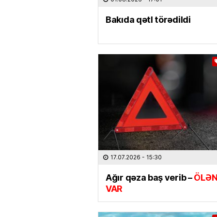
Bakıda qətl törədildi
17.07.2026
- 15:30
Ağır qəza baş verib –
ÖLƏN
VAR