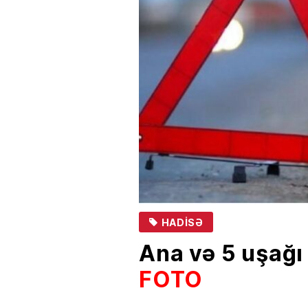
HADISƏ
Ana və 5 uşağı 
FOTO