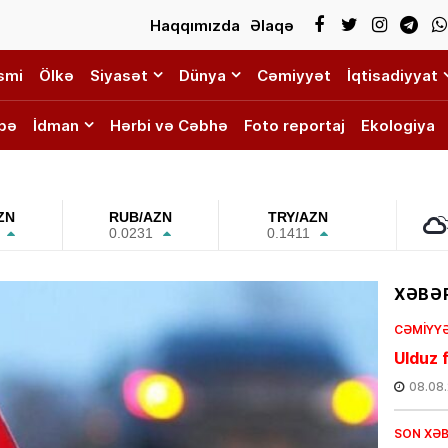
Haqqımızda
Əlaqə
smi
Ölkə
Siyasət
Dünya
Cəmiyyət
İqtisadiyyat
bə
İdman
Hərbi və Cəbhə
Foto reportaj
Ekologiya
ZN
RUB/AZN
TRY/AZN
0.0231
0.1411
XƏBƏR
CƏMIYY
Ulduz f
08.08
SON XƏ