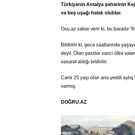
Türkiyənin Antalya şəhərinin K
və beş uşağı həlak olublar.
Oxu.az xəbər verir ki, bu barədə “İ
Bildirilir ki, gecə saatlarında yaşa
deyil. Ölən şəxslər xarici ölkə vət
xəsarət aldığı bildirilir.
Cəmi 25 yaşı olan ana yeddi aylıq
varmış.
DOĞRU.AZ