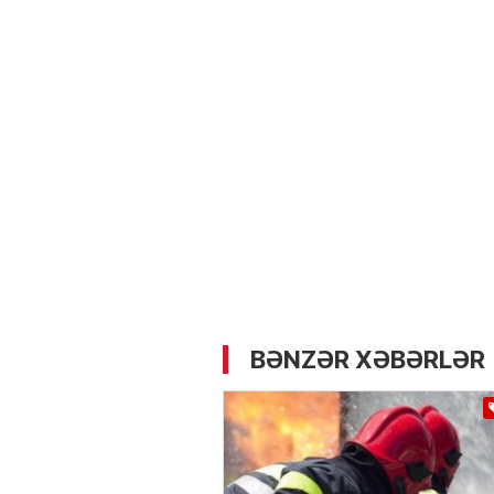
05.05.2026
- 12:14
733
Üz dərisinə necə qulluq e
lazımdır? –
Kosmetoloq S
Məmmədli ilə MÜSAHİBƏ
BƏNZƏR XƏBƏRLƏR