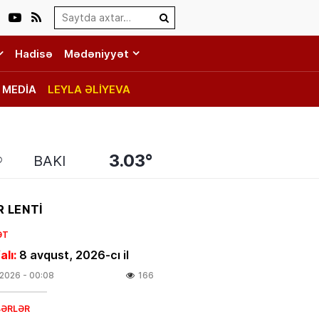
Search…
Hadisə
Mədəniyyət
MEDİA
LEYLA ƏLİYEVA
3.03°
BAKI
 LENTİ
ƏT
alı:
8 avqust, 2026-cı il
.2026
- 00:08
166
BƏRLƏR