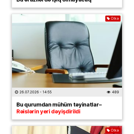
Ölkə
26.07.2026
- 14:55
489
Bu qurumdan mühüm təyinatlar–
Rəislərin yeri dəyişdirildi
Ölkə