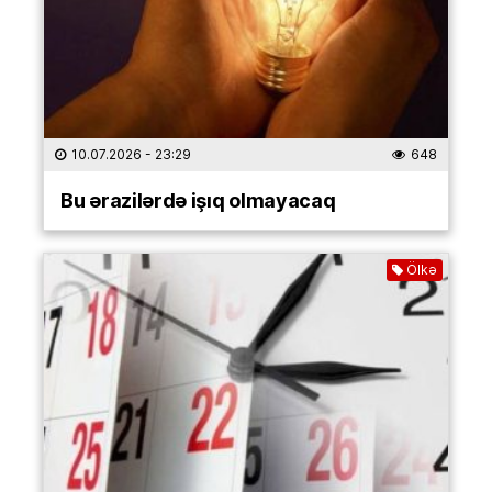
10.07.2026
- 23:29
648
Bu ərazilərdə işıq olmayacaq
Ölkə