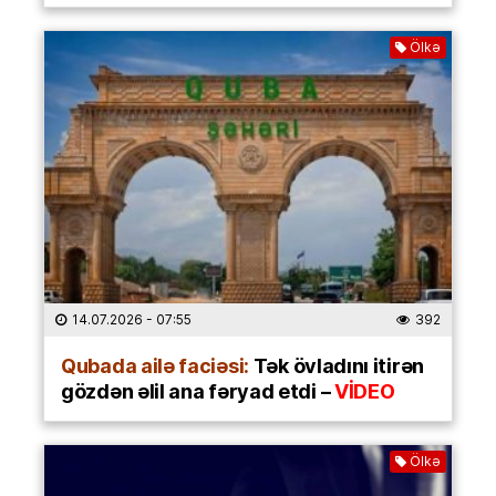
Ölkə
14.07.2026
- 07:55
392
Qubada ailə faciəsi:
Tək övladını itirən
gözdən əlil ana fəryad etdi –
VİDEO
Ölkə