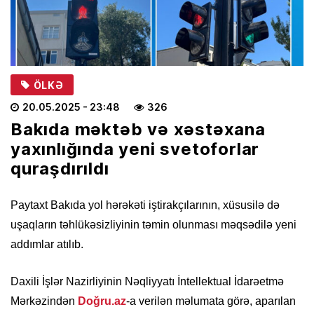
ÖLKƏ
20.05.2025
- 23:48
326
Bakıda məktəb və xəstəxana
yaxınlığında yeni svetoforlar
quraşdırıldı
Paytaxt Bakıda yol hərəkəti iştirakçılarının, xüsusilə də
uşaqların təhlükəsizliyinin təmin olunması məqsədilə yeni
addımlar atılıb.
Daxili İşlər Nazirliyinin Nəqliyyatı İntellektual İdarəetmə
Mərkəzindən
Doğru.az
-a verilən məlumata görə, aparılan