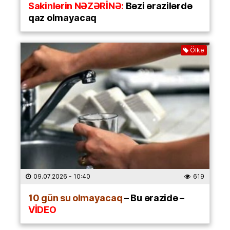
Sakinlərin NƏZƏRİNƏ:
Bəzi ərazilərdə
qaz olmayacaq
Ölkə
09.07.2026
- 10:40
619
10 gün su olmayacaq
– Bu ərazidə –
VİDEO