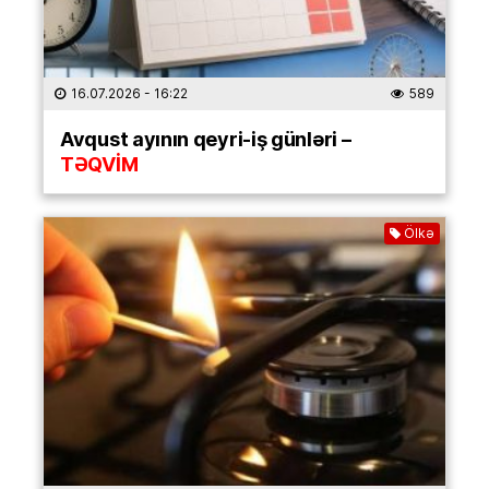
16.07.2026
- 16:22
589
Avqust ayının qeyri-iş günləri –
TƏQVİM
Ölkə