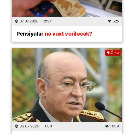
07.07.2026
- 12:37
525
Pensiyalar
nə vaxt veriləcək?
Ölkə
03.07.2026
- 11:00
1069