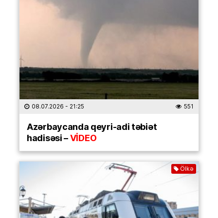
08.07.2026
- 21:25
551
Azərbaycanda qeyri-adi təbiət
hadisəsi –
VİDEO
Ölkə