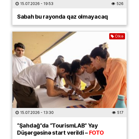
15.07.2026
- 19:53
526
Sabah bu rayonda qaz olmayacaq
Ölkə
15.07.2026
- 13:30
517
“Şahdağ”da “TourismLAB” Yay
Düşərgəsinə start verildi –
FOTO