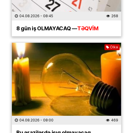
04.08.2026
- 08:45
268
8 gün iş OLMAYACAQ —
TƏQVİM
Ölkə
04.08.2026
- 08:00
469
Bu ərazilərdə işıq olmayacaq