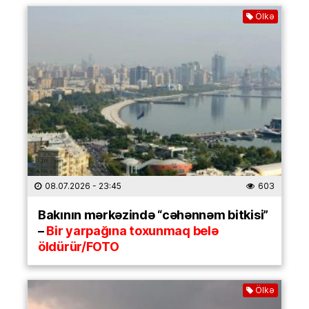
Ölkə
08.07.2026
- 23:45
603
Bakının mərkəzində “cəhənnəm bitkisi”
–
Bir yarpağına toxunmaq belə
öldürür/FOTO
Ölkə