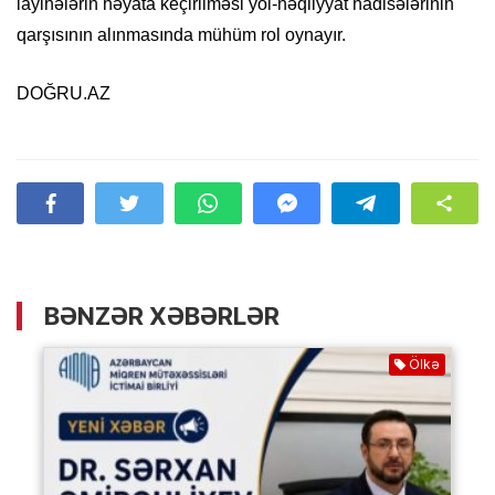
layihələrin həyata keçirilməsi yol-nəqliyyat hadisələrinin
qarşısının alınmasında mühüm rol oynayır.
DOĞRU.AZ
BƏNZƏR XƏBƏRLƏR
Ölkə