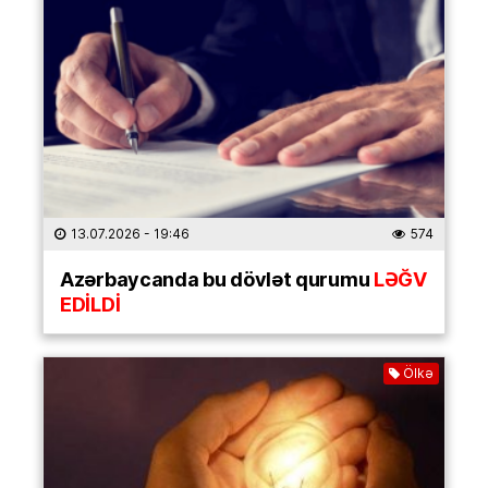
13.07.2026
- 19:46
574
Azərbaycanda bu dövlət qurumu
LƏĞV
EDİLDİ
Ölkə