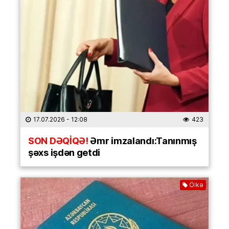
17.07.2026
- 12:08
423
SON DƏQİQƏ!
Əmr imzalandı:Tanınmış
şəxs işdən getdi
Ölkə