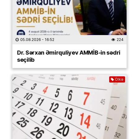
05.08.2026
- 16:52
224
Dr. Sərxan Əmirquliyev AMMİB-in sədri
seçilib
Ölkə