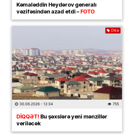
Kəmaləddin Heydərov generalı
vəzifəsindən azad etdi –
FOTO
Ölkə
30.06.2026
- 12:34
755
DİQQƏT!
Bu şəxslərə yeni mənzillər
veriləcək