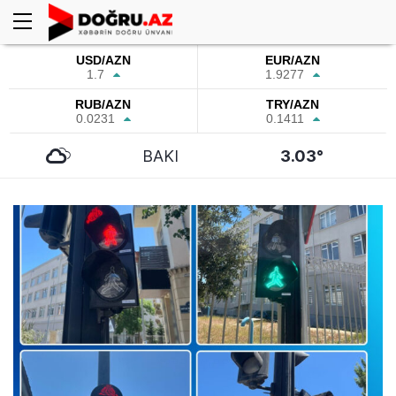
USD/AZN
EUR/AZN
1.7
1.9277
RUB/AZN
TRY/AZN
0.0231
0.1411
BAKI
3.03°