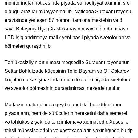
monitorinqlər nəticəsində piyada və nəqliyyat axınının sıx
olduğu ərazilər müəyyən edilib. Nəticədə Suraxanı rayonu
ərazisində yerləşən 87 nömrəli tam orta məktəbin və 8
saylı Birləşmiş Uşaq Xəstəxanasının yaxınlığında müasir
LED işıqlandırmaya malik yeni nəsil piyada svetoforları və
bölmələri quraşdırılıb.
Təhlükəsizliyin artırılması məqsədilə Suraxanı rayonunun
Səttar Bəhlulzadə küçəsinin Tofiq Bayram və Əli Əskərov
küçələri ilə kəsişməsində ümumilikdə 16 piyada svetoforu
və svetofor bölməsinin quraşdırılması nəzərdə tutulur.
Mərkəzin məlumatında qeyd olunub ki, bu addım həm
piyadaların, həm də sürücülərin hərəkətini daha səmərəli
və təhlükəsiz şəkildə tənzimləməyə xidmət edir. Xüsusilə
təhsil müəssisələrinin və xəstəxanaların yaxınlığında bu tip