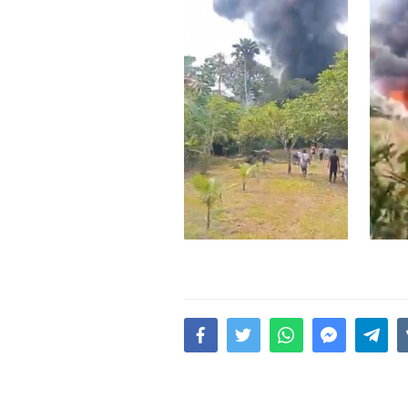
15.02.2026
- 18:49
1025
Leyla Əliyeva babasının 
gününü belə qeyd etdi –
F