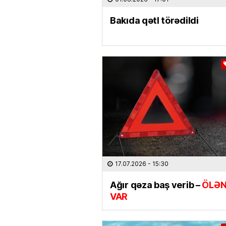
Bakıda qətl törədildi
17.07.2026
- 15:30
Ağır qəza baş verib –
ÖLƏN
VAR