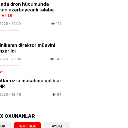
nada dron hücumunda
nan azərbaycanlı tələbə
 ETDİ
.2026
- 22:00
110
linikanın direktor müavini
ıxarıldı
.2026
- 20:30
145
ƏT
tlar üzrə müsabiqə qalibləri
İR
.2026
- 18:46
94
IYA
 olacaq, dolu düşəcək –
OX OXUNANLAR
DARLIQ
LÜK
HƏFTƏLIK
AYLIQ