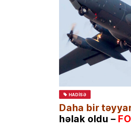
HADISƏ
Daha bir təyya
həlak oldu –
F