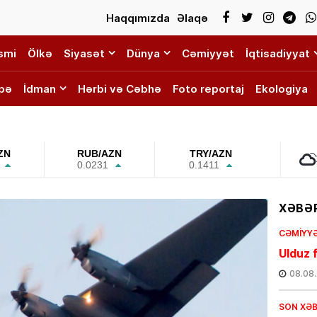
Haqqımızda
Əlaqə
smi
Ölkə
Siyasət
Dünya
Cəmiyyət
İqtisadiyyat
bə
İdman
Hərbi və Cəbhə
Foto reportaj
Ekologiya
ZN
RUB/AZN
TRY/AZN
0.0231
0.1411
XƏBƏR
CƏMIYY
Ulduz f
08.08
SON XƏ