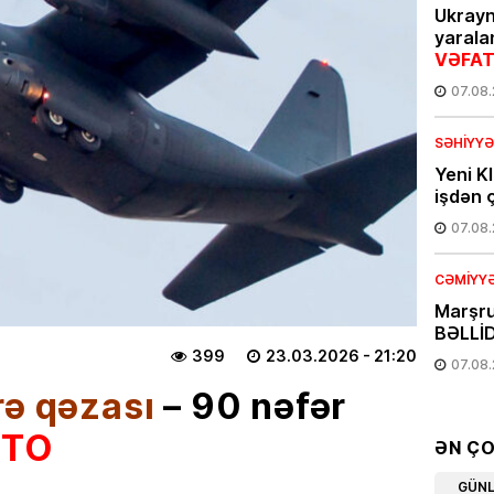
Ukray
yarala
VƏFAT
07.08
SƏHIYYƏ
Yeni K
işdən ç
07.08
CƏMIYY
Marşru
BƏLLİD
399
23.03.2026
- 21:20
07.08
rə qəzası
– 90 nəfər
EKOLOG
OTO
Leysan
ƏN Ç
XƏBƏR
GÜN