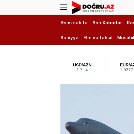
Əsas səhifə
Son Xəbərlər
Rə
Səhiyyə
Elm və təhsil
Müsahi
DOĞRU TV
USD/AZN
EUR/A
1.7
1.9277