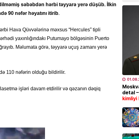
07.08
ilməmiş səbəbdən hərbi təyyarə yerə düşüb. İlkin
ə 90 nəfər həyatını itirib
.
İDMAN
“Fənər
 Hərbi Hava Qüvvələrinə məxsus “Hercules” tipli
07.08
ərhədi yaxınlığındakı Putumayo bölgəsinin Puerto
ayıb. Məlumata görə, təyyarə uçuş zamanı yerə
SƏHIYYƏ
Bakıda
xəstə 
 110 nəfərin olduğu bildirilir.
07.08
01.08
Moskva
İQTISAD
lasetmə işləri davam etdirilir və qəzanın dəqiq
detal 
2006-c
kimliyi
nəzəri
açıqla
07.08
SON XƏ