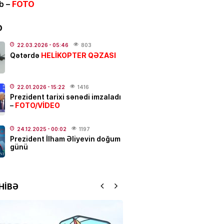
ib –
FOTO
 güclü yanğın
BAŞLAYIB
.2026
- 12:09
148
D
ƏT
22.03.2026
- 05:46
803
HELİKOPTER QƏZASI
Qətərdə
 Hacalıyeva mətbuat katibi
olundu
.2026
- 11:37
229
22.01.2026
- 15:22
1416
Prezident tarixi sənədi imzaladı
FOTO/VİDEO
–
IYA
da hava soyuyur: yağış,
dolu başlayır –
Tarix açıqlandı
24.12.2025
- 00:02
1197
Prezident İlham Əliyevin doğum
.2026
- 11:05
259
günü
N
 rejissor Çimnaz
HİBƏ
ovanın məzarından video
dı
.2026
- 10:33
192