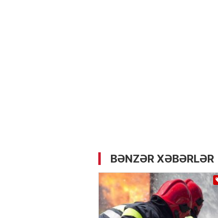
05.05.2026
- 12:14
733
Üz dərisinə necə qulluq e
lazımdır? –
Kosmetoloq S
Məmmədli ilə MÜSAHİBƏ
BƏNZƏR XƏBƏRLƏR