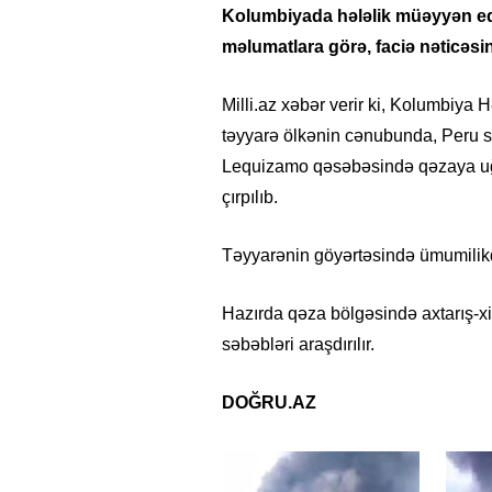
Kolumbiyada hələlik müəyyən ed
məlumatlara görə, faciə nəticəsind
Milli.az xəbər verir ki, Kolumbiya
təyyarə ölkənin cənubunda, Peru s
Lequizamo qəsəbəsində qəzaya uğr
çırpılıb.
Təyyarənin göyərtəsində ümumilikdə
Hazırda qəza bölgəsində axtarış-xi
səbəbləri araşdırılır.
DOĞRU.AZ