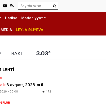
Search…
Hadisə
Mədəniyyət
MEDİA
LEYLA ƏLİYEVA
3.03°
BAKI
 LENTİ
ƏT
alı:
8 avqust, 2026-cı il
.2026
- 00:08
172
BƏRLƏR